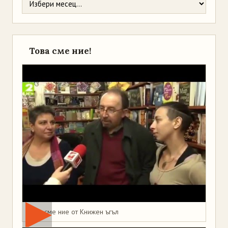
Това сме ние!
Това сме ние от Книжен ъгъл