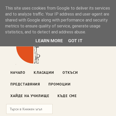
Книжен ъгъл
This site uses cookies from Google to deliver its services
and to analyze traffic. Your IP address and user-agent are
shared with Google along with performance and security
Блог на книжарницата — класации, откъси, нови книги
metrics to ensure quality of service, generate usage
ул. „Оборище" 117, София
· пон–пет 10:00–19:00 ·
statistics, and to detect and address abuse.
събота 10:00–16:00
LEARN MORE
GOT IT
НАЧАЛО
КЛАСАЦИИ
ОТКЪСИ
ПРЕДСТАВЯНИЯ
ПРОМОЦИИ
ХАЙДЕ НА УЧИЛИЩЕ
КЪДЕ СМЕ