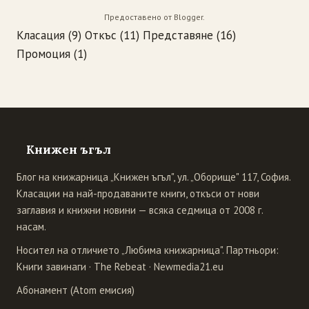
Предоставено от
Blogger
.
Класация
(9)
Откъс
(11)
Представяне
(16)
Промоция
(1)
Книжен ъгъл
Блог на книжарница „Книжен ъгъл", ул. „Оборище" 117, София.
Класации на най-продаваните книги, откъси от нови
заглавия и книжни новини — всяка седмица от 2008 г.
насам.
Носител на отличието „Любима книжарница". Партньори:
Книги завинаги
·
The Rebeat
·
Newmedia21.eu
Абонамент (Atom емисия)