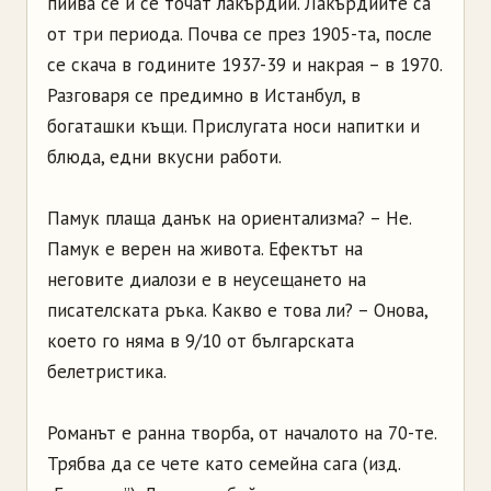
пийва се и се точат лакърдии. Лакърдиите са
от три периода. Почва се през 1905-та, после
се скача в годините 1937-39 и накрая – в 1970.
Разговаря се предимно в Истанбул, в
богаташки къщи. Прислугата носи напитки и
блюда, едни вкусни работи.
Памук плаща данък на ориентализма? – Не.
Памук е верен на живота. Ефектът на
неговите диалози е в неусещането на
писателската ръка. Какво е това ли? – Онова,
което го няма в 9/10 от българската
белетристика.
Романът е ранна творба, от началото на 70-те.
Трябва да се чете като семейна сага (изд.