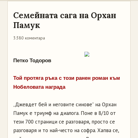
Семейната сага на Орхан
Памук
3:38
0 коментара
Петко Тодоров
Той протяга ръка с този ранен роман към
Нобеловата награда
„Джевдет бей и неговите синове” на Орхан
Памук е триумф на диалога. Поне в 8/10 от
тези 700 страници се разговаря, просто се
разговаря и то най-често на софра. Хапва се,