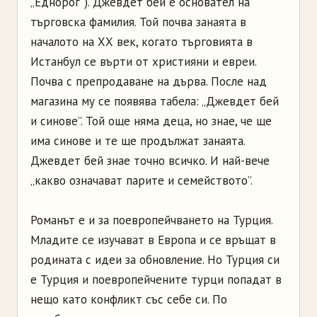
„Еднорог”). Джевдет бей е основател на
търговска фамилия. Той почва занаята в
началото на ХХ век, когато търговията в
Истанбул се върти от християни и евреи.
Почва с препродаване на дърва. После над
магазина му се появява табела: „Джевдет бей
и синове”. Той още няма деца, но знае, че ще
има синове и те ще продължат занаята.
Джевдет бей знае точно всичко. И най-вече
„какво означават парите и семейството”.
Романът е и за поевропейчването на Турция.
Младите се изучават в Европа и се връщат в
родината с идеи за обновление. Но Турция си
е Турция и поевропейчените турци попадат в
нещо като конфликт със себе си. По