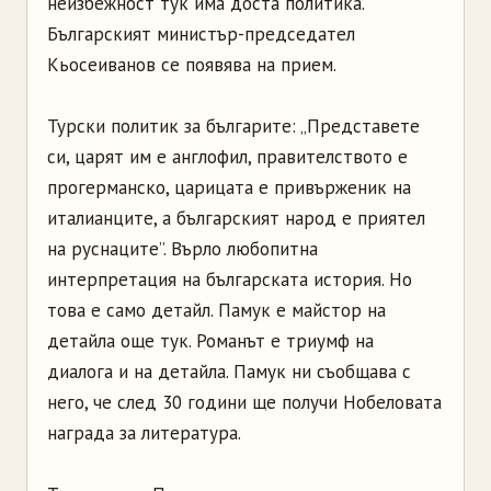
неизбежност тук има доста политика.
Българският министър-председател
Кьосеиванов се появява на прием.
Турски политик за българите: „Представете
си, царят им е англофил, правителството е
прогерманско, царицата е привърженик на
италианците, а българският народ е приятел
на руснаците”. Върло любопитна
интерпретация на българската история. Но
това е само детайл. Памук е майстор на
детайла още тук. Романът е триумф на
диалога и на детайла. Памук ни съобщава с
него, че след 30 години ще получи Нобеловата
награда за литература.