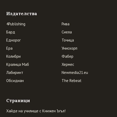
Издателства
4Publishing
Рива
Бард
Сиела
Еднорог
Точица
Ера
Унискорп
Колибри
Фабер
Кралица Маб
Хермес
Лабиринт
Newmedia21.eu
Обсидиан
The Rebeat
Страници
Хайде на училище с Книжен Ъгъл!