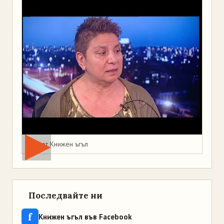
Мая от Книжен ъгъл
Последвайте ни
f
Книжен ъгъл във Facebook