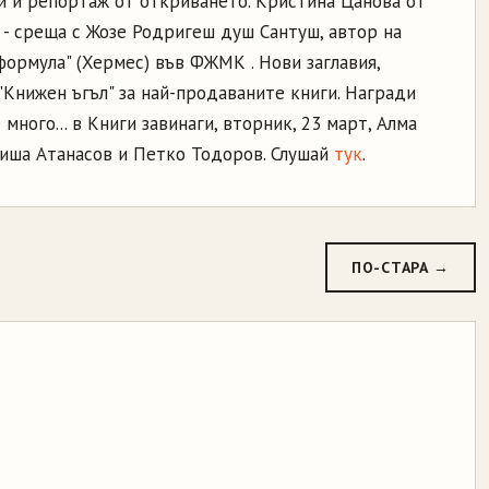
и и репортаж от откриването. Кристина Цанова от
 - среща с Жозе Родригеш душ Сантуш, автор на
формула" (Хермес) във ФЖМК . Нови заглавия,
"Книжен ъгъл" за най-продаваните книги. Награди
 много... в Книги завинаги, вторник, 23 март, Алма
риша Атанасов и Петко Тодоров. Слушай
тук
.
ПО-СТАРА →