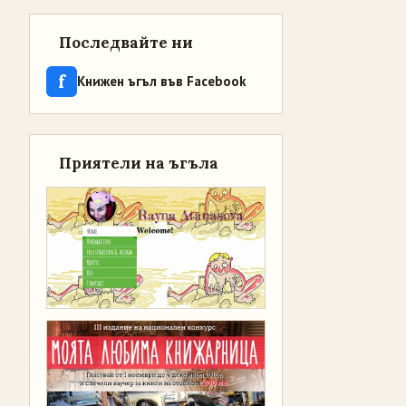
Последвайте ни
f
Книжен ъгъл във Facebook
Приятели на ъгъла