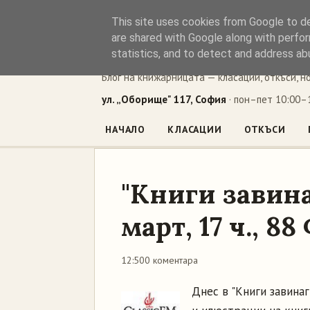
This site uses cookies from Google to del
Книжен ъг
are shared with Google along with perfor
statistics, and to detect and address ab
Блог на книжарницата — класации, откъси, н
ул. „Оборище" 117, София
· пон–пет 10:00–1
НАЧАЛО
КЛАСАЦИИ
ОТКЪСИ
"Книги завина
март, 17 ч., 8
12:50
0 коментара
Днес в "Книги завинаги