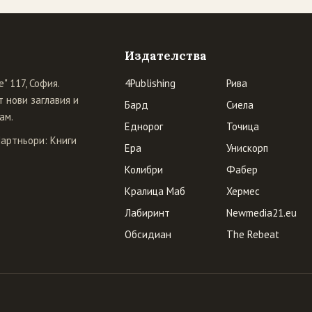
Издателства
" 117, София.
4Publishing
Рива
 нови заглавия и
Бард
Сиела
ам.
Еднорог
Точица
Партньори:
Книги
Ера
Унискорп
Колибри
Фабер
Кралица Маб
Хермес
Лабиринт
Newmedia21.eu
Обсидиан
The Rebeat