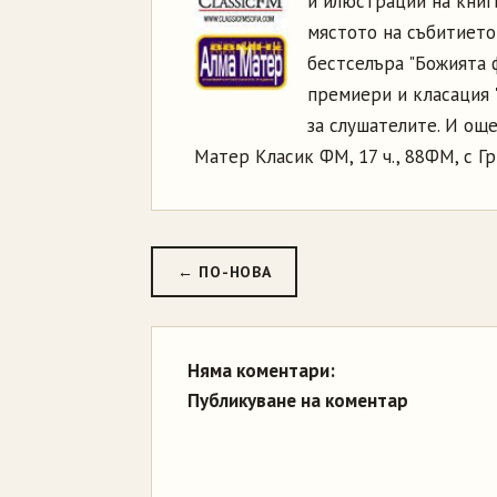
и илюстрации на книг
мястото на събитието
бестселъра "Божията 
премиери и класация 
за слушателите. И още
Матер Класик ФМ, 17 ч., 88ФМ, с Г
← ПО-НОВА
Няма коментари:
Публикуване на коментар