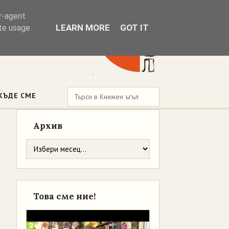
er-agent
LEARN MORE
GOT IT
ate usage
КЪДЕ СМЕ
Архив
Това сме ние!