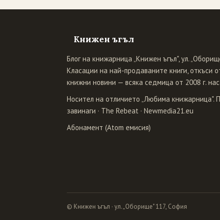
Книжен ъгъл
Блог на книжарница „Книжен ъгъл", ул. „Оборище
Класации на най-продаваните книги, откъси от
книжни новини — всяка седмица от 2008 г. нас
Носител на отличието „Любима книжарница". 
завинаги
·
The Rebeat
·
Newmedia21.eu
Абонамент (Atom емисия)
© Книжен ъгъл · ул. „Оборище" 117, София