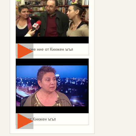
Това сме ние от Книжен ъгъл
Мая от Книжен ъгъл