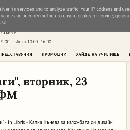
iver its services and to analyze traffic. Your IP address and us
ъл
mance and security metrics to ensure quality of service, gener
use.
ови книги
9:00 · събота 10:00–16:00
ПРЕДСТАВЯНИЯ
ПРОМОЦИИ
ХАЙДЕ НА УЧИЛИЩЕ
ги", вторник, 23
8 ФМ
" - In Libris - Капка Кънева за изложбата си дизайн