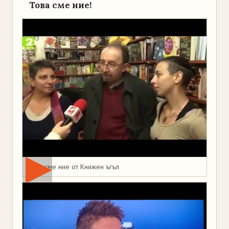
Това сме ние!
Това сме ние от Книжен ъгъл