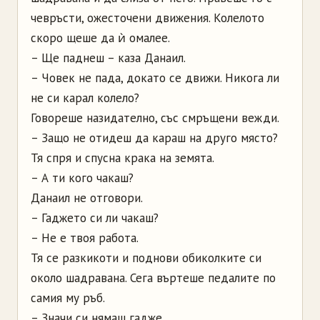
чевръсти, ожесточени движения. Колелото
скоро щеше да ѝ омалее.
– Ще паднеш – каза Данаил.
– Човек не пада, докато се движи. Никога ли
не си карал колело?
Говореше назидателно, със смръщени вежди.
– Защо не отидеш да караш на друго място?
Тя спря и спусна крака на земята.
– А ти кого чакаш?
Данаил не отговори.
– Гаджето си ли чакаш?
– Не е твоя работа.
Тя се разкикоти и поднови обиколките си
около шадравана. Сега въртеше педалите по
самия му ръб.
– Значи си нямаш гадже.