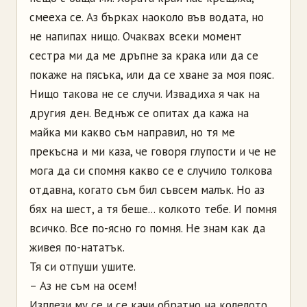
смееха се. Аз бърках наоколо във водата, но
не напипах нищо. Очаквах всеки момент
сестра ми да ме дръпне за крака или да се
покаже на пясъка, или да се хване за моя пояс.
Нищо такова не се случи. Извадиха я чак на
другия ден. Веднъж се опитах да кажа на
майка ми какво съм направил, но тя ме
прекъсна и ми каза, че говоря глупости и че не
мога да си спомня какво се е случило толкова
отдавна, когато съм бил съвсем малък. Но аз
бях на шест, а тя беше... колкото тебе. И помня
всичко. Все по-ясно го помня. Не знам как да
живея по-нататък.
Тя си отпуши ушите.
– Аз не съм на осем!
Изплези му се и се качи обратно на колелото.