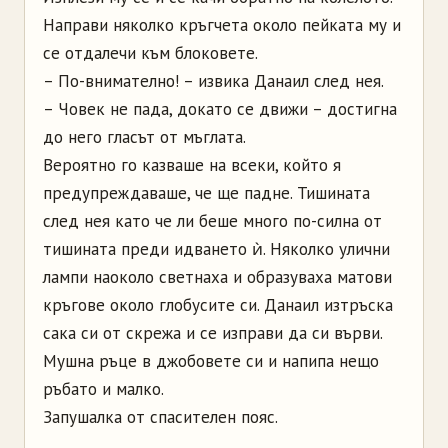
Направи няколко кръгчета около пейката му и
се отдалечи към блоковете.
– По-внимателно! – извика Данаил след нея.
– Човек не пада, докато се движи – достигна
до него гласът от мъглата.
Вероятно го казваше на всеки, който я
предупреждаваше, че ще падне. Тишината
след нея като че ли беше много по-силна от
тишината преди идването ѝ. Няколко улични
лампи наоколо светнаха и образуваха матови
кръгове около глобусите си. Данаил изтръска
сака си от скрежа и се изправи да си върви.
Мушна ръце в джобовете си и напипа нещо
ръбато и малко.
Запушалка от спасителен пояс.