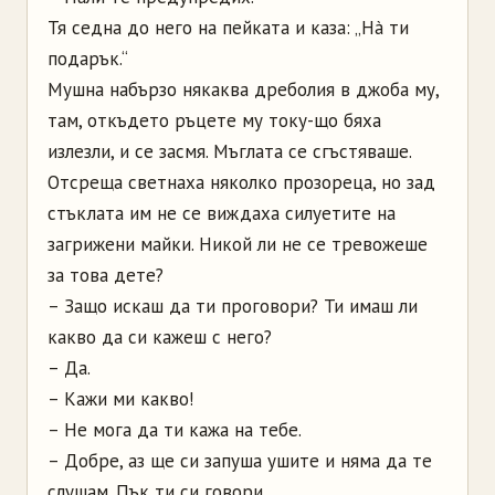
Тя седна до него на пейката и каза: „Нà ти
подарък.“
Мушна набързо някаква дреболия в джоба му,
там, откъдето ръцете му току-що бяха
излезли, и се засмя. Мъглата се сгъстяваше.
Отсреща светнаха няколко прозореца, но зад
стъклата им не се виждаха силуетите на
загрижени майки. Никой ли не се тревожеше
за това дете?
– Защо искаш да ти проговори? Ти имаш ли
какво да си кажеш с него?
– Да.
– Кажи ми какво!
– Не мога да ти кажа на тебе.
– Добре, аз ще си запуша ушите и няма да те
слушам. Пък ти си говори.