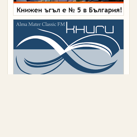
Предоставено от
Blogger
.
Класация
(9)
Откъс
(11)
Представяне
(16)
Промоция
(1)