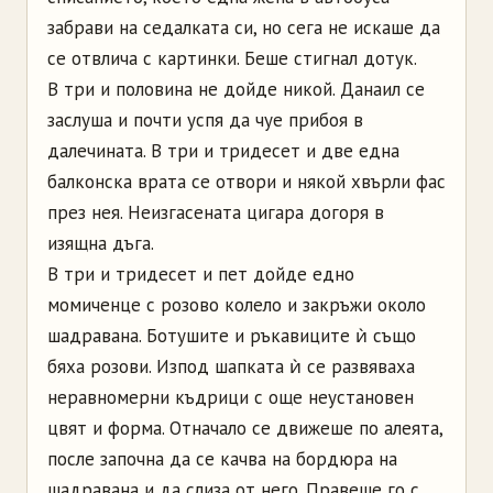
забрави на седалката си, но сега не искаше да
се отвлича с картинки. Беше стигнал дотук.
В три и половина не дойде никой. Данаил се
заслуша и почти успя да чуе прибоя в
далечината. В три и тридесет и две една
балконска врата се отвори и някой хвърли фас
през нея. Неизгасената цигара догоря в
изящна дъга.
В три и тридесет и пет дойде едно
момиченце с розово колело и закръжи около
шадравана. Ботушите и ръкавиците ѝ също
бяха розови. Изпод шапката ѝ се развяваха
неравномерни къдрици с още неустановен
цвят и форма. Отначало се движеше по алеята,
после започна да се качва на бордюра на
шадравана и да слиза от него. Правеше го с