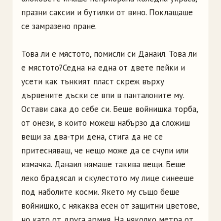
празни саксии и бутилки от вино. Поклащаше
се замразено пране.
Това ли е мястото, помисли си Данаил. Това ли
е мястото?Седна на една от двете пейки и
усети как тънкият пласт скреж върху
дървените дъски се впи в панталоните му.
Остави сака до себе си. Беше войнишка торба,
от онези, в които можеш набързо да сложиш
вещи за два-три дена, стига да не се
притесняваш, че нещо може да се счупи или
измачка. Данаил нямаше такива вещи. Беше
леко брадясал и скулестото му лице синееше
под наболите косми. Якето му също беше
войнишко, с някаква есен от защитни цветове,
но като от друга армия. На няколко метра от