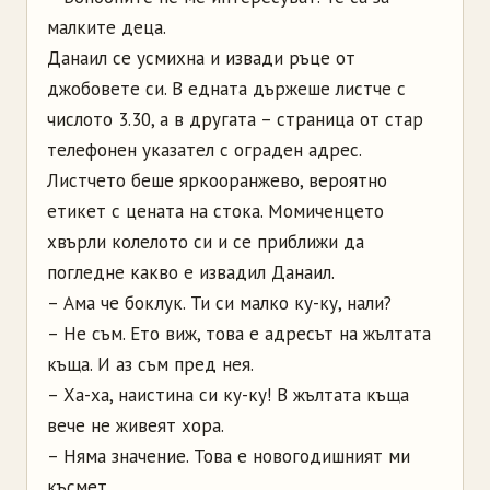
малките деца.
Данаил се усмихна и извади ръце от
джобовете си. В едната държеше листче с
числото 3.30, а в другата – страница от стар
телефонен указател с ограден адрес.
Листчето беше яркооранжево, вероятно
етикет с цената на стока. Момиченцето
хвърли колелото си и се приближи да
погледне какво е извадил Данаил.
– Ама че боклук. Ти си малко ку-ку, нали?
– Не съм. Ето виж, това е адресът на жълтата
къща. И аз съм пред нея.
– Ха-ха, наистина си ку-ку! В жълтата къща
вече не живеят хора.
– Няма значение. Това е новогодишният ми
късмет.