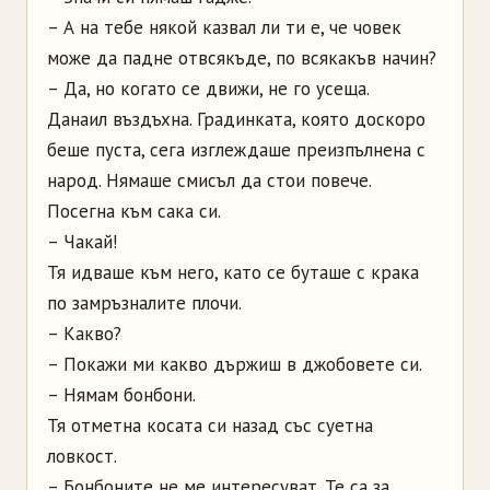
– А на тебе някой казвал ли ти е, че човек
може да падне отвсякъде, по всякакъв начин?
– Да, но когато се движи, не го усеща.
Данаил въздъхна. Градинката, която доскоро
беше пуста, сега изглеждаше преизпълнена с
народ. Нямаше смисъл да стои повече.
Посегна към сака си.
– Чакай!
Тя идваше към него, като се буташе с крака
по замръзналите плочи.
– Какво?
– Покажи ми какво държиш в джобовете си.
– Нямам бонбони.
Тя отметна косата си назад със суетна
ловкост.
– Бонбоните не ме интересуват. Те са за