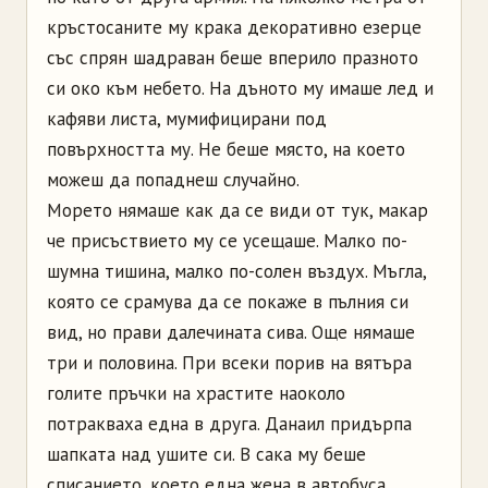
кръстосаните му крака декоративно езерце
със спрян шадраван беше вперило празното
си око към небето. На дъното му имаше лед и
кафяви листа, мумифицирани под
повърхността му. Не беше място, на което
можеш да попаднеш случайно.
Морето нямаше как да се види от тук, макар
че присъствието му се усещаше. Малко по-
шумна тишина, малко по-солен въздух. Мъгла,
която се срамува да се покаже в пълния си
вид, но прави далечината сива. Още нямаше
три и половина. При всеки порив на вятъра
голите пръчки на храстите наоколо
потракваха една в друга. Данаил придърпа
шапката над ушите си. В сака му беше
списанието, което една жена в автобуса