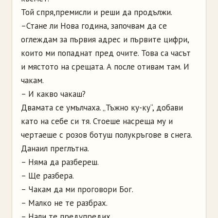
Той спря,премисли и реши да продължи.
–Стане ли Нова година, започвам да се
оглеждам за първия адрес и първите цифри,
които ми попаднат пред очите. Това са часът
и мястото на срещата. А после отивам там. И
чакам.
– И какво чакаш?
Двамата се умълчаха. „Тъжно ку-ку“, добави
като на себе си тя. Стоеше насреща му и
чертаеше с розов ботуш полукръгове в снега.
Данаил преглътна.
– Няма да разбереш.
– Ще разбера.
– Чакам да ми проговори Бог.
– Малко не те разбрах.
– Нали те предупредих.