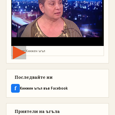
Мая от Книжен ъгъл
Последвайте ни
f
Книжен ъгъл във Facebook
Приятели на ъгъла