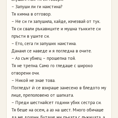
– Запуши ли ги наистина?
Тя кимна в отговор.
– Не си ги запушила, хайде, изчезвай от тук.
Тя си свали ръкавиците и мушна тънките си
пръсти в ушите си.
– Ето, сега ги запуших наистина.
Данаил се наведе и я погледна в очите.
– Аз съм убиец – прошепна той.
Тя не трепна. Само го гледаше с широко
отворени очи.
– Никой не знае това.
Погледът ѝ се взираше занесено в бледото му
лице, преполовено от шапката.
– Преди шестнайсет години убих сестра си.
Тя беше на осем, а аз на шест. Много обичаше
да ме дразни. Буташе ми ръката с лъжицата, а