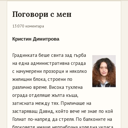
Поговори с мен
13:07
0 коментара
Кристин Димитрова
Градинката беше свита зад гърба
на една административна сграда
с начумерени прозорци и няколко
жилищни блока, строени по
различно време. Висока тухлена
ограда отделяше жълта къща,
затисната между тях. Приличаше на
застаряващ Давид, който вече не знае по кой
Голиат по-напред да стреля. По балконите на
блоковете имаше неприбрана коледна украса,