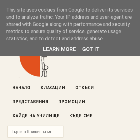
Книжен ъгъл
This site uses cookies from Google to deliver its services
and to analyze traffic. Your IP address and user-agent are
shared with Google along with performance and security
Блог на книжарницата — класации, откъси, нови книги
metrics to ensure quality of service, generate usage
ул. „Оборище" 117, София
· пон–пет 10:00–19:00 ·
statistics, and to detect and address abuse.
събота 10:00–16:00
LEARN MORE
GOT IT
НАЧАЛО
КЛАСАЦИИ
ОТКЪСИ
ПРЕДСТАВЯНИЯ
ПРОМОЦИИ
ХАЙДЕ НА УЧИЛИЩЕ
КЪДЕ СМЕ