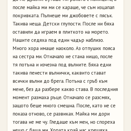
после майка ми ми се караше, че съм изцапал
покривката. Пълнеше ми джобовете с пясък.
Такива неща. Детски глупости. После ни бяха
оставили да играем в плиткото на морето.
Нашите седяха под един чадър наблизо.
Много хора имаше наоколо. Аз отпуших пояса
на сестра ми. Отначало не стана нищо, после
тя потъна и изчезна под вълните. Бяха едни
такива пенести вълнички, каквито стават
всички вълни до брега. Потъна с гръб към
мене, без да разбере какво става. В последния
момент размаха ръце. Отначало се разсмях,
защото беше много смешна. После, като не се
показа отново, се развиках. Майка ми дори
тогава не ме чу. Гледаше към мен, но спореха
нещо с баща ми. Хората край нас крещяха,