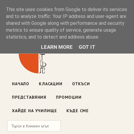
Книжен ъгъл
This site uses cookies from Google to deliver its services
and to analyze traffic. Your IP address and user-agent are
shared with Google along with performance and security
Блог на книжарницата — класации, откъси, нови книги
metrics to ensure quality of service, generate usage
ул. „Оборище" 117, София
· пон–пет 10:00–19:00 ·
statistics, and to detect and address abuse.
събота 10:00–16:00
LEARN MORE
GOT IT
НАЧАЛО
КЛАСАЦИИ
ОТКЪСИ
ПРЕДСТАВЯНИЯ
ПРОМОЦИИ
ХАЙДЕ НА УЧИЛИЩЕ
КЪДЕ СМЕ