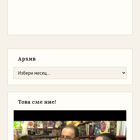
Архив
Това сме ние!