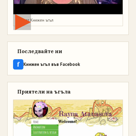
Мая от Книжен ъгъл
Последвайте ни
f
Книжен ъгъл във Facebook
Приятели на ъгъла