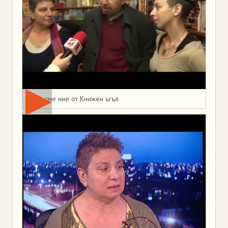
Това сме ние от Книжен ъгъл