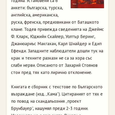
година. Установени са 6
анкети: българска, турска,
английска, американска,
руска, френска, предизвикани от Баташкото
клане. Тодев привежда сведенията на Джеймс
Ф. Кларк, Юджийн Скайлер, Уолтър Беринг,
Джанюариъс Макгахан, Карл Шнайдер и Едип
Ефенди. Западните наблюдатели дошли тук на
крак и техните разкази не са за хора със
слаби нерви. Описаното от Захарий Стоянов
стои пред тях като лирично отклонение.
Книгата е сборник с текстове по Българското
възраждане (изд. „Кама”). Цитираният от тях е
по повод на скандальозния „проект
Брунбауер”, нашумял преди 2-3 години.