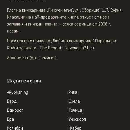
Блог на книжарница „Книжен ъгъл", ул. „Оборище" 117, София.
Класации на най-продаваните книги, откъси от нови
заглавия и книжни новини — всяка седмица от 2008 г.
насам.
Носител на отличието „Любима книжарница". Партньори:
Книги завинаги
·
The Rebeat
·
Newmedia21.eu
Абонамент (Atom емисия)
Издателства
4Publishing
Рива
Бард
Сиела
Еднорог
Точица
Ера
Унискорп
Колибри
Фабер