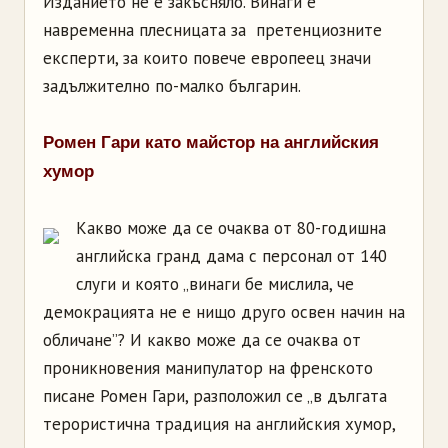
Изданието не е закъсняло. Винаги е
навременна плесницата за претенциозните
експерти, за които повече европеец значи
задължително по-малко българин.
Ромен Гари като майстор на английския
хумор
Какво може да се очаква от 80-годишна
английска гранд дама с персонал от 140
слуги и която „винаги бе мислила, че
демокрацията не е нищо друго освен начин на
обличане”? И какво може да се очаква от
проникновения манипулатор на френското
писане Ромен Гари, разположил се „в дългата
терористична традиция на английския хумор,