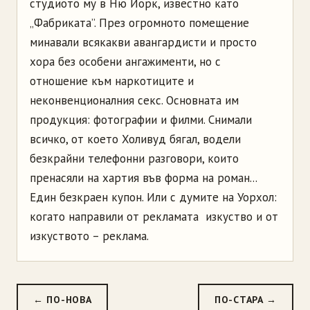
студиото му в Ню Йорк, известно като
„Фабриката”. През огромното помещение
минавали всякакви авангардисти и просто
хора без особени ангажименти, но с
отношение към наркотиците и
неконвенционалния секс. Основната им
продукция: фотографии и филми. Снимали
всичко, от което Холивуд бягал, водели
безкрайни телефонни разговори, които
пренасяли на хартия във форма на роман...
Един безкраен купон. Или с думите на Уорхол:
когато направили от рекламата изкуство и от
изкуството – реклама.
← ПО-НОВА
ПО-СТАРА →