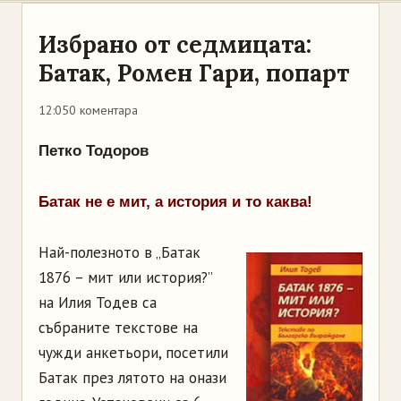
Избрано от седмицата:
Батак, Ромен Гари, попарт
12:05
0 коментара
Петко Тодоров
Батак не е мит, а история и то каква!
Най-полезното в „Батак
1876 – мит или история?”
на Илия Тодев са
събраните текстове на
чужди анкетьори, посетили
Батак през лятото на онази