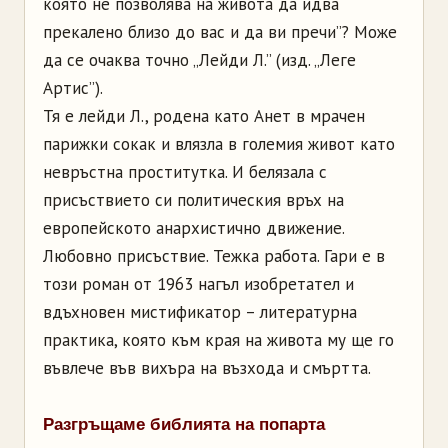
която не позволява на живота да идва
прекалено близо до вас и да ви пречи”? Може
да се очаква точно „Лейди Л.” (изд. „Леге
Артис”).
Тя е лейди Л., родена като Анет в мрачен
парижки сокак и влязла в големия живот като
невръстна проститутка. И белязала с
присъствието си политическия връх на
европейското анархистично движение.
Любовно присъствие. Тежка работа. Гари е в
този роман от 1963 нагъл изобретател и
вдъхновен мистификатор – литературна
практика, която към края на живота му ще го
въвлече във вихъра на възхода и смъртта.
Разгръщаме библията на попарта