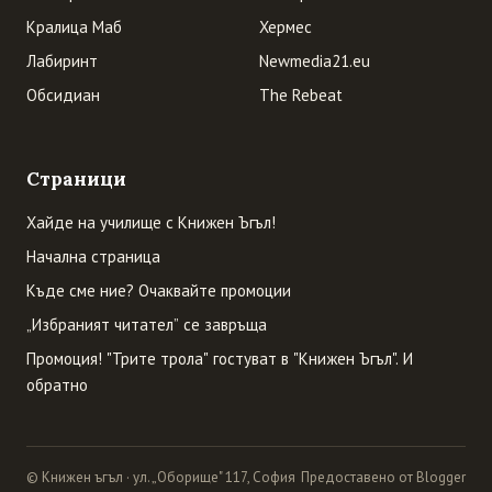
Кралица Маб
Хермес
Лабиринт
Newmedia21.eu
Обсидиан
The Rebeat
Страници
Хайде на училище с Книжен Ъгъл!
Начална страница
Къде сме ние? Очаквайте промоции
„Избраният читател” се завръща
Промоция! "Трите трола" гостуват в "Книжен Ъгъл". И
обратно
© Книжен ъгъл · ул. „Оборище" 117, София
Предоставено от Blogger