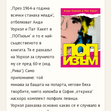
„През 1964-а година
всички станаха млади”,
отбелязват Анди
Уорхол и Пат Хакет в
„ПОПизъм” и то е най-
същественото в
книгата. Тя е разказът
на Уорхол за случилото
му се пред 60-е (изд.
„Рива”). Само
припомняме: той
минава за бащата на попарта, негови бяха
творбите, чиято изложба в София „откриха”
наскоро комплект попфолк певици.
Уорхол разказва основно какво се е случвало в