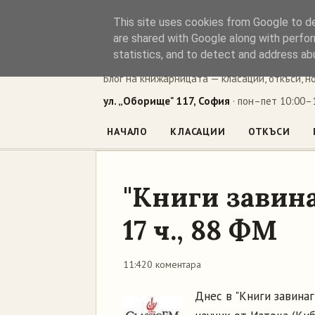
This site uses cookies from Google to del
Книжен ъг
are shared with Google along with perfor
statistics, and to detect and address ab
Блог на книжарницата — класации, откъси, н
ул. „Оборище" 117, София
· пон–пет 10:00–1
НАЧАЛО
КЛАСАЦИИ
ОТКЪСИ
"Книги завина
17 ч., 88 ФМ
11:42
0 коментара
Днес в "Книги завинаг