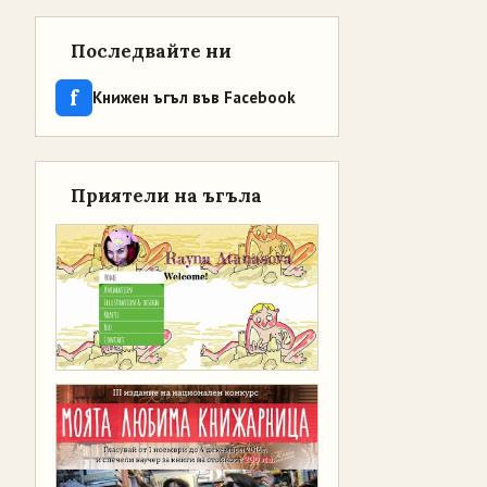
Последвайте ни
f
Книжен ъгъл във Facebook
Приятели на ъгъла