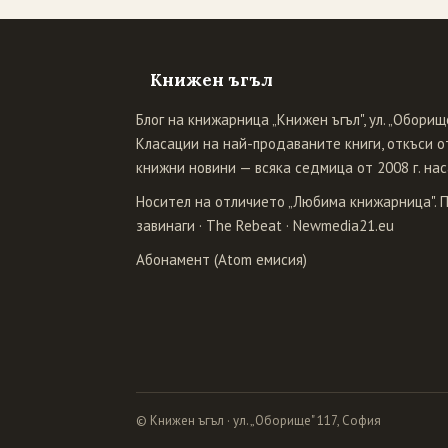
Книжен ъгъл
Блог на книжарница „Книжен ъгъл", ул. „Оборище
Класации на най-продаваните книги, откъси от
книжни новини — всяка седмица от 2008 г. нас
Носител на отличието „Любима книжарница". 
завинаги
·
The Rebeat
·
Newmedia21.eu
Абонамент (Atom емисия)
© Книжен ъгъл · ул. „Оборище" 117, София