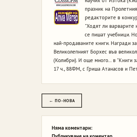
научих от Изтока (Киб
празник на Пролетния
редакторите в конкурс
"Ходят ли варварите н
се пишат учебници. Но
най-продаваните книги. Награди за 
Великолепният Борхес във великол
(Колибри). И още много... в "Книги
17 ч., 88ФМ, с Гриша Атанасов и П
← ПО-НОВА
Няма коментари:
Публикуване на коментар