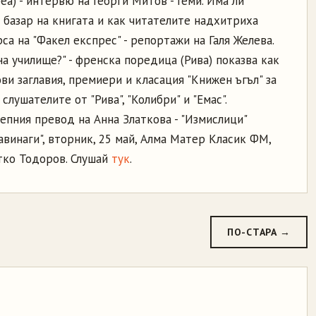
еа) - интервю на Георги Митов - Геми. Има ли
 базар на книгата и как читателите надхитриха
а на "Факел експрес" - репортажи на Галя Желева.
а училище?" - френска поредица (Рива) показва как
ви заглавия, премиери и класация "Книжен ъгъл" за
слушателите от "Рива", "Колибри" и "Емас".
епния превод на Анна Златкова - "Измислици"
 завинаги", вторник, 25 май, Алма Матер Класик ФМ,
етко Тодоров. Слушай
тук
.
ПО-СТАРА →