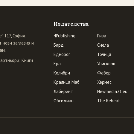
Издателства
" 117, София.
4Publishing
Рива
 нови заглавия и
Бард
Сиела
ам.
Еднорог
Точица
Партньори:
Книги
Ера
Унискорп
Колибри
Фабер
Кралица Маб
Хермес
Лабиринт
Newmedia21.eu
Обсидиан
The Rebeat