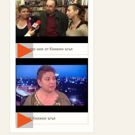
Това сме ние от Книжен ъгъл
Мая от Книжен ъгъл