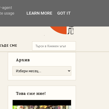
er-agent
LEARN MORE
GOT IT
ate usage
КЪДЕ СМЕ
Архив
Това сме ние!