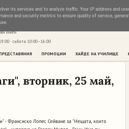
iver its services and to analyze traffic. Your IP address and us
ъл
mance and security metrics to ensure quality of service, gener
use.
ови книги
9:00 · събота 10:00–16:00
ПРЕДСТАВЯНИЯ
ПРОМОЦИИ
ХАЙДЕ НА УЧИЛИЩЕ
ги", вторник, 25 май,
и" - Франсиско Лопес Сейване за "Нещата, които