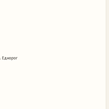
а
. Еднорог