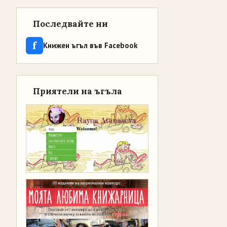
Последвайте ни
f
Книжен ъгъл във Facebook
Приятели на ъгъла