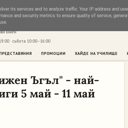
iver its services and to analyze traffic. Your IP address and us
ъл
mance and security metrics to ensure quality of service, gener
use.
ови книги
9:00 · събота 10:00–16:00
ПРЕДСТАВЯНИЯ
ПРОМОЦИИ
ХАЙДЕ НА УЧИЛИЩЕ
ижен Ъгъл" - най-
ги 5 май - 11 май