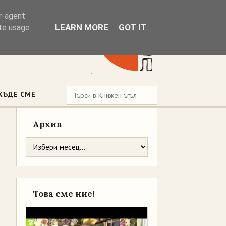
er-agent
LEARN MORE
GOT IT
ate usage
КЪДЕ СМЕ
Архив
Това сме ние!