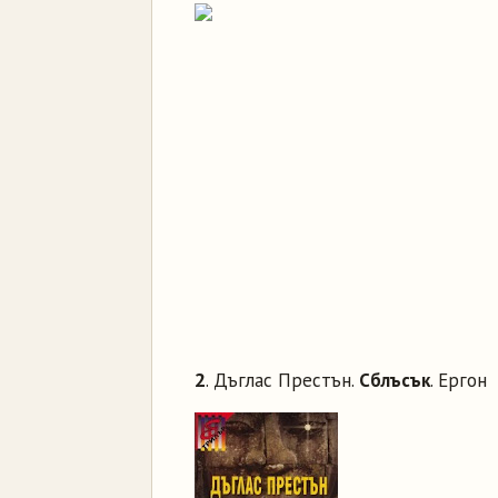
2
. Дъглас Престън.
Сблъсък
. Ергон