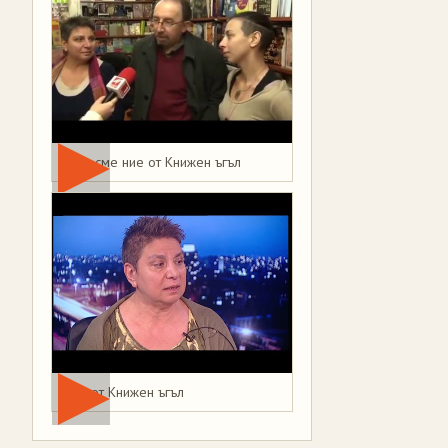
Това сме ние от Книжен ъгъл
Мая от Книжен ъгъл