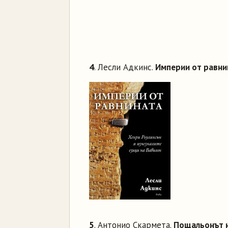
4
. Лесли Адкинс.
Империи от равни
5
. Антонио Скармета.
Пощальонът 