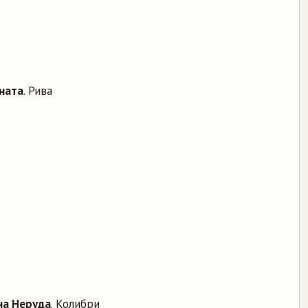
ната
. Рива
на Неруда
. Колибри