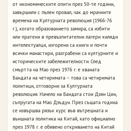
от икономическите опити през 50-те години,
завършили с пълен провал, чак до мрачните
времена на Културната революция (1966-76
г.), когато образованието замира, са избити
или пратени в превъзпитателни лагери хиляди
интелектуалци, изгорени са книги и почти
всички манастири, разграбени са културните и
историческите забележителности. След
смъртта на Мао през 1976 г. е хваната
Бандата на четиримата – това са четиримата
политици, отговорни за Културната
революция. Начело на Бандата стои Дзян Цин,
съпругата на Мао Дзъдун. През същата година
се извършва рязък курс във вътрешната и
външната политика на Китай, като официално
през 1978 г. е обявено откриването на Китай