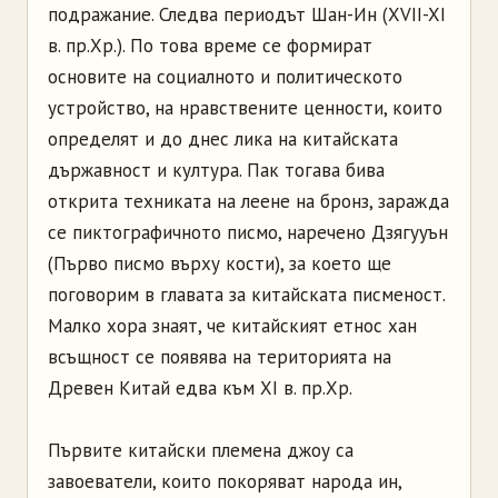
подражание. Следва периодът Шан-Ин (XVII-XI
в. пр.Хр.). По това време се формират
основите на социалното и политическото
устройство, на нравствените ценности, които
определят и до днес лика на китайската
държавност и култура. Пак тогава бива
открита техниката на леене на бронз, заражда
се пиктографичното писмо, наречено Дзягууън
(Първо писмо върху кости), за което ще
поговорим в главата за китайската писменост.
Малко хора знаят, че китайският етнос хан
всъщност се появява на територията на
Древен Китай едва към ХI в. пр.Хр.
Първите китайски племена джоу са
завоеватели, които покоряват народа ин,