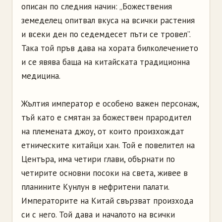
описан по следния начин: „Божествения
земеделец опитвал вкуса на всички растения
и всеки ден по седемдесет пъти се тровел”.
Така той пръв дава на хората билколечението
и се явява баща на китайската традиционна
медицина.
Жълтия император е особено важен персонаж,
тъй като е смятан за божествен прародител
на племената джоу, от които произхождат
етническите китайци хан. Той е повелител на
Центъра, има четири глави, обърнати по
четирите основни посоки на света, живее в
планините Кунлун в нефритени палати.
Императорите на Китай свързват произхода
си с него. Той дава и началото на всички