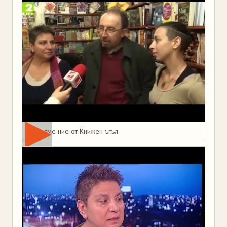
Това сме ние от Книжен ъгъл