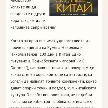
мисъл, план?
Успяхте ли да
споделите с други
хора така, че да ги
направите съпричастни?
Когато за пръв път имах удоволствието да
прочета книгата на Румяна Николова и
Николай Генов "100 дни в Китай. Едно
пътуване в Поднебесната империя" (ИК
"Хермес"), направо не можех да повярвам до
каква степен хора, които не са китаисти, са
успели да напипат точните компоненти, които
дават опорни точки и подход към китайската
култура. От собствен опит знам, че подобни
познания се избистрят в обща картина след