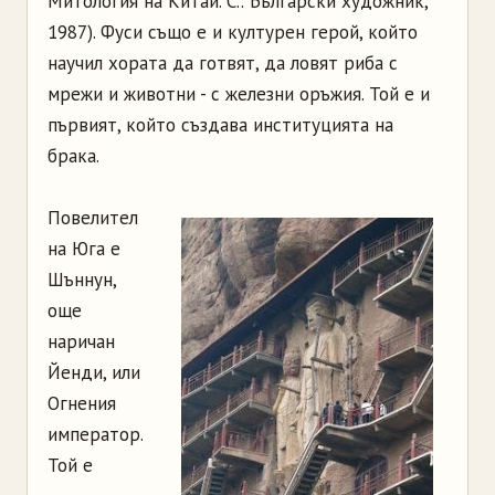
Митология на Китай. С.: Български художник,
1987). Фуси също е и културен герой, който
научил хората да готвят, да ловят риба с
мрежи и животни - с железни оръжия. Той е и
първият, който създава институцията на
брака.
Повелител
на Юга е
Шъннун,
още
наричан
Йенди, или
Огнения
император.
Той е