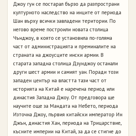
Джоу гун се постарал бързо да разпространи
културното наследство на инците от периода
Шан върху всички завладени територии. По
негово време построили новата столица
Чънджоу, в която се установила по-голяма
част от администрацията и преминалите на
страната на джоусците ински армии. В
старата западна столица Дзунджоу останали
други шест армии и самият уан. Поради този
западен център на властта тази част от
историята на Китай е наречена период или
династия Западна Джоу. От предговора ще
научите още за Мандата на Небето, периода
Източна Джоу, първия китайски император Ин
Джън, династия Хан, периода на Трицарствие,
късните империи на Китай, за да се стигне до