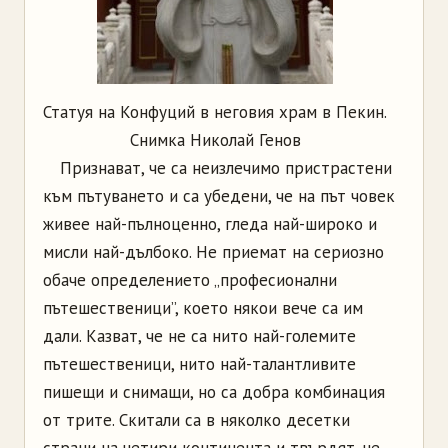
Статуя на Конфуций в неговия храм в Пекин.
Снимка Николай Генов
Признават, че са неизлечимо пристрастени
към пътуването и са убедени, че на път човек
живее най-пълноценно, гледа най-широко и
мисли най-дълбоко. Не приемат на сериозно
обаче определението „професионални
пътешественици”, коeто някои вече са им
дали. Казват, че не са нито най-големите
пътешественици, нито най-талантливите
пишещи и снимащи, но са добра комбинация
от трите. Скитали са в няколко десетки