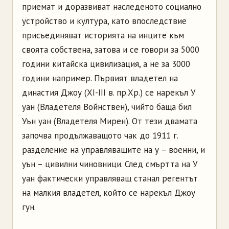
приемат и доразвиват наследеното социално
устройство и култура, като впоследствие
присъединяват историята на инците към
своята собствена, затова и се говори за 5000
години китайска цивилизация, а не за 3000
години например. Първият владетел на
династия Джоу (XI-III в. пр.Хр.) се нарекъл У
уан (Владетеля Войнствен), чийто баща бил
Уън уан (Владетеля Мирен). От тези двамата
започва продължаващото чак до 1911 г.
разделение на управляващите на у – военни, и
уън – цивилни чиновници. След смъртта на У
уан фактически управляващ станал регентът
на малкия владетел, който се нарекъл Джоу
гун.