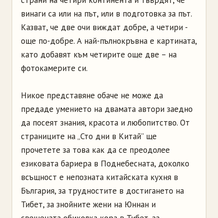
страни на четири континента и твърдят, че
винаги са или на път, или в подготовка за път.
Казват, че две очи виждат добре, а четири -
още по-добре. А най-пълнокръвна е картината,
като добавят към четирите още две – на
фотокамерите си.
Никое представяне обаче не може да
предаде умението на двамата автори заедно
да посеят знания, красота и любопитство. От
страниците на „Сто дни в Китай” ще
прочетете за това как да се преодолее
езиковата бариера в Поднебесната, доколко
всъщност е непозната китайската кухня в
България, за трудностите в достигането на
Тибет, за знойните жени на Юннан и