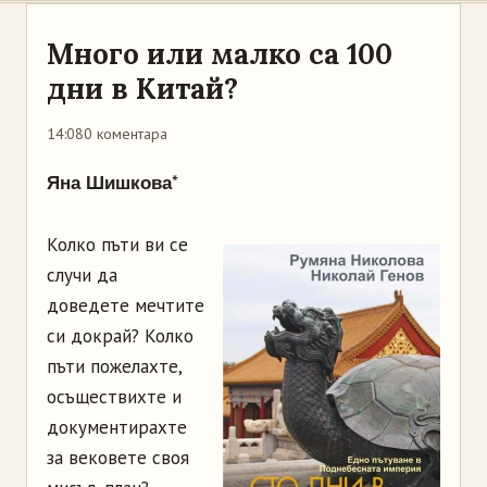
Много или малко са 100
дни в Китай?
14:08
0 коментара
*
Яна Шишкова
Колко пъти ви се
случи да
доведете мечтите
си докрай? Колко
пъти пожелахте,
осъществихте и
документирахте
за вековете своя