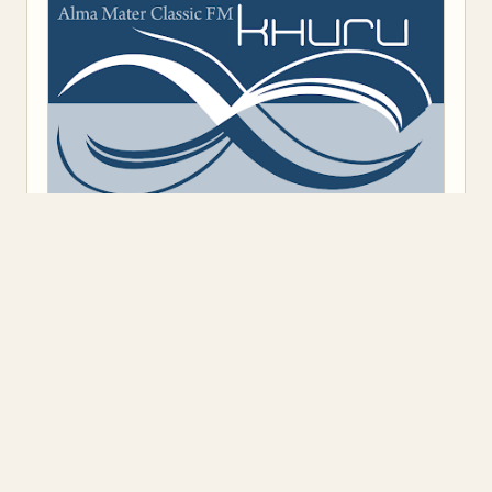
Предоставено от
Blogger
.
Класация
(9)
Откъс
(11)
Представяне
(16)
Промоция
(1)