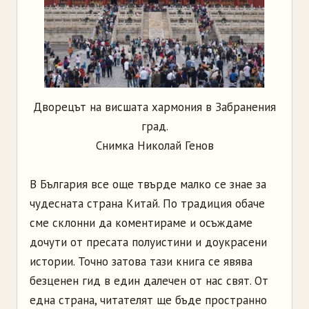
Дворецът на висшата хармония в Забранения
град.
Снимка Николай Генов
В България все още твърде малко се знае за
чудесната страна Китай. По традиция обаче
сме склонни да коментираме и осъждаме
дочути от пресата полуистини и доукрасени
истории. Точно затова тази книга се явява
безценен гид в един далечен от нас свят. От
една страна, читателят ще бъде пространно