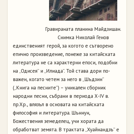
Гравираната планина Майдзишан.
Снимка Николай Генов
единственият герой, за когото е сътворено
епично произведение, понеже за китайската
литература не са характерни епоси, подобни
на „Одисея” и „Илиада”. Той става дори по-
важен, когато четем за него в „Шъдзин”
(„Книга на песните”) – уникален сборник
народни песни, събрани в периода Х-IV в.
пр.Хр., влязъл в основата на китайската
философия и литература. Шъннун,
Божествения земеделец, учи хората да
обработват земята. В трактата „Хуайнандзъ” е