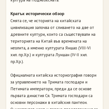
култура на Поднебесната.
Кратък исторически обзор
Смята се, че историята на китайската
цивилизация започва от сливането на две от
древните култури, които са съществували на
територията на Китай във времената на
неолита, а именно културата Яншао (VIII-VI
хил. пр.Хр.) и културата Луншан (IV-II хил.
пр.Хр.).
Официалната китайска историография говори
за управлението на Тримата господари и
Петимата императори, преди да се основе
първата династия Ся. Тримата господари са
основни персонажи в китайския пантеон.