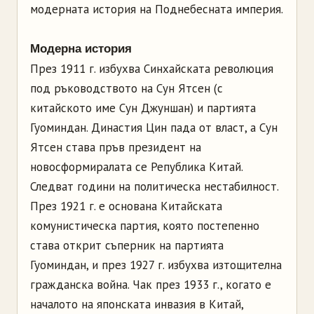
модерната история на Поднебесната империя.
Модерна история
През 1911 г. избухва Синхайската революция
под ръководството на Сун Ятсен (с
китайското име Сун Джуншан) и партията
Гуоминдан. Династия Цин пада от власт, а Сун
Ятсен става пръв президент на
новосформиралата се Република Китай.
Следват години на политическа нестабилност.
През 1921 г. е основана Китайската
комунистическа партия, която постепенно
става открит съперник на партията
Гуоминдан, и през 1927 г. избухва изтощителна
гражданска война. Чак през 1933 г., когато е
началото на японската инвазия в Китай,