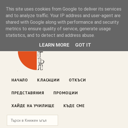
Книжен ъгъл
This site uses cookies from Google to deliver its services
and to analyze traffic. Your IP address and user-agent are
shared with Google along with performance and security
Блог на книжарницата — класации, откъси, нови книги
metrics to ensure quality of service, generate usage
ул. „Оборище" 117, София
· пон–пет 10:00–19:00 ·
statistics, and to detect and address abuse.
събота 10:00–16:00
LEARN MORE
GOT IT
НАЧАЛО
КЛАСАЦИИ
ОТКЪСИ
ПРЕДСТАВЯНИЯ
ПРОМОЦИИ
ХАЙДЕ НА УЧИЛИЩЕ
КЪДЕ СМЕ