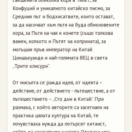
свещената обиколка кора в Тибет, за
Конфуций и уникалното китайско писмо, за
Средния път и бодхисатвите, които остават,
за да насочват към пътя на Буда обикновените
хора, за Пътя на чая и конете (също толкова
важен, колкото и Пътят на коприната), за
могъщия пръв император на Китай
Циншъхуанди и най-голямата ВЕЦ в света
„Трите клисури”.
От мисълта се ражда идея, от идеята –
действие, от действието - пътешествие, а от
пътешествието – „Сто дни в Китай”. При
размаха, с който авторите са засегнали на
практика цялата култура на Китай, те
почувстваха нужда да потърсят китаист,