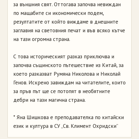
за външния свят. Оттогава започва невиждан
по мащабите си икономически подем,
резултатите от който виждаме в днешните
заглавия на световния печат и във всяко кътче
на тази огромна страна.
С това историческият разказ приключва и
започва същинското пътешествие из Китай, за
което разказват Румяна Николова и Николай
Генов. Искрено завиждам на читателите, които
за пръв път ще се потопят в необятните
дебри на тази магична страна.
* Яна Шишкова е преподавателка по китайски
език и култура в СУ „Св. Климент Охридски”