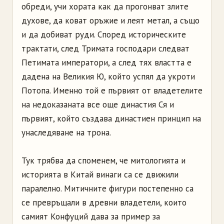
обреди, учи хората как да прогонват злите
духове, да коват оръжие и леят метал, а също
и да добиват руди. Според историческите
трактати, след Тримата господари следват
Петимата императори, а след тях властта е
дадена на Великия Ю, който успял да укроти
Потопа. Именно той е първият от владетелите
на недоказаната все още династия Ся и
първият, който създава династиен принцип на
унаследяване на трона.
Тук трябва да споменем, че митологията и
историята в Китай винаги са се движили
паралелно. Митичните фигури постепенно са
се превръщали в древни владетели, които
самият Конфуций дава за пример за