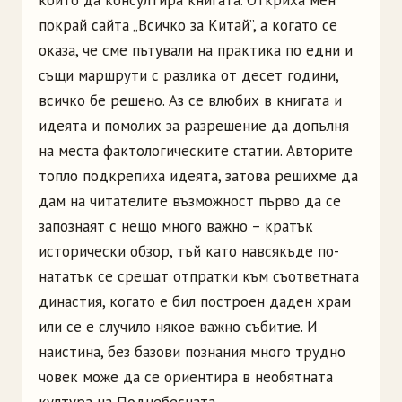
който да консултира книгата. Откриха мен
покрай сайта „Всичко за Китай”, а когато се
оказа, че сме пътували на практика по едни и
същи маршрути с разлика от десет години,
всичко бе решено. Аз се влюбих в книгата и
идеята и помолих за разрешение да допълня
на места фактологическите статии. Авторите
топло подкрепиха идеята, затова решихме да
дам на читателите възможност първо да се
запознаят с нещо много важно – кратък
исторически обзор, тъй като навсякъде по-
нататък се срещат отпратки към съответната
династия, когато е бил построен даден храм
или се е случило някое важно събитие. И
наистина, без базови познания много трудно
човек може да се ориентира в необятната