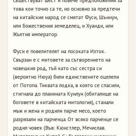
Съществуват шест и повече предположения за
това кои точно са те, но основно за предтечи
на китайския народ се смятат Фуси, Шъннун,
или Божествения земеделец, и Хуанди, или
Жълтия император.
Фуси е повелителят на посоката Изток.
Свързан е с митовете за сътворението на
човешкия род, тъй като със сестра си
(вероятно Нюуа) били единствените оцелели
от Потопа. Тиквата лодка, в която се спасили,
стигнала до планината Кунлун (обиталище на
боговете в китайската митология), станали
мъж и жена и родили парче месо, което
разрязали на парченца. От всяко парченце се
родил човек (Във: Кюнстлер, Мечислав.