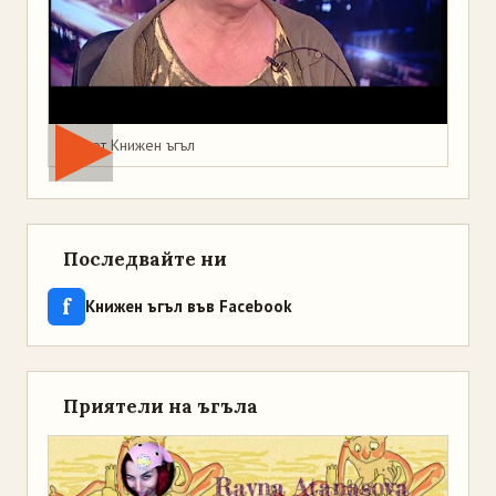
Мая от Книжен ъгъл
Последвайте ни
f
Книжен ъгъл във Facebook
Приятели на ъгъла