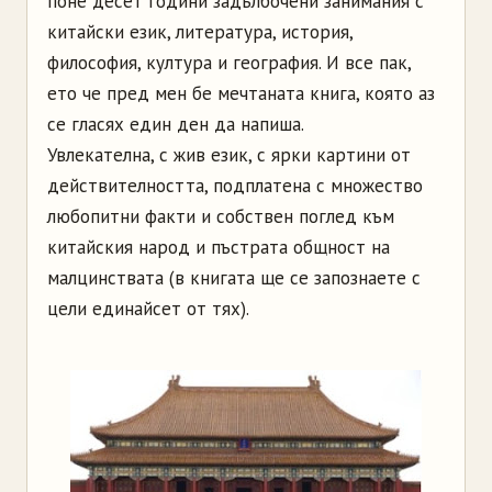
поне десет години задълбочени занимания с
китайски език, литература, история,
философия, култура и география. И все пак,
ето че пред мен бе мечтаната книга, която аз
се гласях един ден да напиша.
Увлекателна, с жив език, с ярки картини от
действителността, подплатена с множество
любопитни факти и собствен поглед към
китайския народ и пъстрата общност на
малцинствата (в книгата ще се запознаете с
цели единайсет от тях).