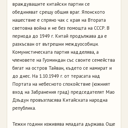
враждуващите китайски партии се
обединяват срещу общия враг. Японското
нашествие е спряно чак с края на Втората
световна война и не без помощта на СССР. В
периода до 1949 г. Китай продължава да е
разкъсван от вътрешни междуособици.
Комунистическата партия надделява, а
членовете на Гуоминдан със своите семейства
бягат на остров Тайван, където се намират и
до днес. На 1.10.1949 г. от терасата над
Портата на небесното спокойствие (южният
вход на Забранения град) председателят Мао
Дзъдун провъзгласява Китайската народна
република.
Тежки години изживява младата държава. Още