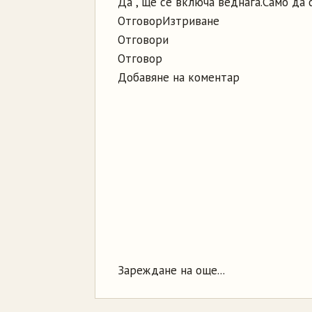
Да , ще се включа веднага.Само да 
Отговор
Изтриване
Отговори
Отговор
Добавяне на коментар
Зареждане на още...