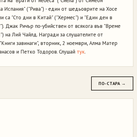
а на "Врати от небеса" ("Сиела") от Симеон
а Испания" ("Рива") - един от шедьоврите на Хосе
ли са "Сто дни в Китай" ("Хермес") и "Един ден в
"). Джак Ричър по-убийствен от всякога във "Време
") на Лий Чайлд. Награди за слушателите от
в "Книги завинаги", вторник, 2 ноември, Алма Матер
танасов и Петко Тодоров. Слушай
тук
.
ПО-СТАРА →