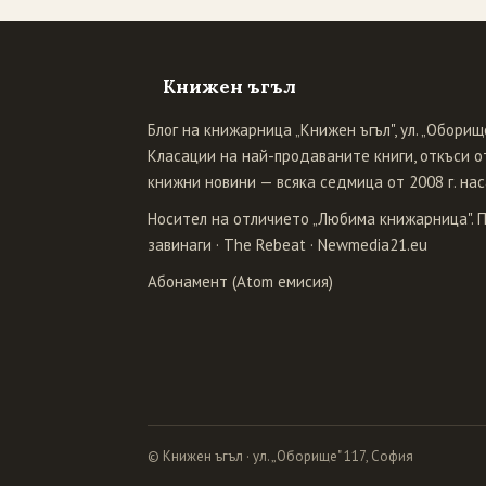
Книжен ъгъл
Блог на книжарница „Книжен ъгъл", ул. „Оборище
Класации на най-продаваните книги, откъси от
книжни новини — всяка седмица от 2008 г. нас
Носител на отличието „Любима книжарница". 
завинаги
·
The Rebeat
·
Newmedia21.eu
Абонамент (Atom емисия)
© Книжен ъгъл · ул. „Оборище" 117, София