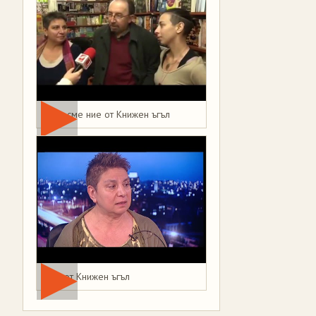
Това сме ние от Книжен ъгъл
Мая от Книжен ъгъл