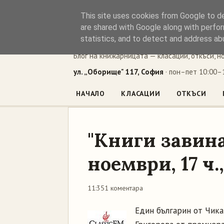
This site uses cookies from Google to del
Книжен ъг
are shared with Google along with perfor
statistics, and to detect and address ab
Блог на книжарницата — класации, откъси, н
ул. „Оборище" 117, София
· пон–пет 10:00–1
НАЧАЛО
КЛАСАЦИИ
ОТКЪСИ
"Книги завина
ноември, 17 ч.
11:35
1 коментара
Един българин от Чика