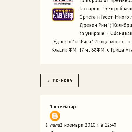
Григорова от премиерат
Гаспаров. "Безгръбначн
Ортега и Гасет. Много 
Древен Рим" ("Колибри
за умиране" ("Обсидиан
"Еднорог" и "Рива". И още много... 
Класик ФМ, 17 ч., 88ФМ, с Гриша А
← ПО-НОВА
1 коментар:
nana
2 ноември 2010 г. в 12:40