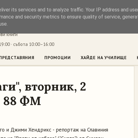
iver its services and to analyze traffic. Your IP address and us
ъл
mance and security metrics to ensure quality of service, gener
use.
ови книги
9:00 · събота 10:00–16:00
ПРЕДСТАВЯНИЯ
ПРОМОЦИИ
ХАЙДЕ НА УЧИЛИЩЕ
ги", вторник, 2
, 88 ФМ
го и Джими Хендрикс - репортаж на Славиния