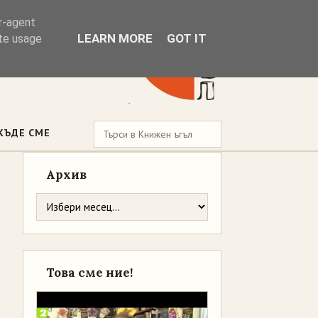
er-agent
LEARN MORE
GOT IT
ate usage
КЪДЕ СМЕ
Архив
Това сме ние!