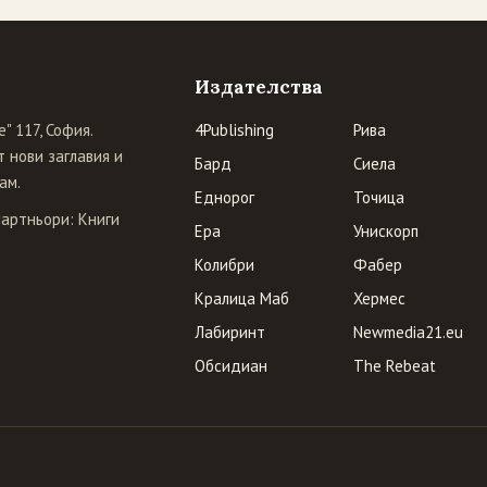
Издателства
" 117, София.
4Publishing
Рива
 нови заглавия и
Бард
Сиела
ам.
Еднорог
Точица
Партньори:
Книги
Ера
Унискорп
Колибри
Фабер
Кралица Маб
Хермес
Лабиринт
Newmedia21.eu
Обсидиан
The Rebeat