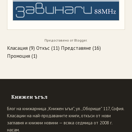
Предоставено от
Blogger
.
Класация
(9)
Откъс
(11)
Представяне
(16)
Промоция
(1)
Книжен ъгъл
Блог на книжарница „Книжен ъгъл", ул. „Оборище" 117, София.
Класации на най-продаваните книги, откъси от нови
заглавия и книжни новини — всяка седмица от 2008 г.
насам.