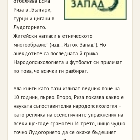
отбелязва Есма
Риза в „Българи,
турци и цигани в
Лудогорието.
Житейски нагласи в етническото
многообразие” (изд. „Изток-Запад”). Но
анекдотите са последната й грижа.
Народопсихологията и футболът си приличат
по това, че всички ги разбират.
Ала книги като тази излизат веднъж поне на
10 години, първо. Второ, Риза показва какво е
науката съпоставителна народопсихология –
като реплика на есеистичните упражнения на
всеки що-годе грамотен. И трето, нищо чудно
точно Лудогорието да се окаже бъдещият