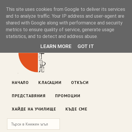
Книжен ъгъл
This site uses cookies from Google to deliver its services
and to analyze traffic. Your IP address and user-agent are
shared with Google along with performance and security
Блог на книжарницата — класации, откъси, нови книги
metrics to ensure quality of service, generate usage
ул. „Оборище" 117, София
· пон–пет 10:00–19:00 ·
statistics, and to detect and address abuse.
събота 10:00–16:00
LEARN MORE
GOT IT
НАЧАЛО
КЛАСАЦИИ
ОТКЪСИ
ПРЕДСТАВЯНИЯ
ПРОМОЦИИ
ХАЙДЕ НА УЧИЛИЩЕ
КЪДЕ СМЕ