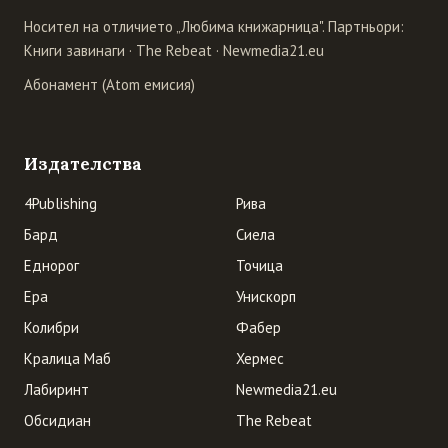
Носител на отличието „Любима книжарница". Партньори:
Книги завинаги
·
The Rebeat
·
Newmedia21.eu
Абонамент (Atom емисия)
Издателства
4Publishing
Рива
Бард
Сиела
Еднорог
Точица
Ера
Унискорп
Колибри
Фабер
Кралица Маб
Хермес
Лабиринт
Newmedia21.eu
Обсидиан
The Rebeat