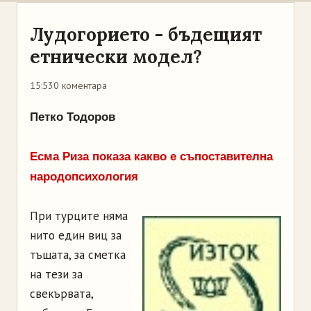
Лудогорието - бъдещият
етнически модел?
15:53
0 коментара
Петко Тодоров
Есма Риза показа какво е съпоставителна
народопсихология
При турците няма
нито един виц за
тъщата, за сметка
на тези за
свекървата,