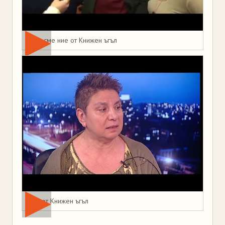
Това сме ние от Книжен ъгъл
Мая от Книжен ъгъл