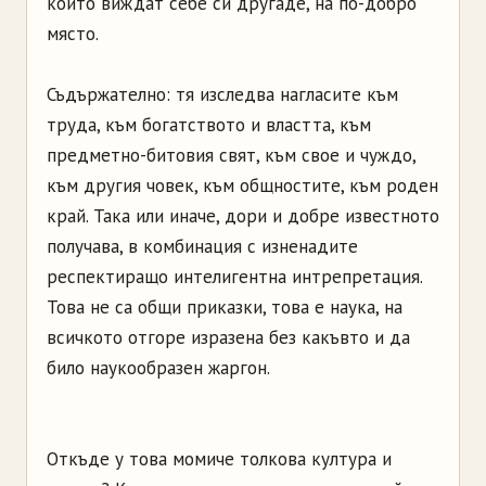
които виждат себе си другаде, на по-добро
място.
Съдържателно: тя изследва нагласите към
труда, към богатството и властта, към
предметно-битовия свят, към свое и чуждо,
към другия човек, към общностите, към роден
край. Така или иначе, дори и добре известното
получава, в комбинация с изненадите
респектиращо интелигентна интрепретация.
Това не са общи приказки, това е наука, на
всичкото отгоре изразена без какъвто и да
било наукообразен жаргон.
Откъде у това момиче толкова култура и