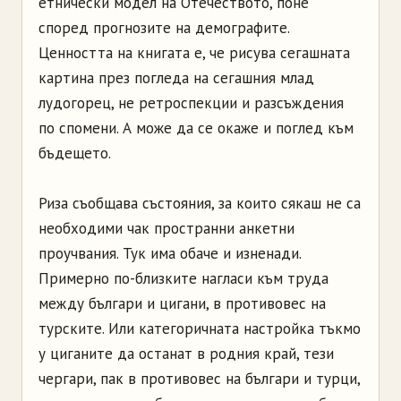
етнически модел на Отечеството, поне
според прогнозите на демографите.
Ценността на книгата е, че рисува сегашната
картина през погледа на сегашния млад
лудогорец, не ретроспекции и разсъждения
по спомени. А може да се окаже и поглед към
бъдещето.
Риза съобщава състояния, за които сякаш не са
необходими чак пространни анкетни
проучвания. Тук има обаче и изненади.
Примерно по-близките нагласи към труда
между българи и цигани, в противовес на
турските. Или категоричната настройка тъкмо
у циганите да останат в родния край, тези
чергари, пак в противовес на българи и турци,