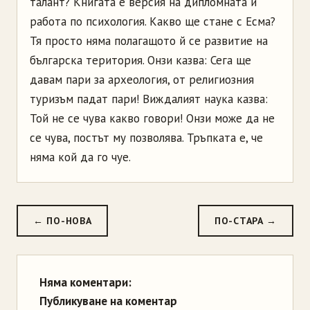
талант? Книгата е версия на дипломната й
работа по психология. Какво ще стане с Есма?
Тя просто няма полагащото й се развитие на
българска територия. Онзи казва: Сега ще
давам пари за археология, от религиозния
туризъм падат пари! Виждалият наука казва:
Той не се чува какво говори! Онзи може да не
се чува, постът му позволява. Тръпката е, че
няма кой да го чуе.
← ПО-НОВА
ПО-СТАРА →
Няма коментари:
Публикуване на коментар