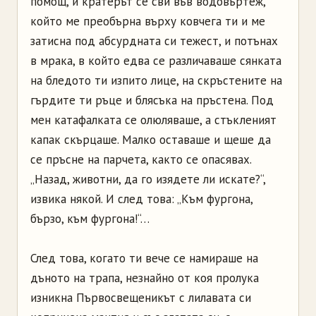
помощ, и кратерът се сви във водовъртеж,
който ме преобърна върху ковчега ти и ме
затисна под абсурдната си тежест, и потънах
в мрака, в който едва се различаваше сянката
на бледото ти изпито лице, на скръстените на
гърдите ти ръце и блясъка на пръстена. Под
мен катафалката се олюляваше, а стъкленият
капак скърцаше. Малко оставаше и щеше да
се пръсне на парчета, както се опасявах.
„Назад, животни, да го изядете ли искате?“,
извика някой. И след това: „Към фургона,
бързо, към фургона!“…
След това, когато ти вече се намираше на
дъното на трапа, незнайно от коя пролука
изникна Първосвещеникът с лилавата си