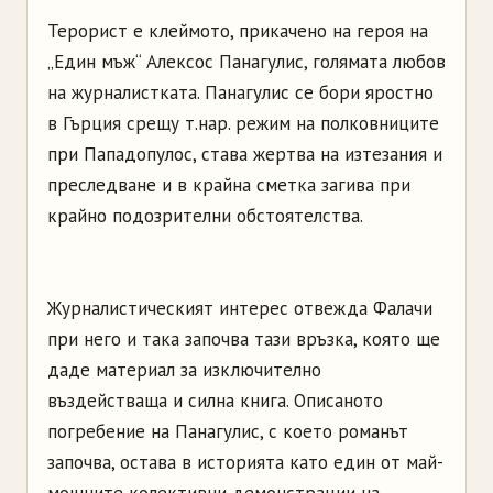
Терорист е клеймото, прикачено на героя на
„Един мъж“ Алексос Панагулис, голямата любов
на журналистката. Панагулис се бори яростно
в Гърция срещу т.нар. режим на полковниците
при Пападопулос, става жертва на изтезания и
преследване и в крайна сметка загива при
крайно подозрителни обстоятелства.
Журналистическият интерес отвежда Фалачи
при него и така започва тази връзка, която ще
даде материал за изключително
въздействаща и силна книга. Описаното
погребение на Панагулис, с което романът
започва, остава в историята като един от май-