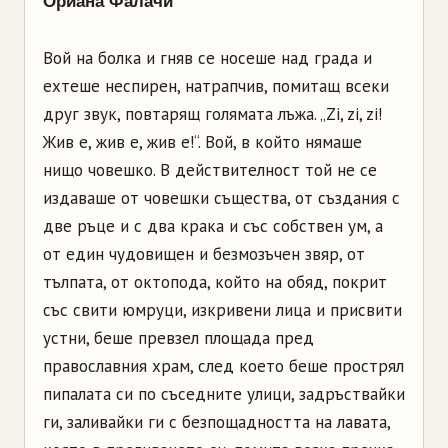
Ориана Фалачи
Вой на болка и гняв се носеше над града и
ехтеше неспирен, натрапчив, помитащ всеки
друг звук, повтарящ голямата лъжа. „Zi, zi, zi!
Жив е, жив е, жив е!“. Вой, в който нямаше
нищо човешко. В действителност той не се
издаваше от човешки същества, от създания с
две ръце и с два крака и със собствен ум, а
от един чудовищен и безмозъчен звяр, от
тълпата, от октопода, който на обяд, покрит
със свити юмруци, изкривени лица и присвити
устни, беше превзел площада пред
православния храм, след което беше прострял
пипалата си по съседните улици, задръствайки
ги, заливайки ги с безпощадността на лавата,