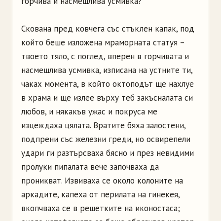
горчива и насмешлива усмивка?
Скована пред ковчега със стъклен капак, под
който беше изложена мраморната статуя –
твоето тяло, с поглед, вперен в горчивата и
насмешлива усмивка, изписана на устните ти,
чаках момента, в който октоподът ще нахлуе
в храма и ще излее върху теб закъсналата си
любов, и някакъв ужас и покруса ме
изцеждаха цялата. Вратите бяха залостени,
подпрени със железни греди, но освирепели
удари ги разтърсваха бясно и през невидими
пролуки пипалата вече започваха да
проникват. Извиваха се около колоните на
аркадите, капеха от перилата на гинекея,
вкопчваха се в решетките на иконостаса;