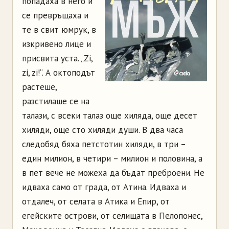
попадаха в него и
се превръщаха и
те в свит юмрук, в
изкривено лице и
присвита уста. „Zi,
zi, zi!“. А октоподът
растеше,
разстилаше се на
талази, с всеки талаз още хиляда, още десет
хиляди, още сто хиляди души. В два часа
следобяд бяха петстотин хиляди, в три –
един милион, в четири – милион и половина, а
в пет вече не можеха да бъдат преброени. Не
идваха само от града, от Атина. Идваха и
отдалеч, от селата в Атика и Епир, от
егейските острови, от селищата в Пелопонес,