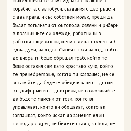
Македония и Тесалия. Идваха с влакове, с
корабчета, с автобуси, създания с две ръце и
с два крака, и със собствен мозък, преди да
бъдат погълнати от октопода, селяни и рибари
в празничните си одежди, работници в
работни гащеризони, жени с деца, студенти. С
една дума, народът. Същият този народ, който
до вчера ти беше обръщал гръб, който те
беше оставил сам като краставо куче, който
те пренебрегваше, когато ти казваше: „Не се
оставяйте да бъдете обединявани от догми,
от униформи и от доктрини, не позволявайте
да бъдете мамени от тези, които ви
управляват, които ви обещават, които ви
заплашват, които искат да заменят един
господар с друг, не бъдете стадо, за Бога, не