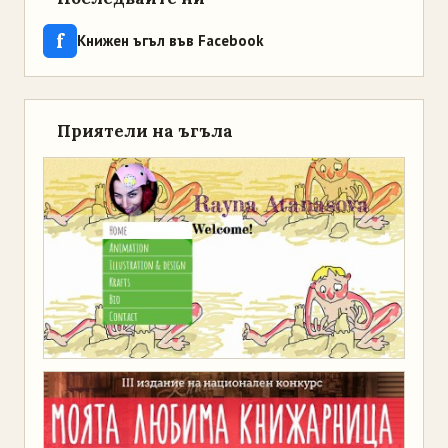
f
Книжен ъгъл във Facebook
Приятели на ъгъла