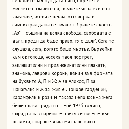
се крийте зад чуждата вина, борете се,
мислете с главите си, помнете че всеки е от
значение, всеки е ценна, отговорна и
самоизграждаща се личност, бранете своето
„Аз“ – същина на всяка свобода, свободата е
дълг, преди да бъде право, тя е дълг“. Сега те
слушаха, сега, когато беше мъртъв. Вървейки
към октопода, носеха твоя портрет,
заплашителни и предизвикателни плакати,
знамена, лаврови корони, венци във формата
на буквите А, П и Ж: А за Алекос, П за
Панагулис и Ж за „жив е“. Тонове гардении,
карамфили и рози. И такава непоносима жега
беше онази сряда на 5 май 1976 година,
смрадта на спарените цветя се носеше във
въздуха, спираше дъха ми също както