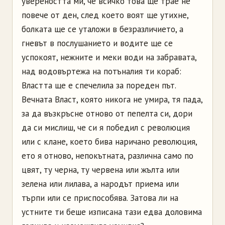
увереността ми, че всичко това ще трае не
повече от ден, след което воят ще утихне,
болката ще се уталожи в безразличието, а
гневът в послушанието и водите ще се
успокоят, нежните и меки води на забравата,
над водовъртежа на потъналия ти кораб:
Властта ще е спечелила за пореден път.
Вечната Власт, която никога не умира, тя пада,
за да възкръсне отново от пепелта си, дори
да си мислиш, че си я победил с революция
или с клане, което бива наричано революция,
ето я отново, непокътната, различна само по
цвят, ту черна, ту червена или жълта или
зелена или лилава, а народът приема или
търпи или се приспособява. Затова ли на
устните ти беше изписана тази едва доловима