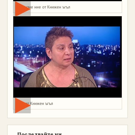
Това сме ние от Книжен ъгъл
Мая от Книжен ъгъл
Последвайте ни