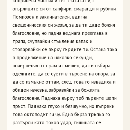
копринена мантия и със златата си, с
огърлиците си от сапфири, смарагди и рубини.
Помпозен и заклинателен, вдигна
свещеническия си жезъл, за да ти даде божия
благословия, но падна веднага презглава в
трапа, счупвайки стъкления капак и
стоварвайки се върху гърдите ти. Остана така
в продължение на няколко секунди,
почервенял от срам и смешен, да си събира
одеждите, да се суети в търсене на опора, за
да се измъкне оттам, след това го извадиха и
обиден изчезна, забравяйки за божията
благословия. Паднаха върху теб първите шепи
пръст. Паднаха глухо и безшумно, но въпреки
това октоподът ги чу. Една бърза тръпка го
разтърси като токов удар, тишината се