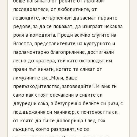
беше погълнато от реките от лъжливи
последователи, от любопитните, от
лешоядите, нетърпеливи да заемат първите
редове, за да се покажат, да изиграят някаква
роля в комедията. Преди всичко слугите на
Властта, представителите на културното и
парламентарно благоприличие, достигнали
лесно до кратера, тъй като октоподът им
прави път винаги, когато те слизат от
лимузините си: „Моля, Ваше
превъзходителство, заповядайте!“. И виж ги
само как стоят опечалени в сивите си
двуредни сака, в безупречно белите си ризи, с
поддържания си маникюр, с почтеността си,
от която да ти се доповръща. След тях
лъжците, които разправят, че се