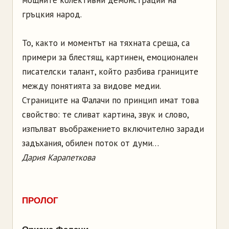
мощните колективни демонстрации на
гръцкия народ.
То, както и моментът на тяхната среща, са
примери за блестящ, картинен, емоционален
писателски талант, който разбива границите
между понятията за видове медии.
Страниците на Фалачи по принцип имат това
свойство: те сливат картина, звук и слово,
изпълват въображението включително заради
задъхания, обилен поток от думи…
Дария Карапеткова
ПРОЛОГ