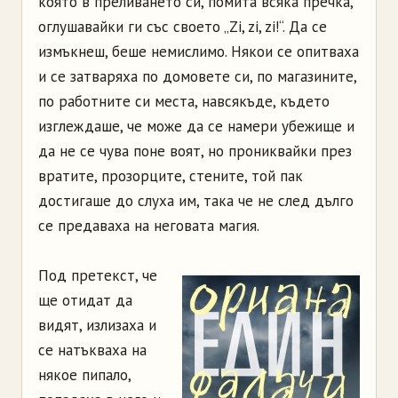
която в преливането си, помита всяка пречка,
оглушавайки ги със своето „Zi, zi, zi!“. Да се
измъкнеш, беше немислимо. Някои се опитваха
и се затваряха по домовете си, по магазините,
по работните си места, навсякъде, където
изглеждаше, че може да се намери убежище и
да не се чува поне воят, но прониквайки през
вратите, прозорците, стените, той пак
достигаше до слуха им, така че не след дълго
се предаваха на неговата магия.
Под претекст, че
ще отидат да
видят, излизаха и
се натъкваха на
някое пипало,