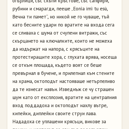
огърлици, със скъпи кръстове, със сапфири,
рубини и смарагди, пееше „Eonìa imì tu esù,
Вечна ти памет“, но никой не го чуваше, тъй
като бесните удари по вратите на входа сега
се сливаха с шума от счупени витражи, със
скърцането на ключалките, които не можеха
да издържат на напора, с крясъците на
протестиращите хора, с глухата врява, носеща
се откъм площада, където воят се беше
превърнал в бучене, и прилепнал към стените
на храма, октоподът настояваше нетърпеливо
да те изнесат навън. Изведнъж се чу страшен
шум като от експлозия, вратите на централния
вход поддадоха и октоподът нахлу вътре,
кипейки, диплейки своите струи лава.
Нададоха се уплашени крясъци, викове за