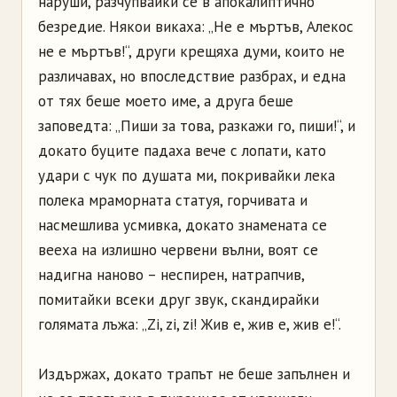
наруши, разчупвайки се в апокалиптично
безредие. Някои викаха: „Не е мъртъв, Алекос
не е мъртъв!“, други крещяха думи, които не
различавах, но впоследствие разбрах, и една
от тях беше моето име, а друга беше
заповедта: „Пиши за това, разкажи го, пиши!“, и
докато буците падаха вече с лопати, като
удари с чук по душата ми, покривайки лека
полека мраморната статуя, горчивата и
насмешлива усмивка, докато знамената се
вееха на излишно червени вълни, воят се
надигна наново – неспирен, натрапчив,
помитайки всеки друг звук, скандирайки
голямата лъжа: „Zi, zi, zi! Жив е, жив е, жив е!“.
Издържах, докато трапът не беше запълнен и