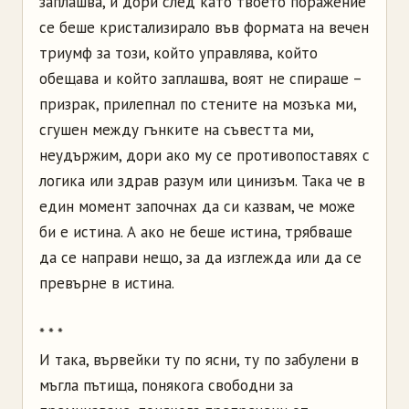
заплашва, и дори след като твоето поражение
се беше кристализирало във формата на вечен
триумф за този, който управлява, който
обещава и който заплашва, воят не спираше –
призрак, прилепнал по стените на мозъка ми,
сгушен между гънките на съвестта ми,
неудържим, дори ако му се противопоставях с
логика или здрав разум или цинизъм. Така че в
един момент започнах да си казвам, че може
би е истина. А ако не беше истина, трябваше
да се направи нещо, за да изглежда или да се
превърне в истина.
* * *
И така, вървейки ту по ясни, ту по забулени в
мъгла пътища, понякога свободни за