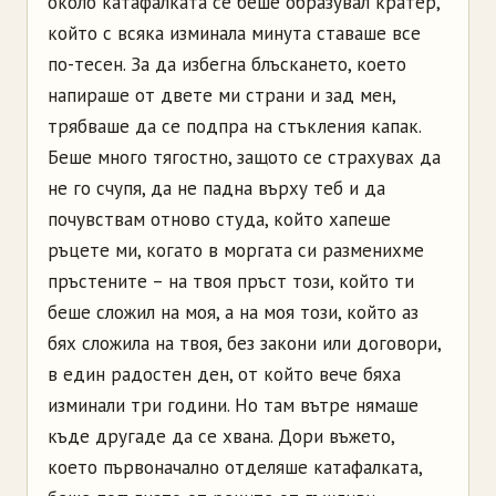
около катафалката се беше образувал кратер,
който с всяка изминала минута ставаше все
по-тесен. За да избегна блъскането, което
напираше от двете ми страни и зад мен,
трябваше да се подпра на стъкления капак.
Беше много тягостно, защото се страхувах да
не го счупя, да не падна върху теб и да
почувствам отново студа, който хапеше
ръцете ми, когато в моргата си разменихме
пръстените – на твоя пръст този, който ти
беше сложил на моя, а на моя този, който аз
бях сложила на твоя, без закони или договори,
в един радостен ден, от който вече бяха
изминали три години. Но там вътре нямаше
къде другаде да се хвана. Дори въжето,
което първоначално отделяше катафалката,