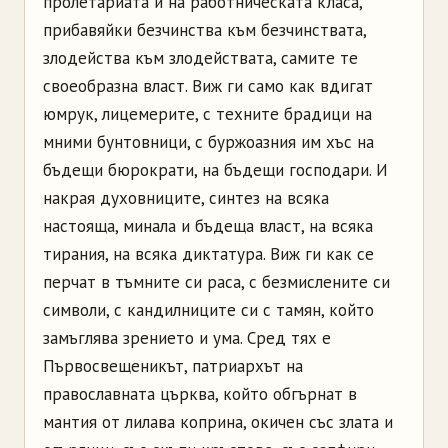
пролетариата и на работническата класа,
прибавяйки безчинства към безчинствата,
злодейства към злодействата, самите те
своеобразна власт. Виж ги само как вдигат
юмрук, лицемерите, с техните брадици на
мними бунтовници, с буржоазния им хъс на
бъдещи бюрократи, на бъдещи господари. И
накрая духовниците, синтез на всяка
настояща, минала и бъдеща власт, на всяка
тирания, на всяка диктатура. Виж ги как се
перчат в тъмните си раса, с безмислените си
символи, с кандилниците си с тамян, който
замъглява зрението и ума. Сред тях е
Първосвещеникът, патриархът на
православната църква, който обгърнат в
мантия от лилава коприна, окичен със злата и