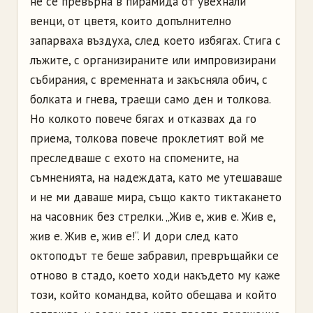
не се превърна в пирамида от увехнали
венци, от цветя, които допълнително
запарваха въздуха, след което избягах. Стига с
лъжите, с организираните или импровизирани
събирания, с временната и закъсняла обич, с
болката и гнева, траещи само ден и толкова.
Но колкото повече бягах и отказвах да го
приема, толкова повече проклетият вой ме
преследваше с ехото на спомените, на
съмненията, на надеждата, като ме утешаваше
и не ми даваше мира, също както тиктакането
на часовник без стрелки. „Жив е, жив е. Жив е,
жив е. Жив е, жив е!“. И дори след като
октоподът те беше забравил, превръщайки се
отново в стадо, което ходи накъдето му каже
този, който командва, който обещава и който