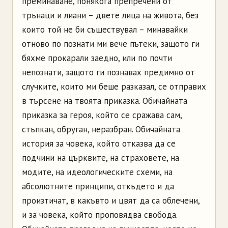
преминаване, понякога препречени от
трънаци и лиани – двете лица на живота, без
които той не би съществувал – минавайки
отново по познати ми вече пътеки, защото ги
бяхме прокарали заедно, или по почти
непознати, защото ги познавах предимно от
случките, които ми беше разказал, се отправих
в търсене на твоята приказка. Обичайната
приказка за героя, който се сражава сам,
стъпкан, обруган, неразбран. Обичайната
история за човека, който отказва да се
подчини на църквите, на страховете, на
модите, на идеологическите схеми, на
абсолютните принципи, откъдето и да
произтичат, в какъвто и цвят да са облечени,
и за човека, който проповядва свобода.