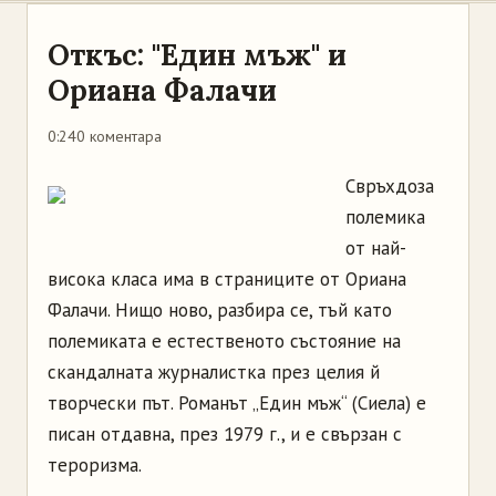
Откъс: "Един мъж" и
Ориана Фалачи
0:24
0 коментара
Свръхдоза
полемика
от най-
висока класа има в страниците от Ориана
Фалачи. Нищо ново, разбира се, тъй като
полемиката е естественото състояние на
скандалната журналистка през целия й
творчески път. Романът „Един мъж“ (Сиела) е
писан отдавна, през 1979 г., и е свързан с
тероризма.