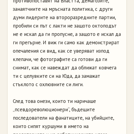
противопоставят на Властта, демагозите,
занаятчиите на мръсната политика, с други
думи лидерите на второразредните партии,
пробили си път с лакти не защото октоподът
не е искал да ги пропусне, а защото е искал да
ги прегърне. И виж ги само как демонстрират
опечаления си вид, как се уверяват изпод
клепачи, че фотографите са готови да ги
снимат, как се навеждат да оближат ковчега
ти с целувките си на Юда, да замажат
стъклото с охлювните си лиги.
След това онези, които ти наричаше
„псевдореволюционери“, бъдещите
последователи на фанатиците, на убийците,
които сипят куршуми в името на