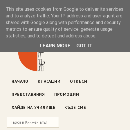
Книжен ъгъл
This site uses cookies from Google to deliver its services
and to analyze traffic. Your IP address and user-agent are
shared with Google along with performance and security
Блог на книжарницата — класации, откъси, нови книги
metrics to ensure quality of service, generate usage
ул. „Оборище" 117, София
· пон–пет 10:00–19:00 ·
statistics, and to detect and address abuse.
събота 10:00–16:00
LEARN MORE
GOT IT
НАЧАЛО
КЛАСАЦИИ
ОТКЪСИ
ПРЕДСТАВЯНИЯ
ПРОМОЦИИ
ХАЙДЕ НА УЧИЛИЩЕ
КЪДЕ СМЕ