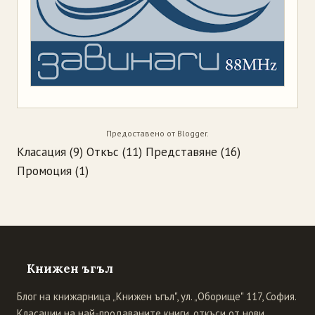
Предоставено от
Blogger
.
Класация
(9)
Откъс
(11)
Представяне
(16)
Промоция
(1)
Книжен ъгъл
Блог на книжарница „Книжен ъгъл", ул. „Оборище" 117, София.
Класации на най-продаваните книги, откъси от нови