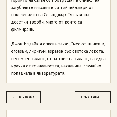
Героите на Саган се превръщат в символ на
загубилите илюзиите си тийнейджъри от
поколението на Селинджър. Тя създава
десетки творби, много от които са
филмирани.
Джон Ъпдайк я описва така: „Смес от цинизъм,
егоизъм, лиризъм, изразен със светска лекота,
несъмнен талант, отсъствие на талант, на една
крачка от гениалността, нахалница, случайно
попаднала в литературата.”
← ПО-НОВА
ПО-СТАРА →