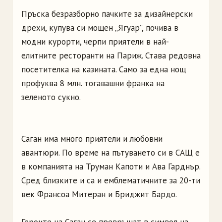
Пръска безразборно пачките за дизайнерски
дрехи, купува си мощен „Ягуар”, почива в
модни курорти, черпи приятели в най-
елитните ресторанти на Париж. Става редовна
посетителка на казината. Само за една нощ
профуква 8 млн. тогавашни франка на
зеленото сукно.
Саган има много приятели и любовни
авантюри. По време на пътуването си в САЩ е
в компанията на Труман Капоти и Ава Гарднър.
Сред близките и са и емблематичните за 20-ти
век Франсоа Митеран и Бриджит Бардо.