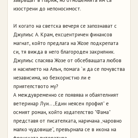
завръщат в Париж, но отношенията им са
изострени до непоносимост.
И когато на светска вечеря се запознават с
Джулиъс А. Крам, ексцентричен финансов
магнат, който предлага на Жозе подкрепата
си, тя вижда в него благороден закрилник.
Джулиъс спасява Жозе от обсебващата любов
и насилието на Алън, помага `и да се почувства
независима, но безкористно ли е
приятелството му?
А междувременно се появява и обаятелният
ветеринар Луи... „Един неясен профил” е
осмият роман, който издателство "Фама"
представя от писателката, наричана „чаровно
малко чудовище“, превърнала се в икона на