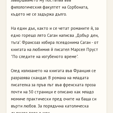
завършването му постъпва във
филологическия факултет на Сорбоната,
където не се задържа дълго.
На един дъх, както и се четат романите й, за
едно горещо лято Саган написва „Добър ден,
тъга”. Франсоаз избира псевдонима Саган - от
книгата на любимия й писател Марсел Пруст
"По следите на изгубеното време".
След излизането на книгата във Франция се
разразява скандал. В романа на младата
писателка за пръв път във френската проза
почти на 50 страници е описано как младо
момиче практически пред очите на баща си
върти любов. За порядъчна католическа