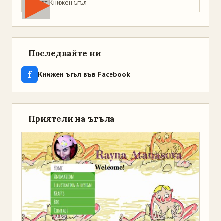
Мая от Книжен ъгъл
Последвайте ни
f
Книжен ъгъл във Facebook
Приятели на ъгъла