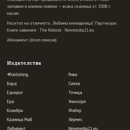
заглавия и книжни новини — всяка седмица от 2008 г.
насам.
Носител на отличието „Любима книжарница". Партньори:
Книги завинаги
·
The Rebeat
·
Newmedia21.eu
Абонамент (Atom емисия)
Издателства
4Publishing
Рива
Бард
Сиела
Еднорог
Точица
Ера
Унискорп
Колибри
Фабер
Кралица Маб
Хермес
Лабиринт
Newmedia21.eu