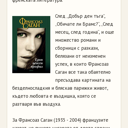
френската литература.
След „Добър ден тъга”,
„Обичате ли Брамс?“, „След
месец, след година“, и още
множество романи и
сборници с разкази,
белязани от неизменен
успех, в които Франсоаз
Саган все така обаятелно
пресъздава картината на
безделносладкия и бляскав парижки живот,
където любовта е въздишка, която се
разтваря във въздуха.
За Франсоаз Саган (1935 - 2004) французите