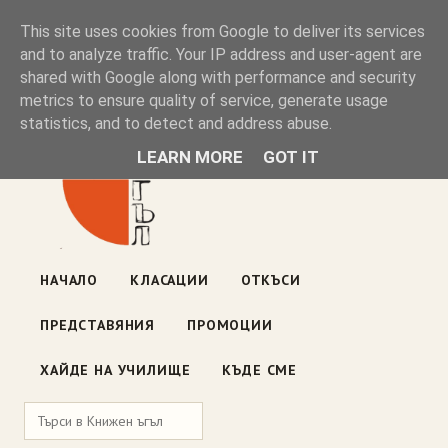
Книжен ъгъл
This site uses cookies from Google to deliver its services
and to analyze traffic. Your IP address and user-agent are
shared with Google along with performance and security
Блог на книжарницата — класации, откъси, нови книги
metrics to ensure quality of service, generate usage
ул. „Оборище" 117, София
· пон–пет 10:00–19:00 ·
statistics, and to detect and address abuse.
събота 10:00–16:00
LEARN MORE
GOT IT
НАЧАЛО
КЛАСАЦИИ
ОТКЪСИ
ПРЕДСТАВЯНИЯ
ПРОМОЦИИ
ХАЙДЕ НА УЧИЛИЩЕ
КЪДЕ СМЕ