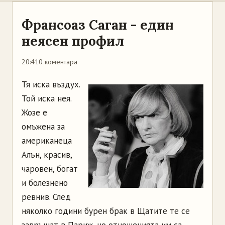
Франсоаз Саган - един
неясен профил
20:41
0 коментара
Тя иска въздух.
Той иска нея.
Жозе е
омъжена за
американеца
Алън, красив,
чаровен, богат
и болезнено
ревнив. След
няколко години бурен брак в Щатите те се