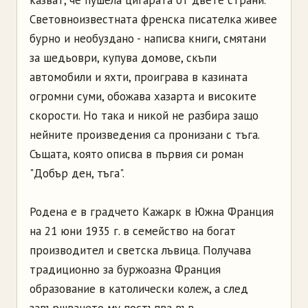
казват, че пушела цигарата от двете страни.
Световноизвестната френска писателка живее
бурно и необуздано - написва книги, смятани
за шедьоври, купува домове, скъпи
автомобили и яхти, проиграва в казината
огромни суми, обожава хазарта и високите
скорости. Но така и никой не разбира защо
нейните произведения са пронизани с тъга.
Същата, която описва в първия си роман
"Добър ден, тъга".
Родена е в градчето Кажарк в Южна Франция
на 21 юни 1935 г. в семейство на богат
производител и светска лъвица. Получава
традиционно за буржоазна Франция
образование в католически колеж, а след