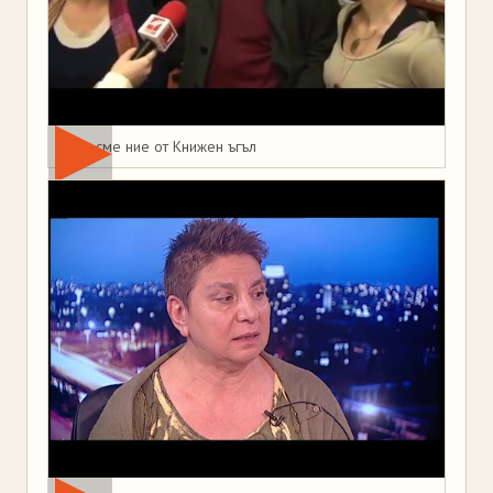
Това сме ние от Книжен ъгъл