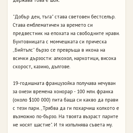
държава това е шок.
"Добър ден, тъга" става световен бестселър.
Става емблематичен за времето си
предвестник на епохата на свободните нрави.
Бунтовницата с момчешката си прическа
„Бийтълс” бързо се превръща в икона на
всички дързости: алкохол, наркотици, висока
скорост, казино, дългове.
19-годишната французойка получава нечуван
за онези времена хонорар - 100 млн. франка
(около $100 000) пита баща си какво да прави
с тези пари. „Трябва да ги похарчиш колкото е
възможно по-бързо. На твоята възраст парите
не носят щастие". И тя изпълнява съвета му.