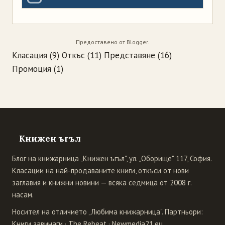
Предоставено от
Blogger
.
Класация
(9)
Откъс
(11)
Представяне
(16)
Промоция
(1)
Книжен ъгъл
Блог на книжарница „Книжен ъгъл", ул. „Оборище" 117, София.
Класации на най-продаваните книги, откъси от нови
заглавия и книжни новини — всяка седмица от 2008 г.
насам.
Носител на отличието „Любима книжарница". Партньори:
Книги завинаги
·
The Rebeat
·
Newmedia21.eu