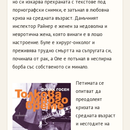
но си изкарва прехраната с текстове под
порнографски снимки, е затънал в любовна
криза на средната възраст. Данъчният
инспектор Райнер е женен за недоволна и
невротична жена, която винаги е в лошо
настроение. Буле е хирург-онколог и
преживява трудно смъртта на съпругата си,
починала от рак, а Оле е потънал в неспирна
борба със собственото си минало.
Петимата се
опитват да
преодолеят
кризата на
средната възраст
и несгодите на