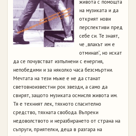
живота с помощта
на музиката и да
открият нови
перспективи пред
себе си. Те знаят,
че „влакът им е
отминал“, но искат
да се почувстват изпълнени с енергия,
непобедими и за няколко часа безсмъртни.
Мечтата на тези мъже е не да станат
световноизвестни рок звезди, а само да
свирят, защото музиката осмисля живота им.
Тя е техният лек, тяхното спасително
средство, тяхната свобода. Въпреки
недоволството и неразбирането от страна на
съпруги, приятелки, деца в разгара на