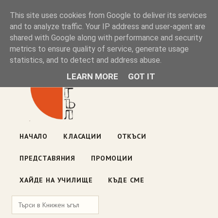
Книжен ъгъл
This site uses cookies from Google to deliver its services
and to analyze traffic. Your IP address and user-agent are
shared with Google along with performance and security
Блог на книжарницата — класации, откъси, нови книги
metrics to ensure quality of service, generate usage
ул. „Оборище" 117, София
· пон–пет 10:00–19:00 ·
statistics, and to detect and address abuse.
събота 10:00–16:00
LEARN MORE
GOT IT
НАЧАЛО
КЛАСАЦИИ
ОТКЪСИ
ПРЕДСТАВЯНИЯ
ПРОМОЦИИ
ХАЙДЕ НА УЧИЛИЩЕ
КЪДЕ СМЕ