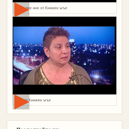
Това сме ние от Книжен ъгъл
Мая от Книжен ъгъл