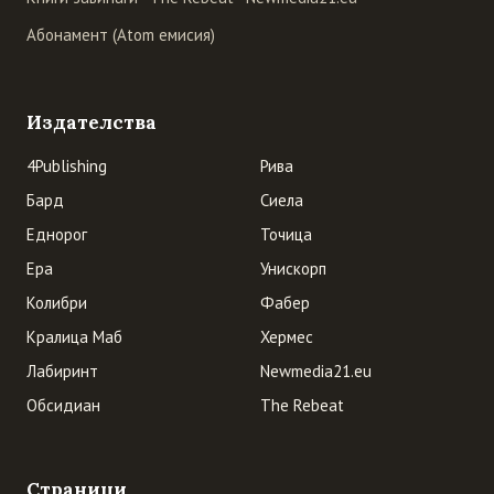
Абонамент (Atom емисия)
Издателства
4Publishing
Рива
Бард
Сиела
Еднорог
Точица
Ера
Унискорп
Колибри
Фабер
Кралица Маб
Хермес
Лабиринт
Newmedia21.eu
Обсидиан
The Rebeat
Страници