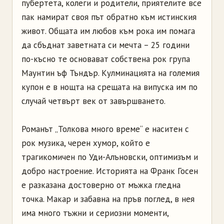
пубертета, колеги и родители, приятелите все
пак намират своя път обратно към истинския
живот. Общата им любов към рока им помага
да сбъднат заветната си мечта – 25 години
по-късно те основават собствена рок група
Маунтин ъф Тъндър. Кулминацията на големия
купон е в нощта на срещата на випуска им по
случай четвърт век от завършването.
Романът „Толкова много време“ е наситен с
рок музика, черен хумор, който е
трагикомичен по Уди-Алъновски, оптимизъм и
добро настроение. Историята на Франк Госен
е разказана достоверно от мъжка гледна
точка. Макар и забавна на пръв поглед, в нея
има много тъжни и сериозни моменти,