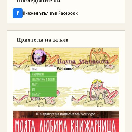
Последвайте ни
f
Книжен ъгъл във Facebook
Приятели на ъгъла