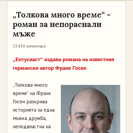
„Толкова много време“ -
роман за непораснали
мъже
13:43
0 коментара
„Ентусиаст“ издава романа на известния
германски автор Франк Госен
„Толкова много
време“ на Франк
Госен разкрива
историята за една
мъжка дружба,
неподвластна на