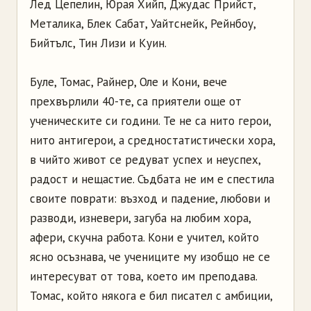
Лед Цепелин, Юрая Хийп, Джудас Прийст,
Металика, Блек Сабат, Уайтснейк, Рейнбоу,
Бийтълс, Тин Лизи и Куин.
Буле, Томас, Райнер, Оле и Кони, вече
прехвърлили 40-те, са приятели още от
ученическите си години. Те не са нито герои,
нито антигерои, а средностатистически хора,
в чийто живот се редуват успех и неуспех,
радост и нещастие. Съдбата не им е спестила
своите поврати: възход и падение, любови и
разводи, изневери, загуба на любим хора,
афери, скучна работа. Кони е учител, който
ясно осъзнава, че учениците му изобщо не се
интересуват от това, което им преподава.
Томас, който някога е бил писател с амбиции,