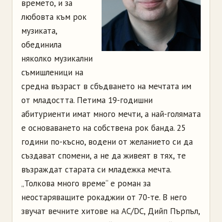
времето, и за
любовта към рок
музиката,
обединила
няколко музикални
съмишленици на
средна възраст в сбъдването на мечтата им
от младостта. Петима 19-годишни
абитуриенти имат много мечти, а най-голямата
е основаването на собствена рок банда. 25
години по-късно, водени от желанието си да
създават спомени, а не да живеят в тях, те
възраждат старата си младежка мечта.
„Толкова много време“ е роман за
неостаряващите рокаджии от 70-те. В него
звучат вечните хитове на AC/DC, Дийп Пърпъл,