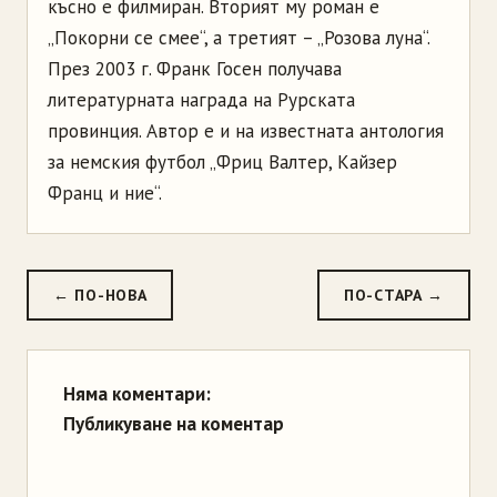
късно е филмиран. Вторият му роман е
„Покорни се смее“, а третият – „Розова луна“.
През 2003 г. Франк Госен получава
литературната награда на Рурската
провинция. Автор е и на известната антология
за немския футбол „Фриц Валтер, Кайзер
Франц и ние“.
← ПО-НОВА
ПО-СТАРА →
Няма коментари:
Публикуване на коментар