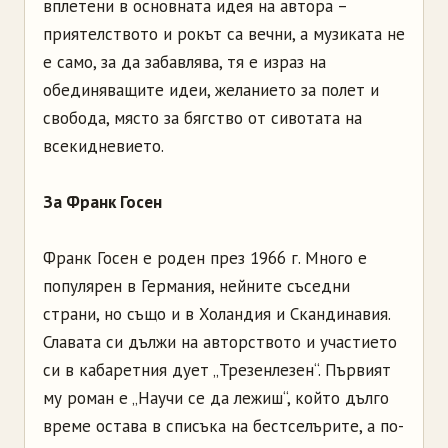
вплетени в основната идея на автора –
приятелството и рокът са вечни, а музиката не
е само, за да забавлява, тя е израз на
обединяващите идеи, желанието за полет и
свобода, място за бягство от сивотата на
всекидневието.
За Франк Госен
Франк Госен е роден през 1966 г. Много е
популярен в Германия, нейните съседни
страни, но също и в Холандия и Скандинавия.
Славата си дължи на авторството и участието
си в кабаретния дует „Трезенлезен“. Първият
му роман е „Научи се да лежиш“, който дълго
време остава в списъка на бестселърите, а по-