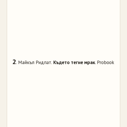
2
. Майкъл Ридпат.
Където тегне мрак
. Probook