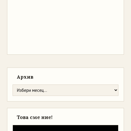
Архив
Това сме ние!