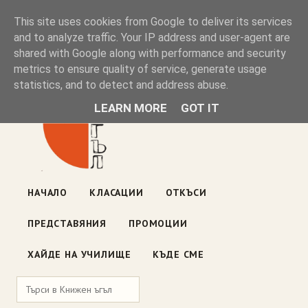
Книжен ъгъл
This site uses cookies from Google to deliver its services
and to analyze traffic. Your IP address and user-agent are
shared with Google along with performance and security
Блог на книжарницата — класации, откъси, нови книги
metrics to ensure quality of service, generate usage
ул. „Оборище" 117, София
· пон–пет 10:00–19:00 ·
statistics, and to detect and address abuse.
събота 10:00–16:00
LEARN MORE
GOT IT
НАЧАЛО
КЛАСАЦИИ
ОТКЪСИ
ПРЕДСТАВЯНИЯ
ПРОМОЦИИ
ХАЙДЕ НА УЧИЛИЩЕ
КЪДЕ СМЕ