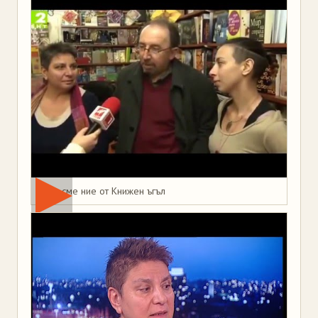
Това сме ние от Книжен ъгъл