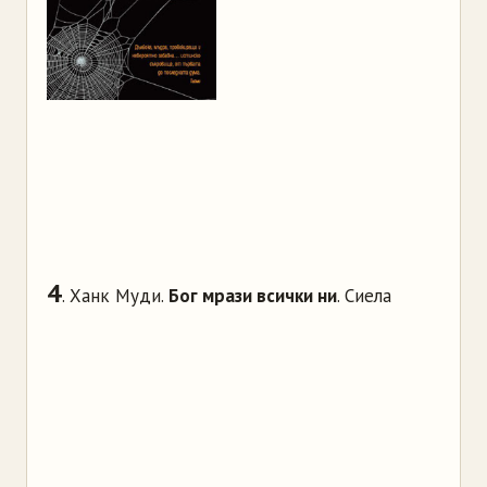
4
. Ханк Муди.
Бог мрази всички ни
. Сиела