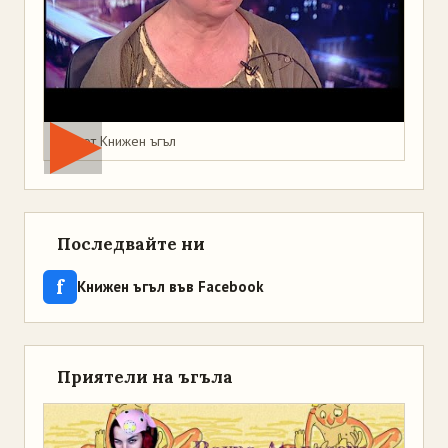
Мая от Книжен ъгъл
Последвайте ни
f
Книжен ъгъл във Facebook
Приятели на ъгъла