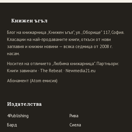
Книжен ъгъл
Блог на книжарница „Книжен ъгъл", ул. „Оборище" 117, София.
Класации на най-продаваните книги, откъси от нови
заглавия и книжни новини — всяка седмица от 2008 г.
насам.
Носител на отличието „Любима книжарница". Партньори:
Книги завинаги
·
The Rebeat
·
Newmedia21.eu
Абонамент (Atom емисия)
Издателства
4Publishing
Рива
Бард
Сиела