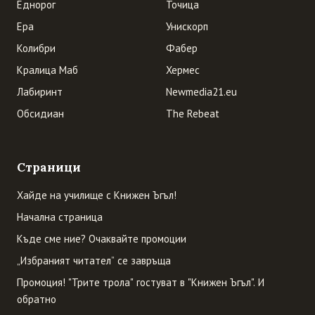
Еднорог
Точица
Ера
Унискорп
Колибри
Фабер
Кралица Маб
Хермес
Лабиринт
Newmedia21.eu
Обсидиан
The Rebeat
Страници
Хайде на училище с Книжен Ъгъл!
Начална страница
Къде сме ние? Очаквайте промоции
„Избраният читател” се завръща
Промоция! "Трите трола" гостуват в "Книжен Ъгъл". И
обратно