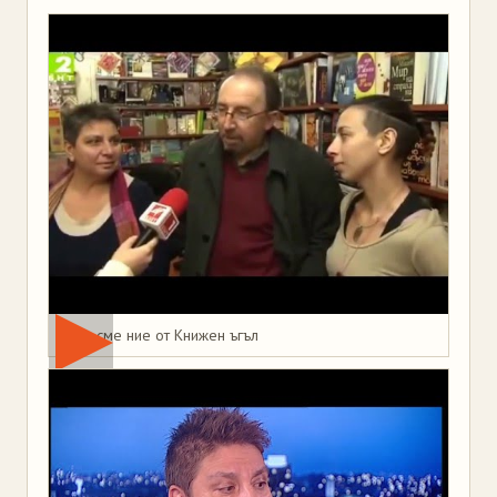
Това сме ние от Книжен ъгъл