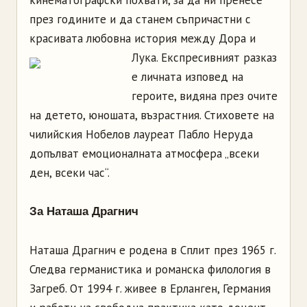
кинематографски похвати, за да ни пренесе
през годините и да станем съпричастни с
красивата любовна история между Дора и
Лука.
Експресивният разказ
е личната изповед на
героите, видяна през очите
на детето, юношата, възрастния. Стиховете на
чилийския Нобелов лауреат Пабло Неруда
допълват емоционалната атмосфера „всеки
ден, всеки час“.
За Наташа Драгнич
Наташа Драгнич е родена в Сплит през 1965 г.
Следва германистика и романска филология в
Загреб. От 1994 г. живее в Ерланген, Германия