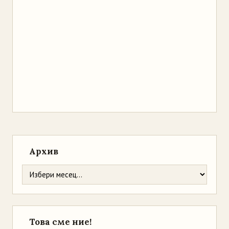
Архив
Това сме ние!