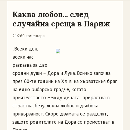
Каква любов... след
случайна среща в Париж
21:26
0 коментара
„Всеки ден,
всеки час“
разказва за две
сродни души – Дора и Лука. Всичко започва
през 60-те години на ХХ в. на хърватския бряг
на едно рибарско градче, когато
приятелството между децата прераства в
страстна, безусловна любов и дълбока
привързаност. Скоро двамата се разделят,
защото родителите на Дора се преместват в