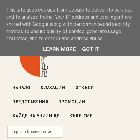
Книжен ъгъл
This site uses cookies from Google to deliver its services
and to analyze traffic. Your IP address and user-agent are
shared with Google along with performance and security
Блог на книжарницата — класации, откъси, нови книги
metrics to ensure quality of service, generate usage
ул. „Оборище" 117, София
· пон–пет 10:00–19:00 ·
statistics, and to detect and address abuse.
събота 10:00–16:00
LEARN MORE
GOT IT
НАЧАЛО
КЛАСАЦИИ
ОТКЪСИ
ПРЕДСТАВЯНИЯ
ПРОМОЦИИ
ХАЙДЕ НА УЧИЛИЩЕ
КЪДЕ СМЕ