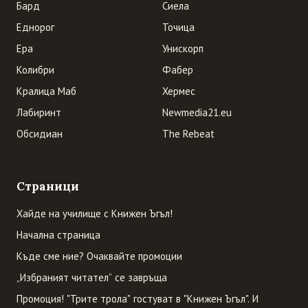
Бард
Сиела
Еднорог
Точица
Ера
Унискорп
Колибри
Фабер
Кралица Маб
Хермес
Лабиринт
Newmedia21.eu
Обсидиан
The Rebeat
Страници
Хайде на училище с Книжен Ъгъл!
Начална страница
Къде сме ние? Очаквайте промоции
„Избраният читател” се завръща
Промоция! "Трите трола" гостуват в "Книжен Ъгъл". И