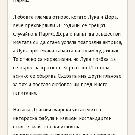
Париж.
Любовта пламва отново, когато Лука и Дора,
вече прехвърлили 20 години, се срещат
случайно в Париж. Дора е напът да осъществи
мечтата си да стане успяла театрална актриса,
а Лука притежава таланта на голям художник.
Те отново са неразделни, но Лука трябва да
се върне за кратко в Хърватска. И тогава
всичко се обърква. Съдбата има други планове
за тях и поставя любовта им пред много
изпитания.
Наташа Драгнич очарова читателите с
интересна фабула и изящен, нестандартен
стил. Тя майсторски използва