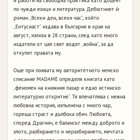
и работи на свободна практика като доцент
по чужди езици и литература. Дебютният ѝ
роман „Всеки ден, всеки час“, който
„Ентусиаст“ издава в България в края на
август, излиза в 28 страни, след като много
издатели от цял свят водят „война“, за да
откупят правата му.
Още при появата му авторитетното немско
списание MADAME определя книгата като
„феномен на книжния пазар и едно истинско
литературно откритие“. Тя впечатлява с нежна
любовна история, изпълнена с много чар,
гореща страст и дълбока обич. Любовта,
според Драгнич, е балансът между доброто и
злото, разбирането и неразбирането, мечтата