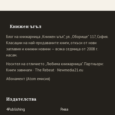
Книжен ъгъл
Блог на книжарница „Книжен ъгъл", ул. „Оборище" 117, София.
Класации на най-продаваните книги, откъси от нови
заглавия и книжни новини — всяка седмица от 2008 г.
насам.
Носител на отличието „Любима книжарница". Партньори:
Книги завинаги
·
The Rebeat
·
Newmedia21.eu
Абонамент (Atom емисия)
Издателства
4Publishing
Рива