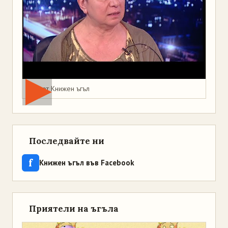
Мая от Книжен ъгъл
Последвайте ни
f
Книжен ъгъл във Facebook
Приятели на ъгъла