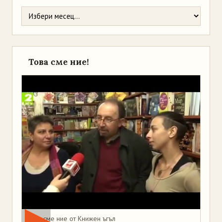
Това сме ние!
Това сме ние от Книжен ъгъл