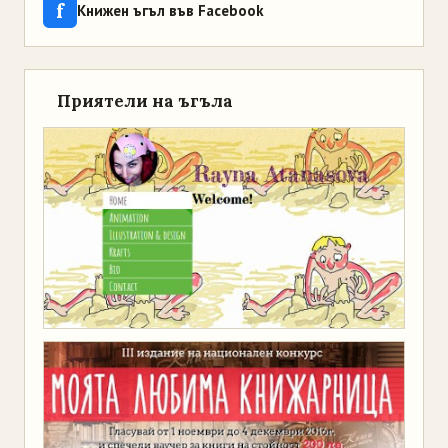
f
Книжен ъгъл във Facebook
Приятели на ъгъла