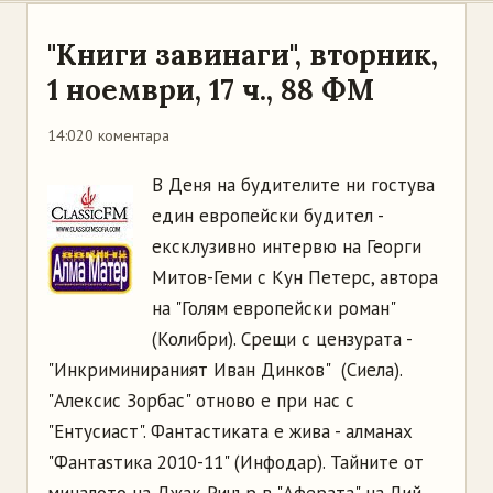
"Книги завинаги", вторник,
1 ноември, 17 ч., 88 ФМ
14:02
0 коментара
В Деня на будителите ни гостува
един европейски будител -
ексклузивно интервю на Георги
Митов-Геми с Кун Петерс, автора
на "Голям европейски роман"
(Колибри). Срещи с цензурата -
"Инкриминираният Иван Динков" (Сиела).
"Алексис Зорбас" отново е при нас с
"Ентусиаст". Фантастиката е жива - алманах
"Фантаsтика 2010-11" (Инфодар). Тайните от