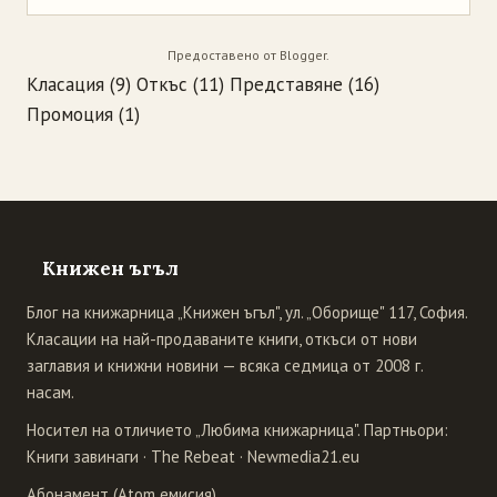
Предоставено от
Blogger
.
Класация
(9)
Откъс
(11)
Представяне
(16)
Промоция
(1)
Книжен ъгъл
Блог на книжарница „Книжен ъгъл", ул. „Оборище" 117, София.
Класации на най-продаваните книги, откъси от нови
заглавия и книжни новини — всяка седмица от 2008 г.
насам.
Носител на отличието „Любима книжарница". Партньори:
Книги завинаги
·
The Rebeat
·
Newmedia21.eu
Абонамент (Atom емисия)