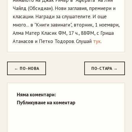
миналото на Джак Ричър в "Аферата" на Лий
Чайлд (Обсидиан). Нови заглавия, премиери и
класации. Награди за слушателите. И още
много... в "Книги завинаги", вторник, 1 ноември,
Алма Матер Класик ФМ, 17 ч., 88ФМ, с Гриша
Атанасов и Петко Тодоров. Слушай
тук
.
← ПО-НОВА
ПО-СТАРА →
Няма коментари:
Публикуване на коментар