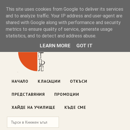
Книжен ъгъл
This site uses cookies from Google to deliver its services
and to analyze traffic. Your IP address and user-agent are
shared with Google along with performance and security
Блог на книжарницата — класации, откъси, нови книги
metrics to ensure quality of service, generate usage
ул. „Оборище" 117, София
· пон–пет 10:00–19:00 ·
statistics, and to detect and address abuse.
събота 10:00–16:00
LEARN MORE
GOT IT
НАЧАЛО
КЛАСАЦИИ
ОТКЪСИ
ПРЕДСТАВЯНИЯ
ПРОМОЦИИ
ХАЙДЕ НА УЧИЛИЩЕ
КЪДЕ СМЕ