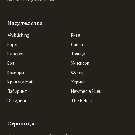
Издателства
4Publishing
Рива
Бард
Сиела
Еднорог
Точица
Ера
Унискорп
Колибри
Фабер
Кралица Маб
Хермес
Лабиринт
Newmedia21.eu
Обсидиан
The Rebeat
Страници