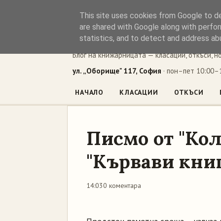
This site uses cookies from Google to del
Книжен ъг
are shared with Google along with perfor
statistics, and to detect and address ab
Блог на книжарницата — класации, откъси, н
ул. „Оборище" 117, София
· пон–пет 10:00–1
НАЧАЛО
КЛАСАЦИИ
ОТКЪСИ
Писмо от "Кол
"Кървави кни
14:03
0 коментара