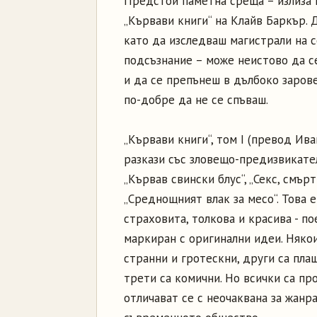
Предстои паметна среща – излиза 
„Кървави книги“ на Клайв Баркър. 
като да изследваш магистрали на 
подсъзнание – може неистово да с
и да се препънеш в дълбоко зарове
по-добре да не се спъваш.
„Кървави книги“, том I (превод Ив
разкази със зловещо-предизвикате
„Кървав свински блус“, „Секс, смърт
„Среднощният влак за месо“. Това 
страховита, толкова и красива - п
маркиран с оригинални идеи. Няко
странни и гротескни, други са пл
трети са комични. Но всички са пр
отличават се с неочаквана за жанр