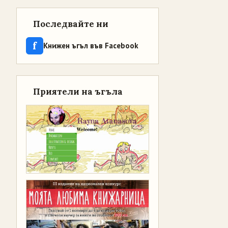
Последвайте ни
f
Книжен ъгъл във Facebook
Приятели на ъгъла