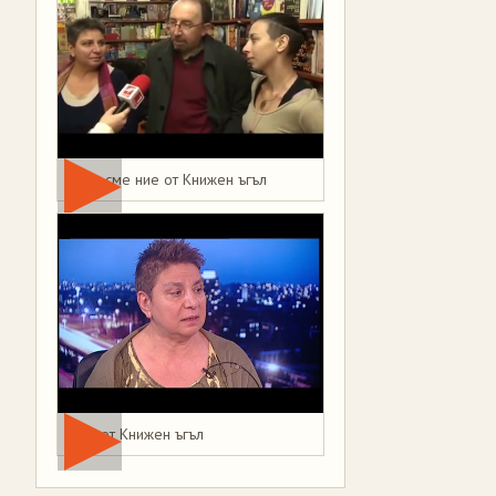
Това сме ние от Книжен ъгъл
Мая от Книжен ъгъл