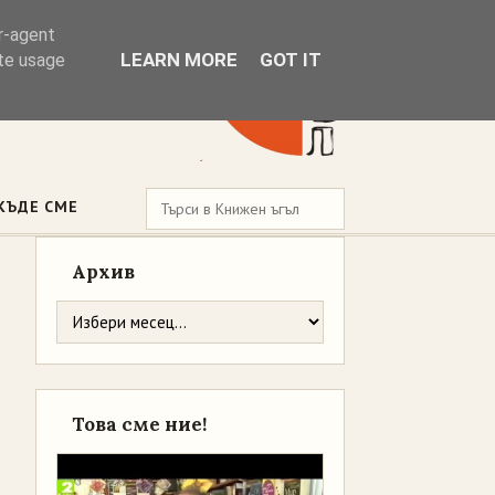
er-agent
LEARN MORE
GOT IT
ate usage
КЪДЕ СМЕ
Архив
Това сме ние!