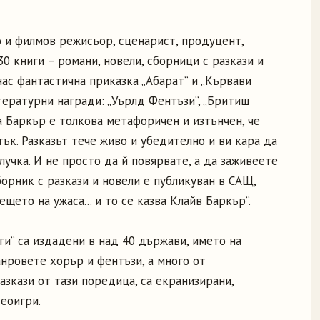
о и филмов режисьор, сценарист, продуцент,
0 книги – романи, новели, сборници с разкази и
нас фантастична приказка „Абарат“ и „Кървави
тературни награди: „Уърлд Фентъзи“, „Бритиш
на Баркър е толкова метафоричен и изтънчен, че
ък. Разказът тече живо и убедително и ви кара да
лучка. И не просто да й повярвате, а да заживеете
борник с разкази и новели е публикуван в САЩ,
щето на ужаса... и то се казва Клайв Баркър“.
и“ са издадени в над 40 държави, името на
нровете хорър и фентъзи, а много от
зкази от тази поредица, са екранизирани,
еоигри.