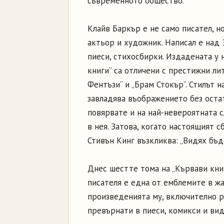
съвременното общество.
Клайв Баркър е не само писател, н
актьор и художник. Написал е над 3
пиеси, стихосбирки. Издадената у 
книги“ са отличени с престижни ли
Фентъзи“ и „Брам Стокър“. Стилът 
завладява въображението без остат
повярвате и на най-невероятната с
в нея. Затова, когато настоящият с
Стивън Кинг възкликва: „Видях бъде
Днес шестте тома на „Кървави книг
писателя е една от емблемите в жа
произведенията му, включително ра
превърнати в пиеси, комикси и вид