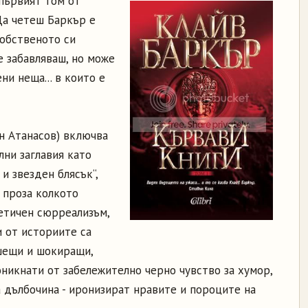
първият том от
Да четеш Баркър е
собственото си
е забавляваш, но може
ни неща... в които е
ан Атанасов) включва
лни заглавия като
 и звезден блясък“,
е проза колкото
оетичен сюрреализъм,
и от историите са
ашещи и шокиращи,
оникнати от забележително черно чувство за хумор,
а дълбочина - иронизират нравите и пороците на