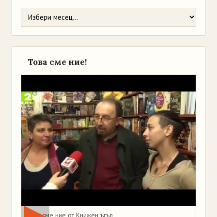
Това сме ние!
Това сме ние от Книжен ъгъл