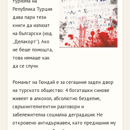
туризма на
Република Турция
дава пари тези
книги да излизат
на български (изд.
„Делакорт”). Ако
не беше помощта,
това нямаше как
да се случи.
Романът на Гюндай е за сегашния заден двор
на турското общество: 4 богаташки синове
живеят в алкохол, абсолютно безделие,
свръхинтелигентни разговори и
забележителна социална деградация. Не
откровено антидържавен, като предишния му