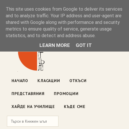
Книжен ъгъл
This site uses cookies from Google to deliver its services
and to analyze traffic. Your IP address and user-agent are
shared with Google along with performance and security
Блог на книжарницата — класации, откъси, нови книги
metrics to ensure quality of service, generate usage
ул. „Оборище" 117, София
· пон–пет 10:00–19:00 ·
statistics, and to detect and address abuse.
събота 10:00–16:00
LEARN MORE
GOT IT
НАЧАЛО
КЛАСАЦИИ
ОТКЪСИ
ПРЕДСТАВЯНИЯ
ПРОМОЦИИ
ХАЙДЕ НА УЧИЛИЩЕ
КЪДЕ СМЕ