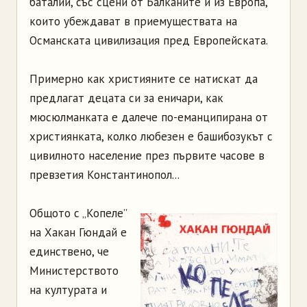
баталии, със сцени от Балканите и из Европа,
които убеждават в приемуществата на
Османската цивилизация пред Европейската.
Примерно как християните се натискат да
предлагат децата си за еничари, как
мюсюлманката е далече по-еманципирана от
християнката, колко любезен е башибозукът с
цивилното население през първите часове в
превзетия Константинопол...
Общото с „Копеле”
на Хакан Гюндай е
единствено, че
Министерството
на културата и