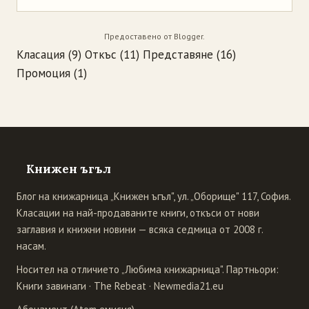
Предоставено от
Blogger
.
Класация
(9)
Откъс
(11)
Представяне
(16)
Промоция
(1)
Книжен ъгъл
Блог на книжарница „Книжен ъгъл", ул. „Оборище" 117, София.
Класации на най-продаваните книги, откъси от нови
заглавия и книжни новини — всяка седмица от 2008 г.
насам.
Носител на отличието „Любима книжарница". Партньори:
Книги завинаги
·
The Rebeat
·
Newmedia21.eu