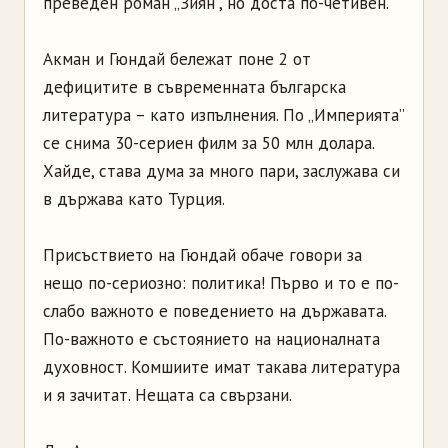
преведен роман „Зиян”, но доста по-четивен.
Акман и Гюндай бележат поне 2 от
дефицитите в съвременната българска
литература – като изпълнения. По „Империята”
се снима 30-сериен филм за 50 млн долара.
Хайде, става дума за много пари, заслужава си
в държава като Турция.
Присъствието на Гюндай обаче говори за
нещо по-сериозно: политика! Първо и то е по-
слабо важното е поведението на държавата.
По-важното е състоянието на националната
духовност. Комшиите имат такава литература
и я зачитат. Нещата са свързани.