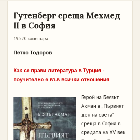
Гутенберг среща Мехмед
II в София
19:52
0 коментара
Петко Тодоров
Как се прави литература в Турция -
поучително е във всички отношения
Герой на Беязът
Акман в „Първият
ден на света”
среща в София в
средата на XV век