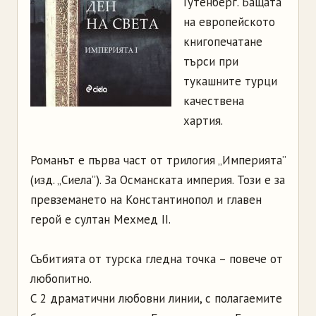
Гутенберг. Бащата
на европейското
книгопечатане
търси при
тукашните турци
качествена
хартия.
Романът е първа част от трилогия „Империята”
(изд. „Сиела”). За Османската империя. Този е за
превземането на Константинопол и главен
герой е султан Мехмед II.
Събитията от турска гледна точка – повече от
любопитно.
С 2 драматични любовни линии, с полагаемите