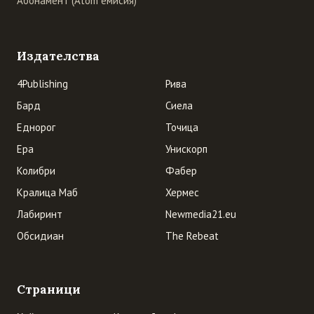
Абонамент (Atom емисия)
Издателства
4Publishing
Рива
Бард
Сиела
Еднорог
Точица
Ера
Унискорп
Колибри
Фабер
Кралица Маб
Хермес
Лабиринт
Newmedia21.eu
Обсидиан
The Rebeat
Страници