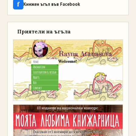
f
Книжен ъгъл във Facebook
Приятели на ъгъла