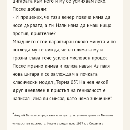
цигарата към него и му се усмихвам леко.
После добавям:
- И прецених, че тази вечер повече няма да
нося дървата, а ти. Нали няма да имаш нищо
против, приятелче?
Младшето стои паралзиран около минута и по
погледа му се вижда, че в голямата му и
грозна глава тече усилен мисловен процес.
После мрачно кимва и излиза навън. Аз паля
нова цигара и се заглеждам в печката
класически модел „Терма 05”. На нея някой
друг дневален в пристъп на гениалност е
написал „Има ли смисал, като няма знъчение”.
*
Андрей Велков се представя като доктор по улично право от Големия
университет на живота. Иначе е роден през 1977 г. в София и е