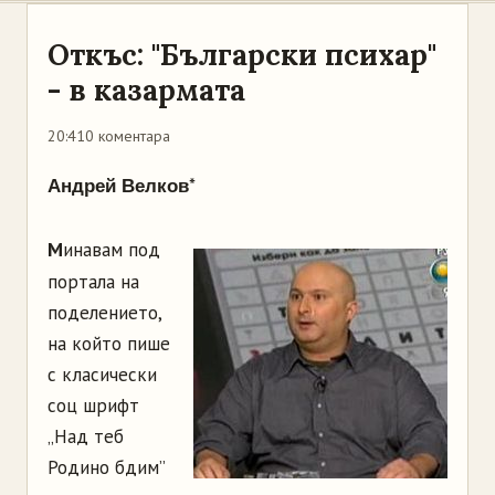
Откъс: "Български психар"
- в казармата
20:41
0 коментара
*
Андрей Велков
М
инавам под
портала на
поделението,
на който пише
с класически
соц шрифт
„Над теб
Родино бдим”