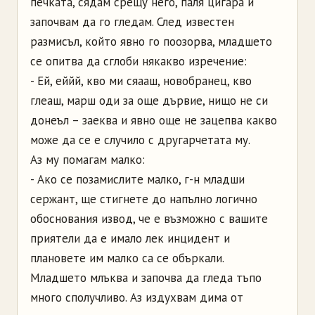
печката, сядам срещу него, паля цигара и
започвам да го гледам. След известен
размисъл, който явно го поозорва, младшето
се опитва да сглоби някакво изречение:
- Ей, еййй, кво ми сяааш, новобранец, кво
глеаш, марш оди за още дървие, нищо не си
донеъл – заеква и явно още не зацепва какво
може да се е случило с другарчетата му.
Аз му помагам малко:
- Ако се позамислите малко, г-н младши
сержант, ще стигнете до напълно логично
обоснования извод, че е възможно с вашите
приятели да е имало лек инцидент и
плановете им малко са се объркали.
Младшето млъква и започва да гледа тъпо
много сполучливо. Аз издухвам дима от