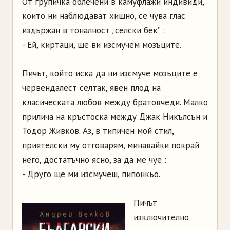
От групичка облечени в камуфлажи индивиди,
които ни наблюдават хищно, се чува глас
издържан в тоналност „селски бек” :
- Ей, киртаци, ще ви изсмучем мозъците.
Пичът, който иска да ни изсмуче мозъците е
червендалест селтак, явен плод на
класическата любов между братовчеди. Малко
прилича на кръстоска между Джак Никълсън и
Тодор Живков. Аз, в типичен мой стил,
приятелски му отговарям, минавайки покрай
него, достатъчно ясно, за да ме чуе :
- Друго ще ми изсмучеш, пипонкьо.
Пичът
изключително