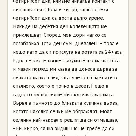
четирийсет дни, нямаме никакъв контакт с
външния свят. Това е хитро, защото тези
четирийсет дни са доста дълго време.
Някъде на десетия ден копеленцата ме
приклещват. Според мен дори малко се
позабавиха. Този ден съм „дневален” – това е
нещо като да си прислуга на ротата за 24 часа.
Едно селско младше с изумително мазна коса
и мазен поглед ми казва да донеса дърва за
печката малко след загасянето на лампите в
спалното, което е точно в десет. Нещо в
гадното му погледче ми включва алармата.
Вървя в тъмното до близката купчина дърва,
когато няколко сенки ме обграждат. Моят
селянин най-накрая е решил да си отмъщава.
- Ей, кирко, ся ша видиш що не требе да си