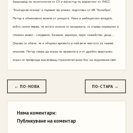
бакалавър по политология от СУ и магистър по маркетинг от УНСС.
"Български психар" е първият му роман, подготвен от ИК "Колибри".
Петър е обикновено момче от улицата. Умен и амбициозен младеж,
който силно вярва, че когато излезе от казармата, го очаква нормален и
спокоен живот - следване, бачкане, кариера, пари, семейство, деца...
Оказва се обаче, че е объркал времето и най-вече мястото за такива
планове. Петър спира да играе по правилата и от дребен квартален
играч се превръща във всяващ страхопочитание бос на подземния свят.
← ПО-НОВА
ПО-СТАРА →
Няма коментари:
Публикуване на коментар