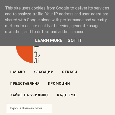
Книжен ъгъл
This site uses cookies from Google to deliver its services
and to analyze traffic. Your IP address and user-agent are
shared with Google along with performance and security
Блог на книжарницата — класации, откъси, нови книги
metrics to ensure quality of service, generate usage
ул. „Оборище" 117, София
· пон–пет 10:00–19:00 ·
statistics, and to detect and address abuse.
събота 10:00–16:00
LEARN MORE
GOT IT
НАЧАЛО
КЛАСАЦИИ
ОТКЪСИ
ПРЕДСТАВЯНИЯ
ПРОМОЦИИ
ХАЙДЕ НА УЧИЛИЩЕ
КЪДЕ СМЕ