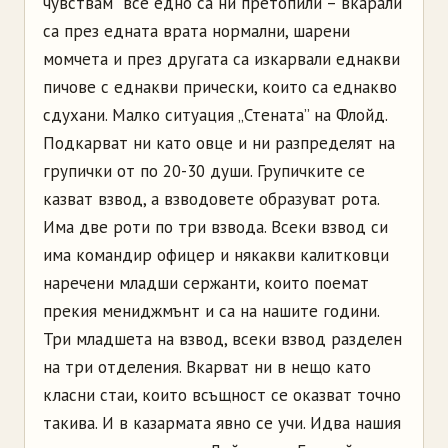
чувствам все едно са ни претопили – вкарали
са през едната врата нормални, шарени
момчета и през другата са изкарвали еднакви
пичове с еднакви прически, които са еднакво
сдухани. Малко ситуация „Стената” на Флойд.
Подкарват ни като овце и ни разпределят на
групички от по 20-30 души. Групичките се
казват взвод, а взводовете образуват рота.
Има две роти по три взвода. Всеки взвод си
има командир офицер и някакви калитковци
наречени младши сержанти, които поемат
прекия мениджмънт и са на нашите години.
Три младшета на взвод, всеки взвод разделен
на три отделения. Вкарват ни в нещо като
класни стаи, които всъщност се оказват точно
такива. И в казармата явно се учи. Идва нашия