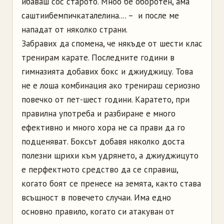
ибаваш сос старото. Мноо бе оборотен, ама
саштиибемпичкаталелина.... – и после ме
нападат от няколко страни.
Забравих да спомена, че някъде от шести клас
тренирам карате. Последните години в
гимназията добавих бокс и джиуджицу. Това
не е лоша комбинация ако тренираш сериозно
повечко от пет-шест години. Каратето, при
правилна употреба и разбиране е много
ефективно и много хора не са прави да го
подценяват. Боксът добавя няколко доста
полезни щрихи към удрянето, а джиуджицуто
е перфектното средство да се справиш,
когато боят се пренесе на земята, както става
всъщност в повечето случаи. Има едно
основно правило, когато си атакуван от