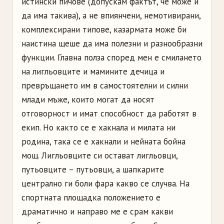
истински пичове (допускам фактът, че може и
да има такива), а не впиянчени, немотивирани,
комплексирани типове, казармата може би
наистина щеше да има полезни и разнообразни
функции. Главна полза според мен е смилането
на лигльовците и мамините дечица и
превръщането им в самостоятелни и силни
млади мъже, които могат да носят
отговорност и имат способност да работят в
екип. Но както се е хакнала и милата ни
родина, така се е хакнали и нейната бойна
мощ. Лигльовците си остават лигльовци,
путьовците – путьовци, а шапкарите
централно ги боли фара какво се случва. На
спортната площадка положението е
драматично и направо ме е срам какви