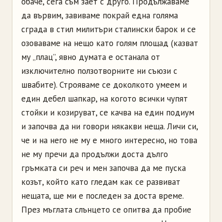
обаче, сега съм зает с друго. Продължаваме
да вървим, завиваме покрай една голяма
сграда в стил милитъри сталински барок и се
озоваваме на нещо като голям площад (казват
му „плац”, явно думата е останала от
изключително ползотворните ни съюзи с
швабите). Строяваме се доколкото умеем и
един дебел шапкар, на когото всички чупят
стойки и козируват, се качва на един подиум
и започва да ни говори някакви неща. Личи си,
че и на него не му е много интересно, но това
не му пречи да продължи доста дълго
гръмката си реч и мен започва да ме пуска
козът, който като гледам как се развиват
нещата, ще ми е последен за доста време.
През мъглата слънцето се опитва да пробие