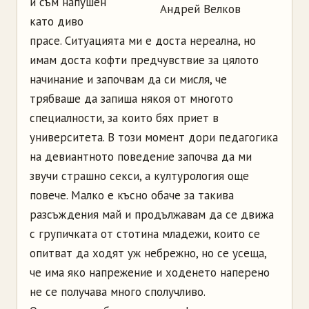
и съм напушен
Андрей Велков
като диво
прасе. Ситуацията ми е доста нереална, но
имам доста кофти предчувствие за цялото
начинание и започвам да си мисля, че
трябваше да запиша някоя от многото
специалности, за които бях приет в
университета. В този момент дори педагогика
на девиантното поведение започва да ми
звучи страшно секси, а културология още
повече. Малко е късно обаче за такива
разсъждения май и продължавам да се движа
с групичката от стотина младежи, които се
опитват да ходят уж небрежно, но се усеща,
че има яко напрежение и ходенето наперено
не се получава много сполучливо.