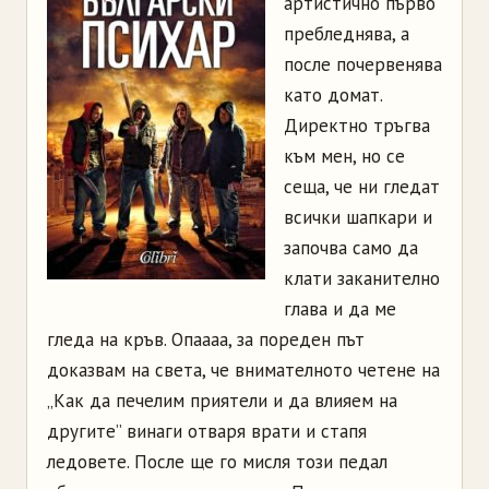
артистично първо
пребледнява, а
после почервенява
като домат.
Директно тръгва
към мен, но се
сеща, че ни гледат
всички шапкари и
започва само да
клати заканително
глава и да ме
гледа на кръв. Опаааа, за пореден път
доказвам на света, че внимателното четене на
„Как да печелим приятели и да влияем на
другите” винаги отваря врати и стапя
ледовете. После ще го мисля този педал