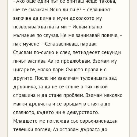
- Ако още един път се опиташ нещо такова,
ще те смачкам. Ясно ли ти е? – селянинът
започва да кима и мучи доколкото му
позволява хватката ми – Искам пълно
мълчание по случая. Не ме занимавай повече. –
пак мучене – Сега заспиваш, парцал.
Стисвам по-силно и след петнадесет секунди
пичът заспива. Аз го преджобвам. Вземам му
цигарите, малко пари. Същото правя и с
другите. После им завличам туловищата зад
дръвника, за да не се спъне в тях някой
страшина и да стане проблем. Вземам няколко
малки дръвчета и се връщам в стаята до
спалното, където ни е дежурството.
Младшето ме поглежда със свръхизненадан
телешки поглед. Аз оставям дървата до