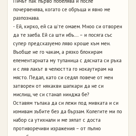
Пичът пак първо побелява и после
почервенява, когато се обръща и явно ме
разпознава.
- Ей, кирко, ей са ш’те омаем. Мноо си отворен
да те заеба. Ей са шти ибъ.... – и посяга със
супер предсказуемо ляво кроше към мен.
Въобще не го чакам, а рязко блокирам
елементарната му тупаница с дясната си ръка
и с ляв лакът в челюстта го нокаутирам на
място. Педал, като си седял повече от мен
затворен от някакви шапкари да не си
мислиш, че си станал нинджа бе?
Оставям тъпака да си лежи под мивката и си
измивам зъбите без да бързам. Колегите ми по
набор са утихнали и ме зяпат с доста
противоречиви изражения – от пълно