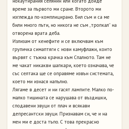
нокаутирания селянин или когато дойде
време за първото ми сране. Второто ми
изглежда по-комплицирано. Бил съм и са ме
били много пъти, но никога не съм „тропкал” на
отворена врата деба.
Излизам от кенефите и се включвам към
групичка симаптяги с нови камуфлажи, които
вървят с тъжна крачка към Спалното. Там не
ме чакат никакви шапкари, което означава, че
със селтака ще се оправяме извън системата,
което ми изнася напълно.
Лягаме в десет и ни гасят лампите. Малко по-
малко тишината се нарушава от въздишки,
сподавени звуци от плач и всякави
депресантски звуци. Признавам си, че и на
мен ми е доста тъпо. С това прекрасно