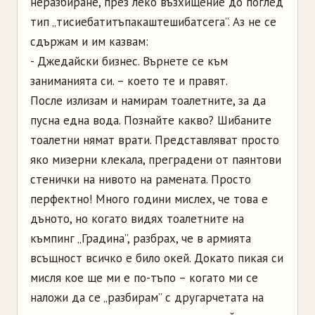
неразбиране, през леко възхищение до поглед
тип „тисиебатитъпакаштешибатсега”. Аз не се
сдържам и им казвам:
- Джедайски бизнес. Върнете се към
заниманията си. – което те и правят.
После излизам и намирам тоалетните, за да
пусна една вода. Познайте какво? Шибаните
тоалетни нямат врати. Представляват просто
яко мизерни клекала, преградени от паянтови
стенички на нивото на рамената. Просто
перфектно! Много години мислех, че това е
дъното, но когато видях тоалетните на
къмпинг „Градина”, разбрах, че в армията
всъщност всичко е било окей. Докато пикая си
мисля кое ще ми е по-тъпо – когато ми се
наложи да се „разбирам” с другарчетата на