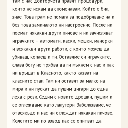
там с нас докторчета правят процедури,
които не искам да споменавам. Който е бил,
знае. Това грам не помага за подобряване на и
без това заминалото ни настроение. После ни
поемат някакви други пичове и ни зачисляват
играчките – автомати, каски, мешки, манерки
и всякакви други работи, с които можеш да
убиваш, копаеш и тн. Оставяме си играчките,
слава богу не трябва да ги мъкнем с нас и пак
ни връщат в Класното, както казват на
класните стаи. Там ни оставят за малко на
мира и ни пускат да пушим цигари до една
леха с рози. Седим с новите дрешки, пушим и
се оглеждаме като лалугери. Забелязваме, че
отвсякъде и нас ни оглеждат някакви пичове.
Колегите ми по взвод пак се опитват да