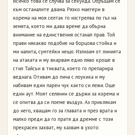
Всичко това се случва за секунда. Обръщам се
към останалите двама. Рязко маегери в
корема на моя селтак го изстрелва по гъз на
земята, което ми дава време да обърна
внимание на единствения останал прав. Той
прави някакво подобие на борцова стойка и
ми налита, сумтейки нещо. Излизам от линията
на атаката и му вкарвам едно ляво кроше в
стил Тайсън в тиквата, което го препарира
веднага. Отивам до пича с лоукика и му
набивам един парен чук както си лежи. Още
един аут. Моят селянин се държи за корема и
се опитва да си поеме въздух. Аз приклякам
до него, хващам го за главата и през врата и
малко преди да го пратя да дремне с този
прекрасен захват, му казвам в ухото: