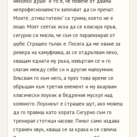
няколко души и то е, че повече от двама
непрофесионалисти започват да си пречат.
Моите „отмъстители” са трима, което не е
лошо. Моят селтак иска да се класира пръв,
сигурно си мисли, че съм се парализирал от
шубе. Страшен тъпак е. Посяга да ме хване за
ревера на камуфлажа, аз се отдръпвам леко,
хващам едната му ръка, извъртам се и го
слагам между себе си и другия малоумник.
Блъсвам го към него, а през това време се
обръщам към третия елемент и му вкарвам
класически лоукик в бедрения мускул над
коляното. Лоукикът е страшен шут, ако можеш
да го правиш като хората. Сигурно съм го
тренирал стотици часове. Пичът само издава
странен звук, хваща се за крака и се свлича.