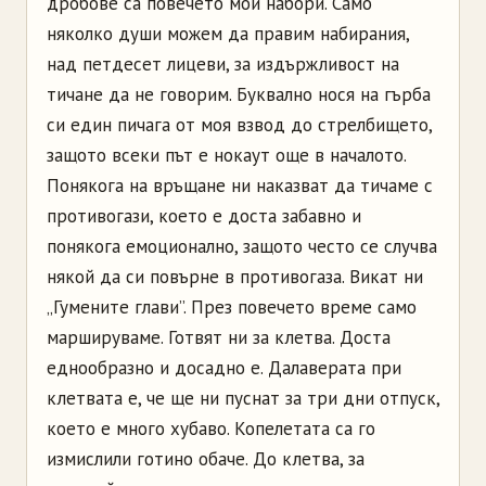
дробове са повечето мои набори. Само
няколко души можем да правим набирания,
над петдесет лицеви, за издържливост на
тичане да не говорим. Буквално нося на гърба
си един пичага от моя взвод до стрелбището,
защото всеки път е нокаут още в началото.
Понякога на връщане ни наказват да тичаме с
противогази, което е доста забавно и
понякога емоционално, защото често се случва
някой да си повърне в противогаза. Викат ни
„Гумените глави”. През повечето време само
маршируваме. Готвят ни за клетва. Доста
еднообразно и досадно е. Далаверата при
клетвата е, че ще ни пуснат за три дни отпуск,
което е много хубаво. Копелетата са го
измислили готино обаче. До клетва, за