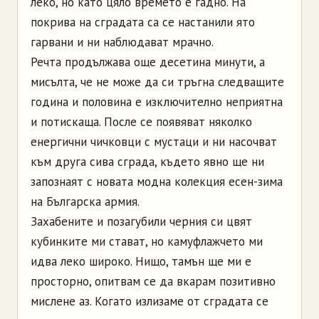
леко, но като цяло времето е гадно. На
покрива на сградата са се настанили ято
гарвани и ни наблюдават мрачно.
Речта продължава още десетина минути, а
мисълта, че не може да си тръгна следващите
година и половина е изключително неприятна
и потискаща. После се появяват няколко
енергични чичковци с мустаци и ни насочват
към друга сива сграда, където явно ще ни
запознаят с новата модна колекция есен-зима
на Българска армия.
Захабените и позагубили черния си цвят
кубинките ми стават, но камуфлажчето ми
идва леко широко. Нищо, тамън ще ми е
просторно, опитвам се да вкарам позитивно
мислене аз. Когато излизаме от сградата се