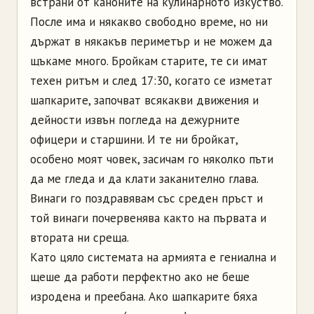
встрани от каноните на кулинарното изкуство.
После има и някакво свободно време, но ни
държат в някакъв периметър и не можем да
щъкаме много. Бройкам старите, те си имат
техен ритъм и след 17:30, когато се изметат
шапкарите, започват всякакви движения и
дейности извън погледа на дежурните
офицери и старшини. И те ни бройкат,
особено моят човек, засичам го няколко пъти
да ме гледа и да клати заканително глава.
Винаги го поздравявам със среден пръст и
той винаги почервенява както на първата и
втората ни среща.
Като цяло системата на армията е гениална и
щеше да работи перфектно ако не беше
изродена и преебана. Ако шапкарите бяха