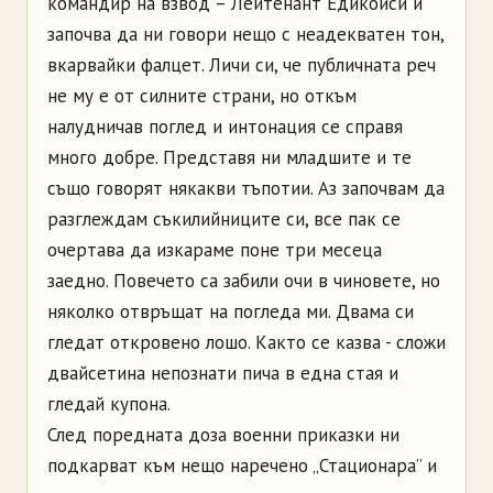
командир на взвод – Лейтенант Едикойси и
започва да ни говори нещо с неадекватен тон,
вкарвайки фалцет. Личи си, че публичната реч
не му е от силните страни, но откъм
налудничав поглед и интонация се справя
много добре. Представя ни младшите и те
също говорят някакви тъпотии. Аз започвам да
разглеждам съкилийниците си, все пак се
очертава да изкараме поне три месеца
заедно. Повечето са забили очи в чиновете, но
няколко отвръщат на погледа ми. Двама си
гледат откровено лошо. Както се казва - сложи
двайсетина непознати пича в една стая и
гледай купона.
След поредната доза военни приказки ни
подкарват към нещо наречено „Стационара” и