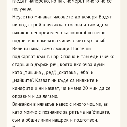
гледат наперено, но пак номерът много не се
получава.
Неусетно минават часовете до вечеря. Водят
ни под строй в някаква столова и там ядем
някакво неопределено кашоподобно нещо
поднесено в желязна чиния с четвърт хляб.
Вилици няма, само лъжици. После ни
подкарват към т. нар. Спално и там един чичко
старшина държи реч, която включва думи
като „тишина”, „ред”, „скатака”, „еба” и
„майките”. Казват ни къде са мивките и
кенефите и ни казват, че имаме 20 мин да се
оправим и да лягаме.
Влизайки в някакъв навес с много чешми, аз
като момче с познание за ритъма на Улицата,
съм в общи линии нащрек и подготвен.