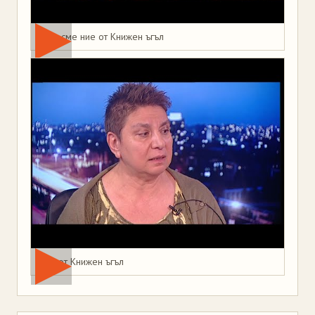
Това сме ние от Книжен ъгъл
Мая от Книжен ъгъл