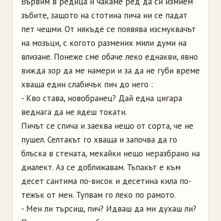
Вървим в редица и чакаме ред да си измием
зъбите, защото на стотина пича ни се падат
пет чешми. От някъде се появява изсмуквачът
на мозъци, с когото размених мили думи на
влизане. Понеже сме обаче леко еднакви, явно
вижда зор да ме намери и за да не губи време
хваща един слабичък пич до него :
- Кво става, новобранец? Дай една цигара
веднага да не ядеш токати.
Пичът се спича и заеква нещо от сорта, че не
пушел. Селтакът го хваща и започва да го
блъска в стената, мекайки нещо неразбрано на
диалект. Аз се доближавам. Тъпакът е към
десет сантима по-висок и десетина кила по-
тежък от мен. Тупвам го леко по рамото.
- Мен ли търсиш, пич? Идваш да ми духаш ли?