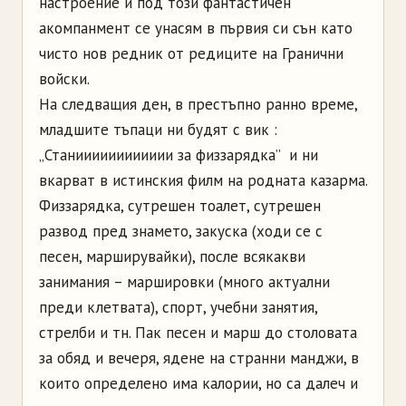
настроение и под този фантастичен
акомпанмент се унасям в първия си сън като
чисто нов редник от редиците на Гранични
войски.
На следващия ден, в престъпно ранно време,
младшите тъпаци ни будят с вик :
„Станииииииииииии за физзарядка” и ни
вкарват в истинския филм на родната казарма.
Физзарядка, сутрешен тоалет, сутрешен
развод пред знамето, закуска (ходи се с
песен, марширувайки), после всякакви
занимания – маршировки (много актуални
преди клетвата), спорт, учебни занятия,
стрелби и тн. Пак песен и марш до столовата
за обяд и вечеря, ядене на странни манджи, в
които определено има калории, но са далеч и