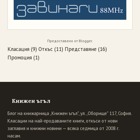
Предоставено от
Blogger
.
Класация
(9)
Откъс
(11)
Представяне
(16)
Промоция
(1)
Книжен ъгъл
Блог на книжарница „Книжен ъгъл", ул. „Оборище" 117, София.
Класации на най-продаваните книги, откъси от нови
заглавия и книжни новини — всяка седмица от 2008 г.
насам.