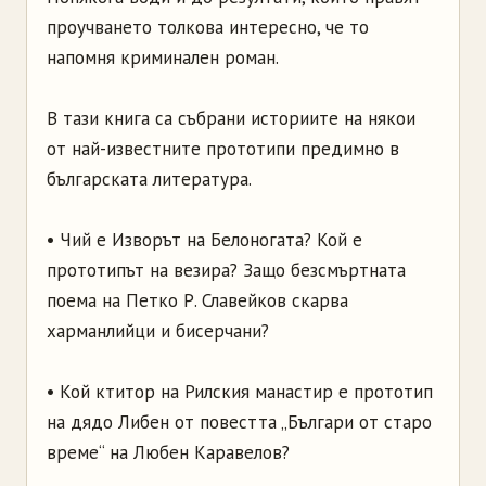
проучването толкова интересно, че то
напомня криминален роман.
В тази книга са събрани историите на някои
от най-известните прототипи предимно в
българската литература.
• Чий е Изворът на Белоногата? Кой е
прототипът на везира? Защо безсмъртната
поема на Петко Р. Славейков скарва
харманлийци и бисерчани?
• Кой ктитор на Рилския манастир е прототип
на дядо Либен от повестта „Българи от старо
време“ на Любен Каравелов?