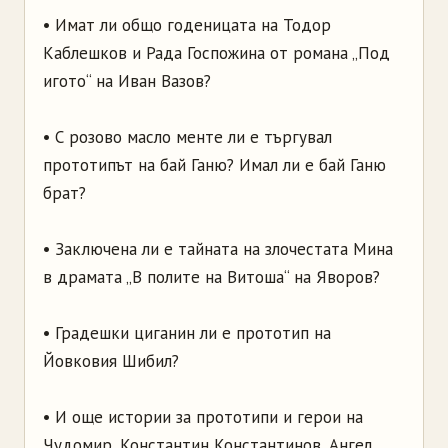
• Имат ли общо годеницата на Тодор
Каблешков и Рада Госпожина от романа „Под
игото“ на Иван Вазов?
• С розово масло менте ли е търгувал
прототипът на бай Ганю? Имал ли е бай Ганю
брат?
• Заключена ли е тайната на злочестата Мина
в драмата „В полите на Витоша“ на Яворов?
• Градешки циганин ли е прототип на
Йовковия Шибил?
• И още истории за прототипи и герои на
Чудомир, Константин Константинов, Ангел