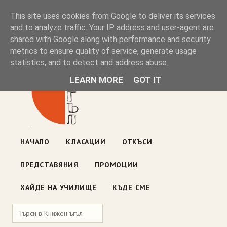
Книжен ъгъл
This site uses cookies from Google to deliver its services
and to analyze traffic. Your IP address and user-agent are
shared with Google along with performance and security
Блог на книжарницата — класации, откъси, нови книги
metrics to ensure quality of service, generate usage
ул. „Оборище" 117, София
· пон–пет 10:00–19:00 ·
statistics, and to detect and address abuse.
събота 10:00–16:00
LEARN MORE
GOT IT
НАЧАЛО
КЛАСАЦИИ
ОТКЪСИ
ПРЕДСТАВЯНИЯ
ПРОМОЦИИ
ХАЙДЕ НА УЧИЛИЩЕ
КЪДЕ СМЕ