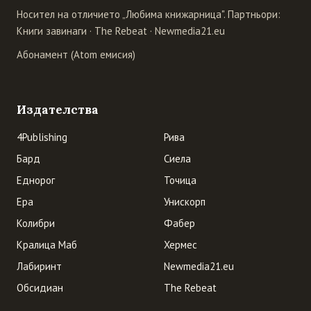
Носител на отличието „Любима книжарница". Партньори:
Книги завинаги
·
The Rebeat
·
Newmedia21.eu
Абонамент (Atom емисия)
Издателства
4Publishing
Рива
Бард
Сиела
Еднорог
Точица
Ера
Унискорп
Колибри
Фабер
Кралица Маб
Хермес
Лабиринт
Newmedia21.eu
Обсидиан
The Rebeat