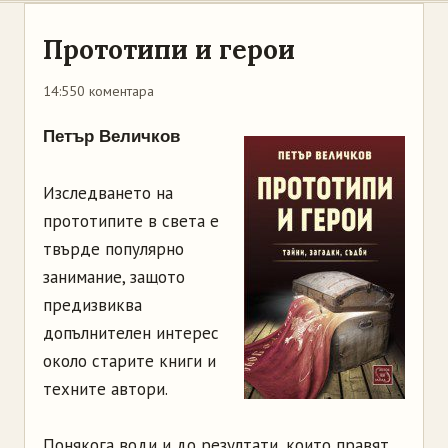
Прототипи и герои
14:55
0 коментара
Петър Величков
Изследването на
прототипите в света е
твърде популярно
занимание, защото
предизвиква
допълнителен интерес
около старите книги и
техните автори.
Понякога води и до резултати, които правят