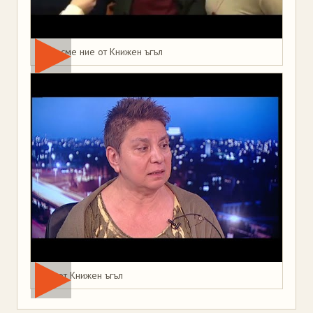
Това сме ние от Книжен ъгъл
Мая от Книжен ъгъл