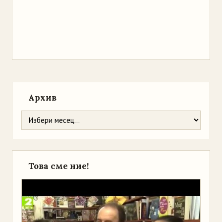
Архив
Това сме ние!