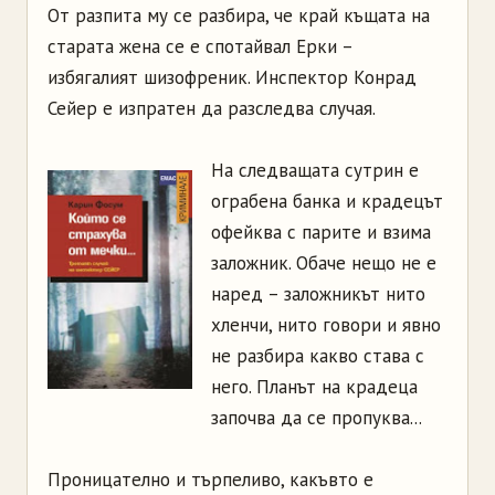
От разпита му се разбира, че край къщата на
старата жена се е спотайвал Ерки –
избягалият шизофреник. Инспектор Конрад
Сейер е изпратен да разследва случая.
На следващата сутрин е
ограбена банка и крадецът
офейква с парите и взима
заложник. Обаче нещо не е
наред – заложникът нито
хленчи, нито говори и явно
не разбира какво става с
него. Планът на крадеца
започва да се пропуква...
Проницателно и търпеливо, какъвто е