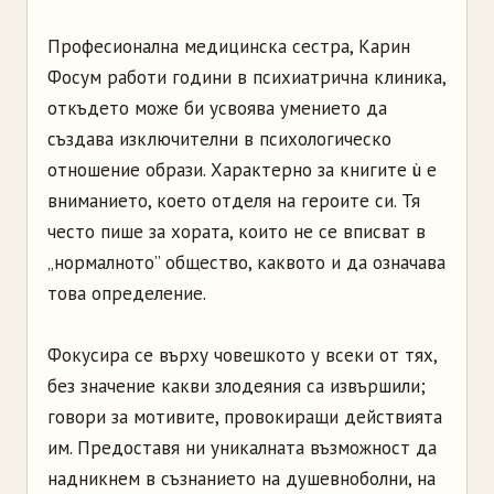
Професионална медицинска сестра, Карин
Фосум работи години в психиатрична клиника,
откъдето може би усвоява умението да
създава изключителни в психологическо
отношение образи. Характерно за книгите ù е
вниманието, което отделя на героите си. Тя
често пише за хората, които не се вписват в
„нормалното” общество, каквото и да означава
това определение.
Фокусира се върху човешкото у всеки от тях,
без значение какви злодеяния са извършили;
говори за мотивите, провокиращи действията
им. Предоставя ни уникалната възможност да
надникнем в съзнанието на душевноболни, на