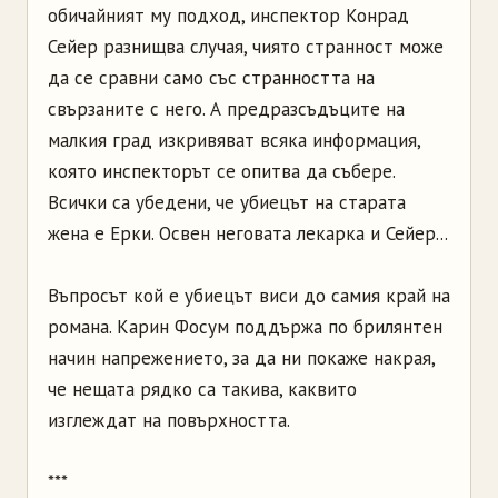
обичайният му подход, инспектор Конрад
Сейер разнищва случая, чиято странност може
да се сравни само със странността на
свързаните с него. А предразсъдъците на
малкия град изкривяват всяка информация,
която инспекторът се опитва да събере.
Всички са убедени, че убиецът на старата
жена е Ерки. Освен неговата лекарка и Сейер...
Въпросът кой е убиецът виси до самия край на
романа. Карин Фосум поддържа по брилянтен
начин напрежението, за да ни покаже накрая,
че нещата рядко са такива, каквито
изглеждат на повърхността.
***