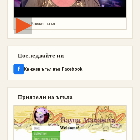
Мая от Книжен ъгъл
Последвайте ни
f
Книжен ъгъл във Facebook
Приятели на ъгъла