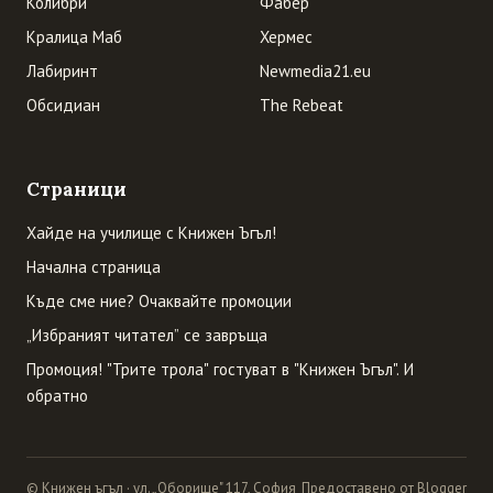
Колибри
Фабер
Кралица Маб
Хермес
Лабиринт
Newmedia21.eu
Обсидиан
The Rebeat
Страници
Хайде на училище с Книжен Ъгъл!
Начална страница
Къде сме ние? Очаквайте промоции
„Избраният читател” се завръща
Промоция! "Трите трола" гостуват в "Книжен Ъгъл". И
обратно
© Книжен ъгъл · ул. „Оборище" 117, София
Предоставено от Blogger