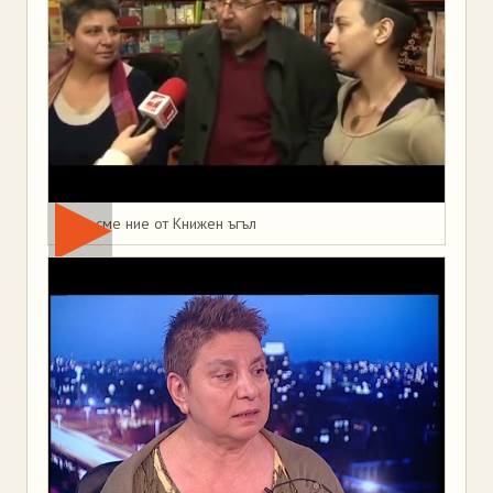
Това сме ние от Книжен ъгъл