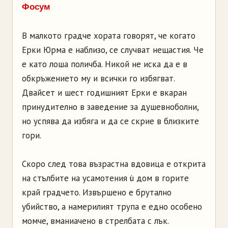
Фосум
В малкото градче хората говорят, че когато
Ерки Юрма е наблизо, се случват нещастия. Че
е като лоша поличба. Никой не иска да е в
обкръжението му и всички го избягват.
Двайсет и шест годишният Ерки е вкаран
принудително в заведение за душевноболни,
но успява да избяга и да се скрие в близките
гори.
Скоро след това възрастна вдовица е открита
на стълбите на усамотения ù дом в горите
край градчето. Извършено е брутално
убийство, а намерилият трупа е едно особено
момче, вманиачено в стрелбата с лък.