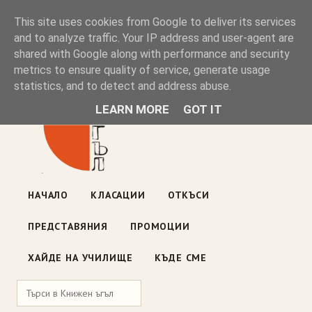
Книжен ъгъл
This site uses cookies from Google to deliver its services
and to analyze traffic. Your IP address and user-agent are
shared with Google along with performance and security
Блог на книжарницата — класации, откъси, нови книги
metrics to ensure quality of service, generate usage
ул. „Оборище" 117, София
· пон–пет 10:00–19:00 ·
statistics, and to detect and address abuse.
събота 10:00–16:00
LEARN MORE
GOT IT
НАЧАЛО
КЛАСАЦИИ
ОТКЪСИ
ПРЕДСТАВЯНИЯ
ПРОМОЦИИ
ХАЙДЕ НА УЧИЛИЩЕ
КЪДЕ СМЕ