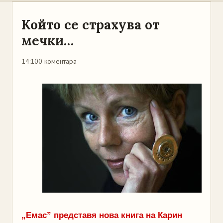
Който се страхува от
мечки…
14:10
0 коментара
„Емас” представя нова книга на Карин