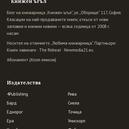
Книжен ъгъл
Блог на книжарница „Книжен ъгъл", ул. „Оборище" 117, София.
Класации на най-продаваните книги, откъси от нови
заглавия и книжни новини — всяка седмица от 2008 г.
насам.
Носител на отличието „Любима книжарница". Партньори:
Книги завинаги
·
The Rebeat
·
Newmedia21.eu
Абонамент (Atom емисия)
Издателства
4Publishing
Рива
Бард
Сиела
Еднорог
Точица
Ера
Унискорп