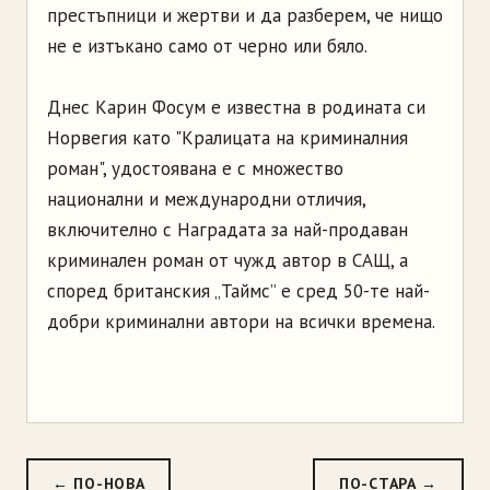
престъпници и жертви и да разберем, че нищо
не е изтъкано само от черно или бяло.
Днес Карин Фосум е известна в родината си
Норвегия като "Кралицата на криминалния
роман", удостоявана е с множество
национални и международни отличия,
включително с Наградата за най-продаван
криминален роман от чужд автор в САЩ, а
според британския „Таймс” е сред 50-те най-
добри криминални автори на всички времена.
← ПО-НОВА
ПО-СТАРА →