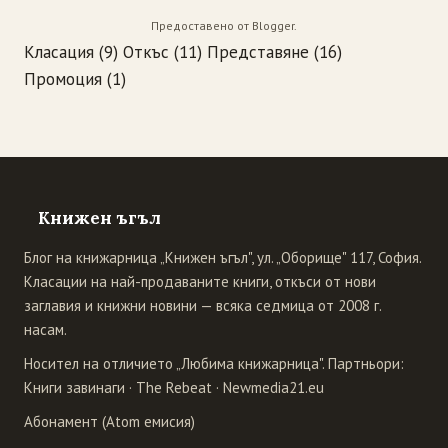
Предоставено от
Blogger
.
Класация
(9)
Откъс
(11)
Представяне
(16)
Промоция
(1)
Книжен ъгъл
Блог на книжарница „Книжен ъгъл", ул. „Оборище" 117, София.
Класации на най-продаваните книги, откъси от нови
заглавия и книжни новини — всяка седмица от 2008 г.
насам.
Носител на отличието „Любима книжарница". Партньори:
Книги завинаги
·
The Rebeat
·
Newmedia21.eu
Абонамент (Atom емисия)