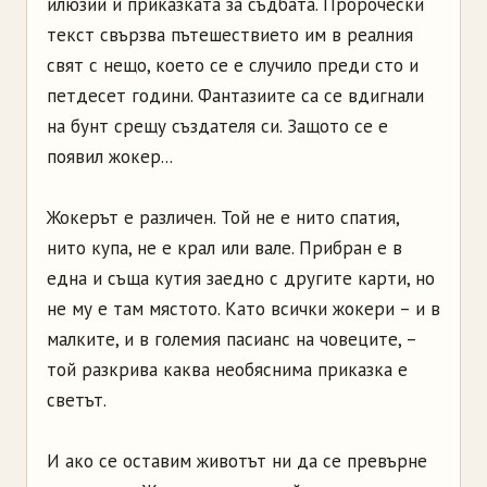
илюзии и приказката за съдбата. Пророчески
текст свързва пътешествието им в реалния
свят с нещо, което се е случило преди сто и
петдесет години. Фантазиите са се вдигнали
на бунт срещу създателя си. Защото се е
появил жокер...
Жокерът е различен. Той не е нито спатия,
нито купа, не е крал или вале. Прибран е в
една и съща кутия заедно с другите карти, но
не му е там мястото. Като всички жокери – и в
малките, и в големия пасианс на човеците, –
той разкрива каква необяснима приказка е
светът.
И ако се оставим животът ни да се превърне