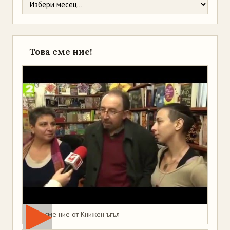
Това сме ние!
Това сме ние от Книжен ъгъл