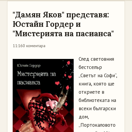
"Дамян Яков" представя:
Юстайн Гордер и
"Мистерията на пасианса"
11:16
0 коментара
След световния
бестселър
„Светът на Софи“,
книга, която ще
откриете в
библиотеката на
всеки български
дом,
„Портокаловото