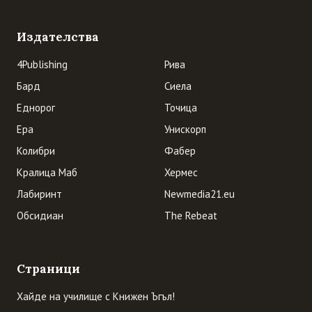
Издателства
4Publishing
Рива
Бард
Сиела
Еднорог
Точица
Ера
Унискорп
Колибри
Фабер
Кралица Маб
Хермес
Лабиринт
Newmedia21.eu
Обсидиан
The Rebeat
Страници
Хайде на училище с Книжен Ъгъл!