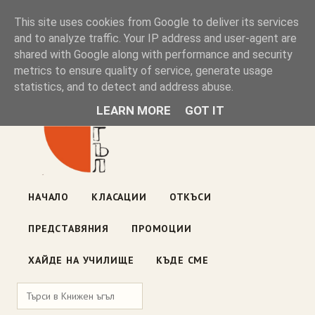
Книжен ъгъл
This site uses cookies from Google to deliver its services
and to analyze traffic. Your IP address and user-agent are
shared with Google along with performance and security
Блог на книжарницата — класации, откъси, нови книги
metrics to ensure quality of service, generate usage
ул. „Оборище" 117, София
· пон–пет 10:00–19:00 ·
statistics, and to detect and address abuse.
събота 10:00–16:00
LEARN MORE
GOT IT
НАЧАЛО
КЛАСАЦИИ
ОТКЪСИ
ПРЕДСТАВЯНИЯ
ПРОМОЦИИ
ХАЙДЕ НА УЧИЛИЩЕ
КЪДЕ СМЕ