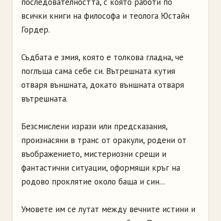
последователността, с която работи по
всички книги на философа и теолога Юстайн
Гордер.
Съдбата е змия, която е толкова гладна, че
поглъща сама себе си. Вътрешната кутия
отваря външната, докато външната отваря
вътрешната.
Безсмислени изрази или предсказания,
произнасяни в транс от оракули, родени от
въображението, мистериозни срещи и
фантастични ситуации, оформящи кръг на
родово проклятие около баща и син...
Умовете им се лутат между вечните истини и