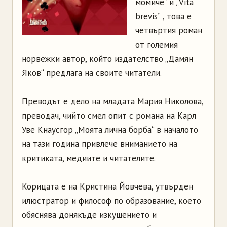
момиче“ и „Vita
brevis“ , това е
четвъртия роман
от големия
норвежки автор, който издателство „Дамян
Яков“ предлага на своите читатели.
Преводът е дело на младата Мария Николова,
преводач, чийто смел опит с романа на Карл
Уве Кнаусгор „Моята лична борба“ в началото
на тази година привлече вниманието на
критиката, медиите и читателите.
Корицата е на Кристина Йовчева, утвърден
илюстратор и философ по образование, което
обяснява донякъде изкушението и