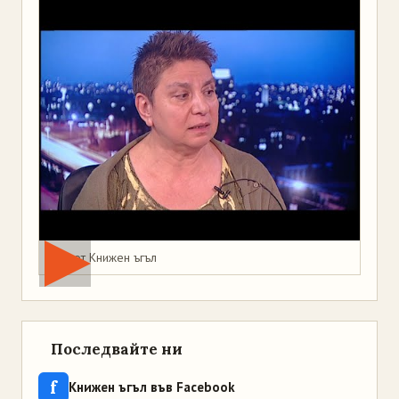
Мая от Книжен ъгъл
Последвайте ни
f
Книжен ъгъл във Facebook