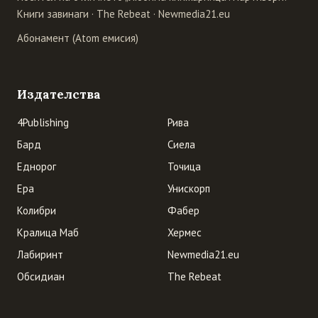
Книги завинаги
·
The Rebeat
·
Newmedia21.eu
Абонамент (Atom емисия)
Издателства
4Publishing
Рива
Бард
Сиела
Еднорог
Точица
Ера
Унискорп
Колибри
Фабер
Кралица Маб
Хермес
Лабиринт
Newmedia21.eu
Обсидиан
The Rebeat