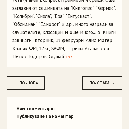
Реза (Факел Експрес). Премиери и срещи. Още
заглавия от седмицата на "Книгопис", "Хермес",
"Колибри", "Сиела", "Ера", "Ентусиаст",
"Обсидиан", "Еднорог" и др., много награди за
слушателите, класации. И още много... в "Книги
завинаги", вторник, 11 февруари, Алма Матер
Класик ФМ, 17 ч., 88ФМ, с Гриша Атанасов и
Петко Тодоров. Слушай
тук
← ПО-НОВА
ПО-СТАРА →
Няма коментари:
Публикуване на коментар