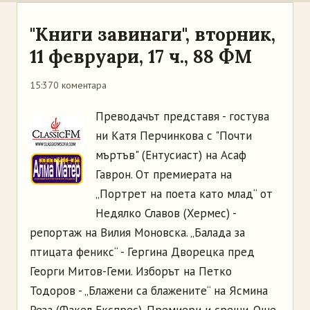
"Книги завинаги", вторник,
11 февруари, 17 ч., 88 ФМ
15:37
0 коментара
Преводачът представя - гостува
ни Катя Перчинкова с "Почти
мъртъв" (Ентусиаст) на Асаф
Гаврон. От премиерата на
„Портрет на поета като млад“ от
Недялко Славов (Хермес) -
репортаж на Вилия Моновска. „Балада за
птицата феникс“ - Гергина Дворецка пред
Георги Митов-Геми. Изборът на Петко
Тодоров - „Блажени са блажените“ на Ясмина