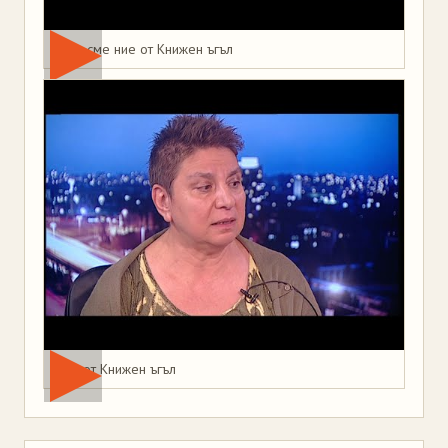
Това сме ние от Книжен ъгъл
Мая от Книжен ъгъл