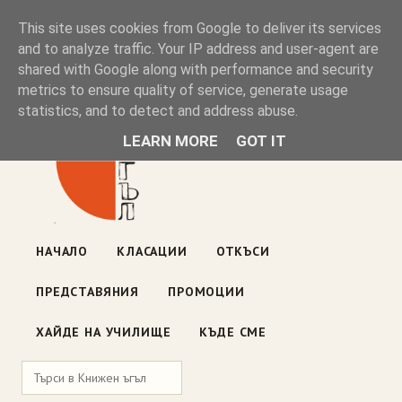
Книжен ъгъл
This site uses cookies from Google to deliver its services
and to analyze traffic. Your IP address and user-agent are
shared with Google along with performance and security
Блог на книжарницата — класации, откъси, нови книги
metrics to ensure quality of service, generate usage
ул. „Оборище" 117, София
· пон–пет 10:00–19:00 ·
statistics, and to detect and address abuse.
събота 10:00–16:00
LEARN MORE
GOT IT
НАЧАЛО
КЛАСАЦИИ
ОТКЪСИ
ПРЕДСТАВЯНИЯ
ПРОМОЦИИ
ХАЙДЕ НА УЧИЛИЩЕ
КЪДЕ СМЕ