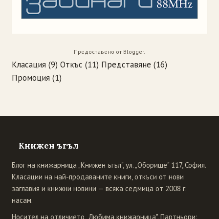
Предоставено от
Blogger
.
Класация
(9)
Откъс
(11)
Представяне
(16)
Промоция
(1)
Книжен ъгъл
Блог на книжарница „Книжен ъгъл", ул. „Оборище" 117, София.
Класации на най-продаваните книги, откъси от нови
заглавия и книжни новини — всяка седмица от 2008 г.
насам.
Носител на отличието „Любима книжарница". Партньори: