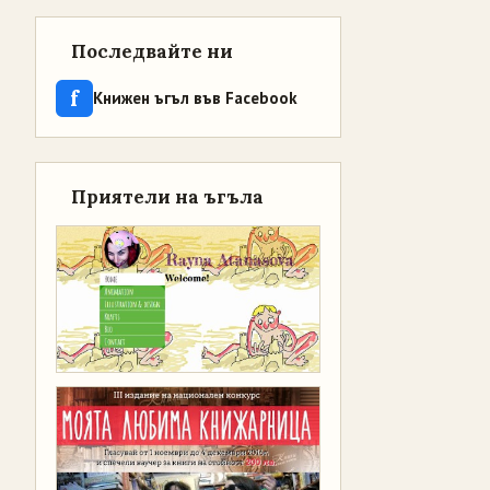
Последвайте ни
f
Книжен ъгъл във Facebook
Приятели на ъгъла