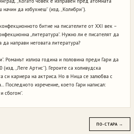
нград. „Когато човек е изправен пред атомната
 начин да избухнеш” (изд. „Колибри”).
 конфекционното битие на писателите от XXI век –
нфекционна „литература”. Нужно ли е писателят да
а да направи неговата литература?
и”. Романът излиза година и половина преди Гари да
 (изд. „Леге Артис”). Героите са холивудска
а си кариера на актриса. Но в Ница се залюбва с
... Последното изречение, което Гари написал:
и сбогом”.
ПО-СТАРА →