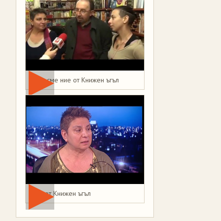
Това сме ние от Книжен ъгъл
Мая от Книжен ъгъл