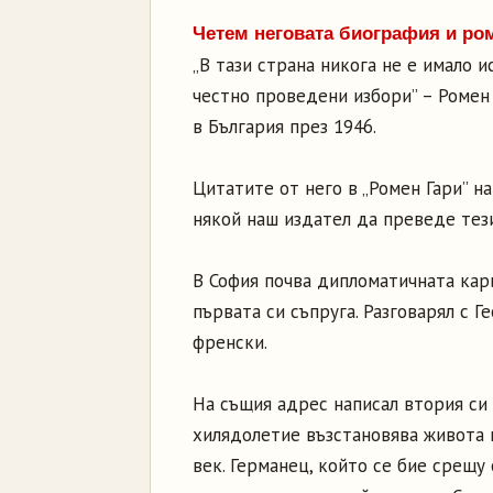
Четем
неговата биография и
ро
„В тази страна никога не е имало 
честно проведени избори” – Ромен
в България през 1946.
Цитатите от него в „Ромен Гари” н
някой наш издател да преведе тез
В София почва дипломатичната кари
първата си съпруга. Разговарял с 
френски.
На същия адрес написал втория си 
хилядолетие възстановява живота 
век. Германец, който се бие срещу