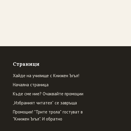
Страници
Хайде на училище с Книжен Ъгъл!
Начална страница
Къде сме ние? Очаквайте промоции
„Избраният читател” се завръща
Промоция! "Трите трола" гостуват в
"Книжен Ъгъл". И обратно