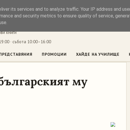
iver its services and to analyze traffic. Your IP address and us
ъл
mance and security metrics to ensure quality of service, gener
use.
ови книги
9:00 · събота 10:00–16:00
ПРЕДСТАВЯНИЯ
ПРОМОЦИИ
ХАЙДЕ НА УЧИЛИЩЕ
 българският му