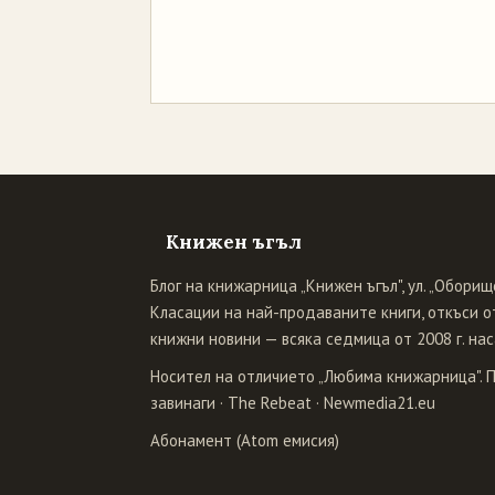
Книжен ъгъл
Блог на книжарница „Книжен ъгъл", ул. „Оборище
Класации на най-продаваните книги, откъси от
книжни новини — всяка седмица от 2008 г. нас
Носител на отличието „Любима книжарница". 
завинаги
·
The Rebeat
·
Newmedia21.eu
Абонамент (Atom емисия)