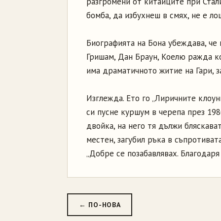
разгромени от китайците при Стали
бомба, да избухнеш в смях, не е лош
Биографията на Бона убеждава, че
Гришам, Дан Браун, Коелю ражда ко
има драматичното житие на Гари, з
Изглежда. Ето го „Лиричните клоун
си пусне куршум в черепа през 1980
двойка, на него тя дължи бляскават
местен, загубил ръка в съпротивата
„Добре се позабавлявах. Благодаря 
← ПО-НОВА