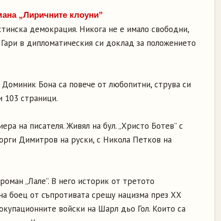
мана „Лиричните клоуни”
истинска демокрация. Никога не е имало свободни,
 Гари в дипломатическия си доклад за положението
а Доминик Бона са повече от любопитни, струва си
и 103 страници.
ера на писателя. Живял на бул. „Христо Ботев” с
Георги Димитров на руски, с Никола Петков на
роман „Лале”. В него историк от третото
на боец от съпротивата срещу нацизма през ХХ
 окупационните войски на Шарл дьо Гол. Които са