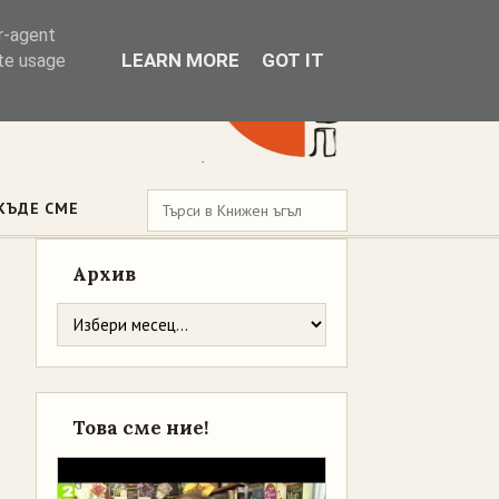
er-agent
LEARN MORE
GOT IT
ate usage
КЪДЕ СМЕ
Архив
Това сме ние!