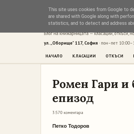
This site uses cookies from Google to del
Книжен ъг
are shared with Google along with perfor
statistics, and to detect and address ab
Блог на книжарницата — класации, откъси, н
ул. „Оборище" 117, София
· пон–пет 10:00–1
НАЧАЛО
КЛАСАЦИИ
ОТКЪСИ
Ромен Гари и
епизод
3:57
0 коментара
Петко Тодоров