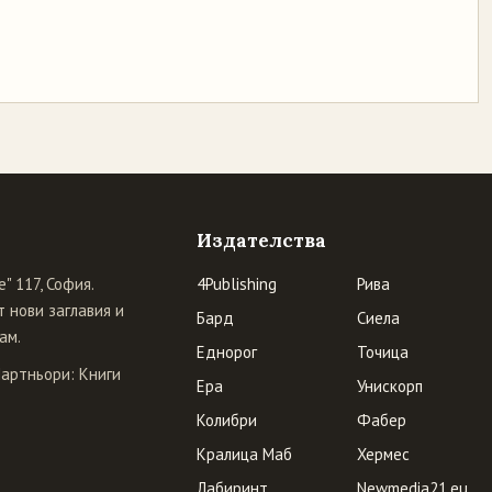
Издателства
" 117, София.
4Publishing
Рива
 нови заглавия и
Бард
Сиела
ам.
Еднорог
Точица
Партньори:
Книги
Ера
Унискорп
Колибри
Фабер
Кралица Маб
Хермес
Лабиринт
Newmedia21.eu