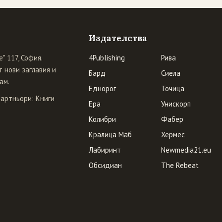
Издателства
" 117, София.
4Publishing
Рива
 нови заглавия и
Бард
Сиела
ам.
Еднорог
Точица
Партньори:
Книги
Ера
Унискорп
Колибри
Фабер
Кралица Маб
Хермес
Лабиринт
Newmedia21.eu
Обсидиан
The Rebeat