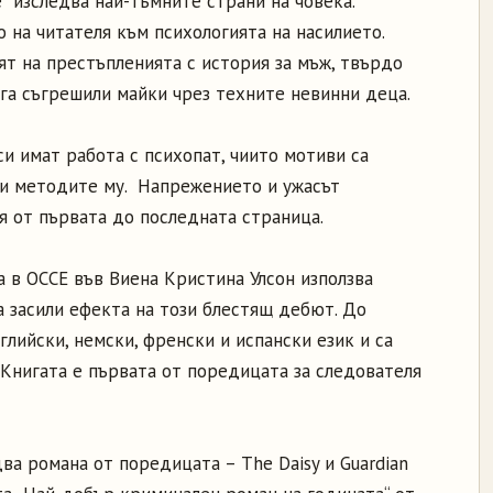
 изследва най-тъмните страни на човека.
 на читателя към психологията на насилието.
ят на престъпленията с история за мъж, твърдо
га съгрешили майки чрез техните невинни деца.
си имат работа с психопат, чиито мотиви са
и и методите му. Напрежението и ужасът
я от първата до последната страница.
 в ОССЕ във Виена Кристина Улсон използва
а засили ефекта на този блестящ дебют. До
лийски, немски, френски и испански език и са
 Книгата е първата от поредицата за следователя
два романа от поредицата – The Daisy и Guardian