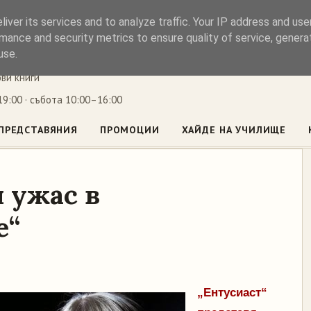
iver its services and to analyze traffic. Your IP address and us
ъл
mance and security metrics to ensure quality of service, gener
use.
ови книги
9:00 · събота 10:00–16:00
ПРЕДСТАВЯНИЯ
ПРОМОЦИИ
ХАЙДЕ НА УЧИЛИЩЕ
 ужас в
е“
„Ентусиаст“