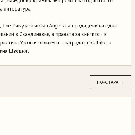
та „Най-добър криминален роман на годината“ от
а литература.
 The Daisy и Guardian Angels са продадени на една
ании в Скандинавия, а правата за книгите - в
Кристина Улсон е отличена с наградата Stabilo за
жна Швеция“.
ПО-СТАРА →