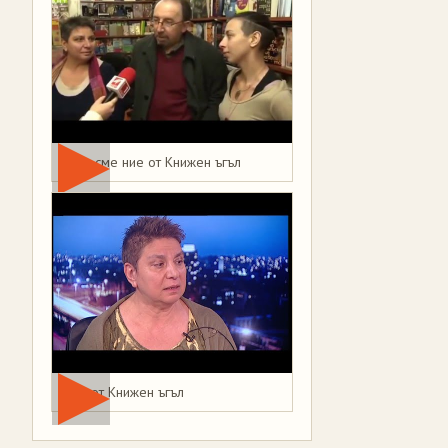
Това сме ние от Книжен ъгъл
Мая от Книжен ъгъл