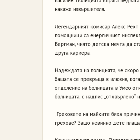
насилие. Полицията впряга веднага
накаже извършителя.
Легендарният комисар Алекс Рехт 
помощници са енергичният инспек
Бергман, чиято детска мечта да с
друга кариера.
Надеждата на полицията, че скоро
бащата се превръща в илюзия, ког
отделение на болницата в Умео от
болницата, с надпис „отхвърлено“ н
„Греховете на майките бяха причин
грехове? Защо невинно дете плаща