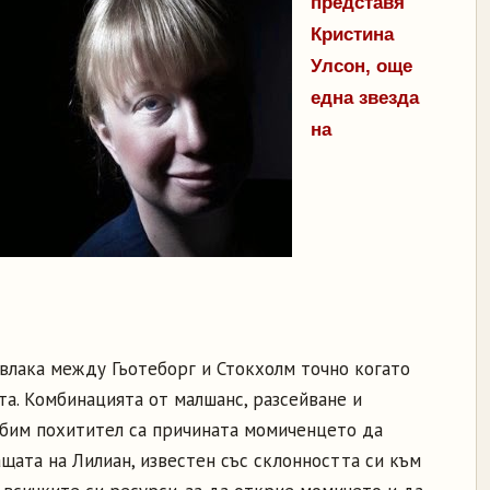
представя
Кристина
Улсон, още
една звезда
на
влака между Гьотеборг и Стокхолм точно когато
та. Комбинацията от малшанс, разсейване и
ебим похитител са причината момиченцето да
ащата на Лилиан, известен със склонността си към