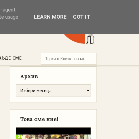
er-agent
LEARN MORE
GOT IT
ate usage
КЪДЕ СМЕ
Архив
Това сме ние!