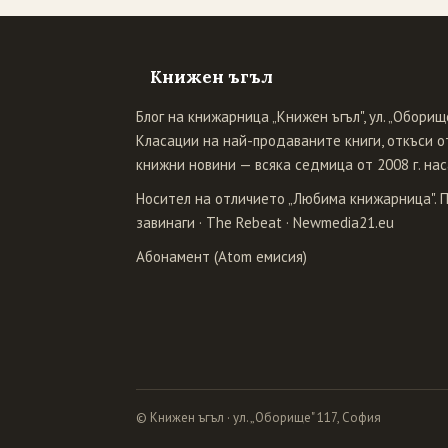
Книжен ъгъл
Блог на книжарница „Книжен ъгъл", ул. „Оборище
Класации на най-продаваните книги, откъси от
книжни новини — всяка седмица от 2008 г. нас
Носител на отличието „Любима книжарница". 
завинаги
·
The Rebeat
·
Newmedia21.eu
Абонамент (Atom емисия)
© Книжен ъгъл · ул. „Оборище" 117, София