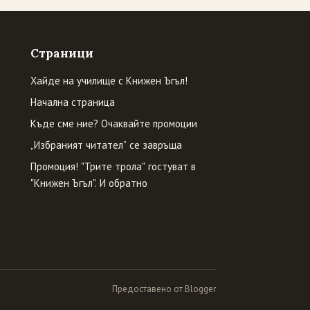
Страници
Хайде на училище с Книжен Ъгъл!
Начална страница
Къде сме ние? Очаквайте промоции
„Избраният читател” се завръща
Промоция! "Трите трола" гостуват в
"Книжен Ъгъл". И обратно
Предоставено от Blogger