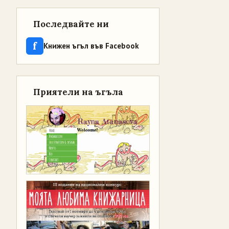
Последвайте ни
f
Книжен ъгъл във Facebook
Приятели на ъгъла