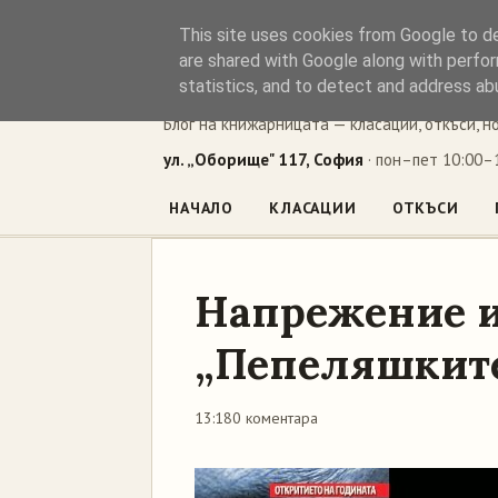
This site uses cookies from Google to del
Книжен ъг
are shared with Google along with perfor
statistics, and to detect and address ab
Блог на книжарницата — класации, откъси, н
ул. „Оборище" 117, София
· пон–пет 10:00–1
НАЧАЛО
КЛАСАЦИИ
ОТКЪСИ
Напрежение и
„Пепеляшкит
13:18
0 коментара