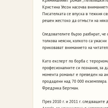
Криминалният роман „Пепеляшките“
Кристина Улсон насочва вниманието
Писателката се впуска в тежкия св
решен жестоко да отмъсти на няко
Следователите бързо разбират, че 
толкова неясни, колкото са ужасн
приковават вниманието на читател
Като експерт по борба с тероризма
професионалните си познания, за д
момента романът е преведен на анг
продадени над 70 000 екземпляра.
Фредрика Бергман.
През 2010 г. и 2011 г. следващите 