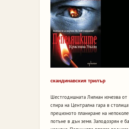
скандинавския трилър
Шестгодишната Лилиан изчезва от 
спира на Централна гара в столица
прецизното планиране на непокол
потъне в дън земя. Заподозрян е б