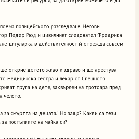
 всичките си ресурси, за да открие момичето и да
поема полицейското разследване. Негови
тор Педер Рюд и цивилният следовател Фредрика
тане цигуларка в действителност ѝ отрежда съвсем
 ще открие детето живо и здраво и ще арестува
ато медицинска сестра и лекар от Спешното
криват трупа на дете, захвърлен на тротоара пред
а челото.
а за смъртта на децата.“ Но защо? Какви са тези
 за постъпките на майка си?