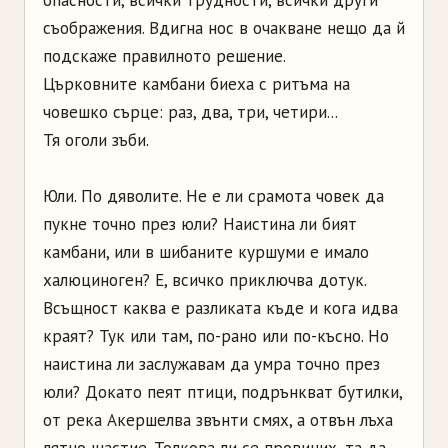
съображения. Вдигна нос в очакване нещо да й
подскаже правилното решение.
Църковните камбани биеха с ритъма на
човешко сърце: раз, два, три, четири...
Тя оголи зъби.
Юли. По дяволите. Не е ли срамота човек да
пукне точно през юли? Наистина ли бият
камбани, или в шибаните куршуми е имало
халюциноген? Е, всичко приключва дотук.
Всъщност каква е разликата къде и кога идва
краят? Тук или там, по-рано или по-късно. Но
наистина ли заслужавам да умра точно през
юли? Докато пеят птици, подрънкват бутилки,
от река Акершелва звънти смях, а отвън лъха
лятно щастие. Толкова ли се провиних, та да