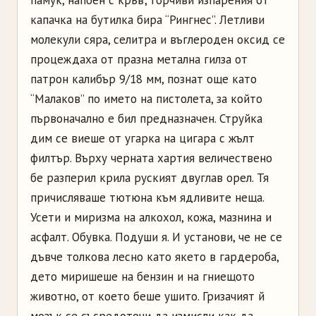
капачка на бутилка бира “Рингнес”. Летливи
молекули сяра, селитра и въглероден оксид се
процеждаха от празна метална гилза от
патрон калибър 9/18 мм, познат още като
“Малаков” по името на пистолета, за който
първоначално е бил предназначен. Струйка
дим се виеше от угарка на цигара с жълт
филтър. Върху черната хартия величествено
бе разперил крила руският двуглав орел. Тя
причисляваше тютюна към ядливите неща.
Усети и миризма на алкохол, кожа, мазнина и
асфалт. Обувка. Подуши я. И установи, че не се
дъвче толкова лесно като якето в гардероба,
дето миришеше на бензин и на гниещото
животно, от което беше ушито. Гризачият й
мозък се съсредоточи да измисли как да