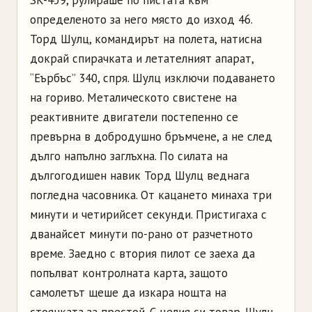
определеното за него място до изход 46.
Торд Шулц, командирът на полета, натисна
докрай спирачката и летателният апарат,
“Еърбъс” 340, спря. Шулц изключи подаването
на гориво. Металическото свистене на
реактивните двигатели постепенно се
превърна в добродушно бръмчене, а не след
дълго напълно заглъхна. По силата на
дългогодишен навик Торд Шулц веднага
погледна часовника. От кацането минаха три
минути и четирийсет секунди. Пристигаха с
дванайсет минути по-рано от разчетното
време. Заедно с втория пилот се заеха да
попълват контролната карта, защото
самолетът щеше да изкара нощта на
стоянката за престой. С целия си товар. Шулц