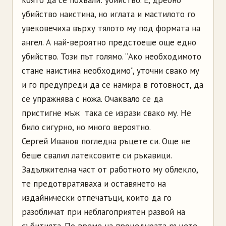
убийство наистина, но иглата и мастилото го
увековечиха върху тялото му под формата на
ангел. А най-вероятно предстоеше още едно
убийство. Този път голямо. “Ако необходимото
стане наистина необходимо”, уточни свако му
и го предупреди да се намира в готовност, да
се упражнява с ножа. Очаквало се да
пристигне мъж ­ така се изрази свако му. Не
било сигурно, но много вероятно.
Сергей Иванов погледна ръцете си. Още не
беше свалил латексовите си ръкавици.
Задължителна част от работното му облекло,
те предотвратяваха и оставянето на
издайнически отпечатъци, които да го
разобличат при неблагоприятен развой на
събитията. По време на процедурата ръцете