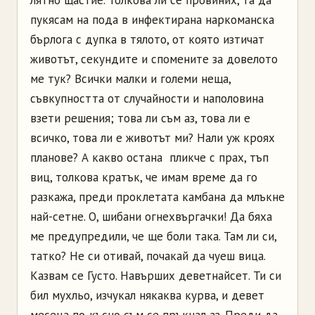
пукясам на пода в инфектирана наркоманска
бърлога с дупка в тялото, от която изтичат
животът, секундите и спомените за довелото
ме тук? Всички малки и големи неща,
съвкупността от случайности и наполовина
взети решения; това ли съм аз, това ли е
всичко, това ли е животът ми? Нали уж кроях
планове? А какво остана ­ пликче с прах, тъп
виц, толкова кратък, че имам време да го
разкажа, преди проклетата камбана да млъкне
най-сетне. О, шибани огнехвъргачки! Да бяха
ме предупредили, че ще боли така. Там ли си,
татко? Не си отивай, почакай да чуеш вица.
Казвам се Густо. Навърших деветнайсет. Ти си
бил мухльо, изчукал някаква курва, и девет
месеца по-късно съм се пръкнал аз. Преди да