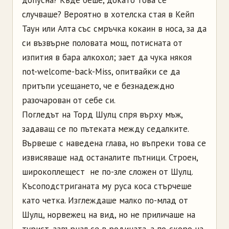
случваше? Вероятно в хотелска стая в Кейп
Таун или Алта със смръчка кокаин в носа, за да
си възвърне половата мощ, потисната от
изпития в бара алкохол; зает да чука някоя
not-welcome-back-Miss, опитвайки се да
притъпи усещането, че е безнадеждно
разочарован от себе си.
Погледът на Торд Шулц спря върху мъж,
задаващ се по пътеката между седалките.
Вървеше с наведена глава, но въпреки това се
извисяваше над останалите пътници. Строен,
широкоплещест ­ не по-зле сложен от Шулц.
Късоподстриганата му руса коса стърчеше
като четка. Изглеждаше малко по-млад от
Шулц, норвежец на вид, но не приличаше на
турист, завърнал се в родината, а по-скоро на