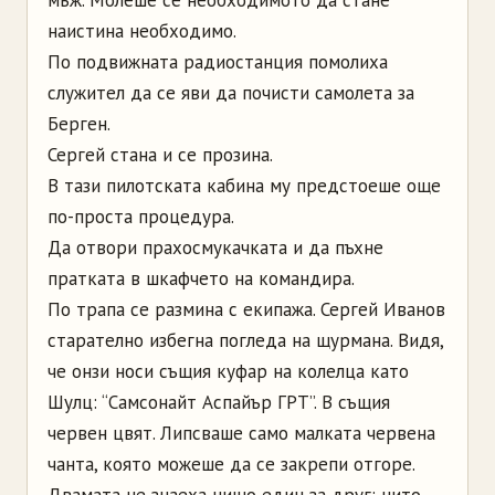
наистина необходимо.
По подвижната радиостанция помолиха
служител да се яви да почисти самолета за
Берген.
Сергей стана и се прозина.
В тази пилотската кабина му предстоеше още
по-проста процедура.
Да отвори прахосмукачката и да пъхне
пратката в шкафчето на командира.
По трапа се размина с екипажа. Сергей Иванов
старателно избегна погледа на щурмана. Видя,
че онзи носи същия куфар на колелца като
Шулц: “Самсонайт Аспайър ГРТ”. В същия
червен цвят. Липсваше само малката червена
чанта, която можеше да се закрепи отгоре.
Двамата не знаеха нищо един за друг: нито