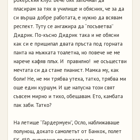
пласирам за тях в училище и обясних, че за да
си върша добре работата, е нужно да всявам
респект. Туту се ангажира да “посъветва”
Дидрик. По-късно Дидрик така и не обясни
как си е прищипал двата пръста под горната
панта на мъжката тоалетна, но повече не ме
нарече кафяв плъх. И ­ правилно! ­ не осъществи
мечтата си да стане пианист. Мамка му, как
боли! Не, не ми трябва утеха, татко, трябва ми
още един куршум. И ще напусна този свят
съвсем мирно и тихо, обещавам. Ето, камбата
пак заби. Татко?
На летище “Гардермуен”, Осло, наближаваше
полунощ, докато самолетът от Банкок, полет
SK-459, рулираше по пистата към