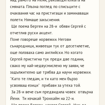
смяната. Плъзна поглед по списъците с
очаквания час на пристигащи и заминаващи
полети. Нямаше закъснения.
­ Ще поема Берген на 28-и ­ обяви Сергей с
отчетлив руски акцент.
Поне говореше норвежки. Негови
сънародници, живеещи тук от десетилетие,
още ползваха само английски. Но когато
Сергей пристигна тук преди две години,
свако му най-недвусмислено му заяви, че
задължително ще трябва да научи норвежки.
“Като те гледам, и ти като мен бързо
усвояваш езици” ­ прибави за утеха той.
­ За 28-и вече съм предвидила човек ­ отвърна
Йени. ­ Ти изчакай Тронхайм на 22-и.
­ Ще поема Берген ­ настоя Сергей. ­ Ник да