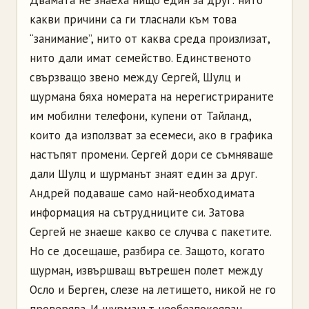
какви причини са ги тласнали към това
“занимание”, нито от каква среда произлизат,
нито дали имат семейство. Единственото
свързващо звено между Сергей, Шулц и
щурмана бяха номерата на нерегистрираните
им мобилни телефони, купени от Тайланд,
които да използват за есемеси, ако в графика
настъпят промени. Сергей дори се съмняваше
дали Шулц и щурманът знаят един за друг.
Андрей подаваше само най-необходимата
информация на сътрудниците си. Затова
Сергей не знаеше какво се случва с пакетите.
Но се досещаше, разбира се. Защото, когато
щурман, извършващ вътрешен полет между
Осло и Берген, слезе на летището, никой не го
проверява. И щурманът необезпокояван