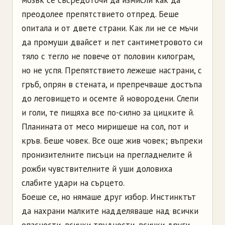
преодолее препятствието отпред. Беше
опитала и от двете страни. Как ли не се мъчи
да промуши двайсет и пет сантиметровото си
тяло с тегло не повече от половин килограм,
но не успя. Препятствието лежеше настрани, с
гръб, опрян в стената, и препречваше достъпа
до леговището и осемте й новородени. Слепи
и голи, те пищяха все по-силно за цицките й.
Планината от месо миришеше на сол, пот и
кръв. Беше човек. Все още жив човек; въпреки
пронизителните писъци на прегладнелите й
рожби чувствителните й уши доловиха
слабите удари на сърцето.
Боеше се, но нямаше друг избор. Инстинктът
да нахрани малките надделяваше над всички
опасности, всички трудности, всички други