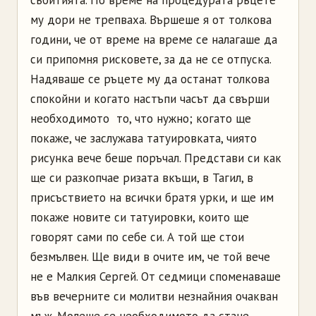
му дори не трепваха. Вършеше я от толкова
години, че от време на време се налагаше да
си припомня рисковете, за да не се отпуска.
Надяваше се ръцете му да останат толкова
спокойни и когато настъпи часът да свърши
необходимото ­ то, что нужно; когато ще
покаже, че заслужава татуировката, чиято
рисунка вече беше поръчал. Представи си как
ще си разкопчае ризата вкъщи, в Тагил, в
присъствието на всички братя урки, и ще им
покаже новите си татуировки, които ще
говорят сами по себе си. А той ще стои
безмълвен. Ще види в очите им, че той вече
не е Малкия Сергей. От седмици споменаваше
във вечерните си молитви незнайния очакван
мъж. Молеше се необходимото да стане