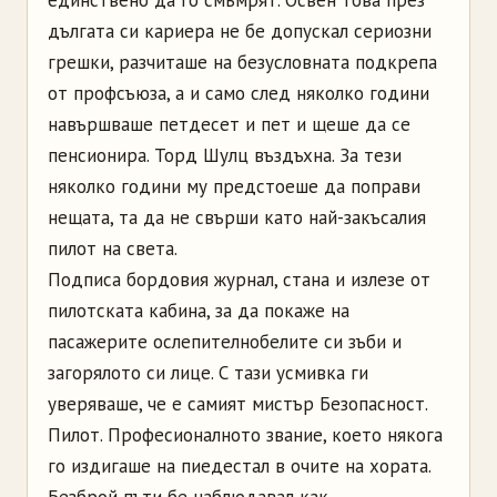
дългата си кариера не бе допускал сериозни
грешки, разчиташе на безусловната подкрепа
от профсъюза, а и само след няколко години
навършваше петдесет и пет и щеше да се
пенсионира. Торд Шулц въздъхна. За тези
няколко години му предстоеше да поправи
нещата, та да не свърши като най-закъсалия
пилот на света.
Подписа бордовия журнал, стана и излезе от
пилотската кабина, за да покаже на
пасажерите ослепителнобелите си зъби и
загорялото си лице. С тази усмивка ги
уверяваше, че е самият мистър Безопасност.
Пилот. Професионалното звание, което някога
го издигаше на пиедестал в очите на хората.
Безброй пъти бе наблюдавал как,