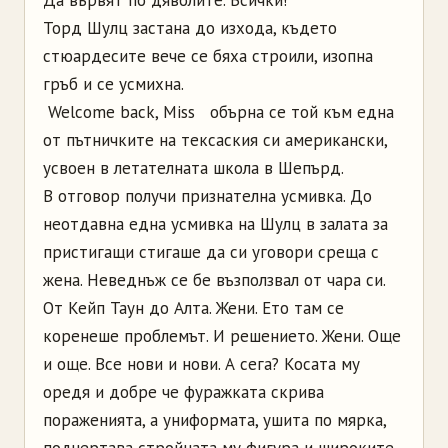
Торд Шулц застана до изхода, където
стюардесите вече се бяха строили, изопна
гръб и се усмихна.
­ Welcome back, Miss ­ обърна се той към една
от пътничките на тексаския си американски,
усвоен в летателната школа в Шепърд.
В отговор получи признателна усмивка. До
неотдавна една усмивка на Шулц в залата за
пристигащи стигаше да си уговори среща с
жена. Неведнъж се бе възползвал от чара си.
От Кейп Таун до Алта. Жени. Ето там се
коренеше проблемът. И решението. Жени. Още
и още. Все нови и нови. А сега? Косата му
оредя и добре че фуражката скрива
пораженията, а униформата, ушита по мярка,
подчертава стройната му фигура и широките