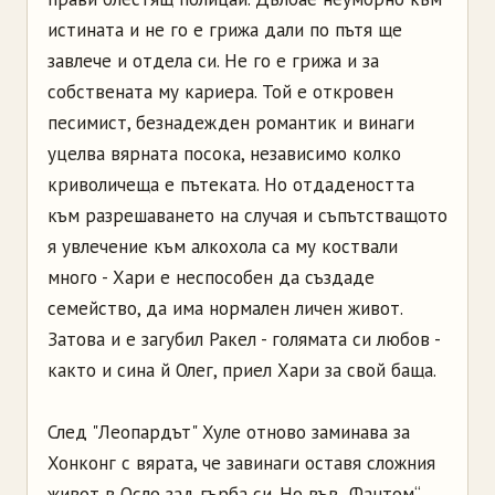
истината и не го е грижа дали по пътя ще
завлече и отдела си. Не го е грижа и за
собствената му кариера. Той е откровен
песимист, безнадежден романтик и винаги
уцелва вярната посока, независимо колко
криволичеща е пътеката. Но отдадеността
към разрешаването на случая и съпътстващото
я увлечение към алкохола са му коствали
много - Хари е неспособен да създаде
семейство, да има нормален личен живот.
Затова и е загубил Ракел - голямата си любов -
както и сина й Олег, приел Хари за свой баща.
След "Леопардът" Хуле отново заминава за
Хонконг с вярата, че завинаги оставя сложния
живот в Осло зад гърба си. Но във „Фантом“