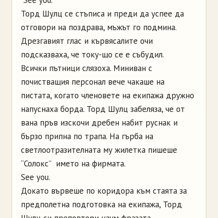
Торд Шулц се стъписа и преди да успее да
отговори на поздрава, мъжът го подмина.
Дрезгавият глас и кървясалите очи
подсказваха, че току-що се е събудил.
Всички пътници слязоха. Миниван с
почистващия персонал вече чакаше на
пистата, когато членовете на екипажа дружно
напуснаха борда. Торд Шулц забеляза, че от
вана пръв изскочи дребен набит руснак и
бързо припна по трапа. На гърба на
светлоотразителната му жилетка пишеше
“Солокс” ­ името на фирмата.
See you.
Докато вървеше по коридора към стаята за
предполетна подготовка на екипажа, Торд
Шулц си преповтори наум фразата.