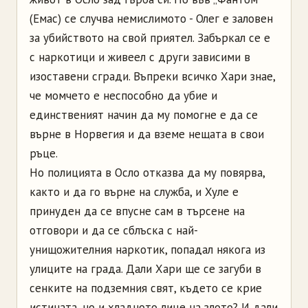
(Емас) се случва немислимото - Олег е заловен
за убийството на свой приятел. Забъркал се е
с наркотици и живеел с други зависими в
изоставени сгради. Въпреки всичко Хари знае,
че момчето е неспособно да убие и
единственият начин да му помогне е да се
върне в Норвегия и да вземе нещата в свои
ръце.
Но полицията в Осло отказва да му повярва,
както и да го върне на служба, и Хуле е
принуден да се впусне сам в търсене на
отговори и да се сблъска с най-
унищожителния наркотик, попадал някога из
улиците на града. Дали Хари ще се загуби в
сенките на подземния свят, където се крие
истината, но и хладното лице на злото? И дали