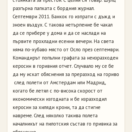
разгърна папката с бордния журнал.
Септември 2011. Банкок го изпрати с дъжд и
зноен въздух. С такова нетърпение бе чакал
да се прибере у дома и да се наслади на
първите прохладни есенни вечери. На света
няма по-хубаво място от Осло през септември.
Командирът попълни графата за неизразходен
керосин в горивния отчет. Случвало му се бе
да му искат обяснения за преразход на гориво
­ след полети от Амстердам или Мадрид,
когато бе летял с по-висока скорост от
икономически изгодната и бе изразходил
керосин за хиляди крони, та да стигне
навреме. След няколко такива полета
началникът на пилотския състав го привика за
обяснение.