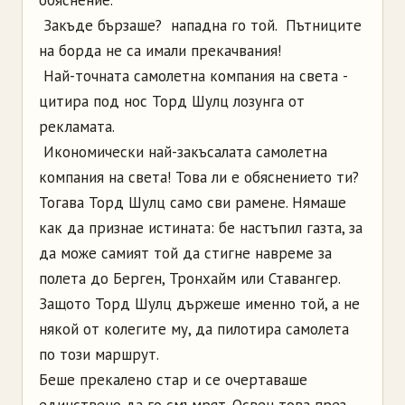
­ Закъде бързаше? ­ нападна го той. ­ Пътниците
на борда не са имали прекачвания!
­ Най-точната самолетна компания на света ­
цитира под нос Торд Шулц лозунга от
рекламата.
­ Икономически най-закъсалата самолетна
компания на света! Това ли е обяснението ти?
Тогава Торд Шулц само сви рамене. Нямаше
как да признае истината: бе настъпил газта, за
да може самият той да стигне навреме за
полета до Берген, Тронхайм или Ставангер.
Защото Торд Шулц държеше именно той, а не
някой от колегите му, да пилотира самолета
по този маршрут.
Беше прекалено стар и се очертаваше
единствено да го смъмрят. Освен това през