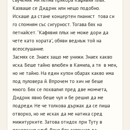
Казваше се Дидрик или нещо подобно.
Искаше да стане концертен пианист ­ това си
го спомням със сигурност. Тогава бях на
петнайсет. “Кафявия плъх не може дори да
чете като хората”, обяви веднъж той на
всеослушание.
Засмях се. Знаех защо ме унижи. Знаех какво
иска. Беше тайно влюбен в Камила, а тя ­ в мен,
но не тайно. На един купон обарах какво има
под пуловера й. Впрочем то хич не беше
много. Бях се похвалил пред две момчета,
Дидрик явно беше чул и бе решил да ме
подреди. Не че толкова държах да се пиша
отворко, но не исках да ме натика сред
мижитурките. Затова отидох при Туту в
рокерския клуб. Вече бях започнал да