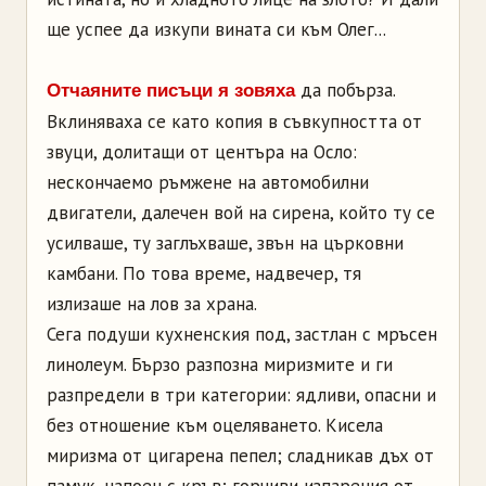
ще успее да изкупи вината си към Олег...
да побърза.
Отчаяните писъци я зовяха
Вклиняваха се като копия в съвкупността от
звуци, долитащи от центъра на Осло:
нескончаемо ръмжене на автомобилни
двигатели, далечен вой на сирена, който ту се
усилваше, ту заглъхваше, звън на църковни
камбани. По това време, надвечер, тя
излизаше на лов за храна.
Сега подуши кухненския под, застлан с мръсен
линолеум. Бързо разпозна миризмите и ги
разпредели в три категории: ядливи, опасни и
без отношение към оцеляването. Кисела
миризма от цигарена пепел; сладникав дъх от
памук, напоен с кръв; горчиви изпарения от