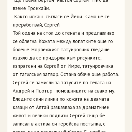
вземе Тронхайм.
­ Както искаш ­ съгласи се Йени. ­ Само не се
преработвай, Сергей.
Той седна на стол до стената и предпазливо
се облегна. Кожата между лопатките още го
болеше. Норвежкият татуировчик гледаше
изцяло да се придържа към рисунките,
изпратени на Сергей от Имре, татуировчика
от тагилския затвор. Остана обаче още работа.
Сергей се замисли за татусите по телата на
Андрей и Пьотър ­ помощниците на свако му.
Бледите сини линии по кожата на двамата
казаци от Алтай разказваха за драматичен
живот и велики подвизи. Сергей също бе
записал в актива си геройска постъпка, с
която да се похвали: убийство. Е, дребно