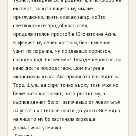
експерт, защото лицето му имаше
приглушения, почти сивкав загар, който
светлокожите придобиват след
продължителен престой в Югоизточна Азия.
Кафявият му ленен костюм, без съмнение
ушит по поръчка, му придаваше сериозен,
солиден вид. Бизнесмен? Твърде вероятно, но
явно доста посредствен, щом пътува в
икономична класа. Ала причината погледът на
Торд Шулц да спре точно върху този мъж не
беше нито костюмът, нито ръстът му, а
сърповидният белег: започваше от левия ъгъл
на устата и стигаше почти до ухото. Все едно
на лицето му бе застинала зловеща
драматична усмивка.
­ See you.