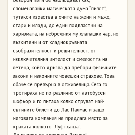
споменавайки магическата дума “пилот”,
тутакси израства в очите на жени и мъже,
стари и млади, до един подвластни на
харизмата, на небрежния му хлапашки чар, но
възхитени и от хладнокръвната
съобразителност и решителност, от
изключителния интелект и смелостта на
летеца, който дръзва да пребори физичните
закони и изконните човешки страхове. Това
обаче се превърна в отживелица. Сега го
третираха не по-различно от автобусен
шофьор и го питаха колко струват най-
евтините билети до Лас Палмас и защо
неговата компания не предлага място за
краката колкото “Луфтханза”.
Да вървят по дяволите. Всички!