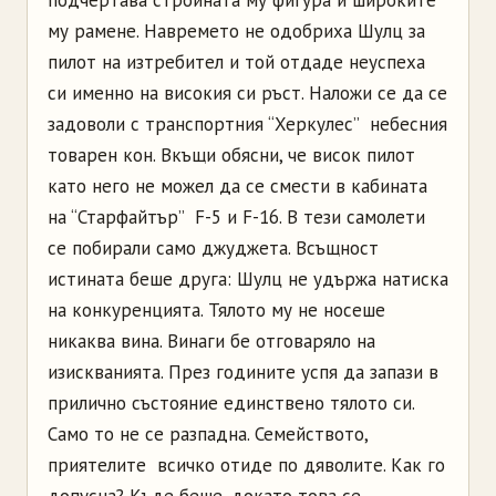
му рамене. Навремето не одобриха Шулц за
пилот на изтребител и той отдаде неуспеха
си именно на високия си ръст. Наложи се да се
задоволи с транспортния “Херкулес” ­ небесния
товарен кон. Вкъщи обясни, че висок пилот
като него не можел да се смести в кабината
на “Старфайтър” ­ F-5 и F-16. В тези самолети
се побирали само джуджета. Всъщност
истината беше друга: Шулц не удържа натиска
на конкуренцията. Тялото му не носеше
никаква вина. Винаги бе отговаряло на
изискванията. През годините успя да запази в
прилично състояние единствено тялото си.
Само то не се разпадна. Семейството,
приятелите ­ всичко отиде по дяволите. Как го
допусна? Къде беше, докато това се