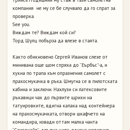
компания ­ не му се бе случвало да го спрат за
проверка.
See you.
Виждам те? Виждам кой си?
Торд Шулц побърза да влезе в стаята.
Както обикновено Сергей Иванов слезе от
минивана още щом спряха до “Еърбъс”-а, и
хукна по трапа към опразнения самолет с
прахосмукачка в ръка. Шмугна се в пилотската
кабина и заключи. Нахлузи си латексовите
ръкавици чак до първите щрихи на
татуировките, вдигна капака над контейнера
на прахосмукачката, отвори шкафчето на
командира, извади оттам малка чанта
“Самсонайт”, дръпна ципа, вдигна металния