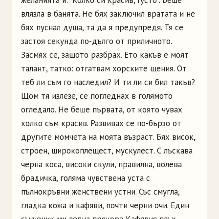
влязла в банята. Не бях заключил вратата и не
бях пуснал душа, та да я предупредя. Тя се
застоя секунда по-дълго от приличното.
Засмях се, защото разбрах. Ето какъв е моят
талант, татко: отгатвам хорските щения. От
теб ли съм го наследил? И ти ли си бил такъв?
Щом тя излезе, се погледнах в голямото
огледало. Не беше първата, от която чувах
колко съм красив. Развивах се по-бързо от
другите момчета на моята възраст. Бях висок,
строен, широкоплещест, мускулест. С лъскава
черна коса, високи скули, правилна, волева
брадичка, голяма чувствена уста с
пълнокръвни женствени устни. Със смугла,
гладка кожа и кафяви, почти черни очи. Един
съученик ми лепна прякора Кафявия плъх.