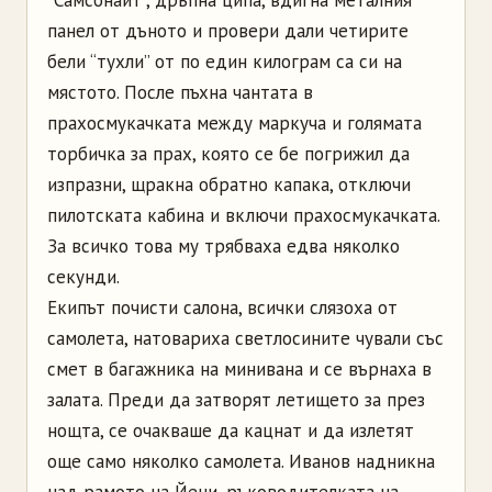
панел от дъното и провери дали четирите
бели “тухли” от по един килограм са си на
мястото. После пъхна чантата в
прахосмукачката между маркуча и голямата
торбичка за прах, която се бе погрижил да
изпразни, щракна обратно капака, отключи
пилотската кабина и включи прахосмукачката.
За всичко това му трябваха едва няколко
секунди.
Екипът почисти салона, всички слязоха от
самолета, натовариха светлосините чували със
смет в багажника на минивана и се върнаха в
залата. Преди да затворят летището за през
нощта, се очакваше да кацнат и да излетят
още само няколко самолета. Иванов надникна
над рамото на Йени, ръководителката на