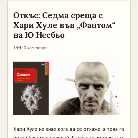
Откъс: Седма среща с
Хари Хуле във „Фантом“
на Ю Несбьо
14:44
0 коментара
Хари Хуле не знае кога да се откаже, а това го
прави блестящ полицай. Дълбае неуморно към