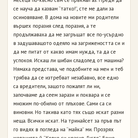
се науча да казвам “татко!”, сте ме дали за
осиновяване. В дома на новите ми родители
вършех поразия след поразия, а те
продължаваха да ме загръщат все по-усърдно
в задушаващото одеяло на загрижеността си и
да ме питат от какво имам нужда, та да се
успокоя. Искаш ли шибан сладолед от машина?
Нямаха представа, че подобните на мен и теб
трябва да се изтребват незабавно, все едно
са вредители, защото пожалят ли ни,
започваме да сеем зарази и поквара и се
множим по-обилно от плъхове. Сами са си
виновни. Но такива като тях също искат разни
неща. Всички искат. На тринайсет за пръв път
го видях в погледа на “майка” ми. Прозрях
желанията й. “Колко си красив, Густо”. Беше