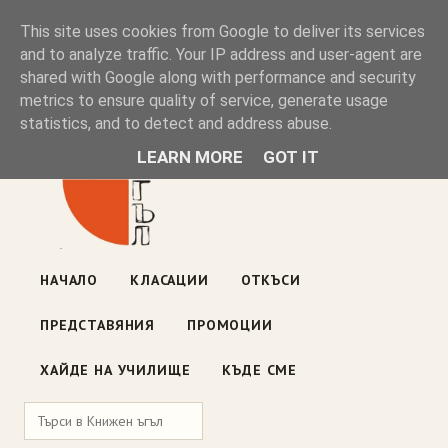
Книжен ъгъл
This site uses cookies from Google to deliver its services
and to analyze traffic. Your IP address and user-agent are
shared with Google along with performance and security
Блог на книжарницата — класации, откъси, нови книги
metrics to ensure quality of service, generate usage
ул. „Оборище" 117, София
· пон–пет 10:00–19:00 ·
statistics, and to detect and address abuse.
събота 10:00–16:00
LEARN MORE
GOT IT
НАЧАЛО
КЛАСАЦИИ
ОТКЪСИ
ПРЕДСТАВЯНИЯ
ПРОМОЦИИ
ХАЙДЕ НА УЧИЛИЩЕ
КЪДЕ СМЕ