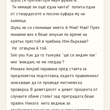
­ Ти нямаше ли още една чанта? ­ попита една
от стюардесите и посочи куфара му на
колелца.
Шулц не си спомняше името й. Мия? Мая? През
миналия век я беше изчукал по време на
кратък престой в чужбина. Или бъркаше?
­ Не ­ отвърна й той.
See you. Как да го тълкува: “ще се видим пак”
или “виждам, че ме гледаш”?
Минаха покрай паравана пред стаята за
предполетна подготовка, където правилникът
изискваше да се проведе митническа
проверка. В деветдесет и девет процента от
случаите обаче столът зад преградата беше
празен. Никога ­ нито веднъж за
трийсетгодишния му стаж в тази самолетна