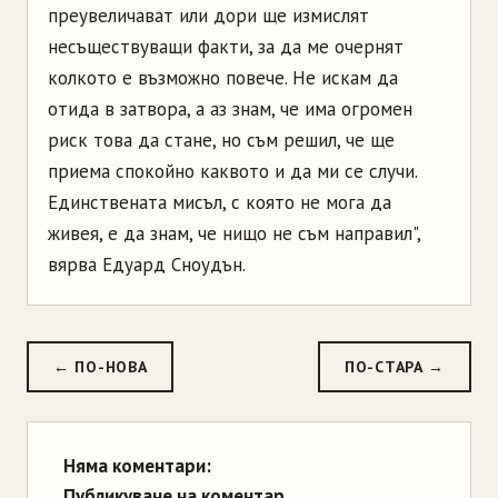
преувеличават или дори ще измислят
несъществуващи факти, за да ме очернят
колкото е възможно повече. Не искам да
отида в затвора, а аз знам, че има огромен
риск това да стане, но съм решил, че ще
приема спокойно каквото и да ми се случи.
Единствената мисъл, с която не мога да
живея, е да знам, че нищо не съм направил",
вярва Едуард Сноудън.
← ПО-НОВА
ПО-СТАРА →
Няма коментари:
Публикуване на коментар