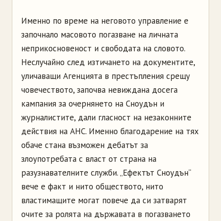
Именно по време на неговото управление е
започнало масовото погазване на личната
неприкосновеност и свободата на словото.
Неслучайно след изтичането на документите,
уличаващи Агенцията в престъпления срещу
човечеството, започва невиждана досега
кампания за очернянето на Сноудън и
журналистите, дали гласност на незаконните
действия на АНС. Именно благодарение на тях
обаче стана възможен дебатът за
злоупотребата с власт от страна на
разузнавателните служби. „Ефектът Сноудън“
вече е факт и нито обществото, нито
властимащите могат повече да си затварят
очите за ролята на държавата в погазването