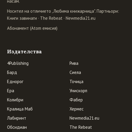
насам.
Носител на отличието „Любима книжарница". Партньори:
Книги завинаги
·
The Rebeat
·
Newmedia21.eu
Абонамент (Atom емисия)
Издателства
4Publishing
Рива
Бард
Сиела
Еднорог
Точица
Ера
Унискорп
Колибри
Фабер
Кралица Маб
Хермес
Лабиринт
Newmedia21.eu
Обсидиан
The Rebeat