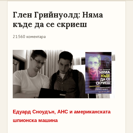
Глен Грийнуолд: Няма
къде да се скриеш
21:56
0 коментара
Едуард Сноудън, АНС и американската
шпионска машина