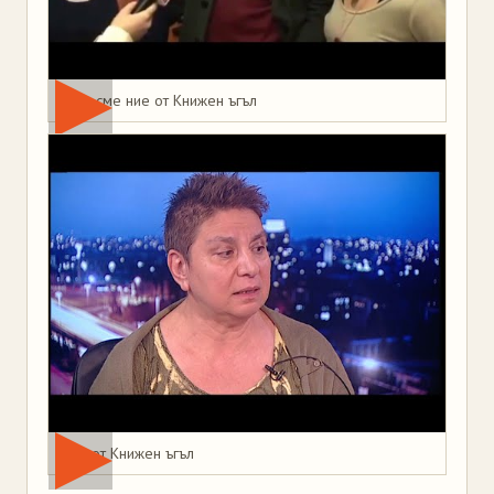
Това сме ние от Книжен ъгъл
Мая от Книжен ъгъл