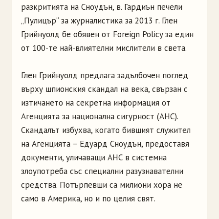
разкритията на Сноудън, в. Гардиън печели
„Пулицър“ за журналистика за 2013 г. Глен
Грийнуолд бе обявен от Foreign Policy за един
от 100-те най-влиятелни мислители в света.
Глен Грийнуолд предлага задълбочен поглед
върху шпионския скандал на века, свързан с
изтичането на секретна информация от
Агенцията за национална сигурност (АНС).
Скандалът избухва, когато бившият служител
на Агенцията – Едуард Сноудън, предоставя
документи, уличаващи АНС в системна
злоупотреба със специални разузнавателни
средства. Потърпевши са милиони хора не
само в Америка, но и по целия свят.