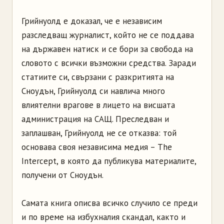
Грийнуолд е доказал, че е независим
разследващ журналист, който не се поддава
на държавен натиск и се бори за свобода на
словото с всички възможни средства. Заради
статиите си, свързани с разкритията на
Сноудън, Грийнуолд си навлича много
влиятелни врагове в лицето на висшата
администрация на САЩ. Преследван и
заплашван, Грийнуолд не се отказва: той
основава своя независима медия – The
Intercept, в която да публикува материалите,
получени от Сноудън.
Самата книга описва всичко случило се преди
и по време на избухналия скандал, както и