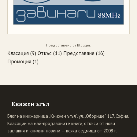
Предоставено от
Blogger
.
Класация
(9)
Откъс
(11)
Представяне
(16)
Промоция
(1)
Книжен ъгъл
Блог на книжарница „Книжен ъгъл", ул. „Оборище" 117, София.
Класации на най-продаваните книги, откъси от нови
заглавия и книжни новини — всяка седмица от 2008 г.