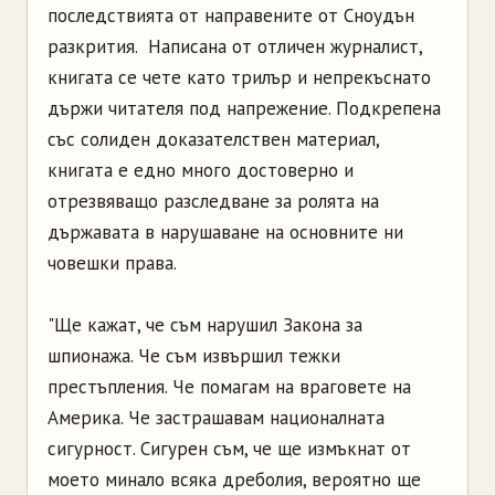
последствията от направените от Сноудън
разкрития. Написана от отличен журналист,
книгата се чете като трилър и непрекъснато
държи читателя под напрежение. Подкрепена
със солиден доказателствен материал,
книгата е едно много достоверно и
отрезвяващо разследване за ролята на
държавата в нарушаване на основните ни
човешки права.
"Ще кажат, че съм нарушил Закона за
шпионажа. Че съм извършил тежки
престъпления. Че помагам на враговете на
Америка. Че застрашавам националната
сигурност. Сигурен съм, че ще измъкнат от
моето минало всяка дреболия, вероятно ще