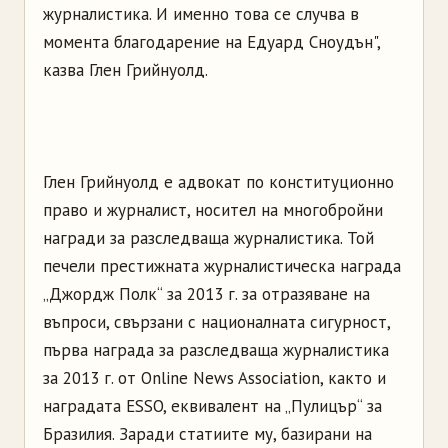
журналистика. И именно това се случва в
момента благодарение на Едуард Сноудън",
казва Глен Грийнуолд.
Глен Грийнуолд е адвокат по конституционно
право и журналист, носител на многобройни
награди за разследваща журналистика. Той
печели престижната журналистическа награда
„Джордж Полк“ за 2013 г. за отразяване на
въпроси, свързани с националната сигурност,
първа награда за разследваща журналистика
за 2013 г. от Online News Association, както и
наградата ESSO, еквивалент на „Пулицър“ за
Бразилия. Заради статиите му, базирани на