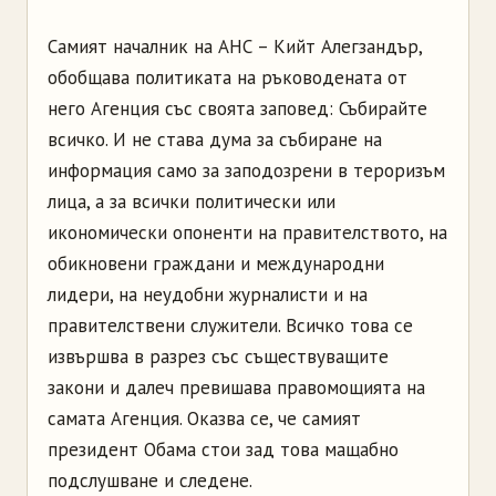
Самият началник на АНС – Кийт Алегзандър,
обобщава политиката на ръководената от
него Агенция със своята заповед: Събирайте
всичко. И не става дума за събиране на
информация само за заподозрени в тероризъм
лица, а за всички политически или
икономически опоненти на правителството, на
обикновени граждани и международни
лидери, на неудобни журналисти и на
правителствени служители. Всичко това се
извършва в разрез със съществуващите
закони и далеч превишава правомощията на
самата Агенция. Оказва се, че самият
президент Обама стои зад това мащабно
подслушване и следене.