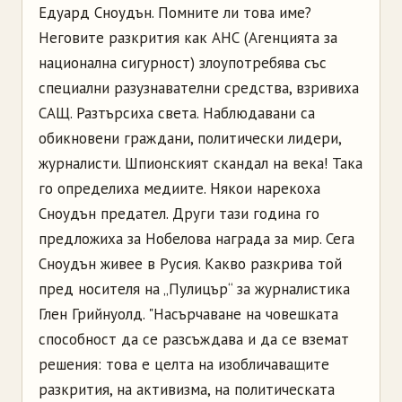
Едуард Сноудън. Помните ли това име?
Неговите разкрития как АНС (Агенцията за
национална сигурност) злоупотребява със
специални разузнавателни средства, взривиха
САЩ. Разтърсиха света. Наблюдавани са
обикновени граждани, политически лидери,
журналисти. Шпионският скандал на века! Така
го определиха медиите. Някои нарекоха
Сноудън предател. Други тази година го
предложиха за Нобелова награда за мир. Сега
Сноудън живее в Русия. Какво разкрива той
пред носителя на „Пулицър“ за журналистика
Глен Грийнуолд. "Насърчаване на човешката
способност да се разсъждава и да се вземат
решения: това е целта на изобличаващите
разкрития, на активизма, на политическата