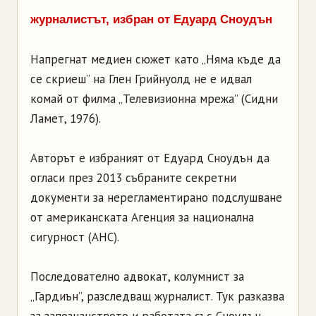
журналистът, избран от Едуард Сноудън
Напрегнат медиен сюжет като „Няма къде да
се скриеш” на Глен Грийнуолд не е идвал
комай от филма „Телевизионна мрежа” (Сидни
Ламет, 1976).
Авторът е избраният от Едуард Сноудън да
огласи през 2013 събраните секретни
документи за нерегламентирано подслушване
от американската Агенция за национална
сигурност (АНС).
Последователно адвокат, колумнист за
„Гардиън”, разследващ журналист. Тук разказва