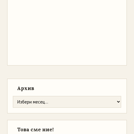
Архив
Това сме ние!