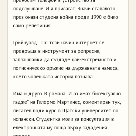
преносим телефон в устройство за
подслушване. И я прилагат. Значи ставалото
през онази студена война преди 1990 е било
само репетиция.
Грийнуолд: „По този начин интернет се
превръща в инструмент за репресия,
заплашвайки да създаде най-екстремното и
потисническо оръжие на държавната намеса,
което човешката история познава”.
Има и друго. В романа „И аз имах бисексуално
гадже” на Гилермо Мартинес, коментиран тук,
писател води курс в Щатски университет по
испански. Студентка моли за консултация в
електронната му поща върху зададения