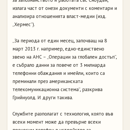
за запознанството и работата със Сноудън,
излага част от онези документи с коментари и
анализира отношенията власт-медии (изд.
„Хермес”).
„За периода от един месец, започващ на 8
март 2013 г. например, едно-единствено
звено на АНС – „Операции за глобален достъп”,
е събрало данни за повече от 3 милиарда
телефонни обаждания и имейли, които са
преминали през американската
телекомуникационна система”, разкрива
Грийнуолд. И други такива.
Службите разполагат с технология, която във
всеки момент може да превърне всеки