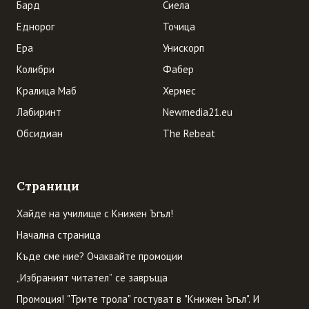
Бард
Сиела
Еднорог
Точица
Ера
Унискорп
Колибри
Фабер
Кралица Маб
Хермес
Лабиринт
Newmedia21.eu
Обсидиан
The Rebeat
Страници
Хайде на училище с Книжен Ъгъл!
Начална страница
Къде сме ние? Очаквайте промоции
„Избраният читател” се завръща
Промоция! "Трите трола" гостуват в "Книжен Ъгъл". И