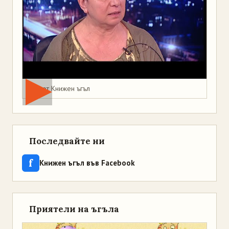
Мая от Книжен ъгъл
Последвайте ни
f
Книжен ъгъл във Facebook
Приятели на ъгъла