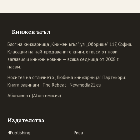
Книжен ъгъл
Блог на книжарница „Книжен ъгъл", ул. „Оборище" 117, София.
Класации на най-продаваните книги, откъси от нови
заглавия и книжни новини — всяка седмица от 2008 г.
насам.
Носител на отличието „Любима книжарница". Партньори:
Книги завинаги
·
The Rebeat
·
Newmedia21.eu
Абонамент (Atom емисия)
Издателства
4Publishing
Рива