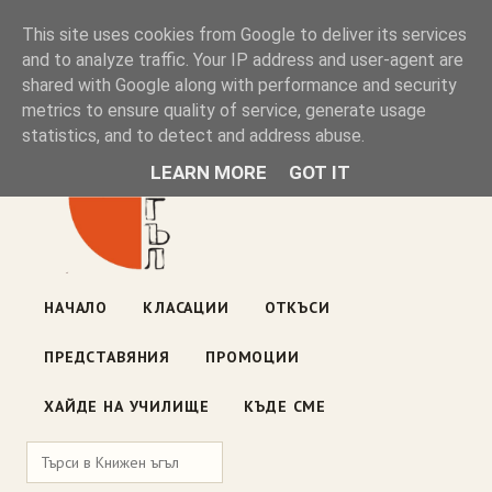
Книжен ъгъл
This site uses cookies from Google to deliver its services
and to analyze traffic. Your IP address and user-agent are
shared with Google along with performance and security
Блог на книжарницата — класации, откъси, нови книги
metrics to ensure quality of service, generate usage
ул. „Оборище" 117, София
· пон–пет 10:00–19:00 ·
statistics, and to detect and address abuse.
събота 10:00–16:00
LEARN MORE
GOT IT
НАЧАЛО
КЛАСАЦИИ
ОТКЪСИ
ПРЕДСТАВЯНИЯ
ПРОМОЦИИ
ХАЙДЕ НА УЧИЛИЩЕ
КЪДЕ СМЕ