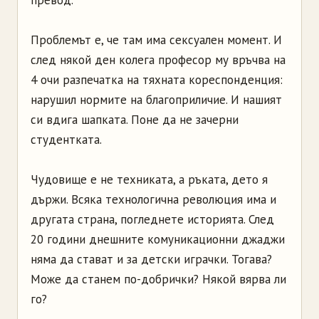
превод.
Проблемът е, че там има сексуален момент. И
след някой ден колега професор му връчва на
4 очи разпечатка на тяхната кореспонденция:
нарушил нормите на благоприличие. И нашият
си вдига шапката. Поне да не зачерни
студентката.
Чудовище е не техниката, а ръката, дето я
държи. Всяка технологична революция има и
другата страна, погледнете историята. След
20 години днешните комуникационни джаджи
няма да стават и за детски играчки. Тогава?
Може да станем по-добрички? Някой вярва ли
го?