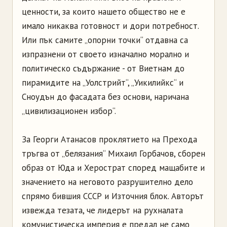
ценности, за които нашето общество не е
имало никаква готовност и дори потребност.
Или пък самите „опорни точки“ отдавна са
изпразнени от своето изначално морално и
политическо съдържание - от Виетнам до
пирамидите на „Уолстрийт“, „Уикилийкс“ и
Сноудън до фасадата без основи, наричана
„цивилизационен избор“.
За Георги Атанасов проклятието на Прехода
тръгва от „белязания“ Михаил Горбачов, сборен
образ от Юда и Херострат според мащабите и
значението на неговото разрушително дело
спрямо бившия СССР и Източния блок. Авторът
извежда тезата, че лидерът на рухналата
комунистическа империя е предал не само