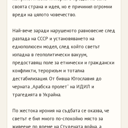
своята страна и идея, но е причинил огромни
вреди на цялото човечество.
Най-вече заради нарушеното равновесие след
разпада на СССР и установяването на
еднополюсен модел, след който светът
изпадна в геополитически вакуум,
предоставящ поле за етнически и граждански
конфликти, тероризъм и тотална
дестабилизация. От бивша Югославия до
черната „Арабска пролет“ на ИДИЛ и
трагедията в Украйна.
По жестока ирония на съдбата се оказва, че
светът е бил много по-спокойно място за
живеене по време на Студената война, а