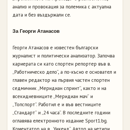
анализ и провокация за полемика с актуална
дата и без въздържали се.
За Георги Атанасов
Георги Атанасов е известен български
журналист и политически анализатор. Започва
кариерата си като спортен репортер във в.
„Работническо дело“, а по-късно е основател и
главен редактор на първия частен спортен
седмичник „Меридиан спринт“, както и на
всекидневниците „Меридиан мач“ и
„Топспорт“. Работил е и във вестниците
„Стандарт“ и „24 часа“. В последните години
оглавява електронното издание Sport1.bg.
Коментатор на в. „Уикенд“. Автор на четири