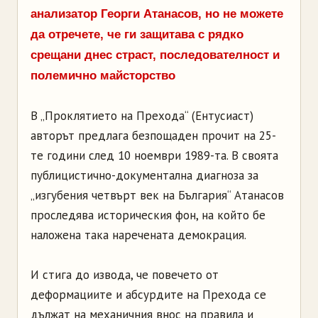
анализатор Георги Атанасов, но не можете
да отречете, че ги защитава с рядко
срещани днес страст, последователност и
полемично майсторство
В „Проклятието на Прехода“ (Ентусиаст)
авторът предлага безпощаден прочит на 25-
те години след 10 ноември 1989-та. В своята
публицистично-документална диагноза за
„изгубения четвърт век на България“ Атанасов
проследява историческия фон, на който бе
наложена така наречената демокрация.
И стига до извода, че повечето от
деформациите и абсурдите на Прехода се
дължат на механичния внос на правила и