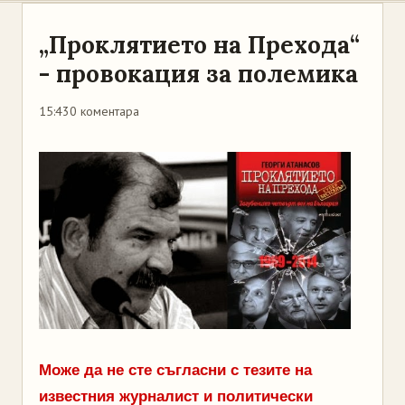
„Проклятието на Прехода“
- провокация за полемика
15:43
0 коментара
Може да не сте съгласни с тезите на
известния журналист и политически