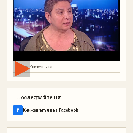
Мая от Книжен ъгъл
Последвайте ни
f
Книжен ъгъл във Facebook