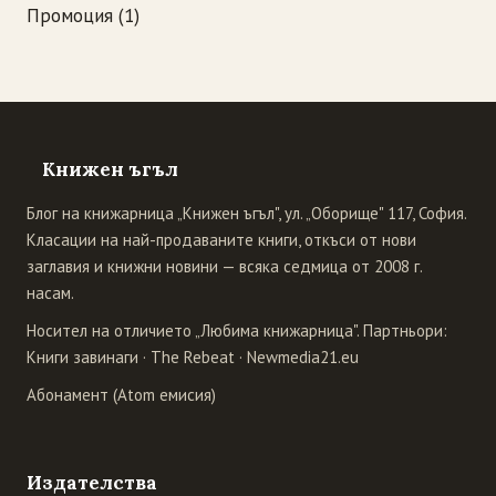
Промоция
(1)
Книжен ъгъл
Блог на книжарница „Книжен ъгъл", ул. „Оборище" 117, София.
Класации на най-продаваните книги, откъси от нови
заглавия и книжни новини — всяка седмица от 2008 г.
насам.
Носител на отличието „Любима книжарница". Партньори:
Книги завинаги
·
The Rebeat
·
Newmedia21.eu
Абонамент (Atom емисия)
Издателства