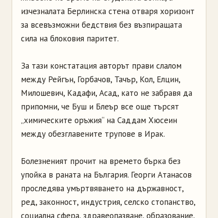
изчезналата Берлинска стена отваря хоризонт
за всевъзможни бедствия без възпиращата
сила на блоковия паритет.
За тази констатация авторът прави слалом
между Рейгън, Горбачов, Тачър, Кол, Елцин,
Милошевич, Кадафи, Асад, като не забравя да
припомни, че Буш и Блеър все още търсят
„химическите оръжия“ на Саддам Хюсеин
между обезглавените трупове в Ирак.
Болезненият прочит на времето бърка без
упойка в раната на България. Георги Атанасов
проследява умъртвяването на държавност,
ред, законност, индустрия, селско стопанство,
социална сфера, здравеопазване, образование,