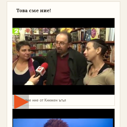
Това сме ние!
Това сме ние от Книжен ъгъл