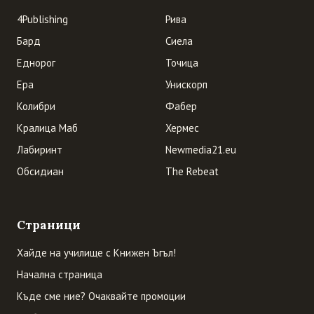
4Publishing
Рива
Бард
Сиела
Еднорог
Точица
Ера
Унискорп
Колибри
Фабер
Кралица Маб
Хермес
Лабиринт
Newmedia21.eu
Обсидиан
The Rebeat
Страници
Хайде на училище с Книжен Ъгъл!
Начална страница
Къде сме ние? Очаквайте промоции