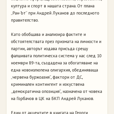
култура и спорт в нашата страна. От плана
„Ран-Ът“ при Андрей Луканов до последното
правителство.
Като обобщава и анализира фактите и
обстоятелствата през призмата на личности и
партии, авторът издава присъда срещу
фалшивата политическа система у нас след 10
ноември 89-та, създадена за обогатяване на
една новоизлюпена олигархия, обединяваща
„червена буржоазия“, фактори от ДС,
криминален контингент и изкуствена
„демократична опозиция“, назначена от човека
на Горбачов в ЦК на БКП Андрей Луканов.
Един от акцентите в книгата на Георги