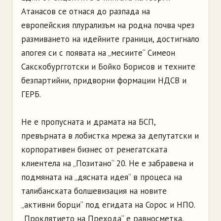
Атанасов се отнася до разпада на
европейския плурализъм на родна почва чрез
размиването на идейните граници, достигнало
апогея си с появата на „месиите“ Симеон
Сакскобургготски и Бойко Борисов и техните
безпартийни, придворни формации НДСВ и
ГЕРБ.
Не е пропусната и драмата на БСП,
превърната в лобистка мрежа за депутатски и
корпоративен бизнес от ренегатската
клиентела на „Позитано“ 20. Не е забравена и
подмяната на „дясната идея“ в процеса на
талибанската болшевизация на новите
„активни борци“ под егидата на Сорос и НПО.
„Проклятието на Прехода“ е равносметка,