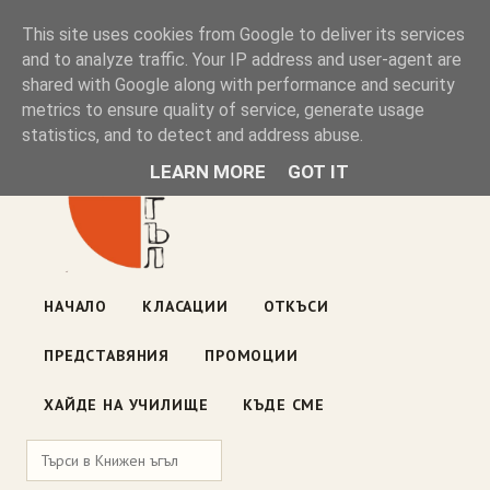
Книжен ъгъл
This site uses cookies from Google to deliver its services
and to analyze traffic. Your IP address and user-agent are
shared with Google along with performance and security
Блог на книжарницата — класации, откъси, нови книги
metrics to ensure quality of service, generate usage
ул. „Оборище" 117, София
· пон–пет 10:00–19:00 ·
statistics, and to detect and address abuse.
събота 10:00–16:00
LEARN MORE
GOT IT
НАЧАЛО
КЛАСАЦИИ
ОТКЪСИ
ПРЕДСТАВЯНИЯ
ПРОМОЦИИ
ХАЙДЕ НА УЧИЛИЩЕ
КЪДЕ СМЕ