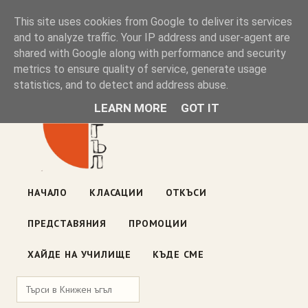
Книжен ъгъл
This site uses cookies from Google to deliver its services
and to analyze traffic. Your IP address and user-agent are
shared with Google along with performance and security
Блог на книжарницата — класации, откъси, нови книги
metrics to ensure quality of service, generate usage
ул. „Оборище" 117, София
· пон–пет 10:00–19:00 ·
statistics, and to detect and address abuse.
събота 10:00–16:00
LEARN MORE
GOT IT
НАЧАЛО
КЛАСАЦИИ
ОТКЪСИ
ПРЕДСТАВЯНИЯ
ПРОМОЦИИ
ХАЙДЕ НА УЧИЛИЩЕ
КЪДЕ СМЕ