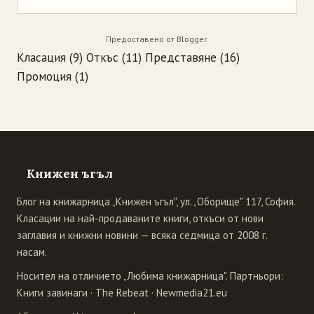
Предоставено от
Blogger
.
Класация
(9)
Откъс
(11)
Представяне
(16)
Промоция
(1)
Книжен ъгъл
Блог на книжарница „Книжен ъгъл", ул. „Оборище" 117, София.
Класации на най-продаваните книги, откъси от нови
заглавия и книжни новини — всяка седмица от 2008 г.
насам.
Носител на отличието „Любима книжарница". Партньори:
Книги завинаги
·
The Rebeat
·
Newmedia21.eu