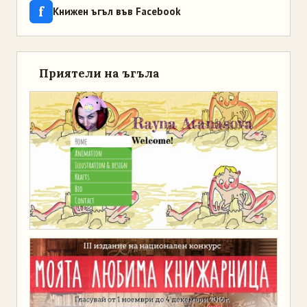
f
Книжен ъгъл във Facebook
Приятели на ъгъла