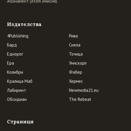
Абонамент (Atom емисия)
Издателства
4Publishing
Рива
Бард
Сиела
Еднорог
Точица
Ера
Унискорп
Колибри
Фабер
Кралица Маб
Хермес
Лабиринт
Newmedia21.eu
Обсидиан
The Rebeat
Страници