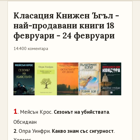
Класация Книжен Ъгъл -
най-продавани книги 18
февруари - 24 февруари
14:40
0 коментара
1
. Мейсън Крос.
Сезонът на убийствата
.
Обсидиан
2
. Опра Уинфри.
Какво знам със сигурност
.
Хермес