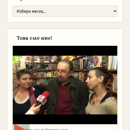
Това сме ние!
Това сме ние от Книжен ъгъл