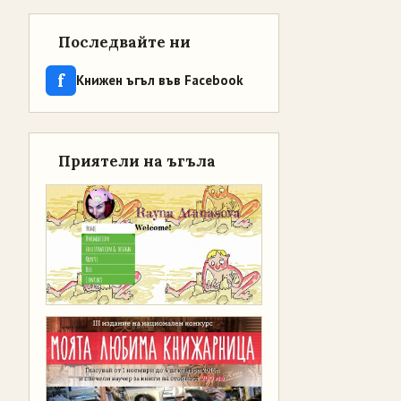
Последвайте ни
f
Книжен ъгъл във Facebook
Приятели на ъгъла