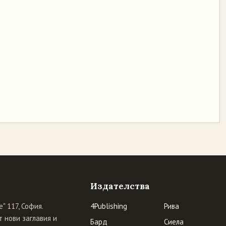
Издателства
" 117, София.
4Publishing
Рива
 нови заглавия и
Бард
Сиела