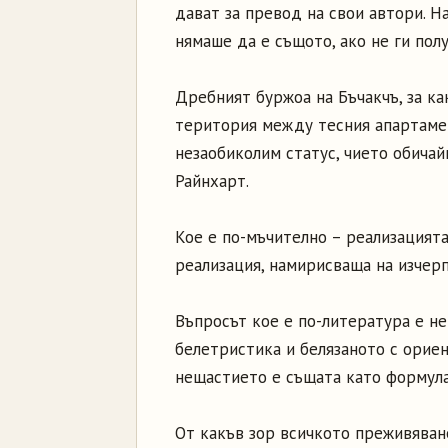
дават за превод на свои автори. Н
нямаше да е същото, ако не ги пол
Дребният буржоа на Бъчакчъ, за ка
територия между тесния апартаме
незаобиколим статус, чието обича
Райнхарт.
Кое е по-мъчително – реализацията
реализация, намирисваща на изчер
Въпросът кое е по-литература е н
белетристика и белязаното с орие
нещастието е същата като формулат
От какъв зор всичкото преживяване