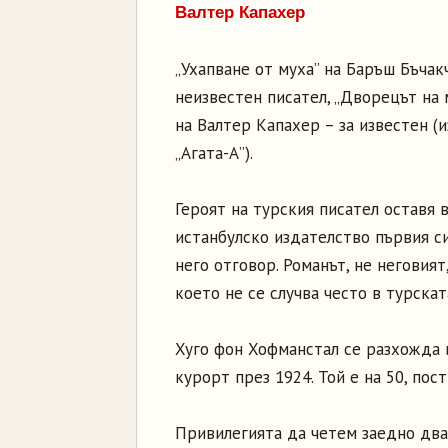
Валтер Капахер
„Ухапване от муха” на Баръш Бъчакч
неизвестен писател, „Дворецът на 
на Валтер Капахер – за известен (и
„Агата-А”).
Героят на турския писател оставя 
истанбулско издателство първия си
него отговор. Романът, не неговият,
което не се случва често в турскат
Хуго фон Хофманстал се разхожда и
курорт през 1924. Той е на 50, пос
Привилегията да четем заедно два