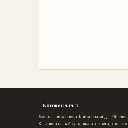
Книжен ъгъл
Блог на книжарница „Книжен ъгъл", ул. „Оборище
Класации на най-продаваните книги, откъси от