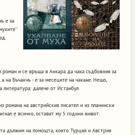
ъ е за
мухите”
зд.
в
 роман и се връща в Анкара да чака съдбовния за
 а на Бъчакчъ - е за месеците на чакане. Нещо,
а литература: далече от Истанбул.
з романа на австрийския писател и из планински
тигнал е всичко, остават му 5 години живот.
та дължим на помощта, която Турция и Австрия