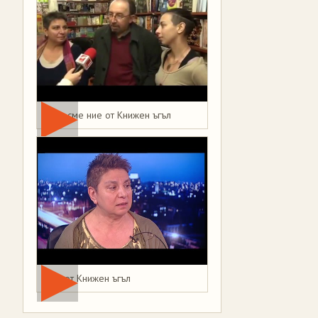
Това сме ние от Книжен ъгъл
Мая от Книжен ъгъл