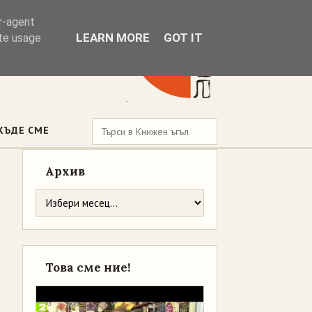
er-agent
LEARN MORE
GOT IT
ate usage
КЪДЕ СМЕ
Архив
Това сме ние!