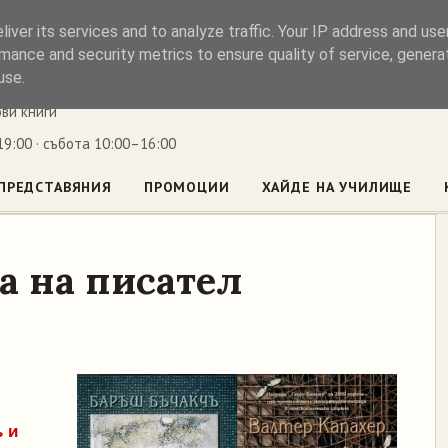
iver its services and to analyze traffic. Your IP address and us
ъл
mance and security metrics to ensure quality of service, gener
use.
ови книги
9:00 · събота 10:00–16:00
ПРЕДСТАВЯНИЯ
ПРОМОЦИИ
ХАЙДЕ НА УЧИЛИЩЕ
а на писател
 и