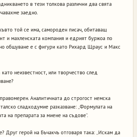
адникването в тези толкова различни два свята
учавахме заедно.
къвто той се има, самороден писач, обитаващ
нт и махленската компания и едрият буржоа по
йно общуване е с фигури като Рихард Щраус и Макс
 като неизвестност, или творчество след
пване?
еправомерен. Аналитичната до строгост немска
нталско сладкодумие разказване: „Формулата на
а на препарата за миене на съдове”.
? Друг герой на Бъчакчъ отговаря така: „Искам да