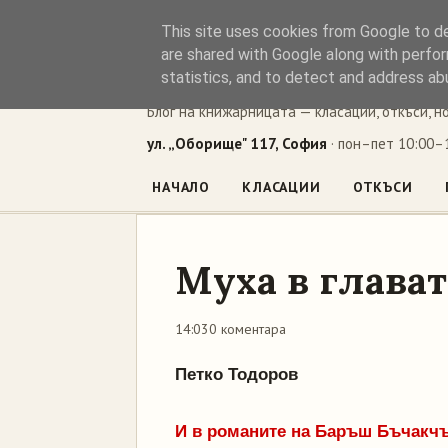
This site uses cookies from Google to del
Книжен ъг
are shared with Google along with perfor
statistics, and to detect and address ab
Блог на книжарницата — класации, откъси, н
ул. „Оборище" 117, София
· пон–пет 10:00–1
НАЧАЛО
КЛАСАЦИИ
ОТКЪСИ
Муха в глават
14:03
0 коментара
Петко Тодоров
И в романите на Баръш Бъчакчъ