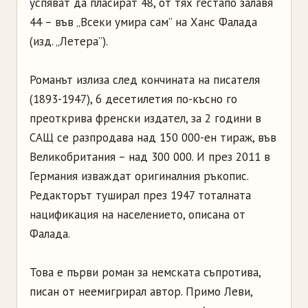
успяват да пласират 48, от тях гестапо залавя
44 – във „Всеки умира сам” на Ханс Фалада
(изд. „Летера”).
Романът излиза след кончината на писателя
(1893-1947), 6 десетилетия по-късно го
преоткрива френски издател, за 2 години в
САЩ се разпродава над 150 000-ен тираж, във
Великобритания – над 300 000. И през 2011 в
Германия изваждат оригиналния ръкопис.
Редакторът туширал през 1947 тоталната
нацификация на населението, описана от
Фалада.
Това е първи роман за немската съпротива,
писан от неемигрирал автор. Примо Леви,