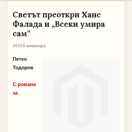
Светът преоткри Ханс
Фалада и „Всеки умира
сам”
20:32
0 коментара
Петко
Тодоров
С романа
за