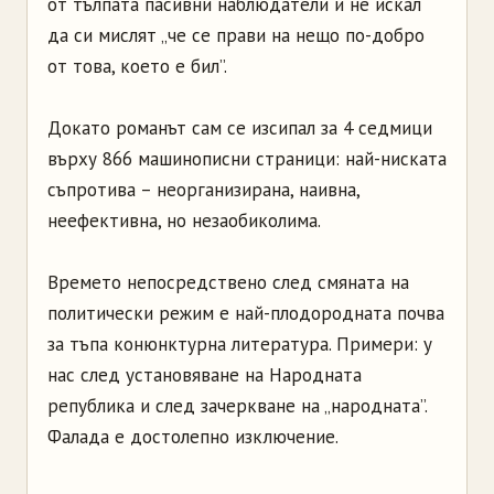
от тълпата пасивни наблюдатели и не искал
да си мислят „че се прави на нещо по-добро
от това, което е бил”.
Докато романът сам се изсипал за 4 седмици
върху 866 машинописни страници: най-ниската
съпротива – неорганизирана, наивна,
неефективна, но незаобиколима.
Времето непосредствено след смяната на
политически режим е най-плодородната почва
за тъпа конюнктурна литература. Примери: у
нас след установяване на Народната
република и след зачеркване на „народната”.
Фалада е достолепно изключение.