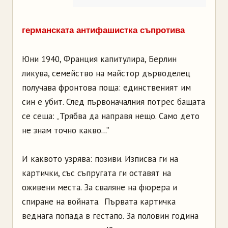
германската антифашистка съпротива
Юни 1940, Франция капитулира, Берлин
ликува, семейство на майстор дърводелец
получава фронтова поща: единственият им
син е убит. След първоначалния потрес бащата
се сеща: „Трябва да направя нещо. Само дето
не знам точно какво...”
И каквото узрява: позиви. Изписва ги на
картички, със съпругата ги оставят на
оживени места. За сваляне на фюрера и
спиране на войната. Първата картичка
веднага попада в гестапо. За половин година