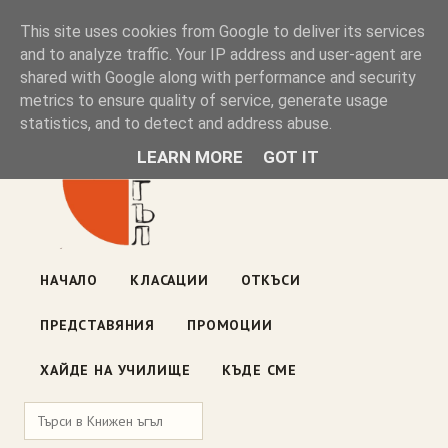
Книжен ъгъл
This site uses cookies from Google to deliver its services
and to analyze traffic. Your IP address and user-agent are
shared with Google along with performance and security
Блог на книжарницата — класации, откъси, нови книги
metrics to ensure quality of service, generate usage
ул. „Оборище" 117, София
· пон–пет 10:00–19:00 ·
statistics, and to detect and address abuse.
събота 10:00–16:00
LEARN MORE
GOT IT
НАЧАЛО
КЛАСАЦИИ
ОТКЪСИ
ПРЕДСТАВЯНИЯ
ПРОМОЦИИ
ХАЙДЕ НА УЧИЛИЩЕ
КЪДЕ СМЕ