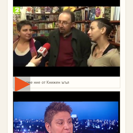
Това сме ние от Книжен ъгъл