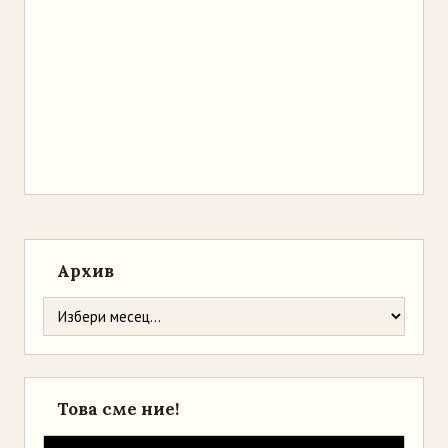
Архив
Това сме ние!