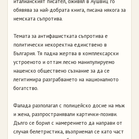
италианският писател, оживял в Аушвиц го
обявява за най-добрата книга, писана някога за
немската съпротива.
Темата за антифашистката съпротива е
политически некоректна единствено в
България. Тя падна жертва в комплексарски
устроеното и оттам лесно манипулируемо
нашенско обществено съзнание за да се
легитимира разграбването на националното
богатство.
Фалада разполагал с полицейско досие на мъж
и жена, разпространявали картички-позиви.
Дълго се борил с намерението да направи от
случая белетристика, възприемал се като част