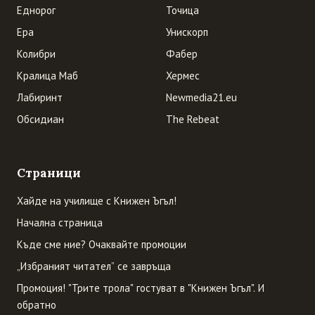
Еднорог
Точица
Ера
Унискорп
Колибри
Фабер
Кралица Маб
Хермес
Лабиринт
Newmedia21.eu
Обсидиан
The Rebeat
Страници
Хайде на училище с Книжен Ъгъл!
Начална страница
Къде сме ние? Очаквайте промоции
„Избраният читател” се завръща
Промоция! "Трите трола" гостуват в "Книжен Ъгъл". И
обратно