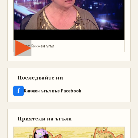
Мая от Книжен ъгъл
Последвайте ни
f
Книжен ъгъл във Facebook
Приятели на ъгъла