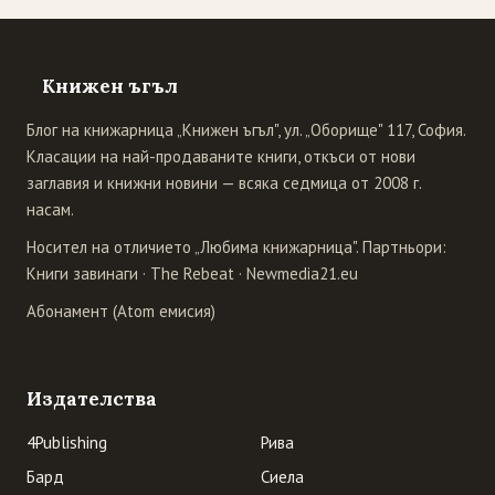
Книжен ъгъл
Блог на книжарница „Книжен ъгъл", ул. „Оборище" 117, София.
Класации на най-продаваните книги, откъси от нови
заглавия и книжни новини — всяка седмица от 2008 г.
насам.
Носител на отличието „Любима книжарница". Партньори:
Книги завинаги
·
The Rebeat
·
Newmedia21.eu
Абонамент (Atom емисия)
Издателства
4Publishing
Рива
Бард
Сиела