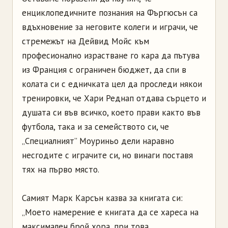
енциклопедичните познания на Фъргюсън са
вдъхновение за неговите колеги и играчи, че
стремежът на Дейвид Мойс към
професионално израстване го кара да пътува
из Франция с ограничен бюджет, да спи в
колата си с едничката цел да проследи някои
тренировки, че Хари Реднап отдава сърцето и
душата си във всичко, което прави както във
футбола, така и за семейството си, че
„Специалният” Моуриньо дели наравно
несгодите с играчите си, но винаги поставя
тях на първо място.
Самият Марк Карсън казва за книгата си:
„Моето намерение е книгата да се хареса на
максимален брой хора, при това