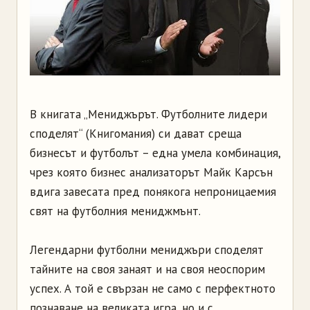
В книгата „Мениджърът. Футболните лидери
споделят“ (Книгомания) си дават среща
бизнесът и футболът – една умела комбинация,
чрез която бизнес анализаторът Майк Карсън
вдига завесата пред понякога непроницаемия
свят на футболния мениджмънт.
Легендарни футболни мениджъри споделят
тайните на своя занаят и на своя неоспорим
успех. А той е свързан не само с перфектното
познаване на великата игра, но и с