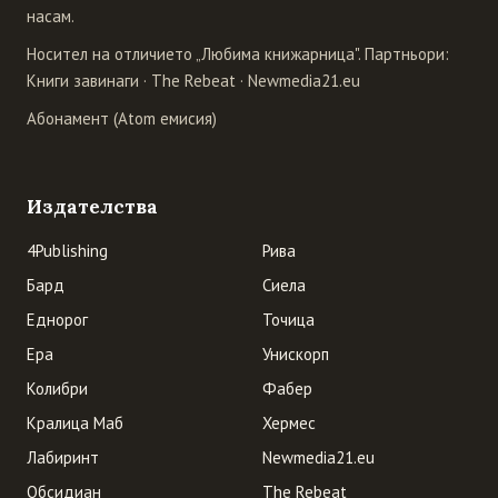
насам.
Носител на отличието „Любима книжарница". Партньори:
Книги завинаги
·
The Rebeat
·
Newmedia21.eu
Абонамент (Atom емисия)
Издателства
4Publishing
Рива
Бард
Сиела
Еднорог
Точица
Ера
Унискорп
Колибри
Фабер
Кралица Маб
Хермес
Лабиринт
Newmedia21.eu
Обсидиан
The Rebeat