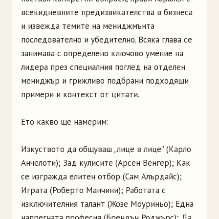
всекидневните предизвикателства в бизнеса
и извежда темите на мениджмънта
последователно и убедително. Всяка глава се
занимава с определено ключово умение на
лидера през специалния поглед на отделен
мениджър и грижливо подбрани подходящи
примери и контекст от цитати.
Ето какво ще намерим:
Изкуството да общуваш „лице в лице” (Карло
Анчелоти); Зад кулисите (Арсен Венгер); Как
се изгражда елитен отбор (Сам Алърдайс);
Играта (Роберто Манчини); Работата с
изключителния талант (Жозе Моуриньо); Една
напрегната професия (Брендън Роджърс); Да