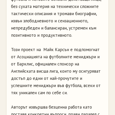
без сухата материя на технически сложните
тактически описания и тромави биографии,
извън злободневното и сензационното,
непредубеден и балансиран, устремен към
позитивното и продуктивното.
Този проект на Майк Карсън е подпомогнат
от Асоциацията на футболните мениджъри и
от Барклис, официален спонсор на
Английската висша лига, които му осигуряват
достъп до едни от най-прочутите и
успешните мениджъри във футбола, всеки от
тях уникален сам по себе си.
Авторът извършва безценна работа като
поставя конкретни въпроси, прави паралел с