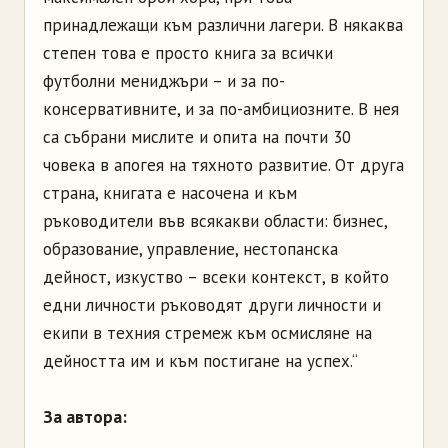
принадлежащи към различни лагери. В някаква
степен това е просто книга за всички
футболни мениджъри – и за по-
консервативните, и за по-амбициозните. В нея
са събрани мислите и опита на почти 30
човека в апогея на тяхното развитие. От друга
страна, книгата е насочена и към
ръководители във всякакви области: бизнес,
образование, управление, нестопанска
дейност, изкуство – всеки контекст, в който
едни личности ръководят други личности и
екипи в техния стремеж към осмисляне на
дейността им и към постигане на успех.“
За автора: