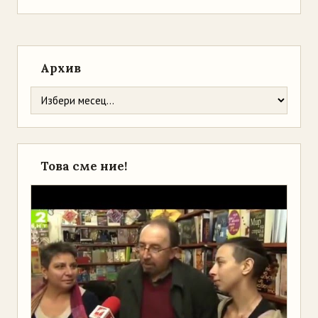
Архив
Това сме ние!