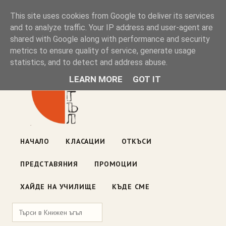
Книжен ъгъл
This site uses cookies from Google to deliver its services
and to analyze traffic. Your IP address and user-agent are
shared with Google along with performance and security
Блог на книжарницата — класации, откъси, нови книги
metrics to ensure quality of service, generate usage
ул. „Оборище" 117, София
· пон–пет 10:00–19:00 ·
statistics, and to detect and address abuse.
събота 10:00–16:00
LEARN MORE
GOT IT
НАЧАЛО
КЛАСАЦИИ
ОТКЪСИ
ПРЕДСТАВЯНИЯ
ПРОМОЦИИ
ХАЙДЕ НА УЧИЛИЩЕ
КЪДЕ СМЕ