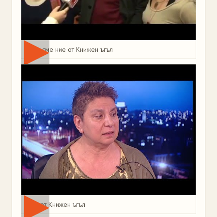
Това сме ние от Книжен ъгъл
Мая от Книжен ъгъл