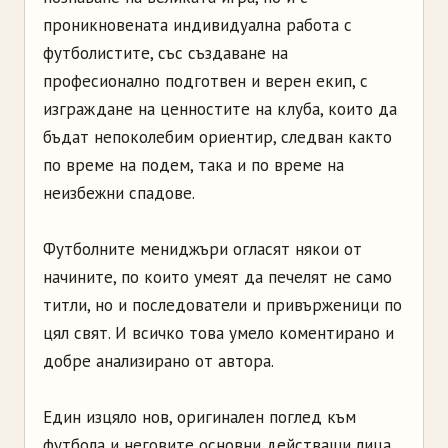
проникновената индивидуална работа с
футболистите, със създаване на
професионално подготвен и верен екип, с
изграждане на ценностите на клуба, които да
бъдат непоколебим ориентир, следван както
по време на подем, така и по време на
неизбежни спадове.
Футболните мениджъри огласят някои от
начините, по които умеят да печелят не само
титли, но и последователи и привърженици по
цял свят. И всичко това умело коментирано и
добре анализирано от автора.
Един изцяло нов, оригинален поглед към
футбола и неговите основни действащи лица,