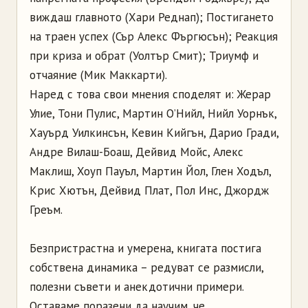
виждаш главното (Хари Реднап); Постигането
на траен успех (Сър Алекс Фъргюсън); Реакция
при криза и обрат (Уолтър Смит); Триумф и
отчаяние (Мик Маккарти).
Наред с това свои мнения споделят и: Жерар
Улие, Тони Пулис, Мартин О’Нийл, Нийл Уорнък,
Хауърд Уилкинсън, Кевин Кийгън, Дарио Гради,
Андре Вилаш-Боаш, Дейвид Мойс, Алекс
Маклиш, Хоуп Пауъл, Мартин Йол, Глен Ходъл,
Крис Хютън, Дейвид Плат, Пол Инс, Джордж
Греъм.
Безпристрастна и умерена, книгата постига
собствена динамика – редуват се размисли,
полезни съвети и анекдотични примери.
Оставаме поразени да научим, че