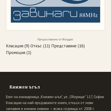
Предоставено от
Blogger
.
Класация
(9)
Откъс
(11)
Представяне
(16)
Промоция
(1)
Книжен ъгъл
Блог на книжарница „Книжен ъгъл", ул. „Оборище" 117, София.
Класации на най-продаваните книги, откъси от нови
заглавия и книжни новини — всяка седмица от 2008 г.