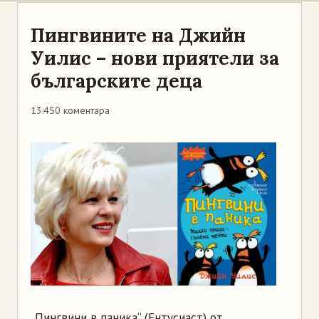
Пингвините на Джийн
Уилис – нови приятели за
българските деца
13:45
0 коментара
„Пингвини в паника“ (Ентусиаст) от