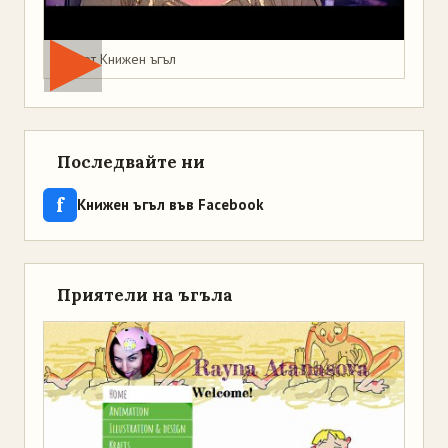
Мая от Книжен ъгъл
Последвайте ни
f
Книжен ъгъл във Facebook
Приятели на ъгъла