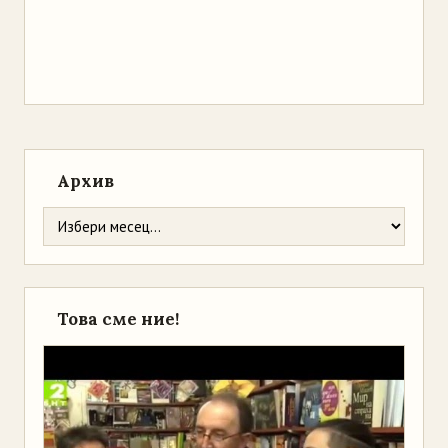
Архив
Това сме ние!