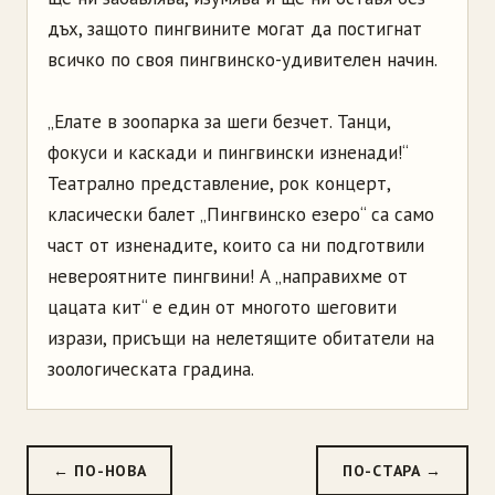
дъх, защото пингвините могат да постигнат
всичко по своя пингвинско-удивителен начин.
„Елате в зоопарка за шеги безчет. Танци,
фокуси и каскади и пингвински изненади!“
Театрално представление, рок концерт,
класически балет „Пингвинско езеро“ са само
част от изненадите, които са ни подготвили
невероятните пингвини! А „направихме от
цацата кит“ е един от многото шеговити
изрази, присъщи на нелетящите oбитатели на
зоологическата градина.
← ПО-НОВА
ПО-СТАРА →