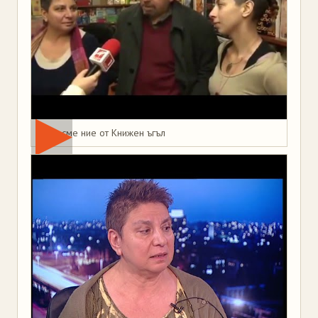
Това сме ние от Книжен ъгъл