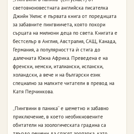
световноизвестната английска писателка
Джийн Уилис е първата книга от поредицата
за забавните пингвинчета, която покори
сърцата на милиони деца по света. Книгата е
бестселър в Англия, Австралия, САЩ, Канада,
Германия, а популярността ѝ стига до
далечната Южна Африка. Преведена е на
френски, немски, италиански, испански,
холандски, а вече и на български език
специално за малките читатели в превод на
Катя Перчинкова.
„Пингвини в паника“ е шеметно и забавно
приключение, в което необикновените
обитатели на зоологическата градина са
твърдо решени да спасят зоопарка, като