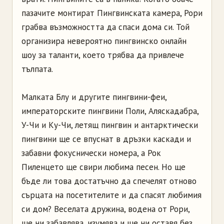
пазачите монтират Пингвинската камера, Рори
грабва възможността да спаси дома си. Той
организира невероятно пингвинско онлайн
шоу за таланти, което трябва да привлече
тълпата.
Малката Блу и другите пингвини-феи,
императорските пингвини Поли, Аляскадабра,
У-Чи и Ку-Чи, летящ пингвин и антарктически
пингвини ще се впуснат в дръзки каскади и
забавни фокуснически номера, а Рок
Пиленцето ще свири любима песен. Но ще
бъде ли това достатъчно да спечелят отново
сърцата на посетителите и да спасят любимия
си дом? Веселата дружина, водена от Рори,
ще ни забавлява, изумява и ще ни оставя без