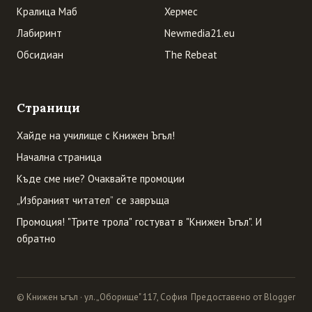
Кралица Маб
Хермес
Лабиринт
Newmedia21.eu
Обсидиан
The Rebeat
Страници
Хайде на училище с Книжен Ъгъл!
Начална страница
Къде сме ние? Очаквайте промоции
„Избраният читател” се завръща
Промоция! "Трите трола" гостуват в "Книжен Ъгъл". И
обратно
© Книжен ъгъл · ул. „Оборище" 117, София
Предоставено от Blogger