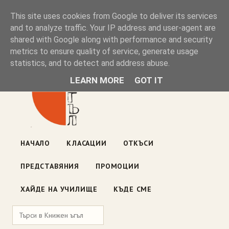
Книжен ъгъл
This site uses cookies from Google to deliver its services
and to analyze traffic. Your IP address and user-agent are
shared with Google along with performance and security
Блог на книжарницата — класации, откъси, нови книги
metrics to ensure quality of service, generate usage
ул. „Оборище" 117, София
· пон–пет 10:00–19:00 ·
statistics, and to detect and address abuse.
събота 10:00–16:00
LEARN MORE
GOT IT
НАЧАЛО
КЛАСАЦИИ
ОТКЪСИ
ПРЕДСТАВЯНИЯ
ПРОМОЦИИ
ХАЙДЕ НА УЧИЛИЩЕ
КЪДЕ СМЕ