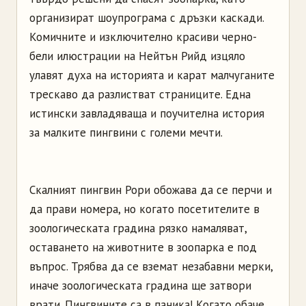
организират шоупрограма с дръзки каскади.
Комичните и изключително красиви черно-
бели илюстрации на Нейтън Рийд изцяло
улавят духа на историята и карат малчуганите
трескаво да разлистват страниците. Една
истински завладяваща и поучителна история
за малките пингвини с големи мечти.
Скалният пингвин Рори обожава да се перчи и
да прави номера, но когато посетителите в
зоологическата градина рязко намаляват,
оставането на животните в зоопарка е под
въпрос. Трябва да се вземат незабавни мерки,
иначе зоологическата градина ще затвори
врати. Пингвините са в паника! Когато обаче