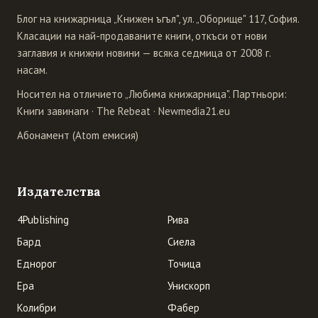
Блог на книжарница „Книжен ъгъл", ул. „Оборище" 117, София.
Класации на най-продаваните книги, откъси от нови
заглавия и книжни новини — всяка седмица от 2008 г.
насам.
Носител на отличието „Любима книжарница". Партньори:
Книги завинаги
·
The Rebeat
·
Newmedia21.eu
Абонамент (Atom емисия)
Издателства
4Publishing
Рива
Бард
Сиела
Еднорог
Точица
Ера
Унискорп
Колибри
Фабер