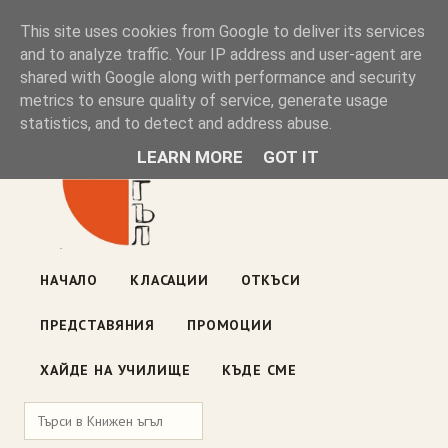
Книжен ъгъл
This site uses cookies from Google to deliver its services
and to analyze traffic. Your IP address and user-agent are
shared with Google along with performance and security
Блог на книжарницата — класации, откъси, нови книги
metrics to ensure quality of service, generate usage
ул. „Оборище" 117, София
· пон–пет 10:00–19:00 ·
statistics, and to detect and address abuse.
събота 10:00–16:00
LEARN MORE
GOT IT
НАЧАЛО
КЛАСАЦИИ
ОТКЪСИ
ПРЕДСТАВЯНИЯ
ПРОМОЦИИ
ХАЙДЕ НА УЧИЛИЩЕ
КЪДЕ СМЕ