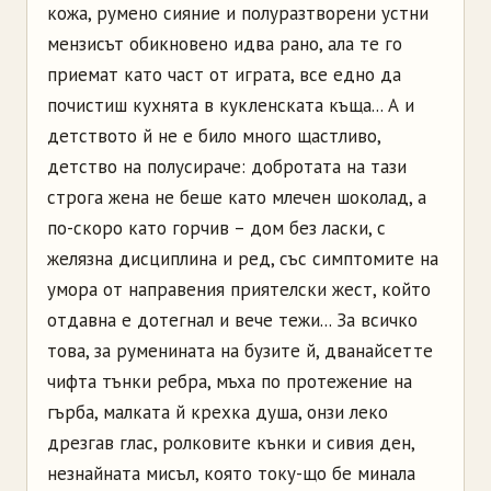
кожа, румено сияние и полуразтворени устни
мензисът обикновено идва рано, ала те го
приемат като част от играта, все едно да
почистиш кухнята в кукленската къща... А и
детството й не е било много щастливо,
детство на полусираче: добротата на тази
строга жена не беше като млечен шоколад, а
по-скоро като горчив – дом без ласки, с
желязна дисциплина и ред, със симптомите на
умора от направения приятелски жест, който
отдавна е дотегнал и вече тежи... За всичко
това, за руменината на бузите й, дванайсетте
чифта тънки ребра, мъха по протежение на
гърба, малката й крехка душа, онзи леко
дрезгав глас, ролковите кънки и сивия ден,
незнайната мисъл, която току-що бе минала