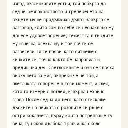
изпод възсинкавите устни, той побърза да
седне. Безпокойството и треперенето на
ръцете му не продължиха дълго. Завърза се
разговор, който сам по себе си неочаквано му
донесе удовлетворение; тежестта в гърдите
му изчезна, олекна му и той почти се
развесели. Тя се появи, като ситнеше с
кънките си, точно както бе направила и
предишния ден. Светлосивите й очи се спряха
върху него за миг, въпреки че не той, а
плетачката говореше в този момент, и след
като го измери с поглед, извърна нехайно
глава. После седна до него, като стискаше
дъските на пейката с розовите си ръце с
остри кокалчета, върху които потрепваше ту
вена, ту някоя дълбока трапчинка около