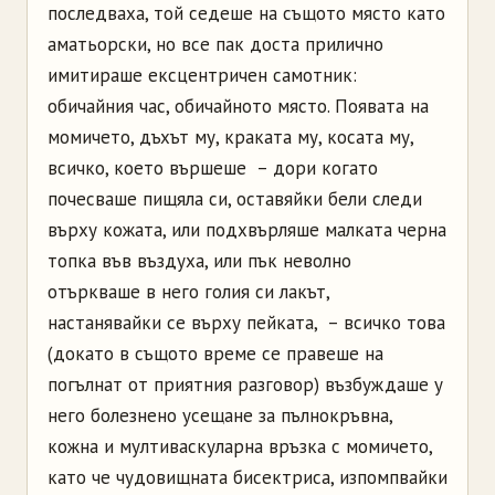
последваха, той седеше на същото място като
аматьорски, но все пак доста прилично
имитираше ексцентричен самотник:
обичайния час, обичайното място. Появата на
момичето, дъхът му, краката му, косата му,
всичко, което вършеше – дори когато
почесваше пищяла си, оставяйки бели следи
върху кожата, или подхвърляше малката черна
топка във въздуха, или пък неволно
отъркваше в него голия си лакът,
настанявайки се върху пейката, – всичко това
(докато в същото време се правеше на
погълнат от приятния разговор) възбуждаше у
него болезнено усещане за пълнокръвна,
кожна и мултиваскуларна връзка с момичето,
като че чудовищната бисектриса, изпомпвайки