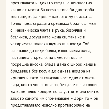
през главата й, докато гледаше неизвестно
какво от моста. За всичко това би дал торба
жълтици, кофа кръв – каквото му поискат...
Точно пред сградата срещнаха брадясал мъж
с чиновническа чанта в ръка, безочлив и
безличен, досущ като жена си, така че и
четиримата влязоха шумно във входа. Той
очакваше да види болна, изпосталяла жена,
настанена в кресло, но вместо това ги
посрещна висока, бледа дама с широк ханш и
брадавица без косъм до едната ноздра на
кръглия й като патладжан нос: едно от онези
лица, които човек описва, без да е в състояние
да каже нещо конкретно за устните или очите,
защото самото им споменаване – дори то – би
представлявало неволно противоречие на