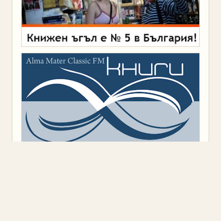
Предоставено от
Blogger
.