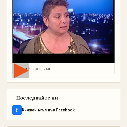
Мая от Книжен ъгъл
Последвайте ни
f
Книжен ъгъл във Facebook