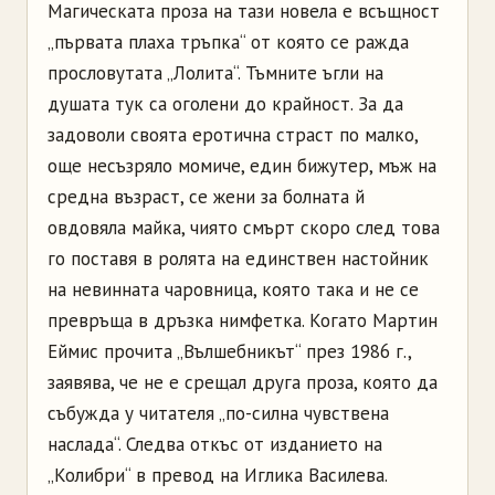
Магическата проза на тази новела е всъщност
„първата плаха тръпка“ от която се ражда
прословутата „Лолита“. Тъмните ъгли на
душата тук са оголени до крайност. За да
задоволи своята еротична страст по малко,
още несъзряло момиче, един бижутер, мъж на
средна възраст, се жени за болната й
овдовяла майка, чиято смърт скоро след това
го поставя в ролята на единствен настойник
на невинната чаровница, която така и не се
превръща в дръзка нимфетка. Когато Мартин
Еймис прочита „Вълшебникът“ през 1986 г.,
заявява, че не е срещал друга проза, която да
събужда у читателя „по-силна чувствена
наслада“. Следва откъс от изданието на
„Колибри“ в превод на Иглика Василева.