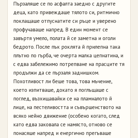
Пързаляше се по асфалта заедно с другите
деца, като привеждаше тялото си, ритмично
поклащаше отпуснатите си ръце и уверено
профучаваше напред. В един момент се
завъртя умело, полата й се заметна и оголи
бедрото. После пък роклята й прилепна така
плътно по гърба, че очерта малка цепнатина, и
с едва забележимо потрепване на прасците тя
продължи да се пързаля заднишком.
Похотливост ли беше това, това мъчение,
което изпитваше, докато я поглъщаше с
поглед, възхищавайки се на пламналото й
лице, на пестеливостта и съвършенството на
всяко нейно движение (особено когато, след
като едва заковала се намясто, отново се
понасяше напред и енергично прегъваше