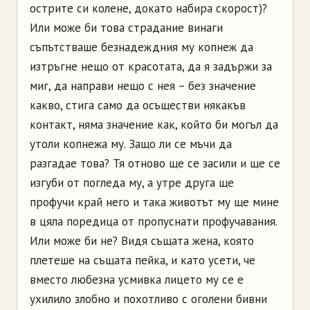
острите си колене, докато набира скорост)?
Или може би това страдание винаги
съпътстваше безнадеждния му копнеж да
изтръгне нещо от красотата, да я задържи за
миг, да направи нещо с нея – без значение
какво, стига само да осъществи някакъв
контакт, няма значение как, който би могъл да
утоли копнежа му. Защо ли се мъчи да
разгадае това? Тя отново ще се засили и ще се
изгуби от погледа му, а утре друга ще
профучи край него и така животът му ще мине
в цяла поредица от пропуснати профучавания.
Или може би не? Видя същата жена, която
плетеше на същата пейка, и като усети, че
вместо любезна усмивка лицето му се е
ухилило злобно и похотливо с оголени бивни