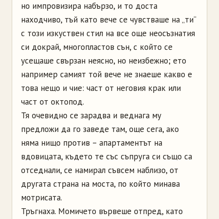
но импровизира набързо, и то доста
находчиво, тъй като вече се чувстваше на „ти“
с този изкуствен стил на все още неосъзнатия
си докрай, многопластов сън, с който се
усещаше свързан неясно, но неизбежно; ето
например самият той вече не знаеше какво е
това нещо и чие: част от неговия крак или
част от октопод.
Тя очевидно се зарадва и веднага му
предложи да го заведе там, още сега, ако
няма нищо против – апартаментът на
вдовицата, където те със съпруга си също са
отседнали, се намирал съвсем наблизо, от
другата страна на моста, по който минава
мотрисата.
Тръгнаха. Момичето вървеше отпред, като