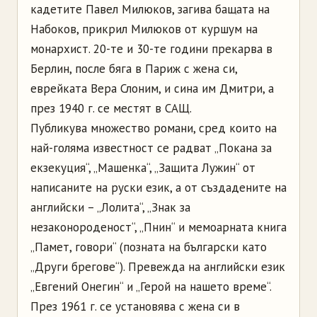
кадетите Павел Милюков, загива бащата на
Набоков, прикрил Милюков от куршум на
монархист. 20-те и 30-те години прекарва в
Берлин, после бяга в Париж с жена си,
еврейката Вера Слоним, и сина им Дмитри, а
през 1940 г. се местят в САЩ.
Публикува множество романи, сред които на
най-голяма известност се радват „Покана за
екзекуция“, „Машенка“, „Защита Лужин“ от
написаните на руски език, а от създадените на
английски – „Лолита“, „Знак за
незаконороденост“, „Пнин“ и мемоарната книга
„Памет, говори“ (позната на български като
„Други брегове“). Превежда на английски език
„Евгений Онегин“ и „Герой на нашето време“.
През 1961 г. се установява с жена си в