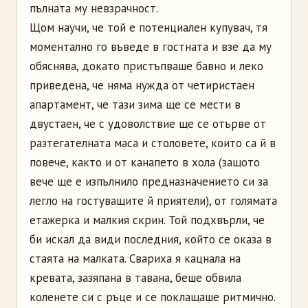
пълната му невзрачност.
Щом научи, че той е потенциален купувач, тя
моментално го въведе в гостната и взе да му
обяснява, докато пристъпваше бавно и леко
приведена, че няма нужда от четиристаен
апартамент, че тази зима ще се мести в
двустаен, че с удоволствие ще се отърве oт
разтегателната маса и столовете, които са й в
повече, както и от канапето в хола (защото
вече ще е изпълнило предназначението си за
легло на гостуващите й приятели), от голямата
етажерка и малкия скрин. Той подхвърли, че
би искал да види последния, който се оказа в
стаята на малката. Свариха я кацнала на
кревата, зазяпана в тавана, беше обвила
коленете си с ръце и се поклащаше ритмично.