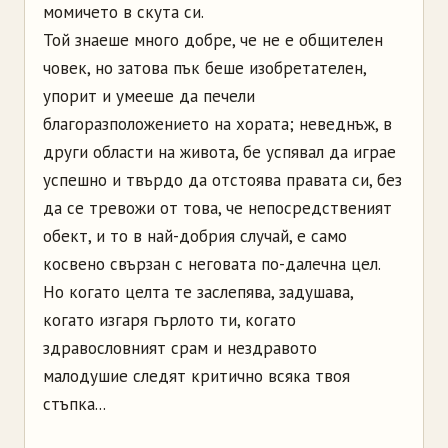
момичето в скута си.
Той знаеше много добре, че не е общителен
човек, но затова пък беше изобретателен,
упорит и умееше да печели
благоразположението на хората; неведнъж, в
други области на живота, бе успявал да играе
успешно и твърдо да отстоява правата си, без
да се тревожи от това, че непосредственият
обект, и то в най-добрия случай, е само
косвено свързан с неговата по-далечна цел.
Но когато целта те заслепява, задушава,
когато изгаря гърлото ти, когато
здравословният срам и нездравото
малодушие следят критично всяка твоя
стъпка...