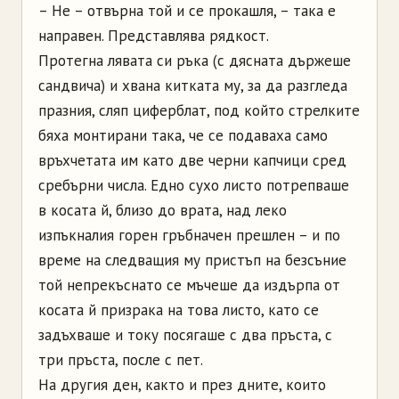
– Не – отвърна той и се прокашля, – така е
направен. Представлява рядкост.
Протегна лявата си ръка (с дясната държеше
сандвича) и хвана китката му, за да разгледа
празния, сляп циферблат, под който стрелките
бяха монтирани така, че се подаваха само
връхчетата им като две черни капчици сред
сребърни числа. Едно сухо листо потрепваше
в косата й, близо до врата, над леко
изпъкналия горен гръбначен прешлен – и по
време на следващия му пристъп на безсъние
той непрекъснато се мъчеше да издърпа от
косата й призрака на това листо, като се
задъхваше и току посягаше с два пръста, с
три пръста, после с пет.
На другия ден, както и през дните, които