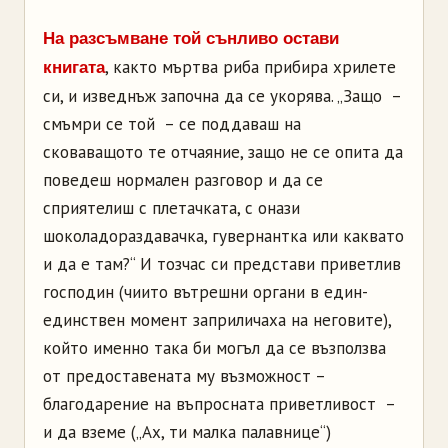
На разсъмване той сънливо остави
, както мъртва риба прибира хрилете
книгата
си, и изведнъж започна да се укорява. „Защо –
смъмри се той – се поддаваш на
сковаващото те отчаяние, защо не се опита да
поведеш нормален разговор и да се
сприятелиш с плетачката, с онази
шоколадораздавачка, гувернантка или каквато
и да е там?“ И тозчас си представи приветлив
господин (чиито вътрешни органи в един-
единствен момент заприличаха на неговите),
който именно така би могъл да се възползва
от предоставената му възможност –
благодарение на въпросната приветливост –
и да вземе („Ах, ти малка палавнице“)