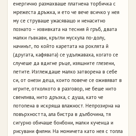
енергично размахваше платнена торбичка с
мрежеста дръжка, и ето че вече всичко у нея
му се струваше ужасяващо и ненаситно
познато – извивката на тесния й гръб, двата
малки гъвкави, кръгли мускула по-долу,
начинът, по който каретата на роклята й
(другата, кафявата) се удължаваха, когато се
случеше да вдигне ръце, изящните глезени,
петите. Изглеждаше малко затворена в себе
си, от онези деца, които повече се оживяват в
игрите, отколкото в разговор, не беше нито
свенлива, нито дръзка, с душа, като че
потопена в искряща влажност. Непрозирна на
повърхността, ала бистра в дълбочина, тя
сигурно обичаше бонбони, малки кученца и
рисувани филми. На момичета като нея с топла