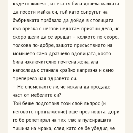
където живеят; и сега тя била довела малката
да посети майка си, тъй като съпругът на
бъбривката трябвало да дойде в столицата
във връзка с негови недотам приятни дела, но
скоро щели да се връщат – колкото по-скоро,
толкова по-добре, защото присъствието на
момичето само дразнело вдовицата, която
била изключително почтена жена, ала
напоследък станала крайно капризна и само
треперела над здравето си.
– Не споменахте ли, че искала да продаде
част от мебелите си?
Той беше подготвил този свой въпрос (и
неговото продължение) още през нощта, дори
го бе репетирал на тих глас в пулсиращата
тишина на мрака; след като се бе убедил, че