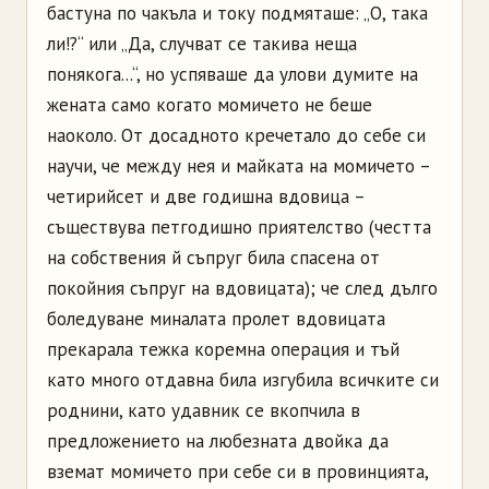
бастуна по чакъла и току подмяташе: „О, така
ли!?“ или „Да, случват се такива неща
понякога...“, но успяваше да улови думите на
жената само когато момичето не беше
наоколо. От досадното кречетало до себе си
научи, че между нея и майката на момичето –
четирийсет и две годишна вдовица –
съществува петгодишно приятелство (честта
на собствения й съпруг била спасена от
покойния съпруг на вдовицата); че след дълго
боледуване миналата пролет вдовицата
прекарала тежка коремна операция и тъй
като много отдавна била изгубила всичките си
роднини, като удавник се вкопчила в
предложението на любезната двойка да
вземат момичето при себе си в провинцията,