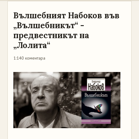
Вълшебният Набоков във
„Вълшебникът“ -
предвестникът на
„Лолита“
1:14
0 коментара