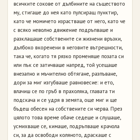
всичките сокове от дълбините на съществото
му, стигаше до нея като пулсиращ пунктир,
като че момичето израстваше от него, като че
с всяко неволно движение подръпваше и
разклащаше собствените си жизнени връзки,
дълбоко вкоренени в неговите вътрешности,
така че, когато тя рязко променяше позата си
или пък се затичваше напред, той усещаше
внезапно и мъчително обтягане, разпъване,
дори за миг изгубваше равновесие: и ето,
влачиш се по гръб в прахоляка, главата ти
подскача и се удря в земята, още миг и ще
бъдеш обесен на собствените си черва. През
цялото това време обаче седеше и слушаше,
усмихваше се, кимаше, подръпваше крачола
си, за да освободи коляното, драскаше с