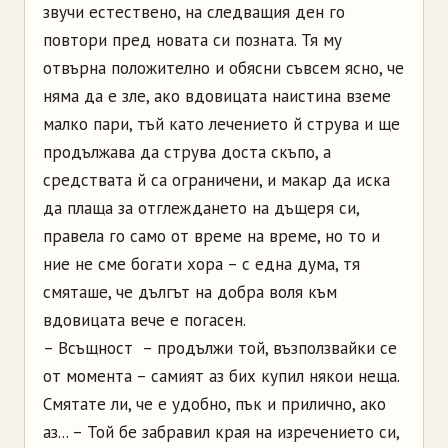
звучи естествено, на следващия ден го
повтори пред новата си позната. Тя му
отвърна положително и обясни съвсем ясно, че
няма да е зле, ако вдовицата наистина вземе
малко пари, тъй като лечението й струва и ще
продължава да струва доста скъпо, а
средствата й са ограничени, и макар да иска
да плаща за отглеждането на дъщеря си,
правела го само от време на време, но то и
ние не сме богати хора – с една дума, тя
смяташе, че дългът на добра воля към
вдовицата вече е погасен.
– Всъщност – продължи той, възползвайки се
от момента – самият аз бих купил някои неща.
Смятате ли, че е удобно, пък и прилично, ако
аз... – Той бе забравил края на изречението си,