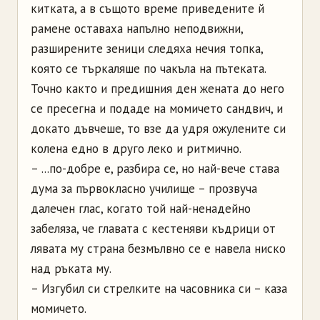
китката, а в същото време приведените й
рамене оставаха напълно неподвижни,
разширените зеници следяха нечия топка,
която се търкаляше по чакъла на пътеката.
Точно както и предишния ден жената до него
се пресегна и подаде на момичето сандвич, и
докато дъвчеше, то взе да удря ожулените си
колена едно в друго леко и ритмично.
– ...по-добре е, разбира се, но най-вече става
дума за първокласно училище – прозвуча
далечен глас, когато той най-ненадейно
забеляза, че главата с кестеняви къдрици от
лявата му страна безмълвно се е навела ниско
над ръката му.
– Изгубил си стрелките на часовника си – каза
момичето.