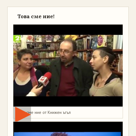
Това сме ние!
Това сме ние от Книжен ъгъл