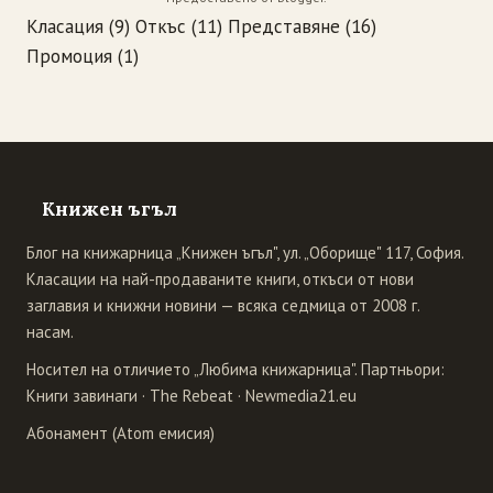
Класация
(9)
Откъс
(11)
Представяне
(16)
Промоция
(1)
Книжен ъгъл
Блог на книжарница „Книжен ъгъл", ул. „Оборище" 117, София.
Класации на най-продаваните книги, откъси от нови
заглавия и книжни новини — всяка седмица от 2008 г.
насам.
Носител на отличието „Любима книжарница". Партньори:
Книги завинаги
·
The Rebeat
·
Newmedia21.eu
Абонамент (Atom емисия)