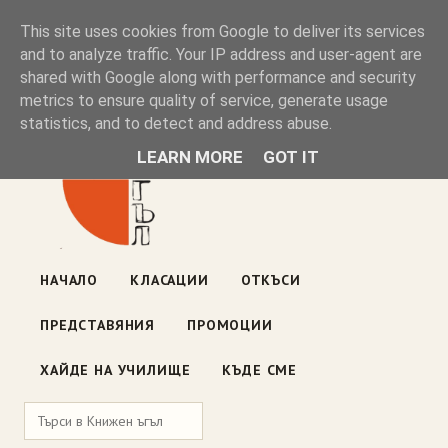
Книжен ъгъл
This site uses cookies from Google to deliver its services
and to analyze traffic. Your IP address and user-agent are
shared with Google along with performance and security
Блог на книжарницата — класации, откъси, нови книги
metrics to ensure quality of service, generate usage
ул. „Оборище" 117, София
· пон–пет 10:00–19:00 ·
statistics, and to detect and address abuse.
събота 10:00–16:00
LEARN MORE
GOT IT
НАЧАЛО
КЛАСАЦИИ
ОТКЪСИ
ПРЕДСТАВЯНИЯ
ПРОМОЦИИ
ХАЙДЕ НА УЧИЛИЩЕ
КЪДЕ СМЕ