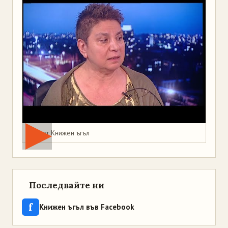
Мая от Книжен ъгъл
Последвайте ни
f
Книжен ъгъл във Facebook