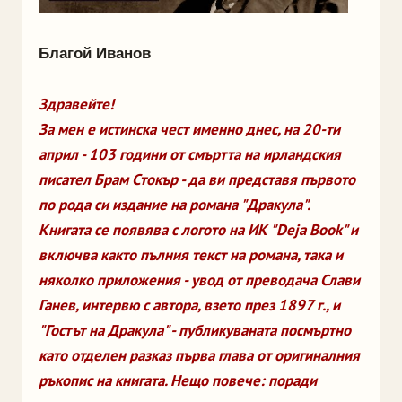
Благой Иванов
Здравейте!
За мен е истинска чест именно днес, на 20-ти
април - 103 години от смъртта на ирландския
писател Брам Стокър - да ви представя първото
по рода си издание на романа "Дракула".
Книгата се появява с логото на ИК "Deja Book" и
включва както пълния текст на романа, така и
няколко приложения - увод от преводача Слави
Ганев, интервю с автора, взето през 1897 г., и
"Гостът на Дракула" - публикуваната посмъртно
като отделен разказ първа глава от оригиналния
ръкопис на книгата. Нещо повече: поради