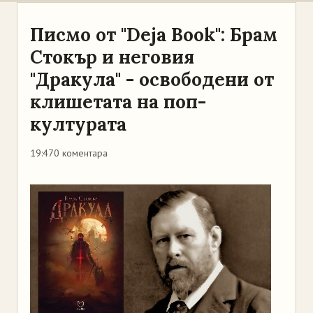
Писмо от "Deja Book": Брам
Стокър и неговия
"Дракула" - освободени от
клишетата на поп-
културата
19:47
0 коментара