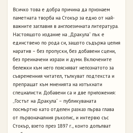
Всичко това е добра причина да признаем
паметната творба на Стокър за едно от най-
важните заглавия в англоезичната литература.
Настоящото издание на „Дракула“ пък е
единствено по рода си, защото съдържа целия
наратив – без пропуски, без добавени сцени,
без преиначени изрази и думи. Включените
бележки към него поясняват непознатото за
съвременния читател, тълкуват подтекста и
препращат към мненията на изтъкнати
специалисти. Добавени са и две приложения:
„Гостът на Дракула“ – публикуваната
посмъртно като отделен разказ първа глава
от първоначалния ръкопис, и интервю със
Стокър, взето през 1897 г., които допълват