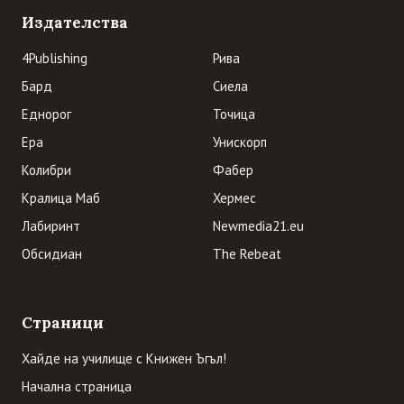
Издателства
4Publishing
Рива
Бард
Сиела
Еднорог
Точица
Ера
Унискорп
Колибри
Фабер
Кралица Маб
Хермес
Лабиринт
Newmedia21.eu
Обсидиан
The Rebeat
Страници
Хайде на училище с Книжен Ъгъл!
Начална страница