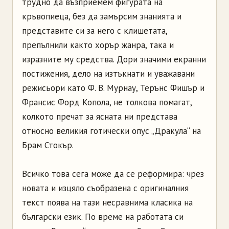
трудно да възприемем фигурата на
кръвопиеца, без да замърсим знанията и
представите си за него с клишетата,
препълнили както хорър жанра, така и
изразните му средства. Дори значими екранни
постижения, дело на изтъкнати и уважавани
режисьори като Ф. В. Мурнау, Терънс Фишър и
Франсис Форд Копола, не толкова помагат,
колкото пречат за ясната ни представа
относно великия готически опус „Дракула“ на
Брам Стокър.
Всичко това сега може да се реформира: чрез
новата и изцяло съобразена с оригиналния
текст поява на тази несравнима класика на
български език. По време на работата си