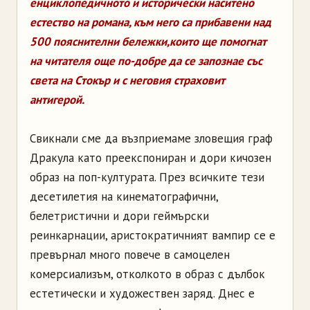
енциклопедичното и исторически наситено
естество на романа, към него са прибавени над
500 пояснителни бележки,които ще помогнат
на читателя още по-добре да се запознае със
света на Стокър и с неговия страховит
антигерой.
Свикнали сме да възприемаме зловещия граф
Дракула като преекспониран и дори кичозен
образ на поп-културата. През всичките тези
десетилетия на кинематографични,
белетристични и дори геймърски
реинкарнации, аристократичният вампир се е
превърнал много повече в самоцелен
комерсиализъм, отколкото в образ с дълбок
естетически и художествен заряд. Днес е