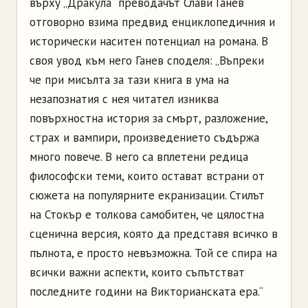
върху „Дракула“ преводачът Слави Ганев
отговорно взима предвид енциклопедичния и
исторически наситен потенциал на романа. В
своя увод към него Ганев споделя: „Въпреки
че при мисълта за тази книга в ума на
незапознатия с нея читател изниква
повърхностна история за смърт, разложение,
страх и вампири, произведението съдържа
много повече. В него са вплетени редица
философски теми, които остават встрани от
сюжета на популярните екранизации. Стилът
на Стокър е толкова самобитен, че цялостна
сценична версия, която да представя всичко в
пълнота, е просто невъзможна. Той се спира на
всички важни аспекти, които съпътстват
последните години на Викторианската ера.“