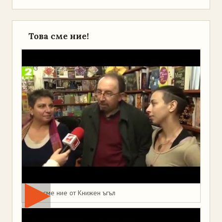
Това сме ние!
Това сме ние от Книжен ъгъл