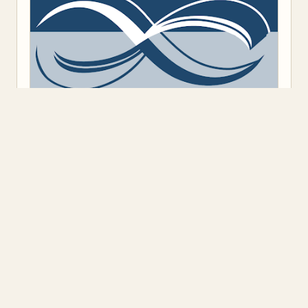
Предоставено от
Blogger
.
Класация
(9)
Откъс
(11)
Представяне
(16)
Промоция
(1)