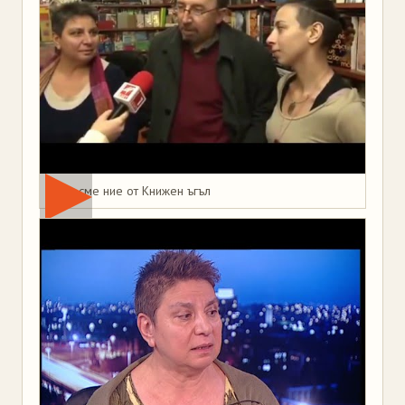
Това сме ние от Книжен ъгъл