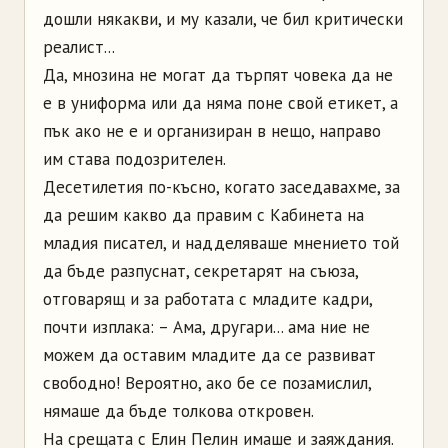
дошли някакви, и му казали, че бил критически
реалист...
Да, мнозина не могат да търпят човека да не
е в униформа или да няма поне свой етикет, а
пък ако не е и организиран в нещо, направо
им става подозрителен.
Десетилетия по-късно, когато заседавахме, за
да решим какво да правим с Кабинета на
младия писател, и надделяваше мнението той
да бъде разпуснат, секретарят на съюза,
отговарящ и за работата с младите кадри,
почти изплака: – Ама, другари... ама ние не
можем да оставим младите да се развиват
свободно! Вероятно, ако бе се позамислил,
нямаше да бъде толкова откровен.
На срещата с Елин Пелин имаше и заяждания.