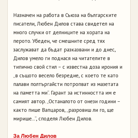
Назначен на работа в Съюза на българските
писатели, Любен Дилов става свидетел на
много случки от делниците на хората на
перото. Убеден, че смешните сред тях
заслужават да бъдат разказвани и до днес,
Дилов умело ги поднася на читателите в
типично свой стил – с известна доза ирония и
„в същото весело безредие, с което те като
палави полтъргайсти потропват из мазетата
на паметта ми“. Гарант за истинността им е
самият автор. „Останалото от онези години –
както пише Вапцаров, „разровиш ли го, ще
мирише...“, споделя Любен Дилов.
За Любен Дилов