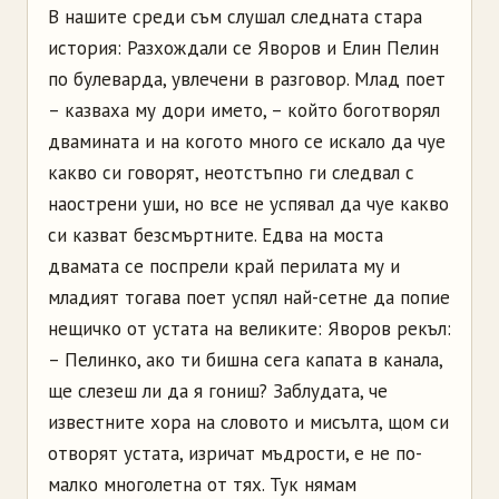
В нашите среди съм слушал следната стара
история: Разхождали се Яворов и Елин Пелин
по булеварда, увлечени в разговор. Млад поет
– казваха му дори името, – който боготворял
двамината и на когото много се искало да чуе
какво си говорят, неотстъпно ги следвал с
наострени уши, но все не успявал да чуе какво
си казват безсмъртните. Едва на моста
двамата се поспрели край перилата му и
младият тогава поет успял най-сетне да попие
нещичко от устата на великите: Яворов рекъл:
– Пелинко, ако ти бишна сега капата в канала,
ще слезеш ли да я гониш? Заблудата, че
известните хора на словото и мисълта, щом си
отворят устата, изричат мъдрости, е не по-
малко многолетна от тях. Тук нямам