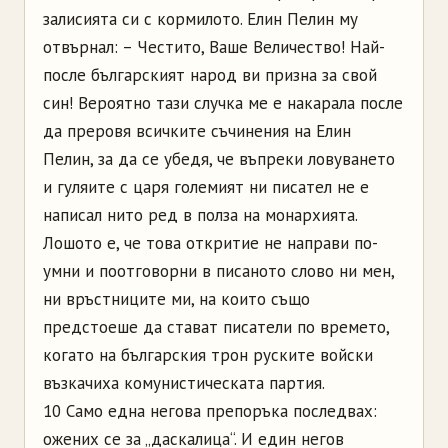
залисията си с кормилото. Елин Пелин му
отвърнал: – Честито, Ваше Величество! Най-
после българският народ ви призна за свой
син! Вероятно тази случка ме е накарала после
да преровя всичките съчинения на Елин
Пелин, за да се убедя, че въпреки ловуването
и гуляите с царя големият ни писател не е
написал нито ред в полза на монархията.
Лошото е, че това откритие не направи по-
умни и поотговорни в писаното слово ни мен,
ни връстниците ми, на които също
предстоеше да стават писатели по времето,
когато на българския трон руските войски
възкачиха комунистическата партия.
10 Само една негова препоръка последвах:
ожених се за „даскалица“. И един негов