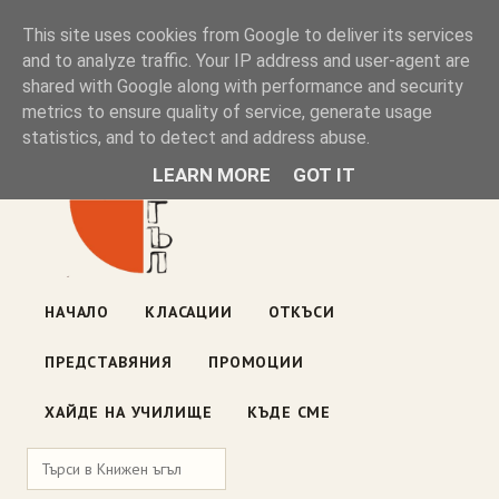
Книжен ъгъл
This site uses cookies from Google to deliver its services
and to analyze traffic. Your IP address and user-agent are
shared with Google along with performance and security
Блог на книжарницата — класации, откъси, нови книги
metrics to ensure quality of service, generate usage
ул. „Оборище" 117, София
· пон–пет 10:00–19:00 ·
statistics, and to detect and address abuse.
събота 10:00–16:00
LEARN MORE
GOT IT
НАЧАЛО
КЛАСАЦИИ
ОТКЪСИ
ПРЕДСТАВЯНИЯ
ПРОМОЦИИ
ХАЙДЕ НА УЧИЛИЩЕ
КЪДЕ СМЕ