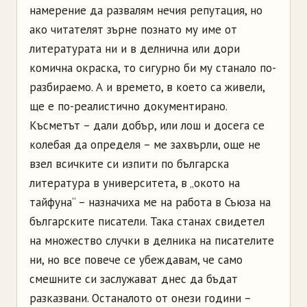
намерение да развалям нечия репутация, но
ако читателят зърне познато му име от
литературата ни и в делнична или дори
комична окраска, то сигурно би му станало по-
разбираемо. А и времето, в което са живели,
ще е по-реалистично документирано.
Късметът – дали добър, или лош и досега се
колебая да определя – ме захвърли, още не
взел всичките си изпити по българска
литература в университета, в „окото на
тайфуна“ – назначиха ме на работа в Съюза на
българските писатели. Така станах свидетел
на множество случки в делника на писателите
ни, но все повече се убеждавам, че само
смешните си заслужават днес да бъдат
разказвани. Останалото от онези години –