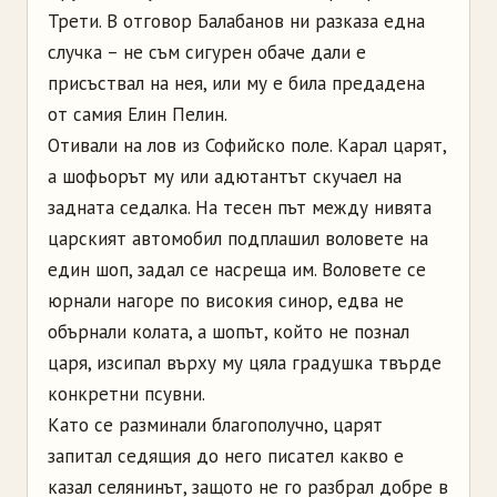
Трети. В отговор Балабанов ни разказа една
случка – не съм сигурен обаче дали е
присъствал на нея, или му е била предадена
от самия Елин Пелин.
Отивали на лов из Софийско поле. Карал царят,
а шофьорът му или адютантът скучаел на
задната седалка. На тесен път между нивята
царският автомобил подплашил воловете на
един шоп, задал се насреща им. Воловете се
юрнали нагоре по високия синор, едва не
обърнали колата, а шопът, който не познал
царя, изсипал върху му цяла градушка твърде
конкретни псувни.
Като се разминали благополучно, царят
запитал седящия до него писател какво е
казал селянинът, защото не го разбрал добре в