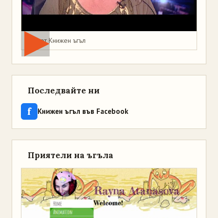
Мая от Книжен ъгъл
Последвайте ни
f
Книжен ъгъл във Facebook
Приятели на ъгъла