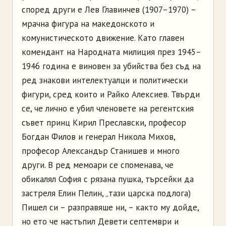
според други е Лев Главинчев (1907–1970) –
мрачна фигура на македонското и
комунистическото движение. Като главен
комендант на Народната милиция през 1945–
1946 година е виновен за убийства без съд на
ред знакови интелектуалци и политически
фигури, сред които и Райко Алексиев. Твърди
се, че лично е убил членовете на регентския
съвет принц Кирил Преславски, професор
Богдан Филов и генерал Никола Михов,
професор Александър Станишев и много
други. В ред мемоари се споменава, че
обикалял София с рязана пушка, търсейки да
застреля Елин Пелин, „тази царска подлога)
Пишел си – разправяше ни, – както му дойде,
но ето че настъпил Девети септември и