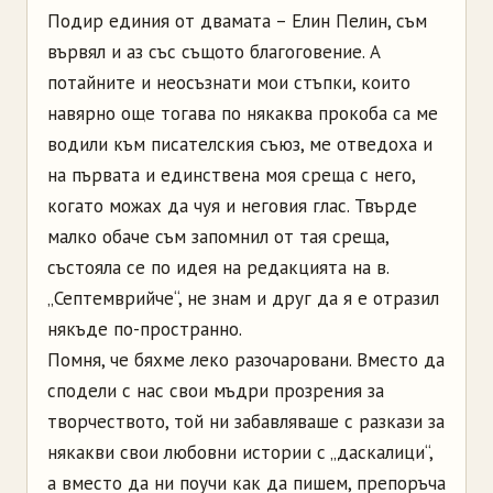
Подир единия от двамата – Елин Пелин, съм
вървял и аз със същото благоговение. А
потайните и неосъзнати мои стъпки, които
навярно още тогава по някаква прокоба са ме
водили към писателския съюз, ме отведоха и
на първата и единствена моя среща с него,
когато можах да чуя и неговия глас. Твърдe
малко обаче съм запомнил от тая среща,
състояла се по идея на редакцията на в.
„Септемврийче“, не знам и друг да я е отразил
някъде по-пространно.
Помня, че бяхме леко разочаровани. Вместо да
сподели с нас свои мъдри прозрения за
творчеството, той ни забавляваше с разкази за
някакви свои любовни истории с „даскалици“,
а вместо да ни поучи как да пишем, препоръча