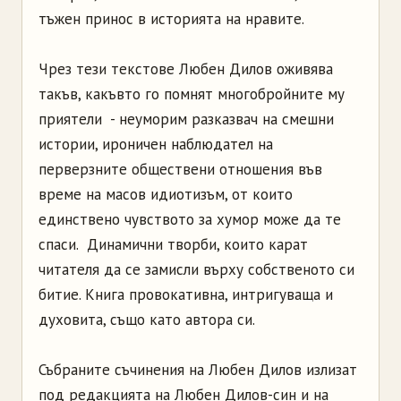
тъжен принос в историята на нравите.
Чрез тези текстове Любен Дилов оживява
такъв, какъвто го помнят многобройните му
приятели - неуморим разказвач на смешни
истории, ироничен наблюдател на
перверзните обществени отношения във
време на масов идиотизъм, от които
единствено чувството за хумор може да те
спаси. Динамични творби, които карат
читателя да се замисли върху собственото си
битие. Книга провокативна, интригуваща и
духовита, също като автора си.
Събраните съчинения на Любен Дилов излизат
под редакцията на Любен Дилов-син и на