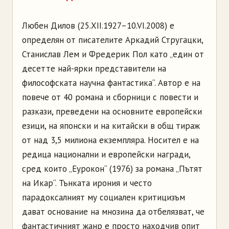
Любен Дилов (25.XII.1927–10.VI.2008) е
определян от писателите Аркадий Стругацки,
Станислав Лем и Фредерик Пол като „един от
десетте най-ярки представители на
философската научна фантастика“. Автор е на
повече от 40 романа и сборници с повести и
разкази, преведени на основните европейски
езици, на японски и на китайски в общ тираж
от над 3,5 милиона екземпляра. Носител е на
редица национални и европейски награди,
сред които „Еурокон“ (1976) за романа „Пътят
на Икар“. Тънката ирония и често
парадоксалният му социален критицизъм
дават основание на мнозина да отбелязват, че
фантастичният жанр е просто находчив опит