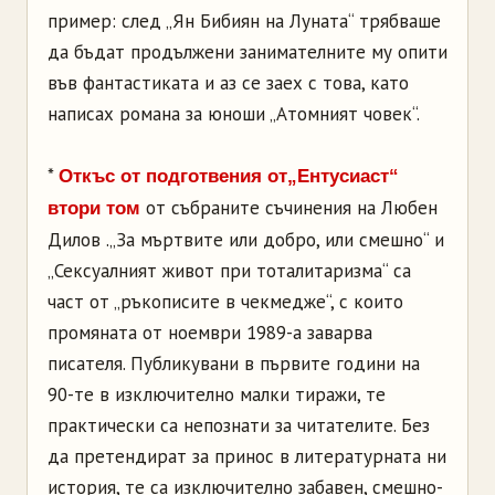
пример: след „Ян Бибиян на Луната“ трябваше
да бъдат продължени занимателните му опити
във фантастиката и аз се заех с това, като
написах романа за юноши „Атомният човек“.
*
Откъс от подготвения от„Ентусиаст“
от събраните съчинения на Любен
втори том
Дилов .„За мъртвите или добро, или смешно“ и
„Сексуалният живот при тоталитаризма“ са
част от „ръкописите в чекмедже“, с които
промяната от ноември 1989-а заварва
писателя. Публикувани в първите години на
90-те в изключително малки тиражи, те
практически са непознати за читателите. Без
да претендират за принос в литературната ни
история, те са изключително забавен, смешно-