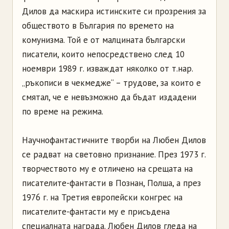
Дилов да маскира истинските си прозрения за
обществото в България по времето на
комунизма. Той е от малцината български
писатели, които непосредствено след 10
ноември 1989 г. изваждат няколко от т.нар.
„ръкописи в чекмедже“ – трудове, за които е
смятал, че е невъзможно да бъдат издадени
по време на режима.
Научнофантастичните творби на Любен Дилов
се радват на световно признание. През 1973 г.
творчеството му е отличено на срещата на
писателите-фантасти в Познан, Полша, а през
1976 г. на Третия европейски конгрес на
писателите-фантасти му е присъдена
специалната награда. Любен Дилов гледа на