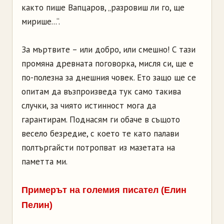
както пише Вапцаров, „разровиш ли го, ще
мирише...“.
За мъртвите – или добро, или смешно! С тази
промяна древната поговорка, мисля си, ще е
по-полезна за днешния човек. Ето защо ще се
опитам да възпроизведа тук само такива
случки, за чиято истинност мога да
гарантирам. Поднасям ги обаче в същото
весело безредие, с което те като палави
полтъргайсти потропват из мазетата на
паметта ми.
Примерът на големия писател (Елин
Пелин)