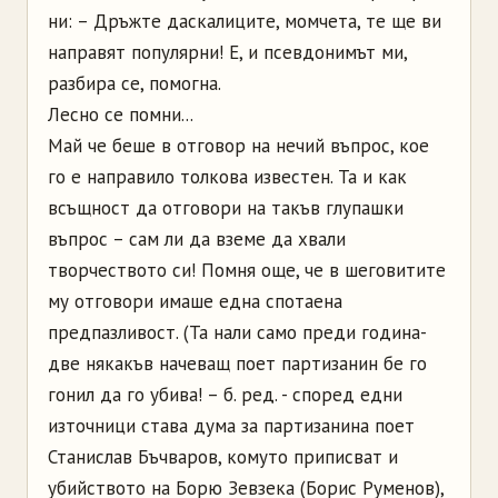
ни: – Дръжте даскалиците, момчета, те ще ви
направят популярни! Е, и псевдонимът ми,
разбира се, помогна.
Лесно се помни...
Май че беше в отговор на нечий въпрос, кое
го е направило толкова известен. Та и как
всъщност да отговори на такъв глупашки
въпрос – сам ли да вземе да хвали
творчеството си! Помня още, че в шеговитите
му отговори имаше една спотаена
предпазливост. (Та нали само преди година-
две някакъв начеващ поет партизанин бе го
гонил да го убива! – б. ред. - според едни
източници става дума за партизанина поет
Станислав Бъчваров, комуто приписват и
убийството на Борю Зевзека (Борис Руменов),