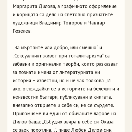
Маргарита Дилова, а графичното оформление
и корицата са дело на световно признатите
художници Владимир Тодоров и Чавдар
Гюзелев.
„За мъртвите или добро, или смешно“ и
„Сексуалният живот при тоталитаризма“ са
забавни и оригинални творби, които разказват
за познати имена от литературната ни
история – известни, но и не чак толкова. „И
ако, оглеждайки се в историите на бележити и
неизвестни българи, публикувани в книгата,
внезапно откриете и себе си, не се сърдете.
Припомняме ви един от обичаните лафове на
Дилов-баща: „Събудих звяра в себе си. Оказа
се заек похотлив…“, пише Любен Дилов-син.