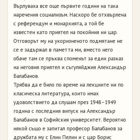
Върлуваха все още първите години на така
наречения социализъм. Наскоро бе отхвърлена
с референдум и монархията, а той бе
известен като приятел на покойния ни цар.
Отговорът му на укоризненото подмятане не
се е задържал в паметта ми, вместо него
обаче там се пръква споменът за един разказ
на неговия приятел и съгуляйджия Александър
Балабанов.
Трябва да е било по време на лекциите ни по
класическа литература, които имах
удоволствието да слушам през 1948–1949
година с последния випуск на Александър
Балабанов в Софийския университет. Вероятно
някой също е запитал професор Балабанов за
дружбата му с Елин Пелин и с цар Борис