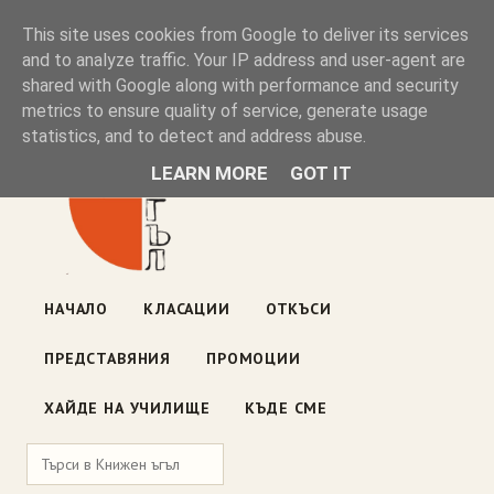
Книжен ъгъл
This site uses cookies from Google to deliver its services
and to analyze traffic. Your IP address and user-agent are
shared with Google along with performance and security
Блог на книжарницата — класации, откъси, нови книги
metrics to ensure quality of service, generate usage
ул. „Оборище" 117, София
· пон–пет 10:00–19:00 ·
statistics, and to detect and address abuse.
събота 10:00–16:00
LEARN MORE
GOT IT
НАЧАЛО
КЛАСАЦИИ
ОТКЪСИ
ПРЕДСТАВЯНИЯ
ПРОМОЦИИ
ХАЙДЕ НА УЧИЛИЩЕ
КЪДЕ СМЕ