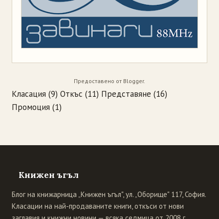
Предоставено от
Blogger
.
Класация
(9)
Откъс
(11)
Представяне
(16)
Промоция
(1)
Книжен ъгъл
Блог на книжарница „Книжен ъгъл", ул. „Оборище" 117, София.
Класации на най-продаваните книги, откъси от нови
заглавия и книжни новини — всяка седмица от 2008 г.