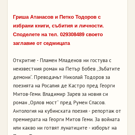
Гриша Атанасов и Петко Тодоров с
избрани книги, събития и личности.
Споделете на тел. 029308489 своето
заглавие от седмицата
Откритие - Пламен Младенов ни гостува с
неизвестния роман на Петър Бобев „Зъбатите
демони“. Преводачът Николай Тодоров за
поезията на Росалия де Кастро пред Георги
Митов-Геми. Владимир Зарев за новия си
роман „Орлов мост“ пред Румен Спасов.
Антология на кубинската поезия - репортаж от
премиерата на Георги Митов Геми. За войната
или какво ни готвят лунатиците - изборът на