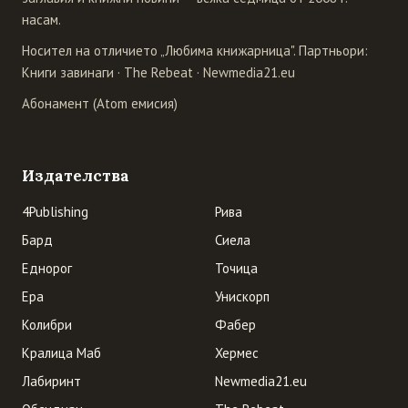
насам.
Носител на отличието „Любима книжарница". Партньори:
Книги завинаги
·
The Rebeat
·
Newmedia21.eu
Абонамент (Atom емисия)
Издателства
4Publishing
Рива
Бард
Сиела
Еднорог
Точица
Ера
Унискорп
Колибри
Фабер
Кралица Маб
Хермес
Лабиринт
Newmedia21.eu