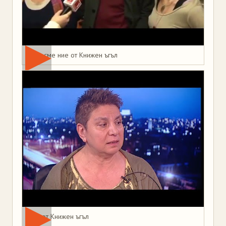
Това сме ние от Книжен ъгъл
Мая от Книжен ъгъл