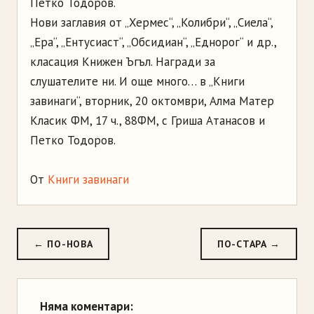
Петко Тодоров.
Нови заглавия от „Хермес“, „Колибри“, „Сиела“,
„Ера“, „Ентусиаст“, „Обсидиан“, „Еднорог“ и др.,
класация Книжен Ъгъл. Награди за
слушателите ни. И още много… в „Книги
завинаги“, вторник, 20 октомври, Алма Матер
Класик ФМ, 17 ч., 88ФМ, с Гриша Атанасов и
Петко Тодоров.
От
Книги завинаги
← ПО-НОВА
ПО-СТАРА →
Няма коментари: