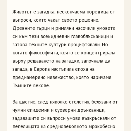
Животът е загадка, нескончаема поредица от
въпроси, които чакат своето решение.
Древните гърци и римляни насочили умовете
си към тези всекидневни главоблъсканици и
затова техните култури процъфтявали. Но
когато философията, която се концентрирала
върху решаването на загадки, започнала да
запада, в Европа настъпила епоха на
преднамерено невежество, която наричаме
Тъмните векове.
За щастие, след няколко столетия, белязани от
чумни епидемии и суеверни дрънканици,
задаващите си въпроси умове възкръснали от
пепелищата на средновековното мракобесно