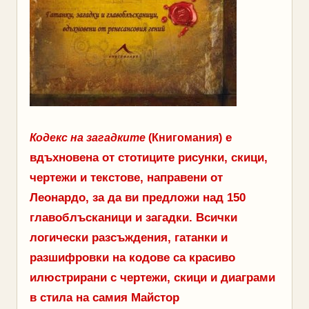
е
Кодекс на загадките
(Книгомания)
вдъхновена от стотиците рисунки, скици,
чертежи и текстове, направени от
Леонардо, за да ви предложи над 150
главоблъсканици и загадки. Всички
логически разсъждения, гатанки и
разшифровки на кодове са красиво
илюстрирани с чертежи, скици и диаграми
в стила на самия Майстор