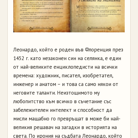
Леонардо, който е роден във Флоренция през
1452 г. като незаконен син на селянка, е един
от най-великите енциклопедисти на всички
времена: художник, писател, изобретател,
инженер и анатом – и това са само някои от
неговите таланти. Неизтощимото му
любопитство към всичко в съчетание със
забележителен интелект и способност да
мисли мащабно го превръщат в може би най-
великия решавач на загадки в историята на
света. По ирония на съдбата Леонардо, който