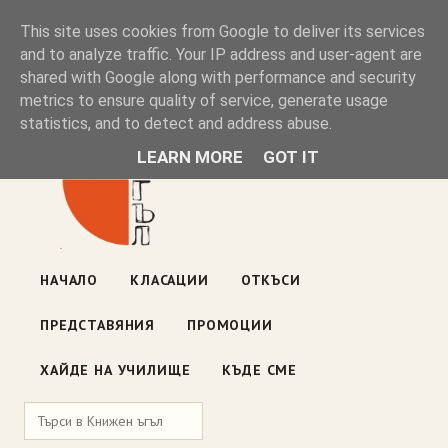
Книжен ъгъл
This site uses cookies from Google to deliver its services
and to analyze traffic. Your IP address and user-agent are
shared with Google along with performance and security
Блог на книжарницата — класации, откъси, нови книги
metrics to ensure quality of service, generate usage
ул. „Оборище" 117, София
· пон–пет 10:00–19:00 ·
statistics, and to detect and address abuse.
събота 10:00–16:00
LEARN MORE
GOT IT
НАЧАЛО
КЛАСАЦИИ
ОТКЪСИ
ПРЕДСТАВЯНИЯ
ПРОМОЦИИ
ХАЙДЕ НА УЧИЛИЩЕ
КЪДЕ СМЕ