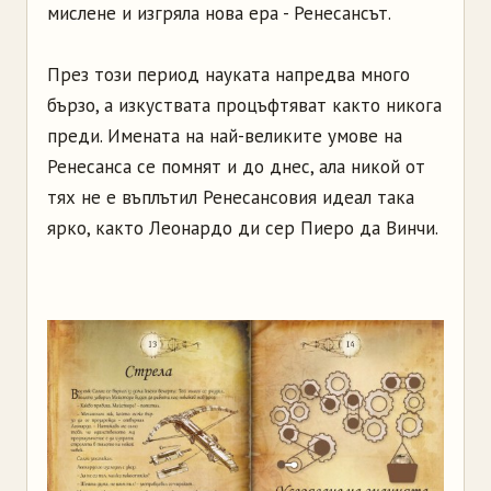
мислене и изгряла нова ера - Ренесансът.
През този период науката напредва много
бързо, а изкуствата процъфтяват както никога
преди. Имената на най-великите умове на
Ренесанса се помнят и до днес, ала никой от
тях не е въплътил Ренесансовия идеал така
ярко, както Леонардо ди сер Пиеро да Винчи.