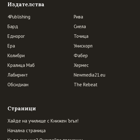
Издателства
4Publishing
Рива
Бард
Сиела
Еднорог
Точица
Ера
Унискорп
Колибри
Фабер
Кралица Маб
Хермес
Лабиринт
Newmedia21.eu
Обсидиан
The Rebeat
Страници
Хайде на училище с Книжен Ъгъл!
Начална страница