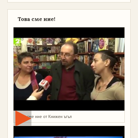
Това сме ние!
Това сме ние от Книжен ъгъл