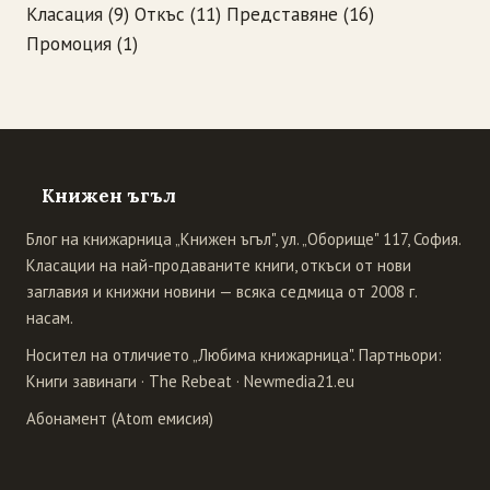
Класация
(9)
Откъс
(11)
Представяне
(16)
Промоция
(1)
Книжен ъгъл
Блог на книжарница „Книжен ъгъл", ул. „Оборище" 117, София.
Класации на най-продаваните книги, откъси от нови
заглавия и книжни новини — всяка седмица от 2008 г.
насам.
Носител на отличието „Любима книжарница". Партньори:
Книги завинаги
·
The Rebeat
·
Newmedia21.eu
Абонамент (Atom емисия)