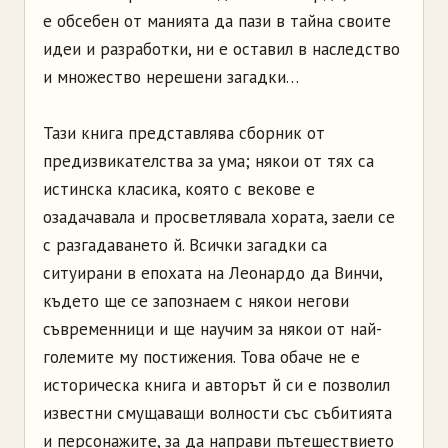
е обсебен от манията да пази в тайна своите
идеи и разработки, ни е оставил в наследство
и множество нерешени загадки…
Тази книга представлява сборник от
предизвикателства за ума; някои от тях са
истинска класика, която с векове е
озадачавала и просветлявала хората, заели се
с разгадаването й. Всички загадки са
ситуирани в епохата на Леонардо да Винчи,
където ще се запознаем с някои негови
съвременници и ще научим за някои от най-
големите му постижения. Това обаче не е
историческа книга и авторът й си е позволил
известни смущаващи волности със събитията
и персонажите, за да направи пътешествието