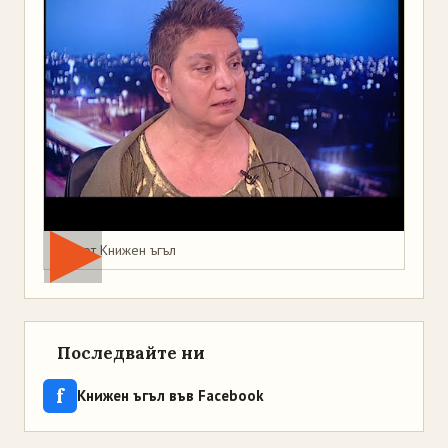
Мая от Книжен ъгъл
Последвайте ни
f
Книжен ъгъл във Facebook