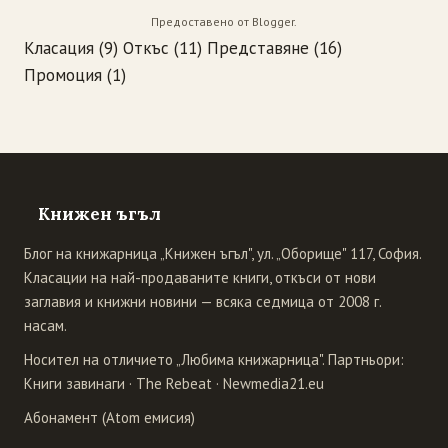
Предоставено от
Blogger
.
Класация
(9)
Откъс
(11)
Представяне
(16)
Промоция
(1)
Книжен ъгъл
Блог на книжарница „Книжен ъгъл", ул. „Оборище" 117, София.
Класации на най-продаваните книги, откъси от нови
заглавия и книжни новини — всяка седмица от 2008 г.
насам.
Носител на отличието „Любима книжарница". Партньори:
Книги завинаги
·
The Rebeat
·
Newmedia21.eu
Абонамент (Atom емисия)