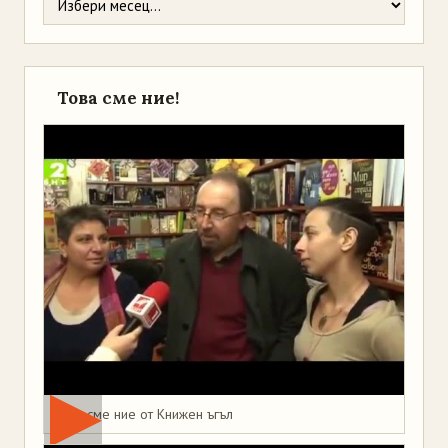
Това сме ние!
Това сме ние от Книжен ъгъл