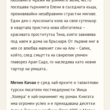
посещава гъркинята Елени в съседната къща,
преживявайки незабравими страстни мигове.
Един ден с луксозната кола на своя сутеньор
в квартала пристига нова обитателка –
красивата проститутка Тина, която заживява
под наем в дома на бръснаря. От първия миг в
нея се влюбва малкият син на Али – Салих,
който, след смъртта на свирепия уличен
главорез Арап Садо, го наследява като новия
тартор на улицата...
е сред най-ярките и талантливи
Метин Качан
турски писатели постмодернисти. Улица
„Холера“ е най-значимият му роман. Книгата
има огромен успех и е преиздавана десетки