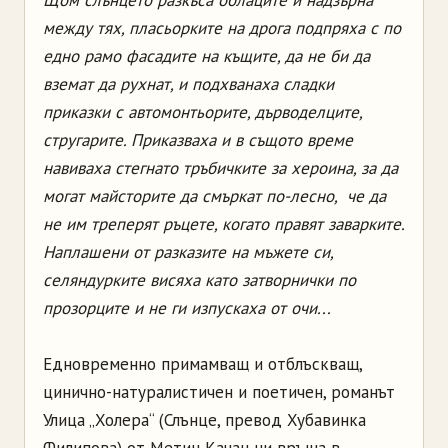
между тях, пласьорките на дрога подпряха с по
едно рамо фасадите на къщите, да не би да
вземат да рухнат, и подхванаха сладки
приказки с автомонтьорите, дърводелците,
стругарите. Приказваха и в същото време
навиваха стегнато тръбичките за хероина, за да
могат майсторите да смъркат по-лесно, че да
не им треперят ръцете, когато правят заварките.
Наплашени от разказите на мъжете си,
селяндурките висяха като затворнички по
прозорците и не ги изпускаха от очи...
Едновременно примамващ и отблъскващ,
цинично-натуралистичен и поетичен, романът
Улица „Холера“ (Слънце, превод Хубавинка
Филипова) от Метин Качан ни връща в