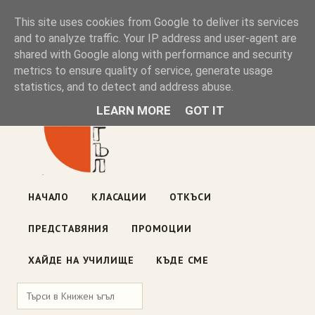
Книжен ъгъл
This site uses cookies from Google to deliver its services
and to analyze traffic. Your IP address and user-agent are
shared with Google along with performance and security
Блог на книжарницата — класации, откъси, нови книги
metrics to ensure quality of service, generate usage
ул. „Оборище" 117, София
· пон–пет 10:00–19:00 ·
statistics, and to detect and address abuse.
събота 10:00–16:00
LEARN MORE
GOT IT
НАЧАЛО
КЛАСАЦИИ
ОТКЪСИ
ПРЕДСТАВЯНИЯ
ПРОМОЦИИ
ХАЙДЕ НА УЧИЛИЩЕ
КЪДЕ СМЕ