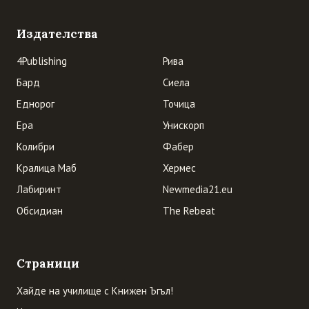
Издателства
4Publishing
Рива
Бард
Сиела
Еднорог
Точица
Ера
Унискорп
Колибри
Фабер
Кралица Маб
Хермес
Лабиринт
Newmedia21.eu
Обсидиан
The Rebeat
Страници
Хайде на училище с Книжен Ъгъл!