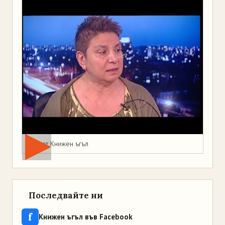
Мая от Книжен ъгъл
Последвайте ни
f
Книжен ъгъл във Facebook