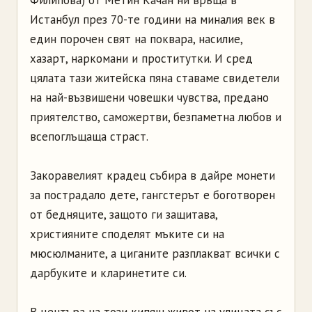
Истанбул през 70-те години на миналия век в
един порочен свят на поквара, насилие,
хазарт, наркомани и проститутки. И сред
цялата тази житейска пяна ставаме свидетели
на най-възвишени човешки чувства, предано
приятелство, саможертви, безпаметна любов и
всепоглъщаща страст.
Закоравелият крадец събира в дайре монети
за пострадало дете, гангстерът е боготворен
от бедняците, защото ги защитава,
християните споделят мъките си на
мюсюлманите, а циганите разплакват всички с
дарбуките и кларинетите си.
В центъра на този кипящ живот на улицата със