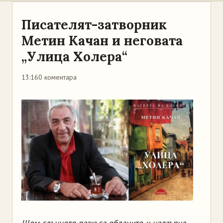
Писателят-затворник
Метин Качан и неговата
„Улица Холера“
13:16
0 коментара
Щом слънцето разкъса облаците и надзърна