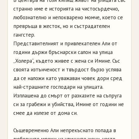
странно име е историята на чистосърдечно,
любознателно и непокварено момче, което се
превръща в жесток, но и състрадателен
гангстер.
Представителният и привлекателен Али от
години държи бръснарски салон на улица
„Холера“, където живее с жена си Имине. Със
своята изтънченост и твърдост бързо успява
да се наложи като уважаван човек дори сред
най-страшните господари на улицата.
Изплашена до смърт от разказите на съпруга
си за грабежи и убийства, Имине от години не
смее да излезе от дома си.
Същевременно Али непрекъснато попада в
любовните мрежи на уличните жени, често