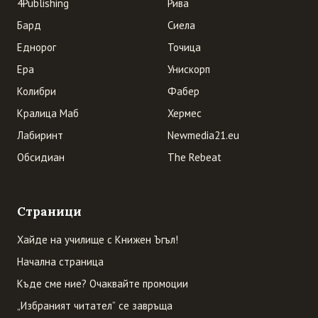
4Publishing
Рива
Бард
Сиела
Еднорог
Точица
Ера
Унискорп
Колибри
Фабер
Кралица Маб
Хермес
Лабиринт
Newmedia21.eu
Обсидиан
The Rebeat
Страници
Хайде на училище с Книжен Ъгъл!
Начална страница
Къде сме ние? Очаквайте промоции
„Избраният читател” се завръща