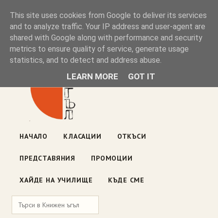
Книжен ъгъл
This site uses cookies from Google to deliver its services
and to analyze traffic. Your IP address and user-agent are
shared with Google along with performance and security
Блог на книжарницата — класации, откъси, нови книги
metrics to ensure quality of service, generate usage
ул. „Оборище" 117, София
· пон–пет 10:00–19:00 ·
statistics, and to detect and address abuse.
събота 10:00–16:00
LEARN MORE
GOT IT
НАЧАЛО
КЛАСАЦИИ
ОТКЪСИ
ПРЕДСТАВЯНИЯ
ПРОМОЦИИ
ХАЙДЕ НА УЧИЛИЩЕ
КЪДЕ СМЕ