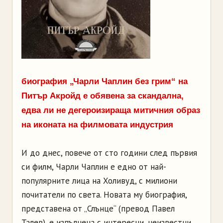
биография „Чарли Чаплин без грим“ на
Питър Акройд е обявена за скандална,
едва ли не дегероизираща митичния образ
на иконата на филмовата индустрия
И до днес, повече от сто години след първия
си филм, Чарли Чаплин е едно от най-
популярните лица на Холивуд, с милиони
почитатели по света. Новата му биография,
представена от „Слънце“ (превод Павел
Талев), е изпълнена с интересни, неизвестни