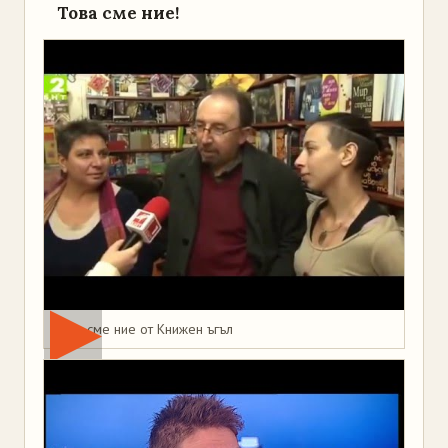
Това сме ние!
Това сме ние от Книжен ъгъл