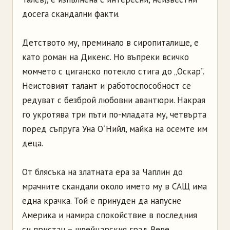
досега скандални факти.
Детството му, преминало в сиропиталище, е
като роман на Дикенс. Но въпреки всичко
момчето с циганско потекло стига до „Оскар“.
Неистовият талант и работоспособност се
редуват с безброй любовни авантюри. Накрая
го укротява три пъти по-младата му, четвърта
поред съпруга Уна О`Нийл, майка на осемте им
деца.
От блясъка на златната ера за Чаплин до
мрачните скандали около името му в САЩ има
една крачка. Той е принуден да напусне
Америка и намира спокойствие в последния
си пристан – швейцарския град Веве.