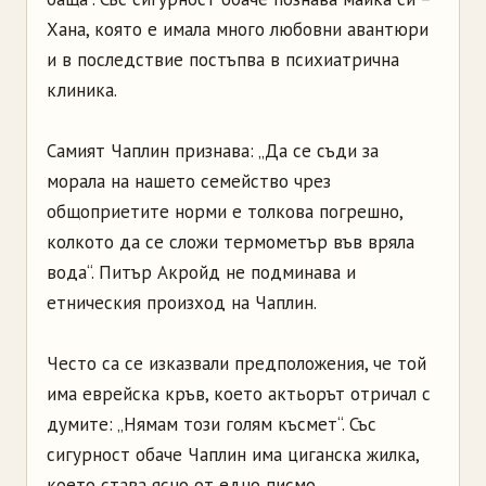
Хана, която е имала много любовни авантюри
и в последствие постъпва в психиатрична
клиника.
Самият Чаплин признава: „Да се съди за
морала на нашето семейство чрез
общоприетите норми е толкова погрешно,
колкото да се сложи термометър във вряла
вода“. Питър Акройд не подминава и
етническия произход на Чаплин.
Често са се изказвали предположения, че той
има еврейска кръв, което актьорът отричал с
думите: „Нямам този голям късмет“. Със
сигурност обаче Чаплин има циганска жилка,
което става ясно от едно писмо.