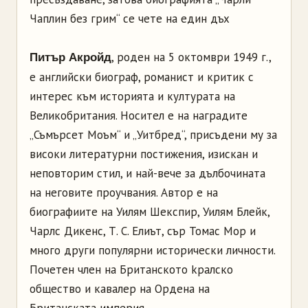
Чаплин без грим“ се чете на един дъх
, роден на 5 октомври 1949 г.,
Питър Акройд
е английски биограф, романист и критик с
интерес към историята и културата на
Великобритания. Носител е на наградите
„Съмърсет Моъм“ и „Уитбред“, присъдени му за
високи литературни постижения, изискан и
неповторим стил, и най-вече за дълбочината
на неговите проучвания. Автор е на
биографиите на Уилям Шекспир, Уилям Блейк,
Чарлс Дикенс, Т. С. Елиът, сър Томас Мор и
много други популярни исторически личности.
Почетен член на Британското kралско
общество и кавалер на Ордена на