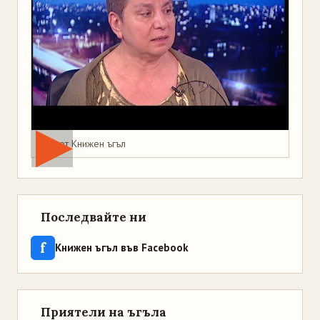
Мая от Книжен ъгъл
Последвайте ни
f
Книжен ъгъл във Facebook
Приятели на ъгъла