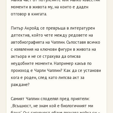
моменти в живота му, на които е даден
отговор в книгата.
Питър Акройд се превръща в литературен
детектив, който чете между редовете на
автобиографията на Чаплин. Съпоставя всичко
с изявления на ключови фигури в живота на
актьора и не се страхува да описва
неудобните моменти. Например какъв по
произход е Чарли Чаплин? Как да се установи
кога е роден, след като липсва акт за
раждане?
Самият Чаплин споделял пред приятели:
„Всъщност, не знам кой е биологичният ми
баща“. Със сигурност обаче познава майка си –