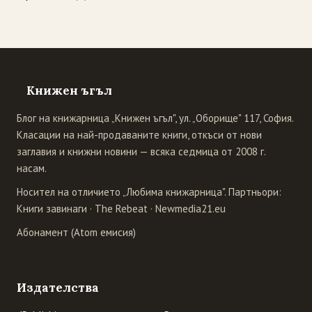
Книжен ъгъл
Блог на книжарница „Книжен ъгъл", ул. „Оборище" 117, София.
Класации на най-продаваните книги, откъси от нови
заглавия и книжни новини — всяка седмица от 2008 г.
насам.
Носител на отличието „Любима книжарница". Партньори:
Книги завинаги
·
The Rebeat
·
Newmedia21.eu
Абонамент (Atom емисия)
Издателства