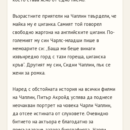
Възрастните приятели на Чаплин твърдели, че
майка му е циганка. Самият той говорел
свободно жаргона на английските цигани. По-
големият му син Чарлс-младши пише в
мемоарите си: „Баща ми беше винаги
извънредно горд с тази гореща, циганска
кръв“. Другият му син, Сидни Чаплин, пък се
жени за ромка.
Наред с обстойната история на всички филми
на Чаплин, Питър Акройд успява да поднесе
неочакван портрет на човека Чарли Чаплин,
да отсее истината от слуховете. Очевидно
битието на актьора е благодатно за
пресъздаване, затова биографията „Чарли