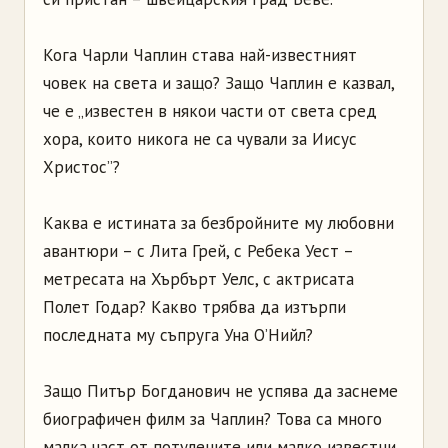
Кога Чарли Чаплин става най-известният
човек на света и защо? Защо Чаплин е казвал,
че е „известен в някои части от света сред
хора, които никога не са чували за Иисус
Христос”?
Каква е истината за безбройните му любовни
авантюри – с Лита Грей, с Ребека Уест –
метресата на Хърбърт Уелс, с актрисата
Полет Годар? Какво трябва да изтърпи
последната му съпруга Уна О’Нийл?
Защо Питър Богданович не успява да заснеме
биографичен филм за Чаплин? Това са много
малка част от потулените или малко известни