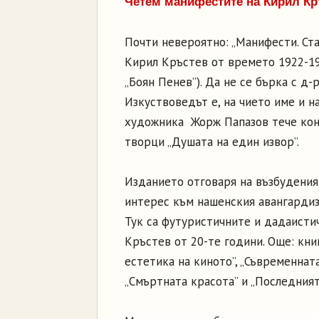
Четем манифестите на Кирил Кр
Почти невероятно: „Манифести. Ста
Кирил Кръстев от времето 1922-193
„Боян Пенев”). Да не се бърка с д-
Изкуствоведът е, на чието име и н
художника Жорж Папазов тече кон
творци „Душата на един извор”.
Изданието отговаря на възбудения
интерес към нашенския авангардиз
Тук са футуристичните и дадаисти
Кръстев от 20-те години. Още: кни
естетика на киното”, „Съвременната
„Смъртната красота” и „Последният