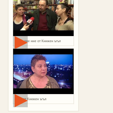
Това сме ние от Книжен ъгъл
Мая от Книжен ъгъл