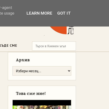
er-agent
LEARN MORE
GOT IT
ate usage
КЪДЕ СМЕ
Архив
Това сме ние!