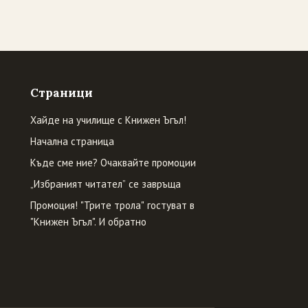
Страници
Хайде на училище с Книжен Ъгъл!
Начална страница
Къде сме ние? Очаквайте промоции
„Избраният читател” се завръща
Промоция! "Трите трола" гостуват в
"Книжен Ъгъл". И обратно