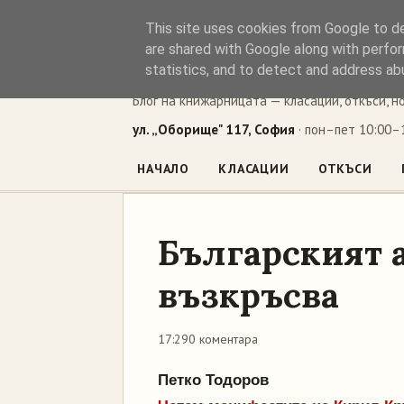
This site uses cookies from Google to del
Книжен ъг
are shared with Google along with perfor
statistics, and to detect and address ab
Блог на книжарницата — класации, откъси, н
ул. „Оборище" 117, София
· пон–пет 10:00–1
НАЧАЛО
КЛАСАЦИИ
ОТКЪСИ
Българският 
възкръсва
17:29
0 коментара
Петко Тодоров