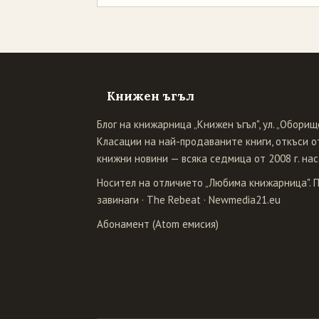
Книжен ъгъл
Блог на книжарница „Книжен ъгъл", ул. „Оборище
Класации на най-продаваните книги, откъси от
книжни новини — всяка седмица от 2008 г. нас
Носител на отличието „Любима книжарница". 
завинаги
·
The Rebeat
·
Newmedia21.eu
Абонамент (Atom емисия)