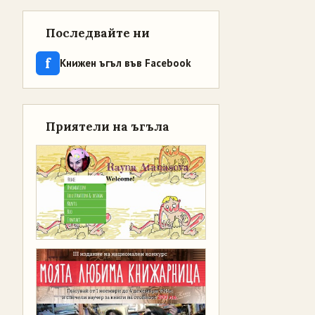
Последвайте ни
f
Книжен ъгъл във Facebook
Приятели на ъгъла