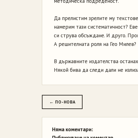
методическа подреденост.
Да прелистим зрелите му текстове
намерим тази систематичност? Еве
си струва обсъждане. И друго. Про
А решителната роля на Гео Милев?
В държавните издателства останах
Някой бива да следи дали не излиза
← ПО-НОВА
Няма коментари:
Публикуване на коментар