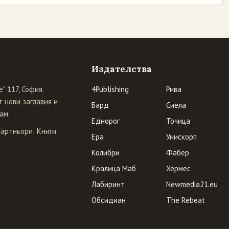
Издателства
" 117, София.
4Publishing
Рива
 нови заглавия и
Бард
Сиела
ам.
Еднорог
Точица
Партньори:
Книги
Ера
Унискорп
Колибри
Фабер
Кралица Маб
Хермес
Лабиринт
Newmedia21.eu
Обсидиан
The Rebeat