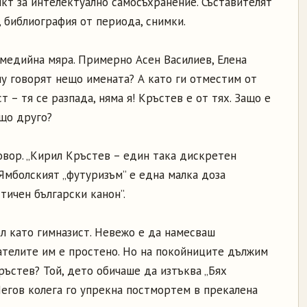
кт за интелектуално самосъхранение. Съставителят
 библиография от периода, снимки.
 медийна мяра. Примерно Асен Василиев, Елена
 му говорят нещо имената? А като ги отместим от
 – тя се разпада, няма я! Кръстев е от тях. Защо е
ещо друго?
вор. „Кирил Кръстев – един така дискретен
„Ямболският „футуризъм” е една малка доза
тичен български канон”.
 като гимназист. Невежо е да намесваш
сателите им е простено. Но на покойниците дължим
ръстев? Той, дето обичаше да изтъква „Бях
Негов колега го упрекна постмортем в прекалена