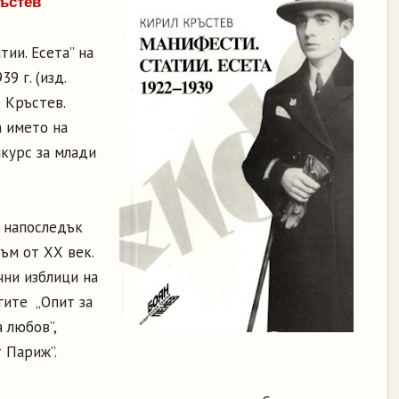
ъстев
тии. Есета” на
9 г. (изд.
р Кръстев.
а името на
курс за млади
 напоследък
ъм от ХХ век.
чни изблици на
гите „Опит за
 любов”,
 Париж”.