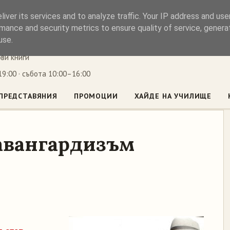
iver its services and to analyze traffic. Your IP address and us
ъл
mance and security metrics to ensure quality of service, gener
use.
ови книги
9:00 · събота 10:00–16:00
ПРЕДСТАВЯНИЯ
ПРОМОЦИИ
ХАЙДЕ НА УЧИЛИЩЕ
авангардизъм