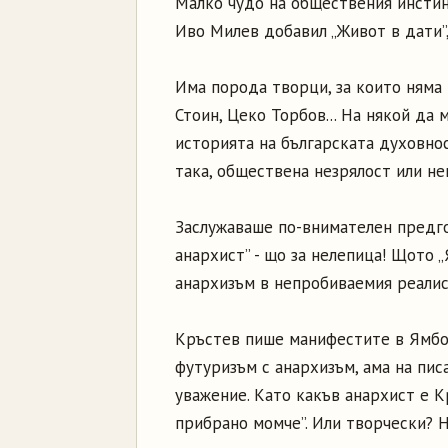
Малко чудо на обществения инстин
Иво Милев добавил „Живот в дати”,
Има порода творци, за които няма
Стоин, Цеко Торбов... На някой да
историята на българската духовност
така, обществена незрялост или н
Заслужаваше по-внимателен предго
анархист” - що за нелепица! Щото 
анархизъм в непробиваемия реалис
Кръстев пише манифестите в Ямбол
футуризъм с анархизъм, ама на пи
уважение. Като какъв анархист е К
прибрано момче”. Или творчески? 