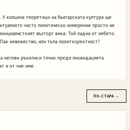
. У колцина теоретици на българската култура ще
нтуалното чисто политическо измерение просто не
винциалисткият възторг вика: Той падна от небето.
 Пак невежество, или тъпа политкоректност?
а негови ръкописи точно преди ликвидацията.
т и от чие име.
ПО-СТАРА →