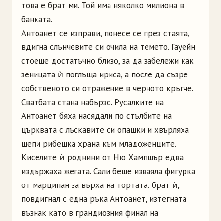
това е брат ми. Той има няколко милиона в
банката.
Антоанет се изправи, понесе се през стаята,
вдигна слънчевите си очила на темето. Гауейн
стоеше достатъчно близо, за да забележи как
зеницата ѝ поглъща ириса, а после да съзре
собственото си отражение в черното кръгче.
Сватбата стана набързо. Русалките на
Антоанет бяха насядали по стълбите на
църквата с лъскавите си опашки и хвърляха
шепи рибешка храна към младоженците.
Киселите ѝ роднини от Ню Хампшър едва
издържаха жегата. Сали беше изваяла фигурка
от марципан за върха на тортата: брат ѝ,
повдигнал с една ръка Антоанет, изтегната
възнак като в грандиозния финал на