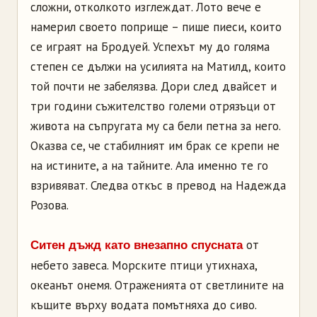
сложни, отколкото изглеждат. Лото вече е
намерил своето поприще – пише пиеси, които
се играят на Бродуей. Успехът му до голяма
степен се дължи на усилията на Матилд, които
той почти не забелязва. Дори след двайсет и
три години съжителство големи отрязъци от
живота на съпругата му са бели петна за него.
Оказва се, че стабилният им брак се крепи не
на истините, а на тайните. Ала именно те го
взривяват. Следва откъс в превод на Надежда
Розова.
от
Ситен дъжд като внезапно спусната
небето завеса. Морските птици утихнаха,
океанът онемя. Отраженията от светлините на
къщите върху водата помътняха до сиво.