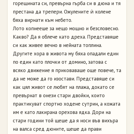
горещината си, превърна гърба си в дюна и тя
престана да трепери. Ожулените ѝ колене
бяха вирнати към небето.
Лото копнееше за нещо мощно и безсловесно.
Какво? Да я облече като дреха. Представяше
си как живее вечно в нейната топлина.
Другите хора в живота му бяха опадали един
по един като плочки от домино, затова с
всяко движение я приковаваше още повече, та
да не може да го изостави. Представяше си
как цял живот се любят на плажа, докато се
превърнат в онези стари двойки, които
практикуват спортно ходене сутрин, а кожата
им е като лакирана орехова ядка. Дори на
стари години той щеше да я носи във вихъра
на валса сред дюните, щеше да прави