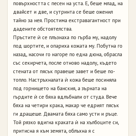
повърхността с песен на уста. Е, беше млад, на
двайсет и две, и сутринта се беше оженил
тайно за нея. Простима екстравагантност при
дадените обстоятелства.
Пръстите ѝ се плъзнаха по гърба му, надолу
под шортите, и опариха кожата му. Побутна го
назад, насочи го нагоре по една дюна, обрасла
със секирчета, после отново надолу, където
стената от пясък правеше завет и беше по-
топло. Настръхналата ѝ кожа беше посиняла
под горнището на банския, а зърната на
гърдите ѝ се бяха вдлъбнали от студа. Вече
бяха на четири крака, макар че едрият пясък
ги дращеше. Двамата бяха само усти и ръце.
Той рязко вдигна краката ѝ на хълбоците си,
притисна я към земята, облъхна я с