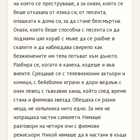
на която се преструваше, а за онази, която се
беше отказала от езика си, от песента,
опашката и дома си, за да стане безсмъртна.
Онази, която беше способна с песента си да
подмами цял кораб с мъже да се разбие в
скалите и да наблюдава свирепо как
безжизнените им тела потъват към дъното.
Разбира се, когато я канеха, ходеше и във
вилите. Срещаше се с телевизионни актьори и
комици, с бейзболни играчи и дори веднъж с
онзи певец с гъвкавия ханш, който след време
стана и филмова звезда. Обещаха си разни
неща, не изпълниха нито едно. За нея не
изпращаха частни самолети. Нямаше
разговори на четири очи с филмови
режисьори. Никой нямаше да я настани в къща