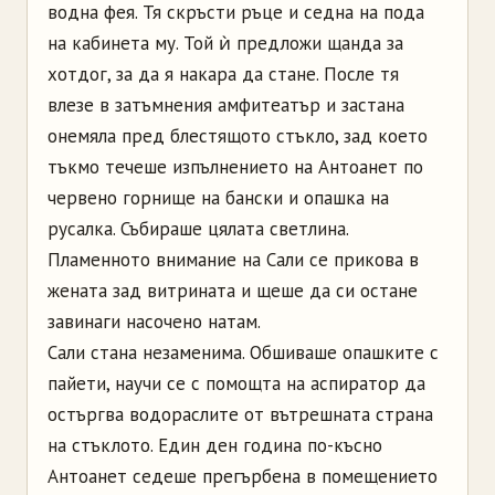
водна фея. Тя скръсти ръце и седна на пода
на кабинета му. Той ѝ предложи щанда за
хотдог, за да я накара да стане. После тя
влезе в затъмнения амфитеатър и застана
онемяла пред блестящото стъкло, зад което
тъкмо течеше изпълнението на Антоанет по
червено горнище на бански и опашка на
русалка. Събираше цялата светлина.
Пламенното внимание на Сали се прикова в
жената зад витрината и щеше да си остане
завинаги насочено натам.
Сали стана незаменима. Обшиваше опашките с
пайети, научи се с помощта на аспиратор да
остъргва водораслите от вътрешната страна
на стъклото. Един ден година по-късно
Антоанет седеше прегърбена в помещението