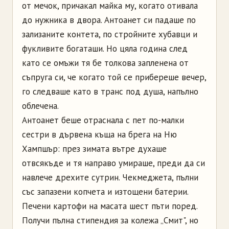
от мечок, причакал майка му, когато отивала
до нужника в двора. Антоанет си падаше по
зализаните контета, по стройните хубавци и
фукливите богаташи. Но цяла година след
като се омъжи тя бе толкова запленена от
съпруга си, че когато той се прибереше вечер,
го следваше като в транс под душа, напълно
облечена.
Антоанет беше отраснала с пет по-малки
сестри в дървена къща на брега на Ню
Хампшър: през зимата вътре духаше
отвсякъде и тя направо умираше, преди да си
навлече дрехите сутрин. Чекмеджета, пълни
със запазени копчета и изтощени батерии.
Печени картофи на масата шест пъти поред.
Получи пълна стипендия за колежа „Смит", но