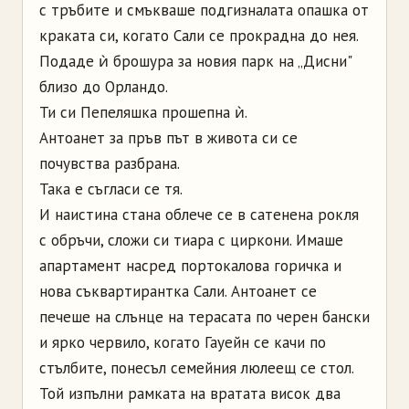
с тръбите и смъкваше подгизналата опашка от
краката си, когато Сали се прокрадна до нея.
Подаде ѝ брошура за новия парк на „Дисни"
близо до Орландо.
Ти си Пепеляшка прошепна ѝ.
Антоанет за пръв път в живота си се
почувства разбрана.
Така е съгласи се тя.
И наистина стана облече се в сатенена рокля
с обръчи, сложи си тиара с циркони. Имаше
апартамент насред портокалова горичка и
нова съквартирантка Сали. Антоанет се
печеше на слънце на терасата по черен бански
и ярко червило, когато Гауейн се качи по
стълбите, понесъл семейния люлеещ се стол.
Той изпълни рамката на вратата висок два