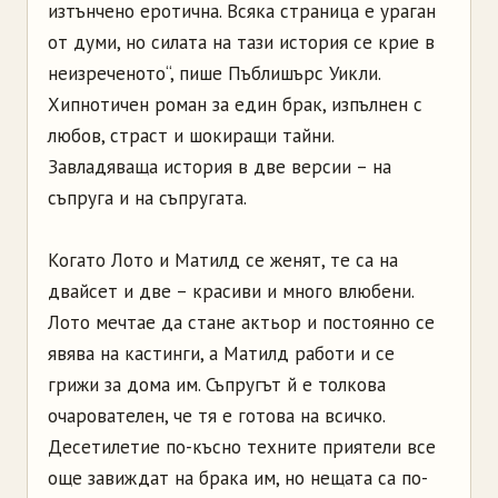
изтънчено еротична. Всяка страница е ураган
от думи, но силата на тази история се крие в
неизреченото“, пише Пъблишърс Уикли.
Хипнотичен роман за един брак, изпълнен с
любов, страст и шокиращи тайни.
Завладяваща история в две версии – на
съпруга и на съпругата.
Когато Лото и Матилд сe женят, те са на
двайсет и две – красиви и много влюбени.
Лото мечтае да стане актьор и постоянно се
явява на кастинги, а Матилд работи и се
грижи за дома им. Съпругът й е толкова
очарователен, че тя е готова на всичко.
Десетилетие по-късно техните приятели все
още завиждат на брака им, но нещата са по-