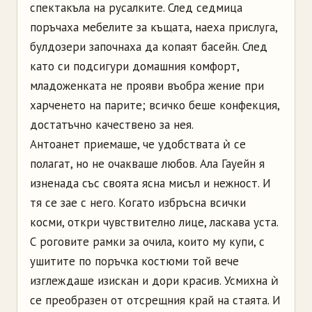
спектакъла на русалките. След седмица
поръчаха мебелите за къщата, наеха прислуга,
булдозери започнаха да копаят басейн. След
като си подсигури домашния комфорт,
младоженката не прояви въобра жение при
харченето на парите; всичко беше конфекция,
достатъчно качествено за нея.
Антоанет приемаше, че удобствата ѝ се
полагат, но не очакваше любов. Ала Гауейн я
изненада със своята ясна мисъл и нежност. И
тя се зае с него. Когато избръсна всички
косми, откри чувствително лице, ласкава уста.
С роговите рамки за очила, които му купи, с
ушитите по поръчка костюми той вече
изглеждаше изискан и дори красив. Усмихна ѝ
се преобразен от отсрещния край на стаята. И