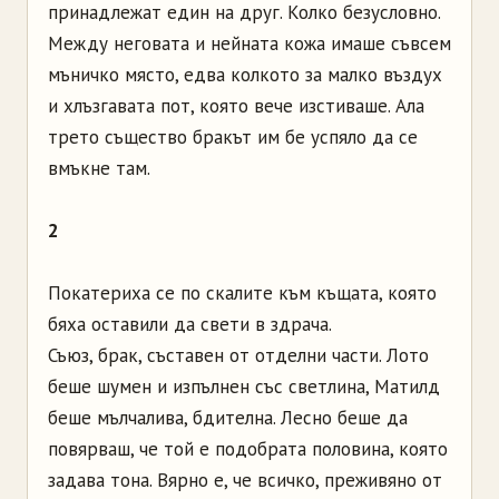
принадлежат един на друг. Колко безусловно.
Между неговата и нейната кожа имаше съвсем
мъничко място, едва колкото за малко въздух
и хлъзгавата пот, която вече изстиваше. Ала
трето същество бракът им бе успяло да се
вмъкне там.
2
Покатериха се по скалите към къщата, която
бяха оставили да свети в здрача.
Съюз, брак, съставен от отделни части. Лото
беше шумен и изпълнен със светлина, Матилд
беше мълчалива, бдителна. Лесно беше да
повярваш, че той е подобрата половина, която
задава тона. Вярно е, че всичко, преживяно от