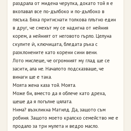
раздрала от мидена черупка, докато той я е
вкопавал все по-дълбоко и по-дълбоко в
пясъка. Бяха притиснати толкова плътно един
в друг, че смехът му се надигна от нейния
корем, а нейният от неговото гърло. Целуна
скулите ѝ, ключицата, бледата ръка с
разклонените като корени сини вени.
Лото мислеше, че огромният му глад ще се
засити, ала не. Началото подсказваше, че
винаги ще е така.
Моята жена каза той. Моята.
Може би, вместо да я облече като дреха,
щеше да я погълне цялата.
Нима? възкликна Матилд. Да, защото съм
робиня. Защото моето кралско семейство ме е
продало за три мулета и ведро масло.