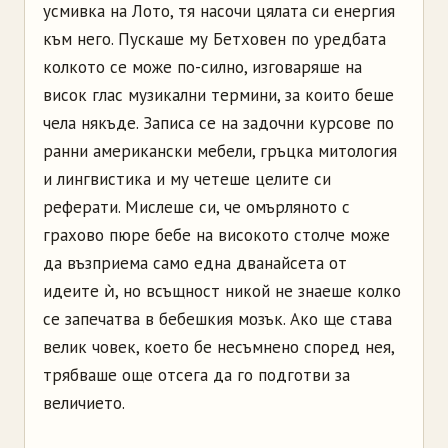
усмивка на Лото, тя насочи цялата си енергия
към него. Пускаше му Бетховен по уредбата
колкото се може по-силно, изговаряше на
висок глас музикални термини, за които беше
чела някъде. Записа се на задочни курсове по
ранни американски мебели, гръцка митология
и лингвистика и му четеше целите си
реферати. Мислеше си, че омърляното с
грахово пюре бебе на високото столче може
да възприема само една дванайсета от
идеите ѝ, но всъщност никой не знаеше колко
се запечатва в бебешкия мозък. Ако ще става
велик човек, което бе несъмнено според нея,
трябваше още отсега да го подготви за
величието.