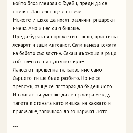
който бяха гледали с Гауейн, преди да се
оженят. Ланселот ще е отсече.
Мъжете ѝ щяха да носят различни рицарски
имена. Ама и нея си я биваше.
Преди бурята да връхлети отново, пристигна
лекарят и заши Антоанет. Сали намаза кожата
на бебето със зехтин. Сякаш държеше в ръце
собственото си туптящо сърце.
Ланселот прошепна тя, какво име само.
Сърцето ти ще бъде разбито. Но не се
тревожи, аз ще се постарая да бъдеш Лото.
И понеже тя умееше да се провира между
тапета и стената като мишка, на каквато и
приличаше, започнаха да го наричат Лото.
***