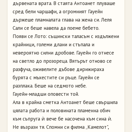
дървената врата. В стаята Антоанет плуваше
сред бели чаршафи, а огромният Гауейн
държеше пламналата глава на жена си. Леля
Сали се беше навела да поеме бебето.
Появи се Лото: същински таласъм с издължени
крайници, големи длани и стъпала и
невероятно силни дробове. Гауейн го отнесе
на светло до прозореца. Вятърът отново се
разфуча, оживелите дъбове дирижираха
бурята с мъхестите си ръце. Гауейн се
разплака. Беше на седмото небе.
Гауейн-младши оповести той.
Ала в крайна сметка Антоанет беше свършила
цялата работа и половината пламенна обич
към съпруга ѝ вече бе насочена към сина ѝ.
Не възрази тя. Спомни си филма „Камелот",