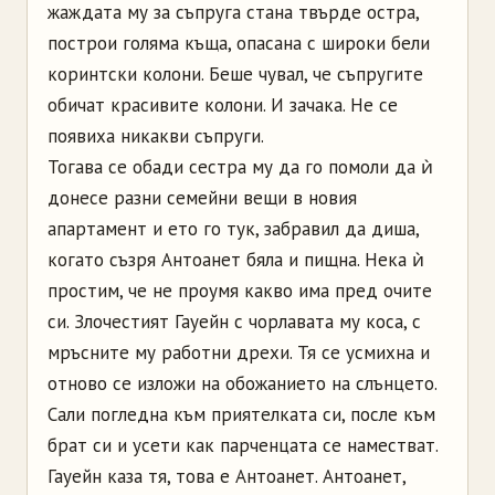
жаждата му за съпруга стана твърде остра,
построи голяма къща, опасана с широки бели
коринтски колони. Беше чувал, че съпругите
обичат красивите колони. И зачака. Не се
появиха никакви съпруги.
Тогава се обади сестра му да го помоли да ѝ
донесе разни семейни вещи в новия
апартамент и ето го тук, забравил да диша,
когато съзря Антоанет бяла и пищна. Нека ѝ
простим, че не проумя какво има пред очите
си. Злочестият Гауейн с чорлавата му коса, с
мръсните му работни дрехи. Тя се усмихна и
отново се изложи на обожанието на слънцето.
Сали погледна към приятелката си, после към
брат си и усети как парченцата се наместват.
Гауейн каза тя, това е Антоанет. Антоанет,