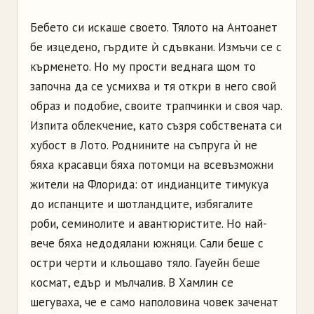
Бебето си искаше своето. Тялото на Антоанет
бе изцедено, гърдите ѝ сдъвкани. Измъчи се с
кърменето. Но му прости веднага щом то
започна да се усмихва и тя откри в него свой
образ и подобие, своите трапчинки и своя чар.
Изпита облекчение, като съзря собствената си
хубост в Лото. Роднините на съпруга ѝ не
бяха красавци бяха потомци на всевъзможни
жители на Флорида: от индианците тимукуа
до испанците и шотландците, избягалите
роби, семинолите и авантюристите. Но най-
вече бяха недодялани южняци. Сали беше с
остри черти и кльощаво тяло. Гауейн беше
космат, едър и мълчалив. В Хамлин се
шегуваха, че е само наполовина човек заченат