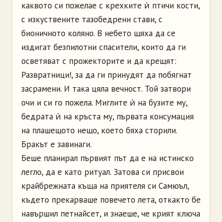
каквото си пожелае с крехките ѝ птичи кости,
с изкуствените тазобедрени стави, с
бионичното коляно. В небето щяха да се
издигат безпилотни спасители, които да ги
осветяват с прожекторите и да крещят:
Развратници!, за да ги принудят да побягнат
засрамени. И така цяла вечност. Той затвори
очи и си го пожела. Миглите ѝ на бузите му,
бедрата ѝ на кръста му, първата консумация
на плашещото нещо, което бяха сторили.
Бракът е завинаги.
Беше планирал първият път да е на истинско
легло, да е като ритуал. Затова си присвои
крайбрежната къща на приятеля си Самюъл,
където прекарваше повечето лета, откакто бе
навършил петнайсет, и знаеше, че крият ключа