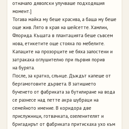
отначало дяволски улучваше подходящия
момент.]
Тогава майка му беше красива, а баща му беше
още жив. Лято в края на шейсетте. Хамлин,
Флорида. Къщата в плантацията беше съвсем
нова, етикетите още стояха по мебелите.
Капаците на прозорците не бяха залостени и
затракаха оглушително при първия порив
на бурята.
После, за кратко, слънце. Дъждът капеше от
бергамотовите дървета. В затишието
бученето от фабриката за бутилиране на вода
се разнесе над петте акра шубраци на
семейното имение. В коридора две
прислужници, готвачката, озеленителят и
бригадирът от фабриката притискаха ухо към