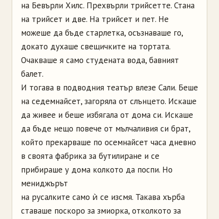
на Бевърли Хилс. Прехвърли трийсетте. Стана
на трийсет и две. На трийсет и пет. Не
можеше да бъде старлетка, осъзнаваше го,
докато духаше свещичките на тортата.
Очакваше я само студената вода, бавният
балет.
И тогава в подводния театър влезе Сали. Беше
на седемнайсет, загоряла от слънцето. Искаше
да живее и беше избягала от дома си. Искаше
да бъде нещо повече от мълчаливия си брат,
който прекарваше по осемнайсет часа дневно
в своята фабрика за бутилиране и се
прибираше у дома колкото да поспи. Но
мениджърът
на русалките само ѝ се изсмя. Такава хърба
ставаше поскоро за змиорка, отколкото за