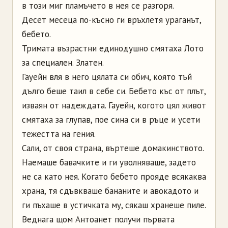
в този миг пламъчето в нея се разгоря.
Десет месеца по-късно ги връхлетя ураганът,
бебето.
Тримата възрастни единодушно смятаха Лото
за специален. Златен.
Гауейн вля в него цялата си обич, която тъй
дълго беше таил в себе си. Бебето къс от плът,
изваян от надеждата. Гауейн, когото цял живот
смятаха за глупав, пое сина си в ръце и усети
тежестта на гения.
Сали, от своя страна, въртеше домакинството.
Наемаше бавачките и ги уволняваше, задето
не са като нея. Когато бебето прояде всякаква
храна, тя сдъвкваше бананите и авокадото и
ги пъхаше в устичката му, сякаш хранеше пиле.
Веднага щом Антоанет получи първата