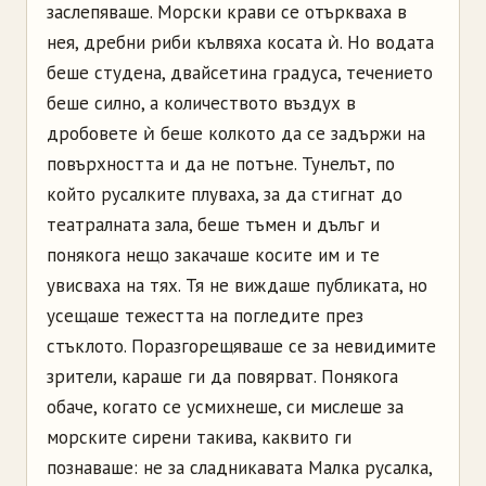
заслепяваше. Морски крави се отъркваха в
нея, дребни риби кълвяха косата ѝ. Но водата
беше студена, двайсетина градуса, течението
беше силно, а количеството въздух в
дробовете ѝ беше колкото да се задържи на
повърхността и да не потъне. Тунелът, по
който русалките плуваха, за да стигнат до
театралната зала, беше тъмен и дълъг и
понякога нещо закачаше косите им и те
увисваха на тях. Тя не виждаше публиката, но
усещаше тежестта на погледите през
стъклото. Поразгорещяваше се за невидимите
зрители, караше ги да повярват. Понякога
обаче, когато се усмихнеше, си мислеше за
морските сирени такива, каквито ги
познаваше: не за сладникавата Малка русалка,