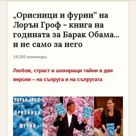
„Орисници и фурии” на
Лорън Гроф - книга на
годината за Барак Обама...
и не само за него
16:28
0 коментара
Любов, страст и шокиращи тайни в две
версии – на съпруга и на съпругата