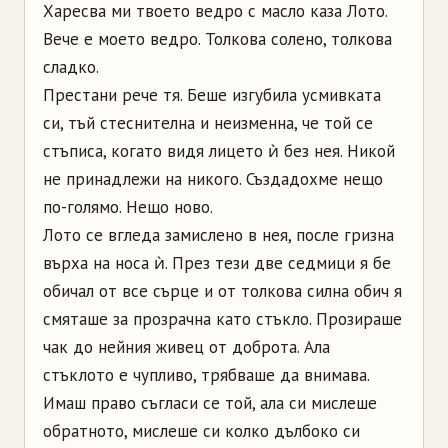
Харесва ми твоето ведро с масло каза Лото.
Вече е моето ведро. Толкова солено, толкова
сладко.
Престани рече тя. Беше изгубила усмивката
си, тъй стеснителна и неизменна, че той се
стъписа, когато видя лицето ѝ без нея. Никой
не принадлежи на никого. Създадохме нещо
по-голямо. Нещо ново.
Лото се вгледа замислено в нея, после гризна
върха на носа ѝ. През тези две седмици я бе
обичал от все сърце и от толкова силна обич я
смяташе за прозрачна като стъкло. Прозираше
чак до нейния живец от доброта. Ала
стъклото е чупливо, трябваше да внимава.
Имаш право съгласи се той, ала си мислеше
обратното, мислеше си колко дълбоко си