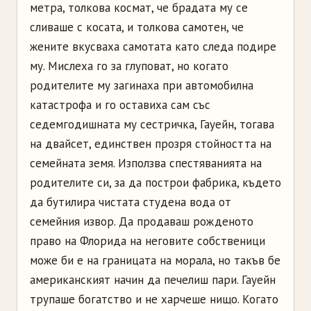
метра, толкова космат, че брадата му се
сливаше с косата, и толкова самотен, че
жените вкусваха самотата като следа подире
му. Мислеха го за глуповат, но когато
родителите му загинаха при автомобилна
катастрофа и го оставиха сам със
седемгодишната му сестричка, Гауейн, тогава
на двайсет, единствен прозря стойността на
семейната земя. Използва спестяванията на
родителите си, за да построи фабрика, където
да бутилира чистата студена вода от
семейния извор. Да продаваш рожденото
право на Флорида на неговите собственици
може би е на границата на морала, но такъв бе
американският начин да печелиш пари. Гауейн
трупаше богатство и не харчеше нищо. Когато