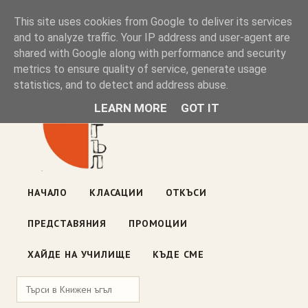
Книжен ъгъл
This site uses cookies from Google to deliver its services
and to analyze traffic. Your IP address and user-agent are
shared with Google along with performance and security
Блог на книжарницата — класации, откъси, нови книги
metrics to ensure quality of service, generate usage
ул. „Оборище" 117, София
· пон–пет 10:00–19:00 ·
statistics, and to detect and address abuse.
събота 10:00–16:00
LEARN MORE
GOT IT
НАЧАЛО
КЛАСАЦИИ
ОТКЪСИ
ПРЕДСТАВЯНИЯ
ПРОМОЦИИ
ХАЙДЕ НА УЧИЛИЩЕ
КЪДЕ СМЕ