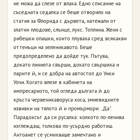
не можа да слезе от влака. Едно списание на
съседната седалка се беше отворило на
статия за Флорида с дървета, натежали от
златни плодове, слънце, лукс. Топлина. Жени с
рибешки опашки, които плуваха сред всякакви
оттенъци на зеленикавото. Беше
предопределено да дойде тук. Пътува,
докато линията свърши, докато свършиха и
парите ѝ, и се добра на автостоп до Уики
Уочи. Когато влезе в кабинета на
импресариото, той огледа дългата ѝ до
кръста червеникаворуса коса, змиевидните
извивки на тялото ѝ и промърмори: „Да".
Парадоксът да си русалка: колкото по-ленива
изглеждаш, толкова по-усърдно работиш.
Антоанет се усмихваше замечтано и