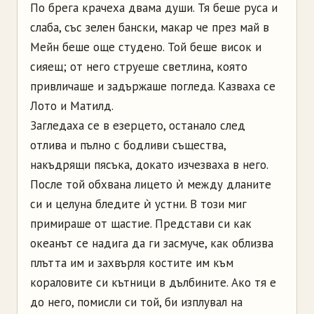
По брега крачеха двама души. Тя беше руса и
слаба, със зелен бански, макар че през май в
Мейн беше още студено. Той беше висок и
сияещ; от него струеше светлина, която
привличаше и задържаше погледа. Казваха се
Лото и Матилд.
Загледаха се в езерцето, останало след
отлива и пълно с бодливи същества,
накъдрящи пясъка, докато изчезваха в него.
После той обхвана лицето ѝ между дланите
си и целуна бледите ѝ устни. В този миг
примираше от щастие. Представи си как
океанът се надига да ги засмуче, как облизва
плътта им и захвърля костите им към
кораловите си кътници в дълбините. Ако тя е
до него, помисли си той, би изплувал на