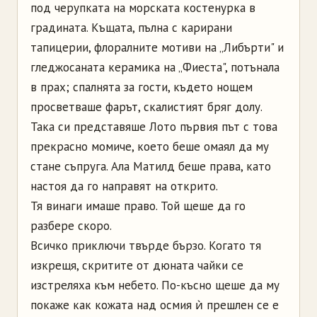
под черупката на морската костенурка в
градината. Къщата, пълна с карирани
тапицерии, флоралните мотиви на „Либърти" и
гледжосаната керамика на „Фиеста", потънала
в прах; спалнята за гости, където нощем
просветваше фарът, скалистият бряг долу.
Така си представяше Лото първия път с това
прекрасно момиче, което беше омаял да му
стане съпруга. Ала Матилд беше права, като
настоя да го направят на открито.
Тя винаги имаше право. Той щеше да го
разбере скоро.
Всичко приключи твърде бързо. Когато тя
изкрещя, скритите от дюната чайки се
изстреляха към небето. По-късно щеше да му
покаже как кожата над осмия ѝ прешлен се е