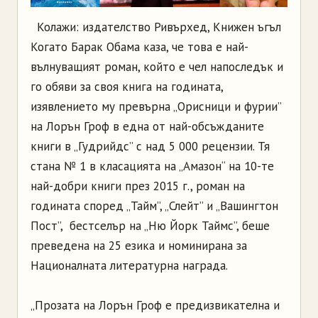
Колажи: издателство Ривърхед, Книжен ъгъл
Когато Барак Обама каза, че това е най-
вълнуващият роман, който е чел напоследък и
го обяви за своя книга на годината,
изявлението му превърна „Орисници и фурии”
на Лорън Гроф в една от най-обсъжданите
книги в „Гудрийдс” с над 5 000 рецензии. Тя
стана № 1 в класацията на „Амазон“ на 10-те
най-добри книги през 2015 г., роман на
годината според „Тайм”, „Слейт” и „Вашингтон
Пост”, бестселър на „Ню Йорк Таймс”, беше
преведена на 25 езика и номинирана за
Националната литературна награда.
„Прозата на Лорън Гроф е предизвикателна и