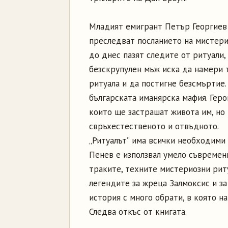
Младият емигрант Петър Георгиев 
преследват посланието на мистери
до днес пазят следите от ритуали,
безскрупулен мъж иска да намери 
ритуала и да постигне безсмъртие.
българската иманярска мафия. Геро
които ще застрашат живота им, но 
свръхестественото и отвъдното.
„Ритуалът” има всички необходими 
Пенев е използвал умело съвремен
траките, техните мистериозни риту
легендите за жреца Залмоксис и за
история с много обрати, в която н
Следва откъс от книгата.