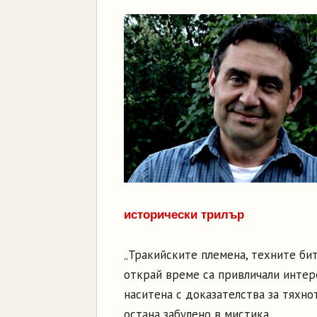
исторически трилър
„Тракийските племена, техните бит
открай време са привличали интер
наситена с доказателства за тяхно
остана забулено в мистика.