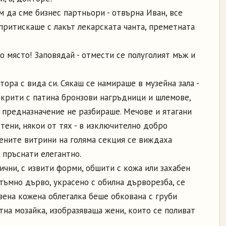
ам да сме бизнес партньори - отвърна Иван, все
притискаше с лакът лекарската чанта, преметната
во място! Заповядай - отмести се полуголият мъж и
ктора с вида си. Сякаш се намираше в музейна зала -
окрити с патина бронзови нагръдници и шлемове,
 предназначение не разбираше. Мечове и ятагани
тени, някои от тях - в изключително добро
лените витрини на голяма секция се виждаха
 пръснати елегантно.
ични, с извити форми, обшити с кожа или захабен
тъмно дърво, украсено с обилна дърворезба, се
вена кожена облегалка беше обкована с груби
на мозайка, изобразяваща жени, които се поливат