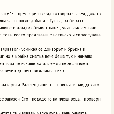
рвате? - с престорена обида отвърна Славея, докато
а чаша, после добави: - Тук са, разбира се.
лище и извади обемист пакет, увит във вестник.
е това, което предлагаш, е истинско и си заслужава.
и вярвате? - усмихна се докторът и бръкна в
миг, но в крайна сметка вече беше тук и нямаше
ен това не искаше да изглежда нерешителен.
 човечец до него възкликна тихо.
она в ръка. Разглеждаше го с присвити очи, докато
ре запазен. Ето - подаде го на плешивеца, - провери
тата си и извади малка лупа. Свали очилата,