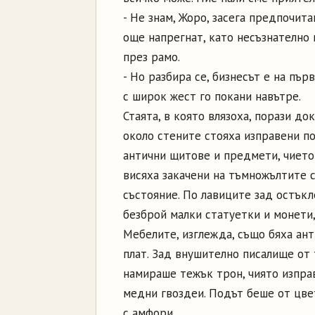
- Не знам, Жоро, засега предпочит
още напрегнат, като несъзнателно 
през рамо.
- Но разбира се, бизнесът е на пър
с широк жест го покани навътре.
Стаята, в която влязоха, порази до
около стените стояха изправени п
антични щитове и предмети, чието
висяха закачени на тъмножълтите с
състояние. По лавиците зад остък
безброй малки статуетки и монети,
Мебелите, изглежда, също бяха ант
плат. Зад внушително писалище от 
намираше тежък трон, чиято изпра
медни гвоздеи. Подът беше от цвет
с амфори.