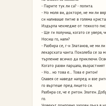
- Парите тук ли са? - попита.
- Но моля ви, докторе, не ми ли вя
си наливаше питие в голяма кристалн
Издърпа чекмедже от тежкото писа
- Ще ги получиш, когато се уверя, ч
Носиш го, нали?
- Разбира се, г-н Златанов, не ми л
лекарската чанта. Поколеба се за 
търпение всичко да приключи. Осв
Когато разви парцала, възрастният
- Но... но това е... Това е ритон!
Славея се наведе напред и взе рит
го въртеше пред лицето си.
Разбира се, че е ритон. Златен. Доб
го.
Човекът припряно зарови ръка в чан