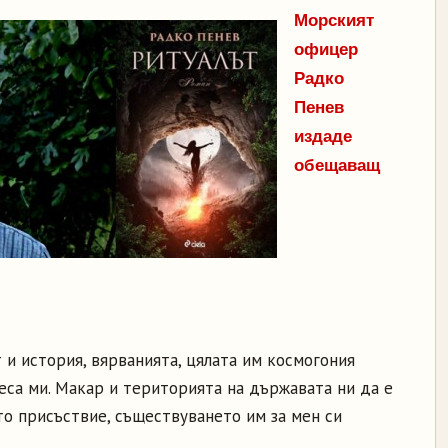
Морският
офицер
Радко
Пенев
издаде
обещаващ
 и история, вярванията, цялата им космогония
еса ми. Макар и територията на държавата ни да е
то присъствие, съществуването им за мен си