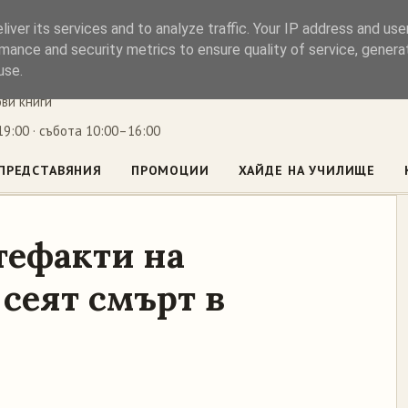
iver its services and to analyze traffic. Your IP address and us
ъл
mance and security metrics to ensure quality of service, gener
use.
ови книги
9:00 · събота 10:00–16:00
ПРЕДСТАВЯНИЯ
ПРОМОЦИИ
ХАЙДЕ НА УЧИЛИЩЕ
тефакти на
сеят смърт в