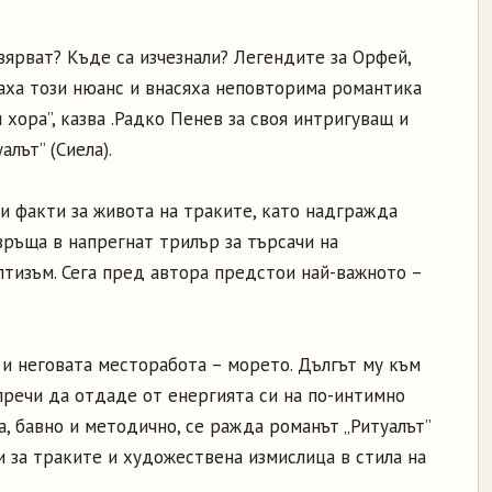
вярват? Къде са изчезнали? Легендите за Орфей,
щаха този нюанс и внасяха неповторима романтика
 хора”, казва .Радко Пенев за своя интригуващ и
лът” (Сиела).
и факти за живота на траките, като надгражда
ръща в напрегнат трилър за търсачи на
лтизъм. Сега пред автора предстои най-важното –
 и неговата месторабота – морето. Дългът му към
пречи да отдаде от енергията си на по-интимно
а, бавно и методично, се ражда романът „Ритуалът”
 за траките и художествена измислица в стила на