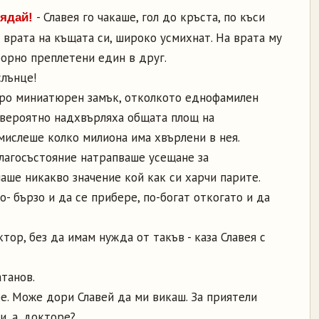
- Славея го чакаше, гол до кръста, по къси
вядай!
 врата на къщата си, широко усмихнат. На врата му
борно преплетени един в друг.
слънце!
оро миниатюрен замък, отколкото еднофамилен
 вероятно надхвърляха общата площ на
мислеше колко милиона има хвърлени в нея.
лагосъстояние натрапваше усещане за
маше никакво значение кой как си харчи парите.
 бързо и да се прибере, по-богат откогато и да
ктор, без да имам нужда от такъв - каза Славея с
атанов.
бре. Може дори Славей да ми викаш. За приятели
и, а, докторе?