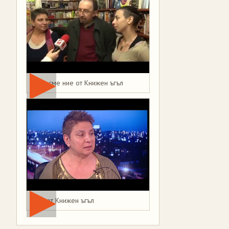
Това сме ние от Книжен ъгъл
Мая от Книжен ъгъл