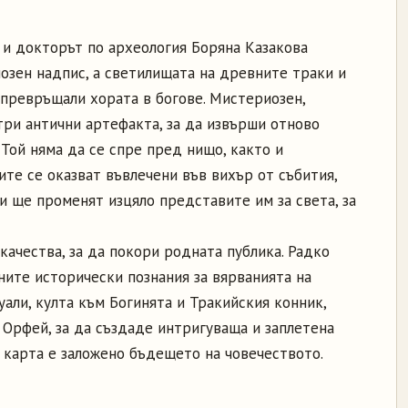
и докторът по археология Боряна Казакова
озен надпис, а светилищата на древните траки и
 превръщали хората в богове. Мистериозен,
три антични артефакта, за да извърши отново
 Той няма да се спре пред нищо, както и
ите се оказват въвлечени във вихър от събития,
и ще променят изцяло представите им за света, за
качества, за да покори родната публика. Радко
ните исторически познания за вярванията на
али, култа към Богинята и Тракийския конник,
 Орфей, за да създаде интригуваща и заплетена
а карта е заложено бъдещето на човечеството.