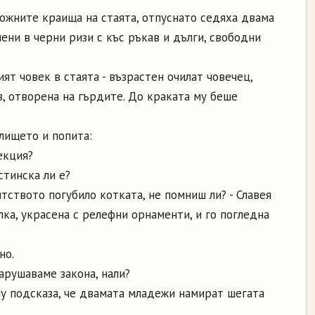
ложните краища на стаята, отпуснато седяха двама
ени в черни ризи с къс ръкав и дълги, свободни
т човек в стаята - възрастен очилат човечец,
ав, отворена на гърдите. До краката му беше
алището и попита:
екция?
стинска ли е?
итството погубило котката, не помниш ли? - Славея
ка, украсена с релефни орнаменти, и го погледна
но.
нарушаваме закона, нали?
му подсказа, че двамата младежи намират шегата