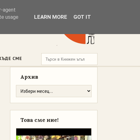
er-agent
LEARN MORE
GOT IT
ate usage
КЪДЕ СМЕ
Архив
Това сме ние!