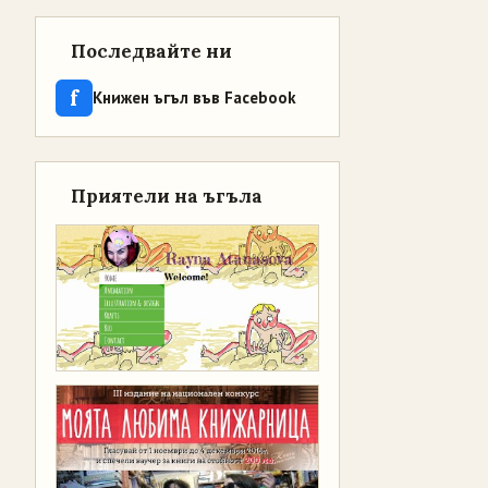
Последвайте ни
f
Книжен ъгъл във Facebook
Приятели на ъгъла