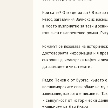
Кои са те? Откъде идват? В какво 
Резос, загадъчния Залмоксис наси
в моето възприятие за тези древни
изпълнен с напрежение роман „Ритуа
Романът се позовава на историческ
достоверната информация и я прев
съкровища, иманярска мафия и оку
да завладее и читателите .
Радко Пенев е от Бургас, където е
военноморските сили обаче не му 
занимание, каквото е писането. Так
– съвкупност от исторически данни
трилърите на Дан Браун.