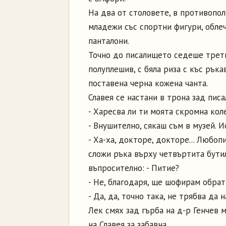
На два от столовете, в противопо
младежи със спортни фигури, облеч
панталони.
Точно до писалището седеше третия
полуплешив, с бяла риза с къс рък
поставена черна кожена чанта.
Славея се настани в трона зад пис
- Харесва ли ти моята скромна кол
- Внушително, сякаш съм в музей. И
- Ха-ха, докторе, докторе... Любоп
сложи ръка върху четвъртита бутил
въпросително: - Питие?
- Не, благодаря, ще шофирам обрат
- Да, да, точно така, не трябва да 
Лек смях зад гърба на д-р Генчев 
на Славея за забавна.