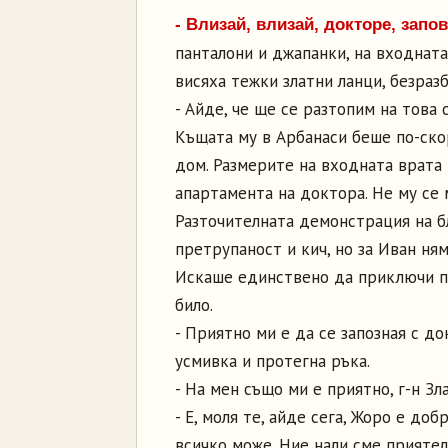
- Влизай, влизай, докторе, запо
панталони и джапанки, на входната
висяха тежки златни ланци, безраз
- Айде, че ще се разтопим на това 
Къщата му в Арбанаси беше по-ск
дом. Размерите на входната врата
апартамента на доктора. Не му се 
Разточителната демонстрация на б
претрупаност и кич, но за Иван ня
Искаше единствено да приключи по-
било.
- Приятно ми е да се запозная с до
усмивка и протегна ръка.
- На мен също ми е приятно, г-н Зл
- Е, моля те, айде сега, Жоро е до
всичко може. Ние нали сме приятел