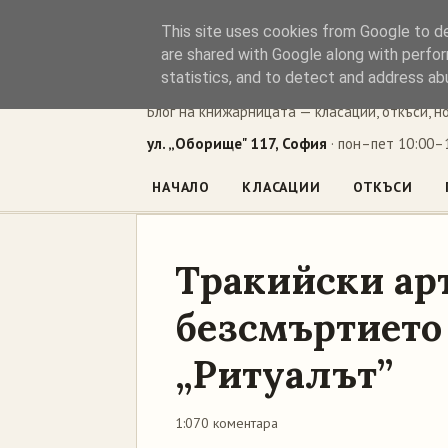
This site uses cookies from Google to del
Книжен ъг
are shared with Google along with perfor
statistics, and to detect and address ab
Блог на книжарницата — класации, откъси, н
ул. „Оборище" 117, София
· пон–пет 10:00–1
НАЧАЛО
КЛАСАЦИИ
ОТКЪСИ
Тракийски ар
безсмъртието 
„Ритуалът”
1:07
0 коментара