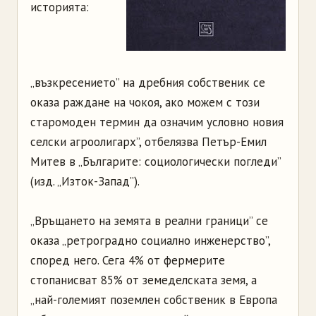
историята:
„възкресението” на дребния собственик се
оказа раждане на чокоя, ако можем с този
старомоден термин да означим условно новия
селски агроолигарх”, отбелязва Петър-Емил
Митев в „Българите: социологически погледи”
(изд. „Изток-Запад”).
„Връщането на земята в реални граници” се
оказа „ретроградно социално инженерство”,
според него. Сега 4% от фермерите
стопанисват 85% от земеделската земя, а
„най-големият поземлен собственик в Европа