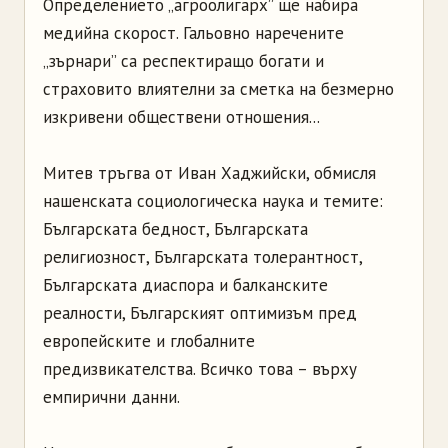
Определението „агроолигарх” ще набира
медийна скорост. Гальовно наречените
„зърнари” са респектиращо богати и
страховито влиятелни за сметка на безмерно
изкривени обществени отношения...
Митев тръгва от Иван Хаджийски, обмисля
нашенската социологическа наука и темите:
Българската бедност, Българската
религиозност, Българската толерантност,
Българската диаспора и балканските
реалности, Българският оптимизъм пред
европейските и глобалните
предизвикателства. Всичко това – върху
емпирични данни.