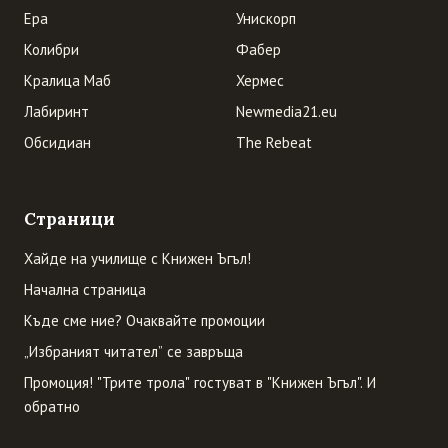
Ера
Унискорп
Колибри
Фабер
Кралица Маб
Хермес
Лабиринт
Newmedia21.eu
Обсидиан
The Rebeat
Страници
Хайде на училище с Книжен Ъгъл!
Начална страница
Къде сме ние? Очаквайте промоции
„Избраният читател” се завръща
Промоция! "Трите трола" гостуват в "Книжен Ъгъл". И
обратно