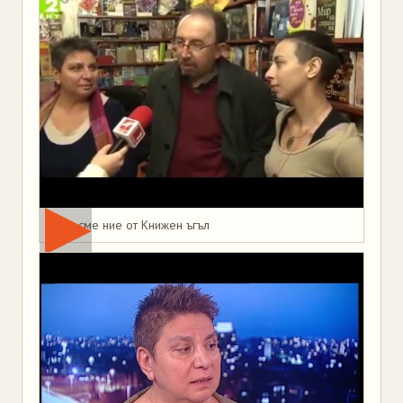
Това сме ние от Книжен ъгъл