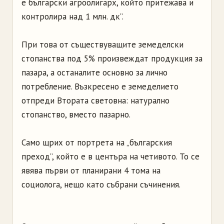
е български агроолигарх, който притежава и
контролира над 1 млн. дк”.
При това от съществуващите земеделски
стопанства под 5% произвеждат продукция за
пазара, а останалите основно за лично
потребление. Възкресено е земеделието
отпреди Втората световна: натурално
стопанство, вместо пазарно.
Само щрих от портрета на „българския
преход”, който е в центъра на четивото. То се
явява първи от планирани 4 тома на
социолога, нещо като събрани съчинения.