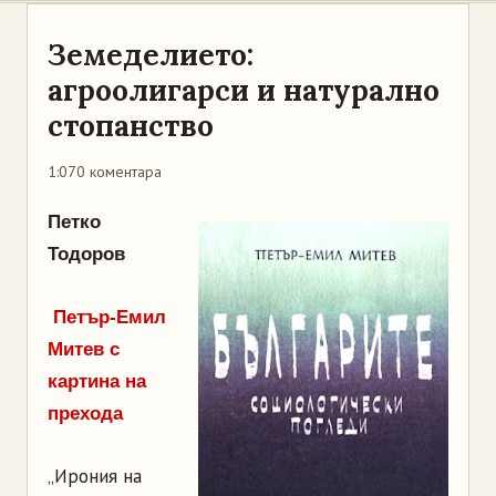
Земеделието:
агроолигарси и натурално
стопанство
1:07
0 коментара
Петко
Тодоров
Петър-Емил
Митев с
картина на
прехода
„Ирония на