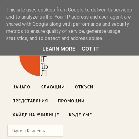
Книжен ъгъл
This site uses cookies from Google to deliver its services
and to analyze traffic. Your IP address and user-agent are
shared with Google along with performance and security
Блог на книжарницата — класации, откъси, нови книги
metrics to ensure quality of service, generate usage
ул. „Оборище" 117, София
· пон–пет 10:00–19:00 ·
statistics, and to detect and address abuse.
събота 10:00–16:00
LEARN MORE
GOT IT
НАЧАЛО
КЛАСАЦИИ
ОТКЪСИ
ПРЕДСТАВЯНИЯ
ПРОМОЦИИ
ХАЙДЕ НА УЧИЛИЩЕ
КЪДЕ СМЕ