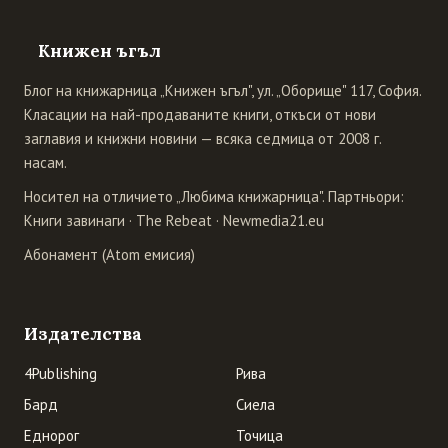
Книжен ъгъл
Блог на книжарница „Книжен ъгъл", ул. „Оборище" 117, София.
Класации на най-продаваните книги, откъси от нови
заглавия и книжни новини — всяка седмица от 2008 г.
насам.
Носител на отличието „Любима книжарница". Партньори:
Книги завинаги
·
The Rebeat
·
Newmedia21.eu
Абонамент (Atom емисия)
Издателства
4Publishing
Рива
Бард
Сиела
Еднорог
Точица