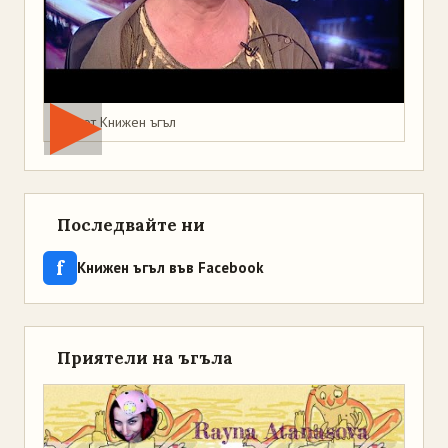
Мая от Книжен ъгъл
Последвайте ни
f
Книжен ъгъл във Facebook
Приятели на ъгъла