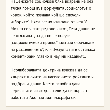
Нашенските социолози бяха вкарани не без
тяхна помощ във формулата „социологът е
човек, който познава кой ще спечели
изборите”. Няма лесно излизане от нея. У
Митев се четат редове като: „Тези данни не
се огласяват, за да не се получи
„социологически принос” към задълбочаване
на разделението”, или „Резултатите останаха
коментирани главно в научни издания”...
Неолибералната доктрина изисква да се
хвърлят в очите на населението рейтинги и
подбрани данни. Което освобождава
сериозните изследователи да си вършат
работата. Ако надвият масрафа си.