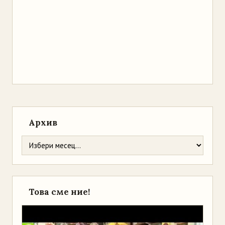
Архив
Това сме ние!