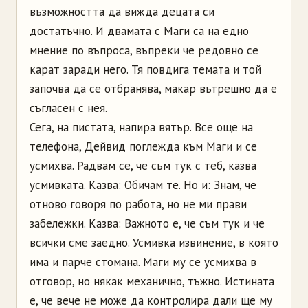
възможността да вижда децата си
достатъчно. И двамата с Маги са на едно
мнение по въпроса, въпреки че редовно се
карат заради него. Тя повдига темата и той
започва да се отбранява, макар вътрешно да е
съгласен с нея.
Сега, на пистата, напира вятър. Все още на
телефона, Дейвид поглежда към Маги и се
усмихва. Радвам се, че съм тук с теб, казва
усмивката. Казва: Обичам те. Но и: Знам, че
отново говоря по работа, но не ми прави
забележки. Казва: Важното е, че съм тук и че
всички сме заедно. Усмивка извинение, в която
има и парче стомана. Маги му се усмихва в
отговор, но някак механично, тъжно. Истината
е, че вече не може да контролира дали ще му