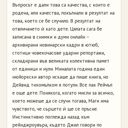
Въпросът е дали това са качества, с които е
родена, или качества, покълнали в резултат на
това, което се бе случило. В резултат на
отвличането ѝ като дете. Цялата сага бе
записана в снимки и думи онлайн –
архивирани новинарски кадри в ютюб,
стотици човекочасове ударни репортажи,
складирани във великата колективна памет
от единици и нули. Миналата година един
нюйоркски автор искаше да пише книга, но
Дейвид тихомълком я потули. Все пак Рейчъл
е още дете. Понякога, когато мисли за всичко,
което можеше да се случи тогава, Маги има
чувството, че сърцето ѝ ще се пръсне.
Инстинктивно поглежда назад към
рейнджроувъра, където Джил говори по