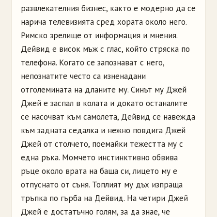
развлекателния бизнес, както е модерно да се
нарича телевизията сред хората около него.
Римско зрелище от информация и мнения.
Дейвид е висок мъж с глас, който стряска по
телефона. Когато се запознават с него,
непознатите често са изненадани
отголемината на дланите му. Синът му Джей
Джей е заспал в колата и докато останалите
се насочват към самолета, Дейвид се навежда
към задната седалка и нежно повдига Джей
Джей от столчето, поемайки тежестта му с
една ръка. Момчето инстинктивно обвива
ръце около врата на баща си, лицето му е
отпуснато от съня. Топлият му дъх изпраща
тръпка по гърба на Дейвид. На четири Джей
Джей е достатъчно голям, за да знае, че