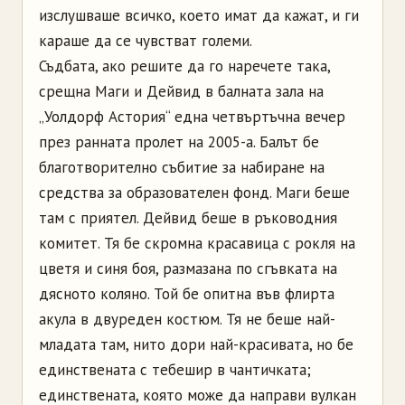
изслушваше всичко, което имат да кажат, и ги
караше да се чувстват големи.
Съдбата, ако решите да го наречете така,
срещна Маги и Дейвид в балната зала на
„Уолдорф Астория“ една четвъртъчна вечер
през ранната пролет на 2005-а. Балът бе
благотворително събитие за набиране на
средства за образователен фонд. Маги беше
там с приятел. Дейвид беше в ръководния
комитет. Тя бе скромна красавица с рокля на
цветя и синя боя, размазана по сгъвката на
дясното коляно. Той бе опитна във флирта
акула в двуреден костюм. Тя не беше най-
младата там, нито дори най-красивата, но бе
единствената с тебешир в чантичката;
единствената, която може да направи вулкан