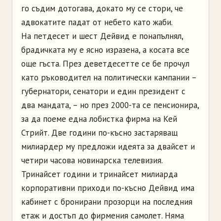
го съдим дотогава, докато му се стори, че
адвокатите падат от небето като жаби.
На петдесет и шест Дейвид е понапълнял,
брадичката му е ясно изразена, а косата все
още гъста. През деветдесетте се бе прочул
като ръководител на политически кампании –
губернатори, сенатори и един президент с
два мандата, – но през 2000-та се пенсионира,
за да поеме една лобистка фирма на Кей
Стрийт. Две години по-късно застаряващ
милиардер му предложи идеята за двайсет и
четири часова новинарска телевизия.
Тринайсет години и тринайсет милиарда
корпоративни приходи по-късно Дейвид има
кабинет с бронирани прозорци на последния
етаж и достъп до фирмения самолет. Няма