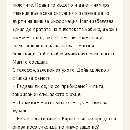
пилотите. Прави го където и да е – намира
главния във всяка ситуация и започва да го
върти на шиш за информация. Маги забелязва
Джил до вратата на пилотската кабина, държи
момичето под око. Освен пистолет носи
електрошокова палка и пластмасови
белезници. Той е най-мълчаливият мъж, когото
Маги е срещала.
С телефон, залепен за ухото, Дейвид леко я
стиска за рамото.
– Радваш ли се, че се прибираме? – пита,
закривайки слушалката с ръце.
– Донякъде – отвръща тя. – Тук е толкова
хубаво.
– Можеш да останеш. Вярно е, че ни предстои
онова през уикенда, но иначе защо не?