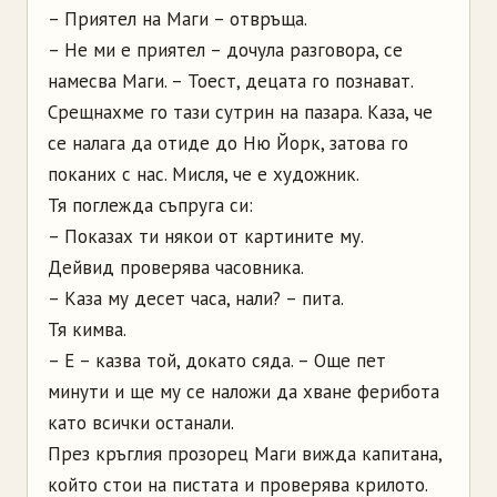
– Приятел на Маги – отвръща.
– Не ми е приятел – дочула разговора, се
намесва Маги. – Тоест, децата го познават.
Срещнахме го тази сутрин на пазара. Каза, че
се налага да отиде до Ню Йорк, затова го
поканих с нас. Мисля, че е художник.
Тя поглежда съпруга си:
– Показах ти някои от картините му.
Дейвид проверява часовника.
– Каза му десет часа, нали? – пита.
Тя кимва.
– Е – казва той, докато сяда. – Още пет
минути и ще му се наложи да хване ферибота
като всички останали.
През кръглия прозорец Маги вижда капитана,
който стои на пистата и проверява крилото.