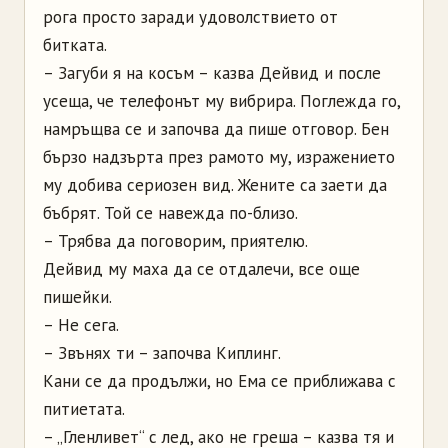
рога просто заради удоволствието от
битката.
– Загуби я на косъм – казва Дейвид и после
усеща, че телефонът му вибрира. Поглежда го,
намръщва се и започва да пише отговор. Бен
бързо надзърта през рамото му, изражението
му добива сериозен вид. Жените са заети да
бъбрят. Той се навежда по-близо.
– Трябва да поговорим, приятелю.
Дейвид му маха да се отдалечи, все още
пишейки.
– Не сега.
– Звънях ти – започва Киплинг.
Кани се да продължи, но Ема се приближава с
питиетата.
– „Гленливет“ с лед, ако не греша – казва тя и