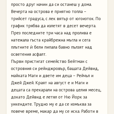
просто друг начин да си останеш у дома.
Вечерта на острова е приятно топла –
трийсет градуса, с лек вятър от югоизток. По
график трябва да излетят в десет вечерта.
През последните три часа над пролива е
натежала гъста крайбрежна мъгла и сега
плътните ѝ бели пипала бавно пълзят над
осветения асфалт.
Първи пристигат семейство Бейтман с
островния си рейнджровър, бащата Дейвид,
майката Маги и двете им деца – Рейчъл и
Джей Джей. Краят на август е и Маги и
децата са прекарали на острова целия месец,
докато Дейвид е летял от Ню Йорк за
уикендите. Трудно му е да се измъква за
повече време, макар да му се иска. Работи в