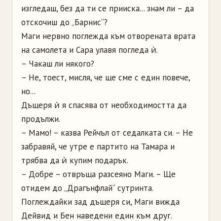
изгледаш, без да ти се прииска... знам ли – да
отскочиш до „Барнис“?
Маги нервно поглежда към отворената врата
на самолета и Сара улавя погледа ѝ.
– Чакаш ли някого?
– Не, тоест, мисля, че ще сме с един повече,
но...
Дъщеря ѝ я спасява от необходимостта да
продължи.
– Мамо! – казва Рейчъл от седалката си. – Не
забравяй, че утре е партито на Тамара и
трябва да ѝ купим подарък.
– Добре – отвръща разсеяно Маги. – Ще
отидем до „Драгънфлай“ сутринта.
Поглеждайки зад дъщеря си, Маги вижда
Дейвид и Бен наведени един към друг.