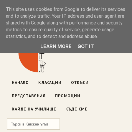
Книжен ъгъл
This site uses cookies from Google to deliver its services
and to analyze traffic. Your IP address and user-agent are
shared with Google along with performance and security
Блог на книжарницата — класации, откъси, нови книги
metrics to ensure quality of service, generate usage
ул. „Оборище" 117, София
· пон–пет 10:00–19:00 ·
statistics, and to detect and address abuse.
събота 10:00–16:00
LEARN MORE
GOT IT
НАЧАЛО
КЛАСАЦИИ
ОТКЪСИ
ПРЕДСТАВЯНИЯ
ПРОМОЦИИ
ХАЙДЕ НА УЧИЛИЩЕ
КЪДЕ СМЕ