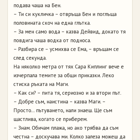
подава чаша на Бен.
– Ти си кукличка – отвръща Бен и поглъща
половината скоч на една глътка.
– За мен само вода – казва Дейвид, докато тя
повдига чаша водка от подноса.
– Разбира се – усмихва се Ема, – връщам се
след секунда.
На няколко метра от тях Сара Киплинг вече е
изчерпала темите за общи приказки. Леко
стиска ръката на Маги.
– Как си? – пита тя, сериозно и за втори път.
– Добре съм, наистина – казва Маги. –
Просто... пътуването, нали знаеш. Ще съм
щастлива, когато се приберем.
– Знам. Обичам плажа, но ако трябва да съм
честна – доскучава ми. Колко залеза можеш да