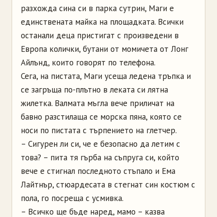
разхожда сина си в парка сутрин, Маги е
единствената майка на площадката. Всички
останали деца пристигат с произведени в
Европа колички, бутани от момичета от Лонг
Айлънд, които говорят по телефона.
Сега, на пистата, Маги усеща ледена тръпка и
се загръща по-плътно в леката си лятна
жилетка. Валмата мъгла вече приличат на
бавно разстилаща се морска пяна, която се
носи по пистата с търпението на глетчер.
– Сигурен ли си, че е безопасно да летим с
това? – пита тя гърба на съпруга си, който
вече е стигнал последното стъпало и Ема
Лайтнър, стюардесата в стегнат син костюм с
пола, го посреща с усмивка.
– Всичко ще бъде наред, мамо – казва