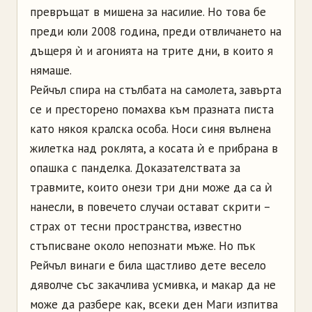
превръщат в мишена за насилие. Но това бе
преди юли 2008 година, преди отвличането на
дъщеря ѝ и агонията на трите дни, в които я
нямаше.
Рейчъл спира на стълбата на самолета, завърта
се и престорено помахва към празната писта
като някоя кралска особа. Носи синя вълнена
жилетка над роклята, а косата ѝ е прибрана в
опашка с панделка. Доказателствата за
травмите, които онези три дни може да са ѝ
нанесли, в повечето случаи остават скрити –
страх от тесни пространства, известно
стъписване около непознати мъже. Но пък
Рейчъл винаги е била щастливо дете весело
дяволче със закачлива усмивка, и макар да не
може да разбере как, всеки ден Маги изпитва