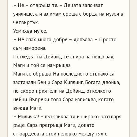
– Не – отвръща тя. – Децата започват
училище, а и аз имам среща с борда на музея в
четвъртък.
Усмихва му се.
– Не спах много добре – допълва. – Просто
съм изморена.
Погледът на Дейвид се спира на нещо зад
Маги и той се намръщва.
Маги се обръща. На последното стъпало са
застанали Бен и Сара Киплинг. Богата двойка,
по-скоро приятели на Дейвид, отколкото
нейни. Въпреки това Сара изписква, когато
вижда Маги.
– Миличка! – възкликва тя и широко разтваря
ръце. Сара прегръща Маги, докато
стюардесата стои неловко между тях с