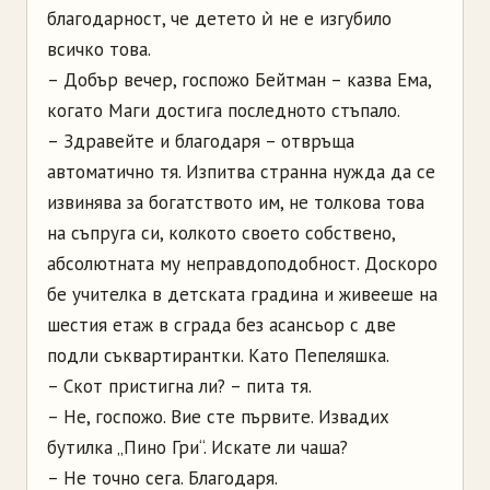
благодарност, че детето ѝ не е изгубило
всичко това.
– Добър вечер, госпожо Бейтман – казва Ема,
когато Маги достига последното стъпало.
– Здравейте и благодаря – отвръща
автоматично тя. Изпитва странна нужда да се
извинява за богатството им, не толкова това
на съпруга си, колкото своето собствено,
абсолютната му неправдоподобност. Доскоро
бе учителка в детската градина и живееше на
шестия етаж в сграда без асансьор с две
подли съквартирантки. Като Пепеляшка.
– Скот пристигна ли? – пита тя.
– Не, госпожо. Вие сте първите. Извадих
бутилка „Пино Гри“. Искате ли чаша?
– Не точно сега. Благодаря.