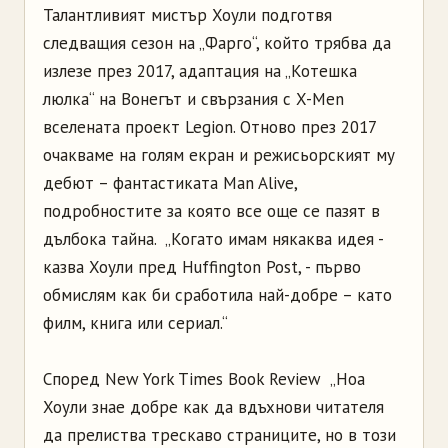
Талантливият мистър Хоули подготвя
следващия сезон на „Фарго“, който трябва да
излезе през 2017, адаптация на „Котешка
люлка“ на Вонегът и свързания с X-Men
вселената проект Legion. Отново през 2017
очакваме на голям екран и режисьорският му
дебют – фантастиката Man Alive,
подробностите за която все още се пазят в
дълбока тайна. „Когато имам някаква идея -
казва Хоули пред Huffington Post, - първо
обмислям как би сработила най-добре – като
филм, книга или сериал.“
Според New York Times Book Review „Ноа
Хоули знае добре как да вдъхнови читателя
да прелиства трескаво страниците, но в този