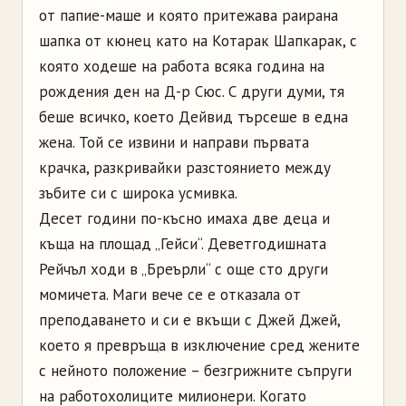
от папие-маше и която притежава раирана
шапка от кюнец като на Котарак Шапкарак, с
която ходеше на работа всяка година на
рождения ден на Д-р Сюс. С други думи, тя
беше всичко, което Дейвид търсеше в една
жена. Той се извини и направи първата
крачка, разкривайки разстоянието между
зъбите си с широка усмивка.
Десет години по-късно имаха две деца и
къща на площад „Гейси“. Деветгодишната
Рейчъл ходи в „Бреърли“ с още сто други
момичета. Маги вече се е отказала от
преподаването и си е вкъщи с Джей Джей,
което я превръща в изключение сред жените
с нейното положение – безгрижните съпруги
на работохолиците милионери. Когато