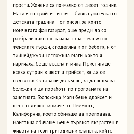
прости. Женени са по-малко от десет години.
Маги е на трийсет и шест, бивша учителка от
детската градина – от онези, за които
момчетата фантазират, още преди да са
разбрали какво означава това – мания по
женските гърди, споделяна и от бебета, и от
тийнейджъри. Госпожица Маги, както я
наричаха, беше весела и мила. Пристигаше
всяка сутрин в шест и трийсет, за да се
подготви. Оставаше до късно, за да попълва
бележки и да поработи по програмата на
занятията. Госпожица Маги беше двайсет и
шест годишно момиче от Пиемонт,
Калифорния, което обичаше да преподава.
Наистина обичаше. Беше първият възрастен в
живота на тези тригодишни хлапета, който