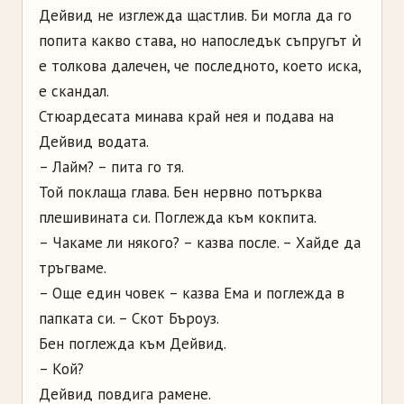
Дейвид не изглежда щастлив. Би могла да го
попита какво става, но напоследък съпругът ѝ
е толкова далечен, че последното, което иска,
е скандал.
Стюардесата минава край нея и подава на
Дейвид водата.
– Лайм? – пита го тя.
Той поклаща глава. Бен нервно потърква
плешивината си. Поглежда към кокпита.
– Чакаме ли някого? – казва после. – Хайде да
тръгваме.
– Още един човек – казва Ема и поглежда в
папката си. – Скот Бъроуз.
Бен поглежда към Дейвид.
– Кой?
Дейвид повдига рамене.