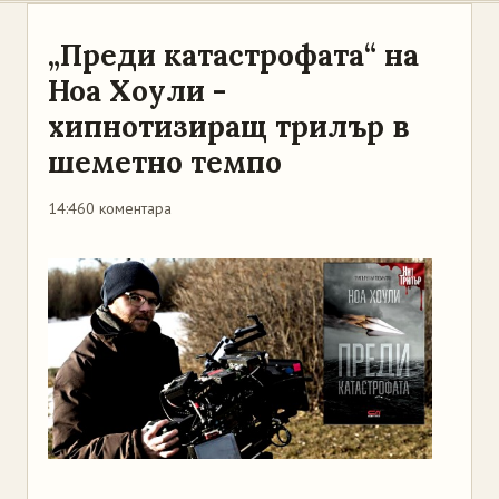
„Преди катастрофата“ на
Ноа Хоули -
хипнотизиращ трилър в
шеметно темпо
14:46
0 коментара