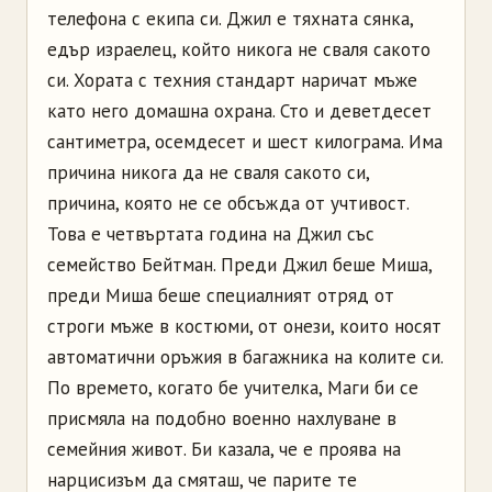
телефона с екипа си. Джил е тяхната сянка,
едър израелец, който никога не сваля сакото
си. Хората с техния стандарт наричат мъже
като него домашна охрана. Сто и деветдесет
сантиметра, осемдесет и шест килограма. Има
причина никога да не сваля сакото си,
причина, която не се обсъжда от учтивост.
Това е четвъртата година на Джил със
семейство Бейтман. Преди Джил беше Миша,
преди Миша беше специалният отряд от
строги мъже в костюми, от онези, които носят
автоматични оръжия в багажника на колите си.
По времето, когато бе учителка, Маги би се
присмяла на подобно военно нахлуване в
семейния живот. Би казала, че е проява на
нарцисизъм да смяташ, че парите те