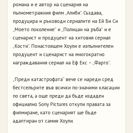
романа и е автор на сценария на
пълнометражния филм „Алиби”. Създава,
продуцира и ръководи сериалите на Ей Би Си
„Моето поколение” и „Полицаи на ръба” и е
сценарист и продуцент на хитовия сериал
„Кости”. Понастоящем Хоули е изпълнителен
продуцент и сценарист на многократно
награждавания сериал на Еф Екс – „Фарго”.
„Преди катастрофата“ вече се нареди сред
бестселърите във всички по-значими класации
по света, а още преди да бъде издаден
официално Sony Pictures откупи правата за
филмиране, като сценарият ще бъде
адаптиран от самия Хоули.