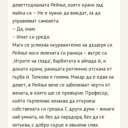
деветгодишната Рейчъл, която крачи зад
майка си. – Не е нужно да виждат, за да
управляват самолета.
– Да, знам.
– Имат си уреди.
Маги се усмихва окуражително на дъщеря си.
Рейчъл носи зелената си раница – вътре са
„Игрите на глада“, барбитата и айпада ѝ, и
докато крачи, раницата ритмично отскача от
гърба ѝ. Толкова е голяма. Макар да е едва на
девет, в Рейчъл вече се забелязват черти от
жената, в която ще се превърне. Професор,
който търпеливо изчаква да откриеш
собствената си грешка. С други думи – винаги
най-умната, но без да парадира, без да се
изтъква, с добро сърце и звънлив смях.