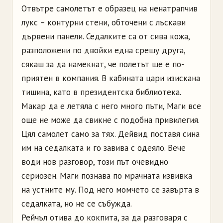
Отвътре самолетът е образец на ненатрапчив
лукс – контурни стени, обточени с лъскави
дървени панели. Седалките са от сива кожа,
разположени по двойки една срещу друга,
сякаш за да намекнат, че полетът ще е по-
приятен в компания. В кабината цари изискана
тишина, като в президентска библиотека.
Макар да е летяла с него много пъти, Маги все
още не може да свикне с подобна привилегия.
Цял самолет само за тях. Дейвид поставя сина
им на седалката и го завива с одеяло. Вече
води нов разговор, този път очевидно
сериозен. Маги познава по мрачната извивка
на устните му. Под него момчето се завърта в
седалката, но не се събужда.
Рейчъл отива до кокпита, за да разговаря с