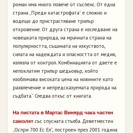
роман има много повече от съспенс. От една
страна „Преди катастрофата“ е сложно и
водещо до пристрастяване трилър
откровение. От друга страна е изследване на
човешката природа, на мрачната страна на
популярността, същината на изкуството,
силата на надеждата и опасността от медия,
излязла от контрол. Комбинацията от двете е
непоклатим трилър шедьовър, който
изобличава високата цена на новините като
развлечение и непредсказуемата природа на
съдбата.“ Следва откъс от книгата.
На пистата в Мартас Винярд чака частен
със спусната стълба. Деветместен
самолет
„Оспри 700 Ес Ел“, построен през 2001 година