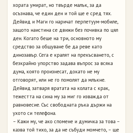
хората умират, но твърде малък, за да
осъзнава, че един ден и той ще е сред тях.
Дейвид и Маги го наричат перпетуум-мобиле,
защото наистина се движи без почивка по цял
ден. Когато беше на три, основното му
средство за общуване бе да реве като
динозавър. Сега е кралят на прекъсването, с
безкрайно упорство задава въпрос за всяка
дума, която произнесат, докато не му
отговорят, или не го помолят да млъкне.
Дейвид затваря вратата на колата с крак,
тежестта на сина му за миг го изважда от
равновесие. Със свободната ръка държи на
ухото си телефона.
– Кажи му, че ако спомене и думичка за това –
казва той тихо, за да не събуди момчето, – ще