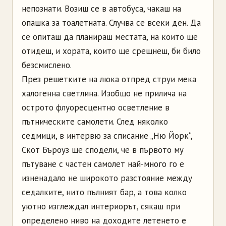
непознати. Возиш се в автобуса, чакаш на
опашка за тоалетната. Случва се всеки ден. Да
се опиташ да планираш местата, на които ще
отидеш, и хората, които ще срещнеш, би било
безсмислено.
През решетките на люка отпред струи мека
халогенна светлина. Изобщо не прилича на
острото флуоресцентно осветление в
пътническите самолети. След няколко
седмици, в интервю за списание „Ню Йорк“,
Скот Бъроуз ще сподели, че в първото му
пътуване с частен самолет най-много го е
изненадало не широкото разстояние между
седалките, нито пълният бар, а това колко
уютно изглеждал интериорът, сякаш при
определено ниво на доходите летенето е