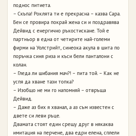
поднос питиета.
– Скъпа! Роклята ти е прекрасна – казва Сара.
Бен се провира покрай жена си и поздравява
Дейвид с енергично ръкостискане. Той е
партньор в една от четирите най-големи
фирми на Уолстрийт, синеока акула в шита по
поръчка синя риза и къси бели панталони с
колан.
– Гледа ли шибания мач?! – пита той. – Как не
успя да хване тази топка?
– Изобщо не ми го напомняй – отвръща
Дейвид.
– Даже аз бих я хванал, а аз съм известен с
двете си леви ръце.
Двамата стоят един срещу друг в някаква
имитация на перчене, два едри елена, сплели