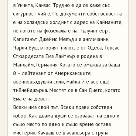
в Уичита, Канзас. Трудно е да се каже със
сигурност чий е. По документи собствеността
е на холандски холдинг с адрес на Кайманите,
но логото на фюзелажа е на „Гълуинг eър“.
Капитанът Джеймс Мелъди е англичанин.
Чарли Буш, вторият пилот, е от Одеса, Тексас.
Стюардесата Ема Лайтнър е родена в
Манхайм, Германия. Когато се омъжва за баща
ѝ – лейтенант от Американските
военновъздушни сили, майка ѝ е все още
тийнейджърка. Местят се в Сан Диего, когато
Ема е на девет.
Всеки има свой път. Всеки прави собствен
избор. Как двама души се озовават на едно и
също място по едно и също време остава
мистерия. Качваш се в асансьора с група