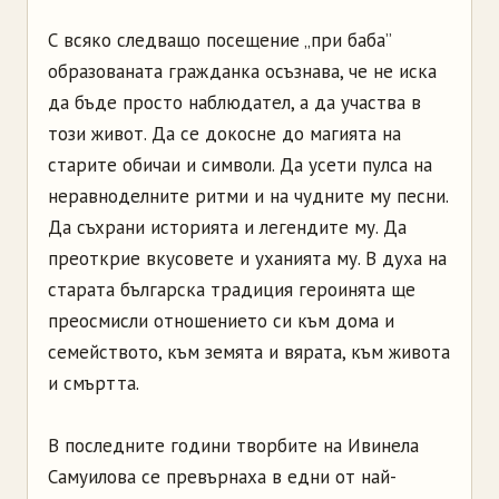
С всяко следващо посещение „при баба”
образованата гражданка осъзнава, че не иска
да бъде просто наблюдател, а да участва в
този живот. Да се докосне до магията на
старите обичаи и символи. Да усети пулса на
неравноделните ритми и на чудните му песни.
Да съхрани историята и легендите му. Да
преоткрие вкусовете и уханията му. В духа на
старата българска традиция героинята ще
преосмисли отношението си към дома и
семейството, към земята и вярата, към живота
и смъртта.
В последните години творбите на Ивинела
Самуилова се превърнаха в едни от най-