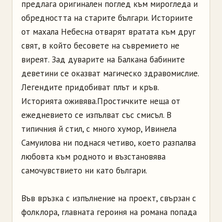
предлага оригинален поглед към мирогледа и
обредността на старите българи. Историите
от махала Небесна отварят вратата към друг
свят, в който бесовете на съвремието не
виреят. Зад дуварите на Балкана бабините
деветини се оказват магическо здравомислие.
Легендите придобиват плът и кръв.
Историята оживява.Простичките неща от
ежедневието се изпълват със смисъл. В
типичния й стил, с много хумор, Ивинела
Самуилова ни поднася четиво, което разпалва
любовта към родното и възстановява
самочувствието ни като българи.
Във връзка с изпълнение на проект, свързан с
фолклора, главната героиня на романа попада