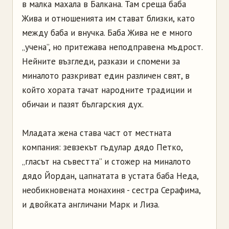
в малка махала в Балкана. Там среща баба
Жива и отношенията им стават близки, като
между баба и внучка. Баба Жива не е много
„учена”, но притежава неподправена мъдрост.
Нейните възгледи, разкази и спомени за
миналото разкриват един различен свят, в
който хората тачат народните традиции и
обичаи и пазят българския дух.
Младата жена става част от местната
компания: зевзекът гъдулар дядо Петко,
„гласът на съвестта” и стожер на миналото
дядо Йордан, цапнатата в устата баба Неда,
необикновената монахиня - сестра Серафима,
и двойката англичани Марк и Лиза.