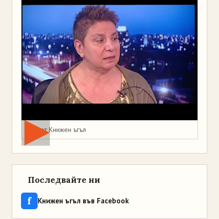
Мая от Книжен ъгъл
Последвайте ни
f
Книжен ъгъл във Facebook