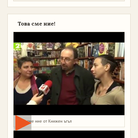
Това сме ние!
Това сме ние от Книжен ъгъл