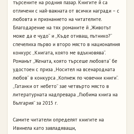
търсените на родния пазар. Книгите й са
отличени с най-важната от всички награди – с
любовта и признанието на читателите.
Благодарение на тях романите й „Животът
може да е чудо“ и „Къде отиваш, пътнико?“
спечелиха първо и второ място в националния
конкурс „Книгата, която ме вдъхновява“.
Романът „Жената, която търсеше любовта“ бе
удостоен с приза „Носител на всенародната
любов“ в конкурса „Копнеж по човечни книги“.
„Гатанки от небето” зае четвърто място в
литературната надпревара „Любима книга на
България” за 2015 г.
Самите читатели определят книгите на
Ивинела като завладяващи,