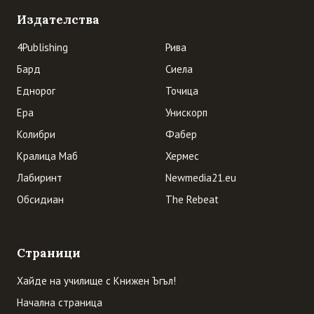
Издателства
4Publishing
Рива
Бард
Сиела
Еднорог
Точица
Ера
Унискорп
Колибри
Фабер
Кралица Маб
Хермес
Лабиринт
Newmedia21.eu
Обсидиан
The Rebeat
Страници
Хайде на училище с Книжен Ъгъл!
Начална страница