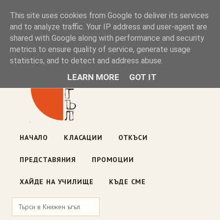
Книжен ъгъл
This site uses cookies from Google to deliver its services
and to analyze traffic. Your IP address and user-agent are
shared with Google along with performance and security
Блог на книжарницата — класации, откъси, нови книги
metrics to ensure quality of service, generate usage
ул. „Оборище" 117, София
· пон–пет 10:00–19:00 ·
statistics, and to detect and address abuse.
събота 10:00–16:00
LEARN MORE
GOT IT
НАЧАЛО
КЛАСАЦИИ
ОТКЪСИ
ПРЕДСТАВЯНИЯ
ПРОМОЦИИ
ХАЙДЕ НА УЧИЛИЩЕ
КЪДЕ СМЕ