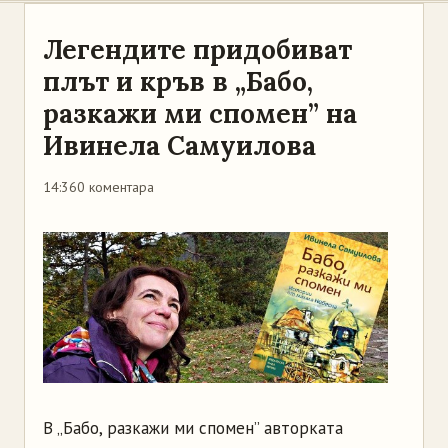
Легендите придобиват
плът и кръв в „Бабо,
разкажи ми спомен” на
Ивинела Самуилова
14:36
0 коментара
В „Бабо, разкажи ми спомен” авторката