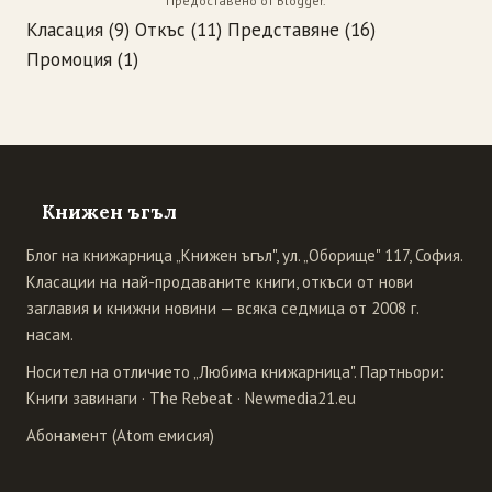
Предоставено от
Blogger
.
Класация
(9)
Откъс
(11)
Представяне
(16)
Промоция
(1)
Книжен ъгъл
Блог на книжарница „Книжен ъгъл", ул. „Оборище" 117, София.
Класации на най-продаваните книги, откъси от нови
заглавия и книжни новини — всяка седмица от 2008 г.
насам.
Носител на отличието „Любима книжарница". Партньори:
Книги завинаги
·
The Rebeat
·
Newmedia21.eu
Абонамент (Atom емисия)