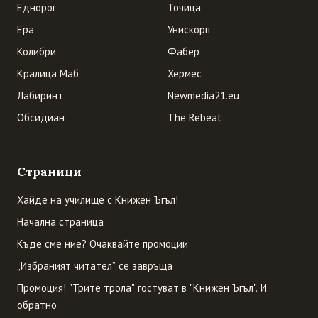
Еднорог
Точица
Ера
Унискорп
Колибри
Фабер
Кралица Маб
Хермес
Лабиринт
Newmedia21.eu
Обсидиан
The Rebeat
Страници
Хайде на училище с Книжен Ъгъл!
Начална страница
Къде сме ние? Очаквайте промоции
„Избраният читател” се завръща
Промоция! "Трите трола" гостуват в "Книжен Ъгъл". И
обратно