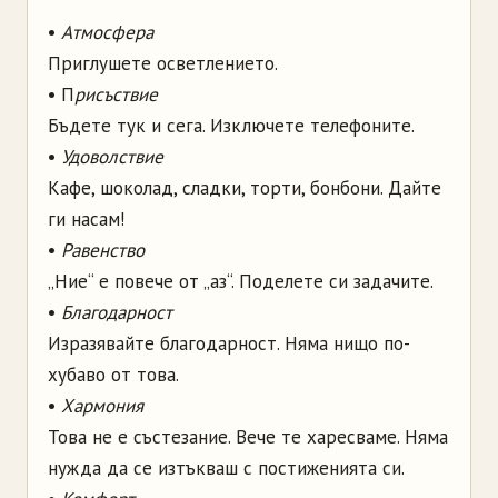
•
Атмосфера
Приглушете осветлението.
• П
рисъствие
Бъдете тук и сега. Изключете телефоните.
•
Удоволствие
Кафе, шоколад, сладки, торти, бонбони. Дайте
ги насам!
•
Равенство
„Ние“ е повече от „аз“. Поделете си задачите.
•
Благодарност
Изразявайте благодарност. Няма нищо по-
хубаво от това.
•
Хармония
Това не е състезание. Вече те харесваме. Няма
нужда да се изтъкваш с постиженията си.