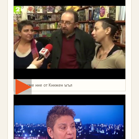
Това сме ние от Книжен ъгъл