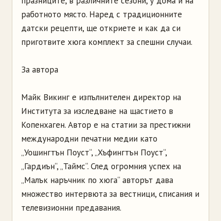
празниците, в различните сезони, у дома и на
работното място. Наред с традиционните
датски рецепти, ще откриете и как да си
приготвите хюга комплект за спешни случаи.
За автора
Майк Викинг е изпълнителен директор на
Института за изследване на щастието в
Копенхаген. Автор е на статии за престижни
международни печатни медии като
„Уошингтън Поуст“, „Хъфингтън Поуст“,
„Гардиън“, „Таймс“. След огромния успех на
„Малък наръчник по хюга“ авторът дава
множество интервюта за вестници, списания и
телевизионни предавания.