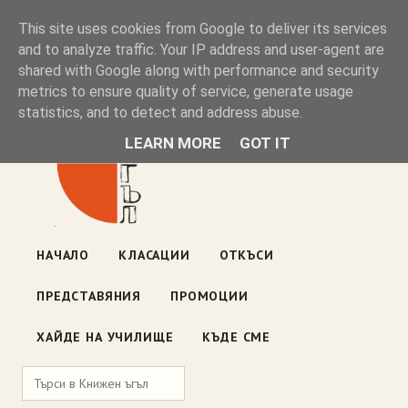
Книжен ъгъл
This site uses cookies from Google to deliver its services
and to analyze traffic. Your IP address and user-agent are
shared with Google along with performance and security
Блог на книжарницата — класации, откъси, нови книги
metrics to ensure quality of service, generate usage
ул. „Оборище" 117, София
· пон–пет 10:00–19:00 ·
statistics, and to detect and address abuse.
събота 10:00–16:00
LEARN MORE
GOT IT
НАЧАЛО
КЛАСАЦИИ
ОТКЪСИ
ПРЕДСТАВЯНИЯ
ПРОМОЦИИ
ХАЙДЕ НА УЧИЛИЩЕ
КЪДЕ СМЕ