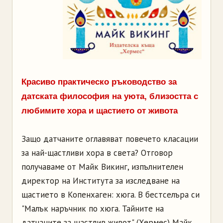
Красиво практическо ръководство за
датската философия на уюта, близостта с
любимите хора и щастието от живота
Защо датчаните оглавяват повечето класации
за най-щастливи хора в света? Отговор
получаваме от Майк Викинг, изпълнителен
директор на Института за изследване на
щастието в Копенхаген: хюга. В бестселъра си
"Малък наръчник по хюга. Тайните на
датчаните за щастлив живот" (Хермес) Майк