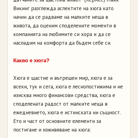
Викинг разглежда аспектите на хюга като
начин да се радваме на малките неща в
живота, да оценим споделените моменти в
компанията на любимите си хора и да се
насладим на комфорта да бъдем себе си.
Какво е хюга?
Хюга е щастие и вътрешен мир, хюга е за
всеки, тук и сега, хюга е леснопостижима и не
изисква много финансови средства, хюга е
споделената радост от малките неща в
ежедневието, хюга е истинската ни същност.
Ето и част от основните елементи за
постигане и изживяване на хюга: