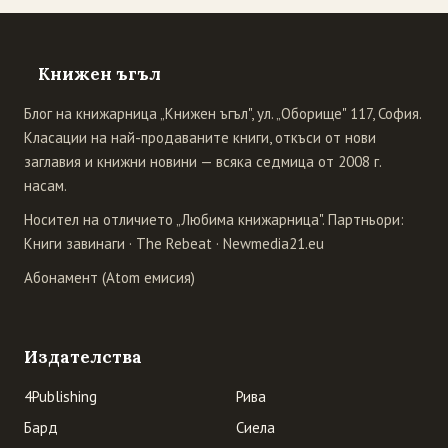
Книжен ъгъл
Блог на книжарница „Книжен ъгъл", ул. „Оборище" 117, София.
Класации на най-продаваните книги, откъси от нови
заглавия и книжни новини — всяка седмица от 2008 г.
насам.
Носител на отличието „Любима книжарница". Партньори:
Книги завинаги
·
The Rebeat
·
Newmedia21.eu
Абонамент (Atom емисия)
Издателства
4Publishing
Рива
Бард
Сиела