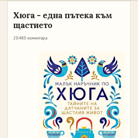
Хюга - една пътека към
щастието
20:48
0 коментара