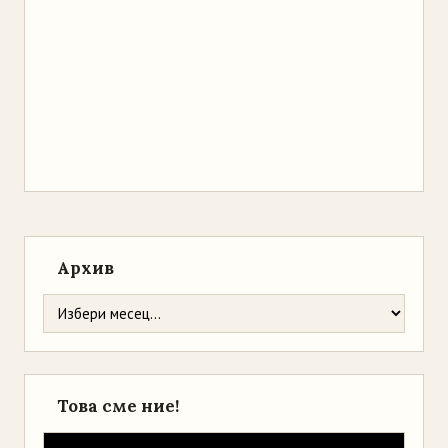
Архив
Това сме ние!