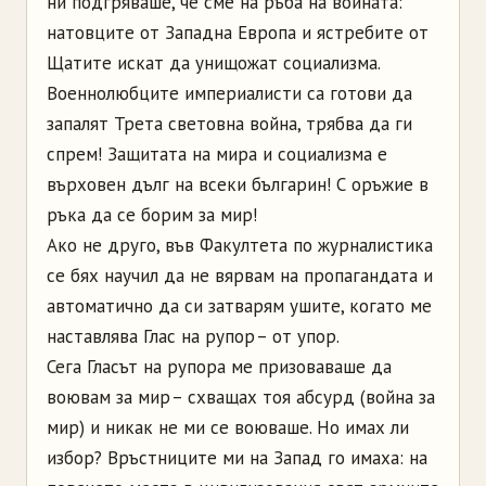
ни подгряваше, че сме на ръба на войната:
натовците от Западна Европа и ястребите от
Щатите искат да унищожат социализма.
Военнолюбците империалисти са готови да
запалят Трета световна война, трябва да ги
спрем! Защитата на мира и социализма е
върховен дълг на всеки българин! С оръжие в
ръка да се борим за мир!
Ако не друго, във Факултета по журналистика
се бях научил да не вярвам на пропагандата и
автоматично да си затварям ушите, когато ме
наставлява Глас на рупор – от упор.
Сега Гласът на рупора ме призоваваше да
воювам за мир – схващах тоя абсурд (война за
мир) и никак не ми се воюваше. Но имах ли
избор? Връстниците ми на Запад го имаха: на