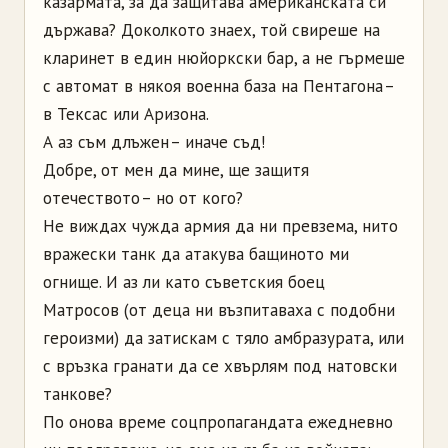
казармата, за да защитава американската си
държава? Доколкото знаех, той свиреше на
кларинет в един нюйоркски бар, а не гърмеше
с автомат в някоя военна база на Пентагона –
в Тексас или Аризона.
А аз съм длъжен – иначе съд!
Добре, от мен да мине, ще защитя
отечеството – но от кого?
Не виждах чужда армия да ни превзема, нито
вражески танк да атакува бащиното ми
огнище. И аз ли като съветския боец
Матросов (от деца ни възпитаваха с подобни
героизми) да затискам с тяло амбразурата, или
с връзка гранати да се хвърлям под натовски
танкове?
По онова време соцпропагандата ежедневно