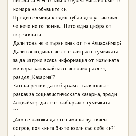
питаха за ЕГН-то или в обувен магазин вместо
номера на обувките си.
Преди седмица в един хубав ден установих,
че вече не го помня... Нито една цифра от
поредицата.
Дали това не е първи знак от г-н Алцахаймер?
Дали господинът не се е заиграл с гумичката,
за да изтрие всяка информация от мозъчната
ми кора, започвайки от военния раздел,
раздел „Казарма“?
Затова реших да побързам с тази книга –
разказ за социалистическата казарма, преди
Алцхаймер да се е разбързал с гумичката.
***
„Ако се наложи да сте сами на пустинен
остров, коя книга бихте взели със себе си?“