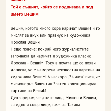
Той е същият, който се подвизава и под
името Вешим
Вешим, когото много хора наричат ВешиН и го
мислят за внук или правнук на художника
Ярослав Вешин.
Нещо повече: покрай него журналистите
започнаха да наричат и художника класик
Ярослав – ВешиМ. Току в печата ще се появи
дописка, че е намерена неизвестна картина на
художника ВешиМ. А наскоро „24 часа“ писа, че
милионерът Валентин Златев колекционирал
картини на ВешиМ.
Декларирам, че двете лица, Мишев и Вешим,
са едно и също лице, т.е. – аз. Такива