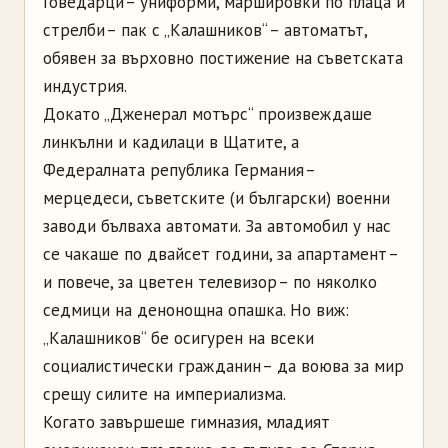
Говедарци – униформи, маршировки по плаца и
стрелби – пак с „Калашников“ – автоматът,
обявен за върховно постижение на съветската
индустрия.
Докато „Дженерал мотърс“ произвеждаше
линкълни и кадилаци в Щатите, а
Федералната република Германия –
мерцедеси, съветските (и български) военни
заводи бълваха автомати. За автомобил у нас
се чакаше по двайсет години, за апартамент –
и повече, за цветен телевизор – по няколко
седмици на денонощна опашка. Но виж:
„Калашников“ бе осигурен на всеки
социалистически гражданин – да воюва за мир
срещу силите на империализма.
Когато завършеше гимназия, младият