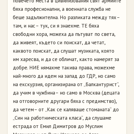
повечето места в цивилизования свят армиите
бяха професионални, а военната служба не
беше задължителна. Но разликата между тях –
там, и нас – тук, си я знаехме. ТЕ бяха
свободни хора, можеха да пътуват по света,
да живеят, където си поискат, да четат,
каквото поискат, да слушат музиката, която
им харесва, и да се обличат, както намерят за
добре. НИЕ нямахме такива права, можехме
най-много да идем на запад до ГДР, но само
на екскурзия, организирана от „Балкантурист“,
да учим в чужбина – но само в Москва (децата
на отговорните другари бяха с предимство),
да четем – от „Как се каляваше стоманата“ до
„Син на работническата класа“, да слушаме
естрада от Емил Димитров до Муслим