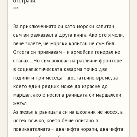
отстрани.
***
За приключенията си като морски капитан
съм ви разказвал в друга книга. Ако сте я чели,
вече знаете, че морски капитан не съм бил.
Отсега си признавам – и армейски генерал не
станах... Но съм воювал на различни фронтове
в социалистическата казарма точно две
години и три месеца – достатъчно време, за
което един редник може да израсне до
маршал, ако е носил в раницата си маршалски
жезъл.
Аз жезъл в раницата си на школник не носех, а
носех всичко, което беше описано в
повиквателната – два чифта чорапи, два чифта