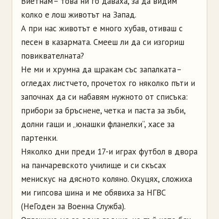
Виетнам – това ни го даваха, за да видим
колко е лош животът на Запад.
А при нас животът е много хубав, отиваш с
песен в казармата. Смееш ли да си изгориш
повиквателната?
Не ми и хрумна да щракам със запалката –
огледах листчето, прочетох го няколко пъти и
започнах да си набавям нужното от списъка:
прибори за бръснене, четка и паста за зъби,
долни гащи и „юнашки фланелки“, хасе за
партенки.
Няколко дни преди 17-и играх футбол в двора
на панчаревското училище и си скъсах
менискус на дясното коляно. Окуцях, сложиха
ми гипсова шина и ме обявиха за НГВС
(НеГоден за Военна Служба).