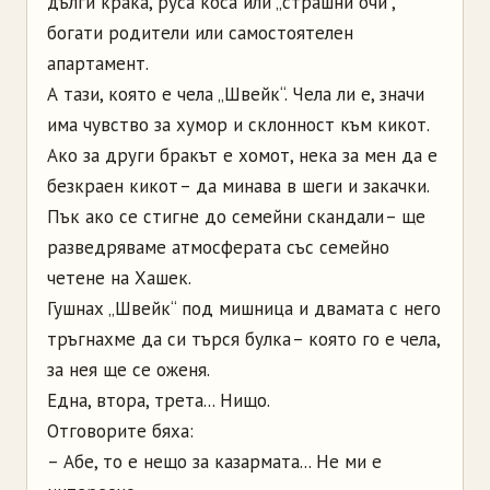
дълги крака, руса коса или „страшни очи“,
богати родители или самостоятелен
апартамент.
А тази, която е чела „Швейк“. Чела ли е, значи
има чувство за хумор и склонност към кикот.
Ако за други бракът е хомот, нека за мен да е
безкраен кикот – да минава в шеги и закачки.
Пък ако се стигне до семейни скандали – ще
разведряваме атмосферата със семейно
четене на Хашек.
Гушнах „Швейк“ под мишница и двамата с него
тръгнахме да си търся булка – която го е чела,
за нея ще се оженя.
Една, втора, трета... Нищо.
Отговорите бяха:
– Абе, то е нещо за казармата... Не ми е