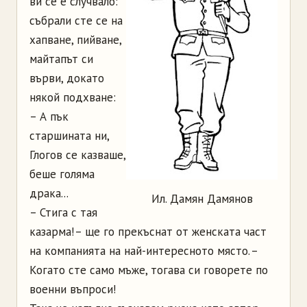
ви се е случвало:
събрали сте се на
хапване, пийване,
майтапът си
върви, докато
някой подхване:
– А пък
старшината ни,
Глогов се казваше,
беше голяма
драка...
Ил. Дамян Дамянов
– Стига с тая
казарма! – ще го прекъснат от женската част
на компанията на най-интересното място. –
Когато сте само мъже, тогава си говорете по
военни въпроси!