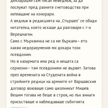
декларации съм писал неведнъж, за да
послужат пред разните счетоводства при
изплащане на хонорари.
А веднъж в редакцията на „Стършел“ се обади
читателка, която искаше да разговаря с г-н
Верешчагин.
Само с Мърквичка не са ме бъркали – ето
какви недоразумения ми докара този
псевдоним.
Но в казармата има ред и нещата са
сериозни – там псевдоними не вървят. Затова
през времената на Студената война в
стройните редици на армиите от Варшавския
договор воюваше само школникът Мишев.
Вешим тогава не беше в строя, но пък винаги
присъстваше и наблюдаваше събитията