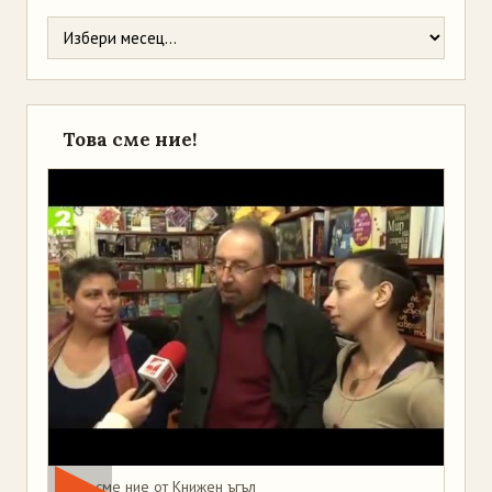
Това сме ние!
Това сме ние от Книжен ъгъл