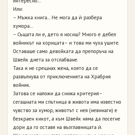
интересно...
Или:
– Мъжка книга... Не мога да ѝ разбера
хумора...
– Същата ли е, дето я носиш? Много е дебел
войникът на корицата – и това ми чуха ушите.
Оставаше само девойката да препоръча на
Швейк диета за отслабване.
Така и не срещнах жена, която да се
развълнува от приключенията на Храбрия
войник.
Затова се наложи да снижа критерия –
сегашната ми спътница в живота има известно
чувство за хумор, животът с нея (невинаги) е
безкраен кикот, а към Швейк няма да посегне
дори да го оставя на възглавницата ѝ.