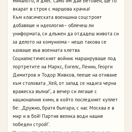
миналото, и днес. Само им дай Бетовен, ще го
вкарат в строя с маршова крачка!
Към класическата военщина соцстроят
добавяше и идеология – облечеш ли
униформата, си длъжен да отдадеш живота си
за делото на комунизма – нещо такова се
казваше във военната клетва.
Социалистическият войник маршируваше под
портретите на Маркс, Енгелс, Ленин, Георги
Димитров и Тодор Живков, пееше на отиване
към столовата „Хей, от запад се надига черна
вражеска вълна!“, а вечер си лягаше с
националния химн, в който последният куплет
бе: „Дружно, братя българи, с нас Москва е в
мир и в бой! Партия велика води нашия
победен строй!“.