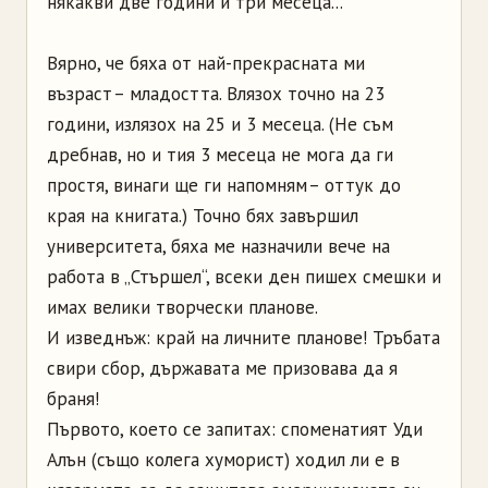
някакви две години и три месеца...
Вярно, че бяха от най-прекрасната ми
възраст – младостта. Влязох точно на 23
години, излязох на 25 и 3 месеца. (Не съм
дребнав, но и тия 3 месеца не мога да ги
простя, винаги ще ги напомням – оттук до
края на книгата.) Точно бях завършил
университета, бяха ме назначили вече на
работа в „Стършел“, всеки ден пишех смешки и
имах велики творчески планове.
И изведнъж: край на личните планове! Тръбата
свири сбор, държавата ме призовава да я
браня!
Първото, което се запитах: споменатият Уди
Алън (също колега хуморист) ходил ли е в