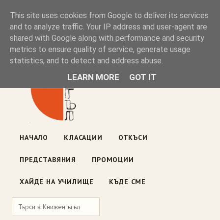
Книжен ъгъл
This site uses cookies from Google to deliver its services
and to analyze traffic. Your IP address and user-agent are
shared with Google along with performance and security
Блог на книжарницата — класации, откъси, нови книги
metrics to ensure quality of service, generate usage
ул. „Оборище" 117, София
· пон–пет 10:00–19:00 ·
statistics, and to detect and address abuse.
събота 10:00–16:00
LEARN MORE
GOT IT
НАЧАЛО
КЛАСАЦИИ
ОТКЪСИ
ПРЕДСТАВЯНИЯ
ПРОМОЦИИ
ХАЙДЕ НА УЧИЛИЩЕ
КЪДЕ СМЕ