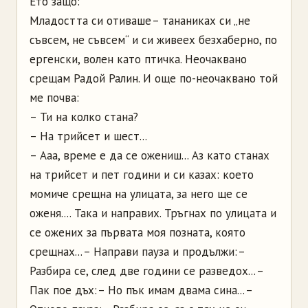
Ето защо:
Младостта си отиваше – тананиках си „не
съвсем, не съвсем“ и си живеех безхаберно, по
ергенски, волен като птичка. Неочаквано
срещам Радой Ралин. И още по-неочаквано той
ме почва:
– Ти на колко стана?
– На трийсет и шест...
– Ааа, време е да се ожениш... Аз като станах
на трийсет и пет години и си казах: което
момиче срещна на улицата, за него ще се
оженя.... Така и направих. Тръгнах по улицата и
се ожених за първата моя позната, която
срещнах... – Направи пауза и продължи: –
Разбира се, след две години се разведох... –
Пак пое дъх: – Но пък имам двама сина... –