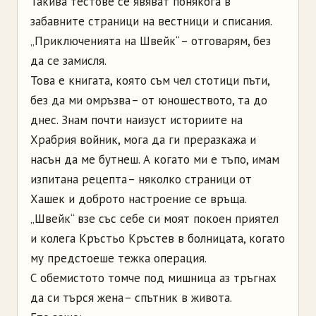
Такива тестове се явяват понякога в
забавните страници на вестници и списания.
„Приключенията на Швейк“ – отговарям, без
да се замисля.
Това е книгата, която съм чел стотици пъти,
без да ми омръзва – от юношеството, та до
днес. Знам почти наизуст историите на
Храбрия войник, мога да ги преразкажа и
насън да ме бутнеш. А когато ми е тъпо, имам
изпитана рецепта – няколко страници от
Хашек и доброто настроение се връща.
„Швейк“ взе със себе си моят покоен приятел
и колега Кръстьо Кръстев в болницата, когато
му предстоеше тежка операция.
С обемистото томче под мишница аз тръгнах
да си търся жена – спътник в живота.