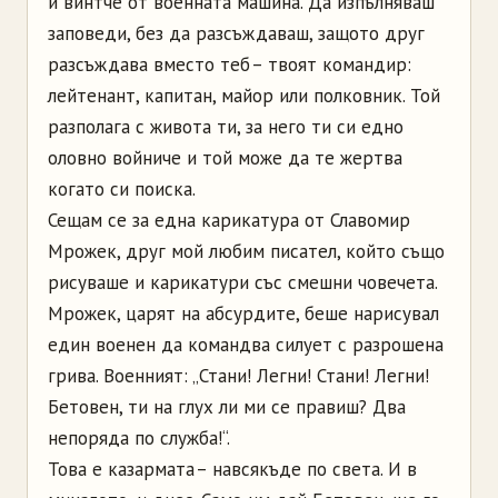
и винтче от военната машина. Да изпълняваш
заповеди, без да разсъждаваш, защото друг
разсъждава вместо теб – твоят командир:
лейтенант, капитан, майор или полковник. Той
разполага с живота ти, за него ти си едно
оловно войниче и той може да те жертва
когато си поиска.
Сещам се за една карикатура от Славомир
Мрожек, друг мой любим писател, който също
рисуваше и карикатури със смешни човечета.
Мрожек, царят на абсурдите, беше нарисувал
един военен да командва силует с разрошена
грива. Военният: „Стани! Легни! Стани! Легни!
Бетовен, ти на глух ли ми се правиш? Два
непоряда по служба!“.
Това е казармата – навсякъде по света. И в