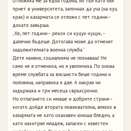
Отложиха ме за една година, но тъй като бях
приет в университета, започнах да уча (на куц
крак) и казармата се отложи с пет години –
докато завърша.
„Хе, пет години – рекох си куцук-куцук, –
далечно бъдеще. Дотогава може да отменят
задължителната военна служба.“
Дете наивно, социализма не познаваш! Не
само не я отмениха, но я увеличиха. По онова
време службата за висшисти беше година и
половина, направиха я две. А накрая ни
задържаха и три месеца свръхсрочно.
Но отлагането си имаше и добрите страни –
когато дойде втората повиквателна, влязох в
казармата не като охахавен юноша бледен, а
като нахитрял младеж, запасен с известен