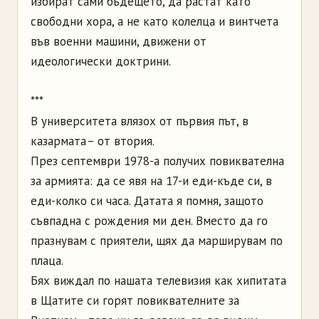
избират сами бъдещето, да растат като
свободни хора, а не като колелца и винтчета
във военни машини, движени от
идеологически доктрини.
***
В университета влязох от първия път, в
казармата – от втория.
През септември 1978-а получих повиквателна
за армията: да се явя на 17-и еди-къде си, в
еди-колко си часа. Датата я помня, защото
съвпадна с рождения ми ден. Вместо да го
празнувам с приятели, щях да марширувам по
плаца.
Бях виждал по нашата телевизия как хипитата
в Щатите си горят повиквателните за