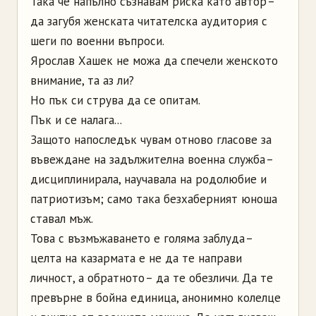
Така че напълно съзнавам риска като автор –
да загубя женската читателска аудитория с
шеги по военни въпроси.
Ярослав Хашек не можа да спечели женското
внимание, та аз ли?
Но пък си струва да се опитам.
Пък и се налага...
Защото напоследък чувам отново гласове за
въвеждане на задължителна военна служба –
дисциплинирала, научавала на родолюбие и
патриотизъм; само така безхаберният юноша
ставал мъж.
Това с възмъжаването е голяма заблуда –
целта на казармата е не да те направи
личност, а обратното – да те обезличи. Да те
превърне в бойна единица, анонимно колелце