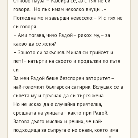
Отново пауза: – Разбира се, аз с тях не си
говоря... Но пък имам няколко внуци... –
Погледна ме и завърши невесело: – И с тях не
си говоря...
– Ами тогава, чичо Радой – рекох му, – за
какво да се женя?
– Защото си закъснял. Минал си трийсет и
пет! – натърти на своето и продължи по пътя
си.
За мен Радой беше безспорен авторитет –
най-големият български сатирик. Вслушах се в
съвета му и тръгнах да си търся жена.
Но не исках да е случайна приятелка,
срещната на улицата – както при Радой.
Затова дълго мислих и реших, че най-
подходяща за съпруга е не онази, която има