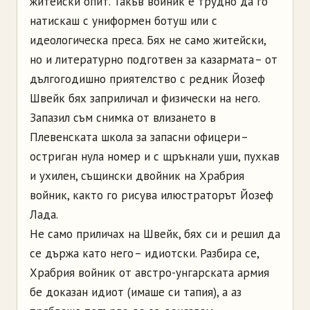
житейски опит. Такъв войник е трудно да го
натискаш с униформен ботуш или с
идеологическа преса. Бях не само житейски,
но и литературно подготвен за казармата – от
дългогодишно приятелство с редник Йозеф
Швейк бях заприличал и физически на него.
Запазил съм снимка от влизането в
Плевенската школа за запасни офицери –
остриган нула номер и с щръкнали уши, пухкав
и ухилен, същински двойник на Храбрия
войник, както го рисува илюстраторът Йозеф
Лада.
Не само приличах на Швейк, бях си и решил да
се държа като него – идиотски. Разбира се,
Храбрия войник от австро-унгарската армия
бе доказан идиот (имаше си тапия), а аз