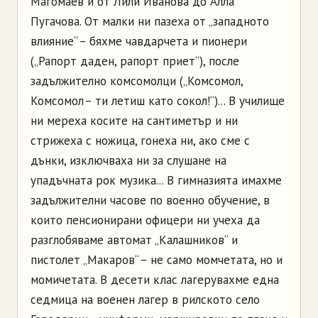
Магомаев и от Лили Иванова до Алла
Пугачова. От малки ни пазеха от „западното
влияние“ – бяхме чавдарчета и пионери
(„Рапорт даден, рапорт приет“), после
задължително комсомолци („Комсомол,
Комсомол – ти летиш като сокол!“)... В училище
ни мереха косите на сантиметър и ни
стрижеха с ножица, гонеха ни, ако сме с
дънки, изключваха ни за слушане на
упадъчната рок музика... В гимназията имахме
задължителни часове по военно обучение, в
които пенсионирани офицери ни учеха да
разглобяваме автомат „Калашников“ и
пистолет „Макаров“ – не само момчетата, но и
момичетата. В десети клас лагерувахме една
седмица на военен лагер в рилското село