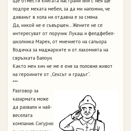
Ще отмести книгата настрани или с нея ще
подпре меката мебел, за да ми напомни, че
диванът в хола ни отдавна е за смяна.
Да, никой не е съвършен... Жените не се
интересуват от поручик Лукаш и фелдфебел-
школника Марек, от мнението на сапьора
Водичка за маджарките и от лакомията на
свръзката Балоун.
Както мен хич не ме е еня за половия живот
на героините от „Сексът и градът“.
***
Разговор за
казармата може
да развали и най-
веселата
компания. Сигурно