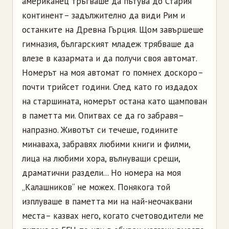
американец тръгваше да пътува до Стария
континент – задължително да види Рим и
останките на Древна Гърция. Щом завършеше
гимназия, българският младеж трябваше да
влезе в казармата и да получи своя автомат.
Номерът на моя автомат го помнех доскоро –
почти трийсет години. След като го издадох
на старшината, номерът остана като щампован
в паметта ми. Опитвах се да го забравя –
напразно. Животът си течеше, годините
минаваха, забравях любими книги и филми,
лица на любими хора, вълнуващи срещи,
драматични раздели... Но номера на моя
„Калашников“ не можех. Понякога той
изплуваше в паметта ми на най-неочаквани
места – казвах него, когато счетоводители ме