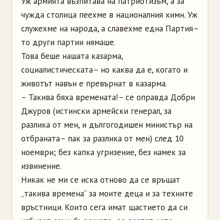
Уж армията възпитава на патриотизъм, а за
чужда столица пеехме в националния химн. Уж
служехме на народа, а славехме една Партия –
то други партии нямаше.
Това беше нашата казарма,
социалистическата – но каква да е, когато и
животът навън е превърнат в казарма.
– Такива бяха времената! – се оправда Добри
Джуров (истински армейски генерал, за
разлика от мен, и дългогодишен министър на
отбраната – пак за разлика от мен) след 10
ноември; без капка угризение, без намек за
извинение.
Никак не ми се иска отново да се връщат
„такива времена“ за моите деца и за техните
връстници. Които сега имат щастието да си