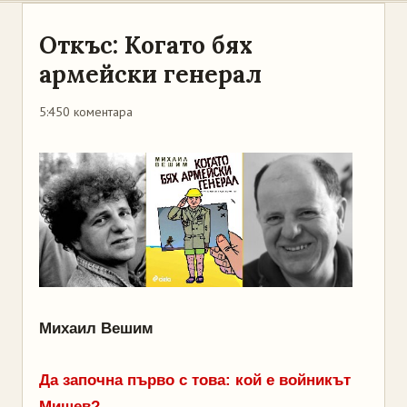
Откъс: Когато бях
армейски генерал
5:45
0 коментара
Михаил Вешим
Да започна първо с това: кой е войникът
Мишев?