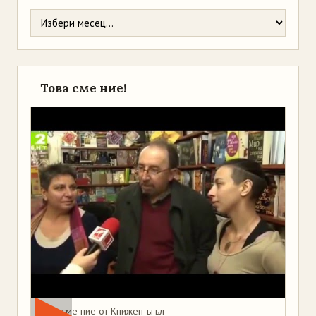
Това сме ние!
Това сме ние от Книжен ъгъл