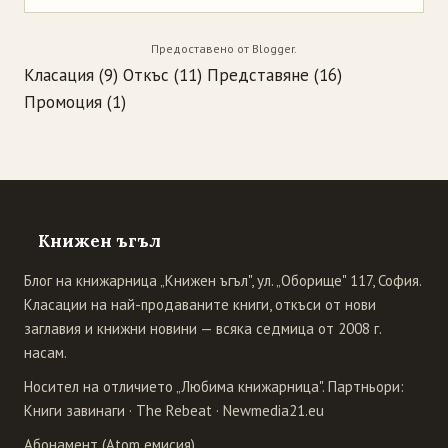
Предоставено от
Blogger
.
Класация
(9)
Откъс
(11)
Представяне
(16)
Промоция
(1)
Книжен ъгъл
Блог на книжарница „Книжен ъгъл", ул. „Оборище" 117, София.
Класации на най-продаваните книги, откъси от нови
заглавия и книжни новини — всяка седмица от 2008 г.
насам.
Носител на отличието „Любима книжарница". Партньори:
Книги завинаги
·
The Rebeat
·
Newmedia21.eu
Абонамент (Atom емисия)