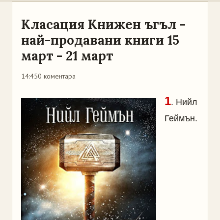
Класация Книжен ъгъл -
най-продавани книги 15
март - 21 март
14:45
0 коментара
1
. Нийл
Геймън.