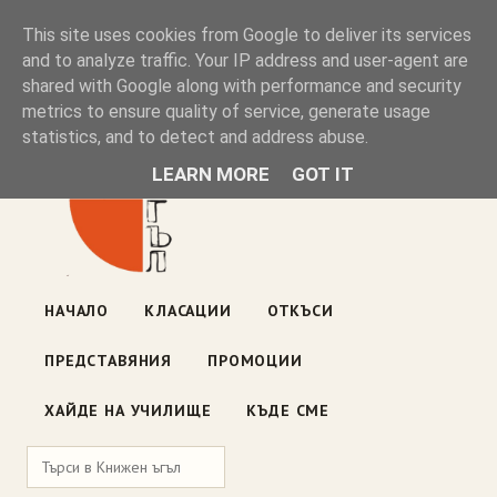
Книжен ъгъл
This site uses cookies from Google to deliver its services
and to analyze traffic. Your IP address and user-agent are
shared with Google along with performance and security
Блог на книжарницата — класации, откъси, нови книги
metrics to ensure quality of service, generate usage
ул. „Оборище" 117, София
· пон–пет 10:00–19:00 ·
statistics, and to detect and address abuse.
събота 10:00–16:00
LEARN MORE
GOT IT
НАЧАЛО
КЛАСАЦИИ
ОТКЪСИ
ПРЕДСТАВЯНИЯ
ПРОМОЦИИ
ХАЙДЕ НА УЧИЛИЩЕ
КЪДЕ СМЕ