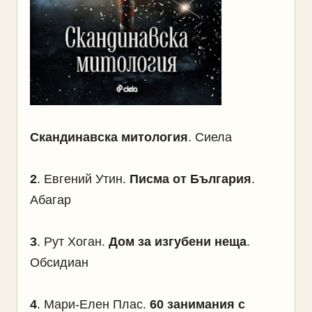
Скандинавска митология
. Сиела
2
. Евгений Утин.
Писма от България
.
Абагар
3
. Рут Хоган.
Дом за изгубени неща
.
Обсидиан
4
. Мари-Елен Плас.
60 занимания с