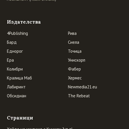
Издателства
4Publishing
Рива
Бард
Сиела
Еднорог
Точица
Ера
Унискорп
Колибри
Фабер
Кралица Маб
Хермес
Лабиринт
Newmedia21.eu
Обсидиан
The Rebeat
Страници