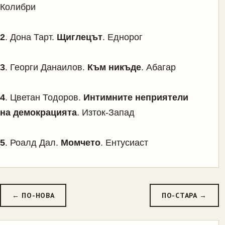
Колибри
2
. Дона Тарт.
Щиглецът
. Еднорог
3
. Георги Данаилов.
Към никъде
. Абагар
4
. Цветан Тодоров.
Интимните неприятели
на демокрацията
. Изток-Запад
5
. Роалд Дал.
Момчето
. Ентусиаст
← ПО-НОВА
ПО-СТАРА →