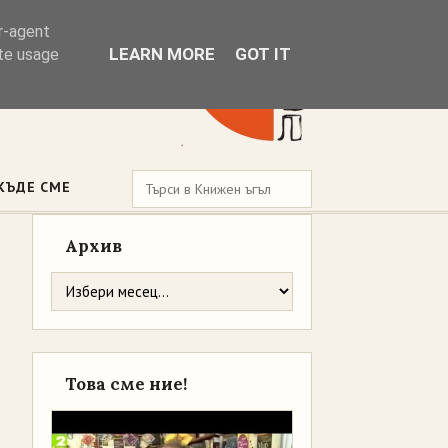
er-agent
LEARN MORE
GOT IT
ate usage
КЪДЕ СМЕ
Архив
Това сме ние!