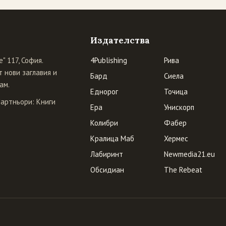
Издателства
" 117, София.
4Publishing
Рива
 нови заглавия и
Бард
Сиела
ам.
Еднорог
Точица
Партньори:
Книги
Ера
Унискорп
Колибри
Фабер
Кралица Маб
Хермес
Лабиринт
Newmedia21.eu
Обсидиан
The Rebeat