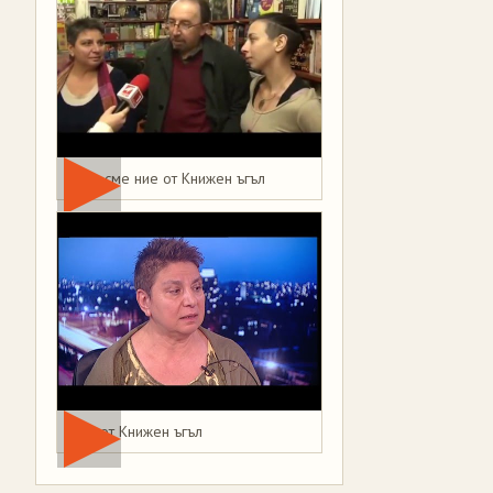
Това сме ние от Книжен ъгъл
Мая от Книжен ъгъл