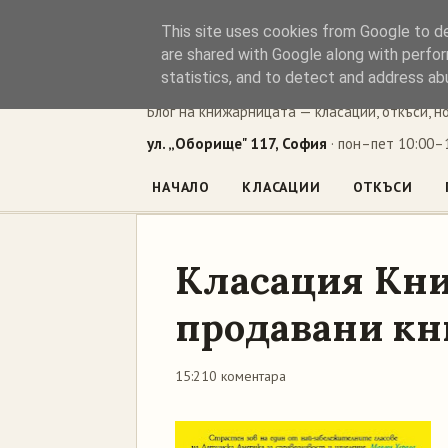
This site uses cookies from Google to del
Книжен ъг
are shared with Google along with perfor
statistics, and to detect and address ab
Блог на книжарницата — класации, откъси, н
ул. „Оборище" 117, София
· пон–пет 10:00–1
НАЧАЛО
КЛАСАЦИИ
ОТКЪСИ
Класация Кни
продавани кни
15:21
0 коментара