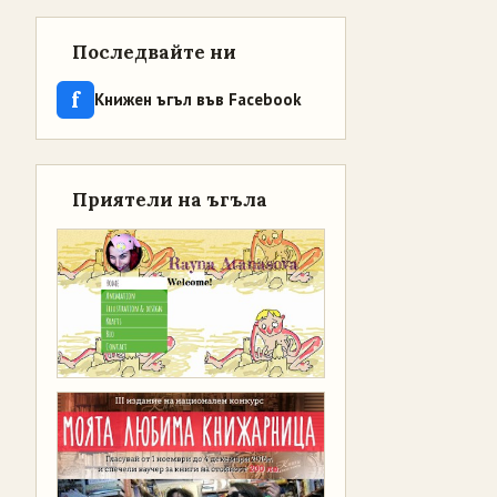
Последвайте ни
f
Книжен ъгъл във Facebook
Приятели на ъгъла