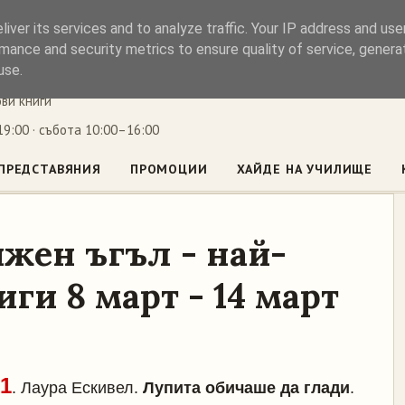
iver its services and to analyze traffic. Your IP address and us
ъл
mance and security metrics to ensure quality of service, gener
use.
ови книги
9:00 · събота 10:00–16:00
ПРЕДСТАВЯНИЯ
ПРОМОЦИИ
ХАЙДЕ НА УЧИЛИЩЕ
жен ъгъл - най-
ги 8 март - 14 март
1
. Лаура Ескивел.
Лупита обичаше да глади
.