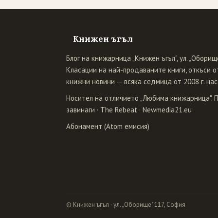
Книжен ъгъл
Блог на книжарница „Книжен ъгъл", ул. „Оборище
Класации на най-продаваните книги, откъси от
книжни новини — всяка седмица от 2008 г. нас
Носител на отличието „Любима книжарница". 
завинаги
·
The Rebeat
·
Newmedia21.eu
Абонамент (Atom емисия)
© Книжен ъгъл · ул. „Оборище" 117, София